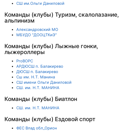
СШ им.Ольги Даниловой
Команды (клубы) Туризм, скалолазание,
альпинизм
Александровский МО
МБУДО "ДООЦТКиЭ"
Команды (клубы) Лыжные гонки,
лыжероллеры
ProВОРС
АРДЮСШ п. Балакирево
ДЮСШ п. Балакирево
Сш им. Н.Т. Манина
СШ имени Ольги Даниловой
СШ. им. Н.Т. МАНИНА
Команды (клубы) Биатлон
СШ. им. Н.Т. МАНИНА
Команды (клубы) Ездовой спорт
ФЕС Влад обл_Орион