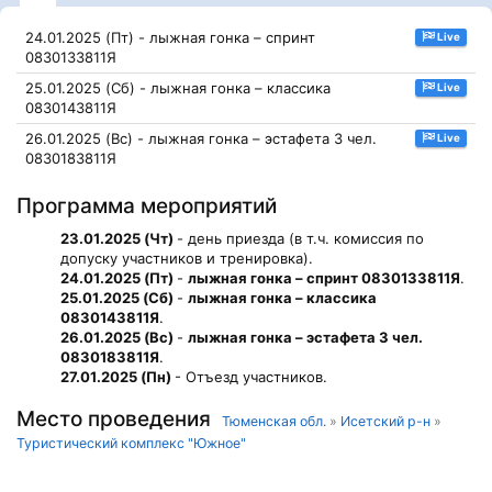
24.01.2025 (Пт) - лыжная гонка – спринт
Live
0830133811Я
25.01.2025 (Сб) - лыжная гонка – классика
Live
0830143811Я
26.01.2025 (Вс) - лыжная гонка – эстафета 3 чел.
Live
0830183811Я
Программа мероприятий
23.01.2025 (Чт)
- день приезда (в т.ч. комиссия по
допуску участников и тренировка).
24.01.2025 (Пт)
-
лыжная гонка – спринт 0830133811Я
.
25.01.2025 (Сб)
-
лыжная гонка – классика
0830143811Я
.
26.01.2025 (Вс)
-
лыжная гонка – эстафета 3 чел.
0830183811Я
.
27.01.2025 (Пн)
- Отъезд участников.
Место проведения
Тюменская обл.
»
Исетский р-н
»
Туристический комплекс "Южное"