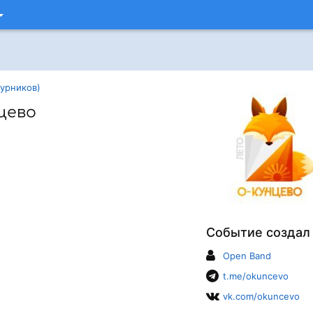
турников)
цево
Событие создал
Open Band
t.me/okuncevo
vk.com/okuncevo