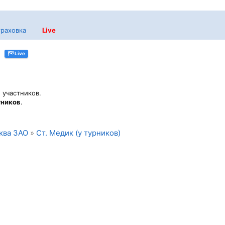
раховка
Live
Live
 участников.
тников
.
ква ЗАО
»
Ст. Медик (у турников)