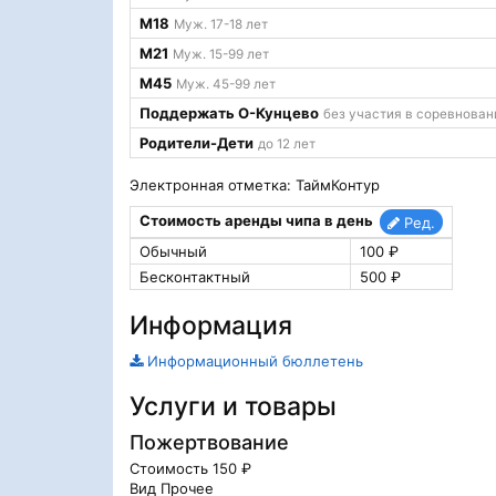
М18
Муж. 17-18 лет
М21
Муж. 15-99 лет
М45
Муж. 45-99 лет
Поддержать О-Кунцево
без участия в соревнован
Родители-Дети
до 12 лет
Электронная отметка: ТаймКонтур
Стоимость аренды чипа в день
Ред.
Обычный
100 ₽
Бесконтактный
500 ₽
Информация
Информационный бюллетень
Услуги и товары
Пожертвование
Стоимость 150 ₽
Вид Прочее