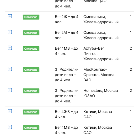
дети вело –
Москва ЦАО
до 4 чел.
Бег2Ж – до 4
Смешарики,
1
Оплачено
чел.
Железнодорожный
Бег2М – до 4
Смешарики,
1
Оплачено
чел.
Железнодорожный
Бег4МВ – до
Ахтуба-Бег
2
Оплачено
4 чел.
Пиггес,
Железнодорожный
3чРодители-
МосКомпас-
2
А
Оплачено
дети вело –
Ориента, Москва
Х
до 4 чел.
ВАО
3чРодители-
Homesters, Москва
2
Оплачено
дети вело –
ЮЗАО
до 4 чел.
Бег4ЖВ – до
Котики, Москва
1
О
Оплачено
4 чел.
САО
Бег4МВ – до
Котики, Москва
1
О
Оплачено
4 чел.
САО