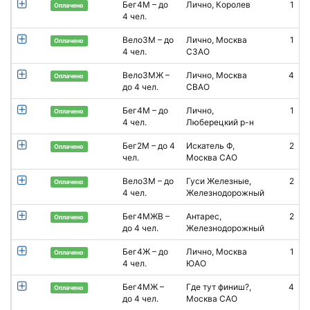
Бег4М – до
Лично, Королев
1
А
Оплачено
4 чел.
Вело3М – до
Лично, Москва
1
Оплачено
4 чел.
СЗАО
С
Вело3МЖ –
Лично, Москва
4
Оплачено
до 4 чел.
СВАО
Бег4М – до
Лично,
1
Оплачено
4 чел.
Люберецкий р-н
Бег2М – до 4
Искатель Ф,
2
Оплачено
чел.
Москва САО
Вело3М – до
Гуси Железные,
2
Оплачено
4 чел.
Железнодорожный
Бег4МЖВ –
Антарес,
2
Оплачено
до 4 чел.
Железнодорожный
Бег4Ж – до
Лично, Москва
1
А
Оплачено
4 чел.
ЮАО
Бег4МЖ –
Где тут финиш?,
4
Оплачено
до 4 чел.
Москва САО
Г