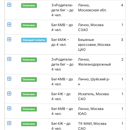
3чРодители-
Лично,
4
А
Оплачено
дети бег – до
Московская обл.
К
4 чел.
Бег4МВ – до
Лично, Москва
1
В
Оплачено
4 чел.
СЗАО
Бег4МЖ –
Бешеные
3
Ф
Ожидает оплаты
до 4 чел.
кроссовки, Москва
ЦАО
3чРодители-
Лично,
2
Оплачено
дети бег – до
Железнодорожный
Р
4 чел.
Бег4МВ – до
Лично, Шуйский р-
1
Оплачено
4 чел.
н
Бег4Ж – до
Искатель, Москва
1
Оплачено
4 чел.
САО
Бег4МВ – до
Лично, Москва
1
Оплачено
4 чел.
ЮАО
Бег4Ж – до
ТК МАИ, Москва
1
Оплачено
4 чел.
САО