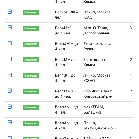
4 чел.
Химки
Бег2М – до 4
Лично, Москва
1
К
Оплачено
чел.
ЮАО
Бег4МЖ –
Mipt-O-Team,
3
Оплачено
до 4 чел.
Долгопрудный
Вело3Ж – до
Ёлки - моталки,
1
В
Оплачено
4 чел.
Рязань
Бег4М – до
khimkirunbar,
2
Оплачено
4 чел.
Химки
Бег4Ж – до
Лично, Москва
1
А
Оплачено
4 чел.
ЮЗАО
Е
Бег4МЖВ –
CoolЯkova team,
2
О
Оплачено
до 4 чел.
Ковровский р-н
Вело3М – до
NakaTEAM,
1
L
Оплачено
4 чел.
Балашиха
Вело3М – до
Лично,
1
Оплачено
4 чел.
Мытищинский р-н
Вело3М – до
1, Москва ЗАО
1
Оплачено