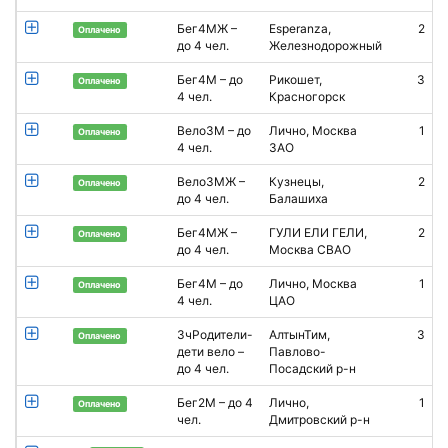
Бег4МЖ –
Esperanza,
2
Е
Оплачено
до 4 чел.
Железнодорожный
Бег4М – до
Рикошет,
3
К
Оплачено
4 чел.
Красногорск
Р
Вело3М – до
Лично, Москва
1
Оплачено
4 чел.
ЗАО
Вело3МЖ –
Кузнецы,
2
Е
Оплачено
до 4 чел.
Балашиха
Бег4МЖ –
ГУЛИ ЕЛИ ГЕЛИ,
2
Оплачено
до 4 чел.
Москва СВАО
Бег4М – до
Лично, Москва
1
Оплачено
4 чел.
ЦАО
3чРодители-
АлтынТим,
3
У
Оплачено
дети вело –
Павлово-
А
до 4 чел.
Посадский р-н
Бег2М – до 4
Лично,
1
Оплачено
чел.
Дмитровский р-н