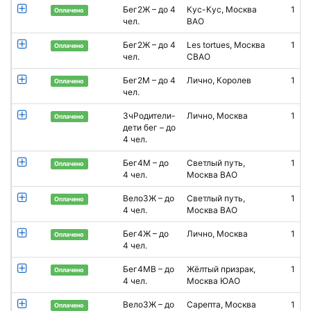
Бег2Ж – до 4
Кус-Кус, Москва
1
И
Оплачено
чел.
ВАО
Бег2Ж – до 4
Les tortues, Москва
1
Н
Оплачено
чел.
СВАО
Бег2М – до 4
Лично, Королев
1
Е
Оплачено
чел.
3чРодители-
Лично, Москва
1
А
Оплачено
дети бег – до
4 чел.
Бег4М – до
Светлый путь,
1
Оплачено
4 чел.
Москва ВАО
Вело3Ж – до
Светлый путь,
1
Оплачено
4 чел.
Москва ВАО
Бег4Ж – до
Лично, Москва
1
Е
Оплачено
4 чел.
Бег4МВ – до
Жёлтый призрак,
1
А
Оплачено
4 чел.
Москва ЮАО
Т
Вело3Ж – до
Сарепта, Москва
1
А
Оплачено