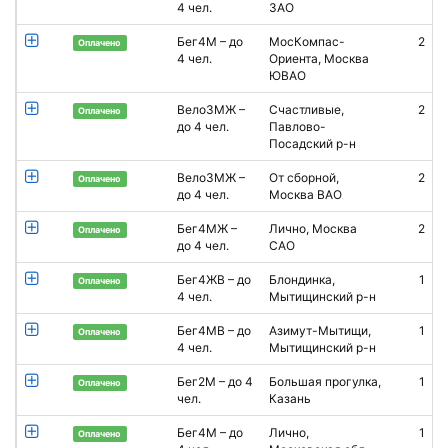
4 чел.
ЗАО
Бег4М – до
МосКомпас-
2
С
Оплачено
4 чел.
Ориента, Москва
ЮВАО
Вело3МЖ –
Счастливые,
2
Оплачено
до 4 чел.
Павлово-
Посадский р-н
Вело3МЖ –
От сборной,
2
Оплачено
до 4 чел.
Москва ВАО
Бег4МЖ –
Лично, Москва
2
И
Оплачено
до 4 чел.
САО
Бег4ЖВ – до
Блондинка,
1
А
Оплачено
4 чел.
Мытищинский р-н
Бег4МВ – до
Азимут-Мытищи,
1
А
Оплачено
4 чел.
Мытищинский р-н
Бег2М – до 4
Большая прогулка,
1
Оплачено
чел.
Казань
Бег4М – до
Лично,
1
Оплачено