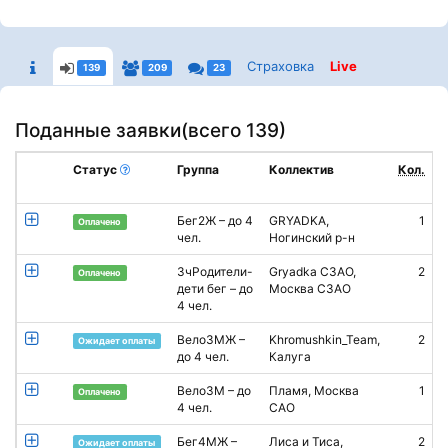
Страховка
Live
139
209
23
Поданные заявки(
всего 139
)
Статус
Группа
Коллектив
Кол.
Бег2Ж – до 4
GRYADKA,
1
А
Оплачено
чел.
Ногинский р-н
3чРодители-
Gryadka СЗАО,
2
А
Оплачено
дети бег – до
Москва СЗАО
4 чел.
Вело3МЖ –
Khromushkin_Team,
2
И
Ожидает оплаты
до 4 чел.
Калуга
Вело3М – до
Пламя, Москва
1
Оплачено
4 чел.
САО
К
Бег4МЖ –
Лиса и Тиса,
2
O
Ожидает оплаты