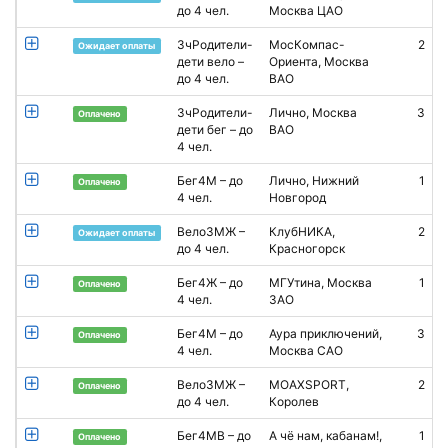
до 4 чел.
Москва ЦАО
3чРодители-
МосКомпас-
2
В
Ожидает оплаты
дети вело –
Ориента, Москва
до 4 чел.
ВАО
3чРодители-
Лично, Москва
3
П
Оплачено
дети бег – до
ВАО
4 чел.
Бег4М – до
Лично, Нижний
1
Оплачено
4 чел.
Новгород
Вело3МЖ –
КлубНИКА,
2
O
Ожидает оплаты
до 4 чел.
Красногорск
Бег4Ж – до
МГУтина, Москва
1
Н
Оплачено
4 чел.
ЗАО
Бег4М – до
Аура приключений,
3
M
Оплачено
4 чел.
Москва САО
Вело3МЖ –
MOAXSPORT,
2
N
Оплачено
до 4 чел.
Королев
L
Бег4МВ – до
А чё нам, кабанам!,
1
Оплачено