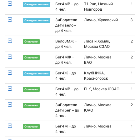
Бег4МВ – до
T1 Run, Нижний
1
Ожидает оплаты
4 чел.
Новгород
К
3чРодители-
Лично, Жуковский
3
А
Ожидает оплаты
дети вело –
до 4 чел.
Вело3МЖ –
Лиса и Хомяк,
2
Оплачено
до 4 чел.
Москва СЗАО
Бег4МЖ –
Лично, Москва
2
Е
Оплачено
до 4 чел.
ВАО
Бег4Ж – до
КлубНИКА,
1
Ожидает оплаты
4 чел.
Красногорск
Бег4МВ – до
ELK, Москва ЮЗАО
1
Оплачено
4 чел.
Н
3чРодители-
Лично, Москва
2
Г
Оплачено
дети бег – до
ЮАО
Я
4 чел.
Бег4М – до
Лично, Москва
1
Оплачено
4 чел.