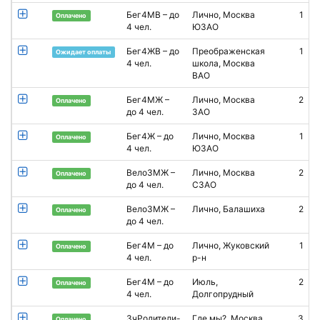
Бег4МВ – до
Лично, Москва
1
А
Оплачено
4 чел.
ЮЗАО
Бег4ЖВ – до
Преображенская
1
Ожидает оплаты
4 чел.
школа, Москва
ВАО
Бег4МЖ –
Лично, Москва
2
В
Оплачено
до 4 чел.
ЗАО
Бег4Ж – до
Лично, Москва
1
О
Оплачено
4 чел.
ЮЗАО
Вело3МЖ –
Лично, Москва
2
И
Оплачено
до 4 чел.
СЗАО
Вело3МЖ –
Лично, Балашиха
2
Оплачено
до 4 чел.
Бег4М – до
Лично, Жуковский
1
Оплачено
4 чел.
р-н
Бег4М – до
Июль,
2
А
Оплачено
4 чел.
Долгопрудный
3чРодители-
Где мы?, Москва
3
Оплачено