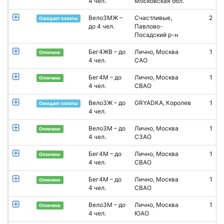
4 чел.
Московская обл.
Вело3МЖ –
Счастливые,
2
Ожидает оплаты
до 4 чел.
Павлово-
Посадский р-н
Бег4ЖВ – до
Лично, Москва
1
Г
Оплачено
4 чел.
САО
Бег4М – до
Лично, Москва
1
И
Оплачено
4 чел.
СВАО
Вело3Ж – до
GRYADKA, Королев
1
Т
Ожидает оплаты
4 чел.
П
Вело3М – до
Лично, Москва
1
А
Оплачено
4 чел.
СЗАО
Бег4М – до
Лично, Москва
1
А
Оплачено
4 чел.
СВАО
Бег4М – до
Лично, Москва
1
Оплачено
4 чел.
СВАО
Вело3М – до
Лично, Москва
1
Г
Оплачено
4 чел.
ЮАО