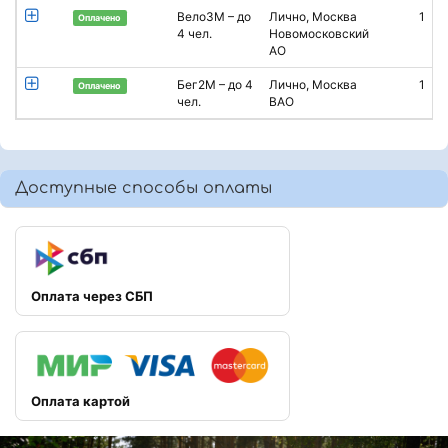
Вело3М – до
Лично, Москва
1
А
Оплачено
4 чел.
Новомосковский
Р
АО
Бег2М – до 4
Лично, Москва
1
А
Оплачено
чел.
ВАО
Доступные способы оплаты
Оплата через СБП
Оплата картой