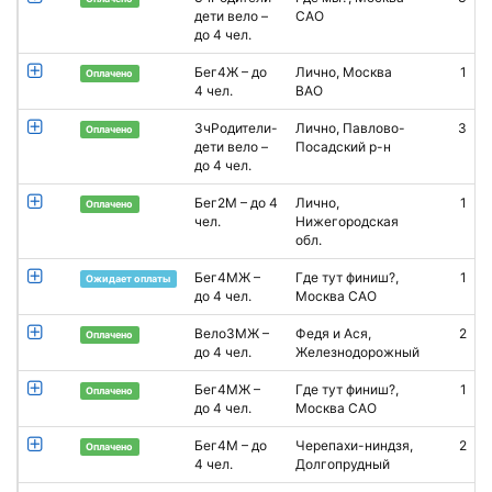
дети вело –
САО
С
до 4 чел.
Бег4Ж – до
Лично, Москва
1
Е
Оплачено
4 чел.
ВАО
Р
3чРодители-
Лично, Павлово-
3
Оплачено
дети вело –
Посадский р-н
А
до 4 чел.
Бег2М – до 4
Лично,
1
Оплачено
чел.
Нижегородская
обл.
Бег4МЖ –
Где тут финиш?,
1
Ожидает оплаты
до 4 чел.
Москва САО
Г
Вело3МЖ –
Федя и Ася,
2
Оплачено
до 4 чел.
Железнодорожный
В
Бег4МЖ –
Где тут финиш?,
1
Оплачено
до 4 чел.
Москва САО
Бег4М – до
Черепахи-ниндзя,
2
А
Оплачено
4 чел.
Долгопрудный