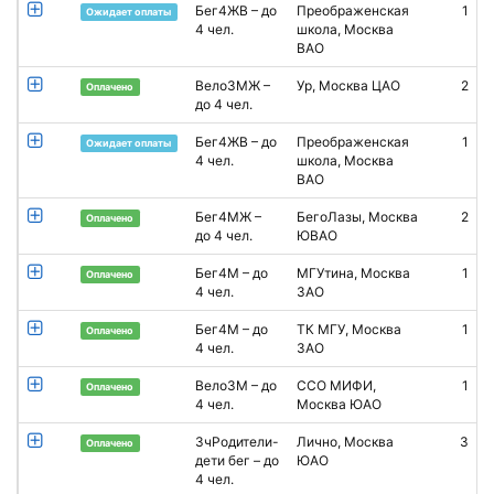
Бег4ЖВ – до
Преображенская
1
Ожидает оплаты
4 чел.
школа, Москва
ВАО
Вело3МЖ –
Ур, Москва ЦАО
2
В
Оплачено
до 4 чел.
Бег4ЖВ – до
Преображенская
1
Ожидает оплаты
4 чел.
школа, Москва
ВАО
Бег4МЖ –
БегоЛазы, Москва
2
B
Оплачено
до 4 чел.
ЮВАО
Бег4М – до
МГУтина, Москва
1
А
Оплачено
4 чел.
ЗАО
С
Бег4М – до
ТК МГУ, Москва
1
Оплачено
4 чел.
ЗАО
Вело3М – до
ССО МИФИ,
1
Оплачено
4 чел.
Москва ЮАО
О
3чРодители-
Лично, Москва
3
И
Оплачено
дети бег – до
ЮАО
4 чел.