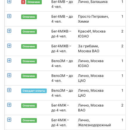
Бег4МВ – до
Лично, Балашиха
1
Оплачено
4 чел.
Бег4МВ – до
Просто Петрович,
1
Оплачено
4 чел.
Химки
Бег4МЖВ –
КраскИ, Москва
2
Оплачено
до 4 чел.
ЮЗАО
К
Бег4МЖВ –
За грибами,
2
Оплачено
до 4 чел.
Москва ВАО
Вело3М – до
Лично, Москва
1
Н
Оплачено
4 чел.
ЮЗАО
Т
Вело3М – до
Лично, Москва
1
А
Оплачено
4 чел.
ЦАО
Вело3М – до
Лично, Москва
1
А
Ожидает оплаты
4 чел.
ЦАО
Бег4МЖ –
Лично, Москва
2
Е
Оплачено
до 4 чел.
ВАО
Бег4МЖ –
Лично,
1
Е
Оплачено
до 4 чел.
Железнодорожный
Г