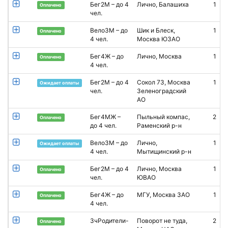
Бег2М – до 4
Лично, Балашиха
1
Оплачено
чел.
Вело3М – до
Шик и Блеск,
1
Е
Оплачено
4 чел.
Москва ЮЗАО
Бег4Ж – до
Лично, Москва
1
Оплачено
4 чел.
Бег2М – до 4
Сокол 73, Москва
1
V
Ожидает оплаты
чел.
Зеленоградский
АО
Бег4МЖ –
Пыльный компас,
2
Оплачено
до 4 чел.
Раменский р-н
Вело3М – до
Лично,
1
А
Ожидает оплаты
4 чел.
Мытищинский р-н
Бег2М – до 4
Лично, Москва
1
S
Оплачено
чел.
ЮВАО
Бег4Ж – до
МГУ, Москва ЗАО
1
Д
Оплачено
4 чел.
3чРодители-
Поворот не туда,
2
А
Оплачено