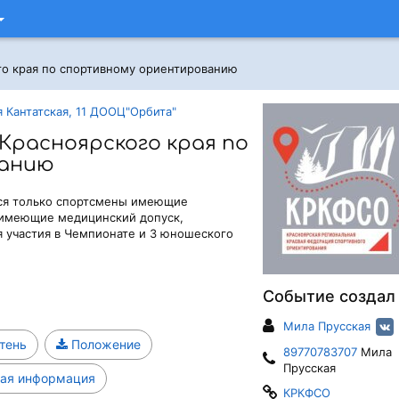
го края по спортивному ориентированию
 Кантатская, 11 ДООЦ"Орбита"
Красноярского края по
ванию
тся только спортсмены имеющие
, имеющие медицинский допуск,
я участия в Чемпионате и 3 юношеского
Событие создал
Мила Прусская
тень
Положение
89770783707
Мила
Прусская
ая информация
КРКФСО