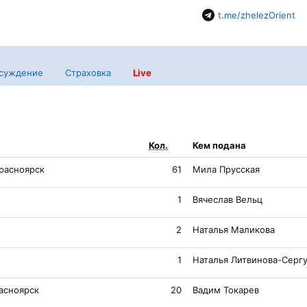
t.me/zhelezOrient
суждение
Страховка
Live
Кол.
Кем подана
расноярск
61
Мила Прусская
1
Вячеслав Вельц
2
Наталья Маликова
1
Наталья Литвинова-Серг
асноярск
20
Вадим Токарев