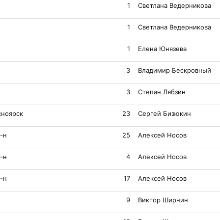
1
Светлана Ведерникова
1
Светлана Ведерникова
1
Елена Юнязева
3
Владимир Бескровный
3
Степан Лябзин
сноярск
23
Сергей Бизюкин
-н
25
Алексей Носов
-н
4
Алексей Носов
-н
17
Алексей Носов
9
Виктор Ширнин