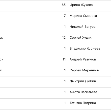
65
Ирина Жукова
7
Марина Сысоева
1
Николай Батура
ск
12
Сергей Худик
1
Владимир Корнеев
ск
11
Андрей Разумов
ск
1
Сергей Меренцов
1
Дмитрий Дюбин
1
Анюта Васильева
1
Татьяна Патрина