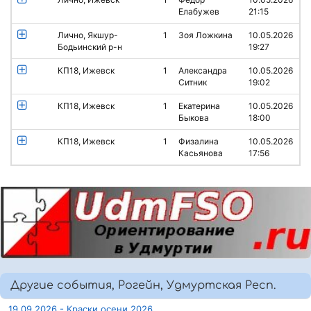
Елабужев
21:15
Лично, Якшур-
1
Зоя Ложкина
10.05.2026
Бодьинский р-н
19:27
КП18, Ижевск
1
Александра
10.05.2026
Ситник
19:02
КП18, Ижевск
1
Екатерина
10.05.2026
Быкова
18:00
КП18, Ижевск
1
Физалина
10.05.2026
Касьянова
17:56
Другие события, Рогейн, Удмуртская Респ.
19.09.2026 - Краски осени 2026