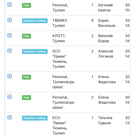
Personal,
1
Евгений
30.0
Paid
Tjumen
Квитов
15:02
ТВВИКУ,
9
Борис
30.0
Payment waiting
Tjumen
Васильев
14:29
КЛОТТ,
2
Виталий
30.0
Paid
Tjumen
Боров
14:22
КСО
2
Алексей
30.0
Payment waiting
"Ермак"
Логинов
14:19
Тюмень,
Tjumen
Personal,
1
Елена
30.0
Paid
Tjumenskaja
Федотова
14:13
oblast
Personal,
2
Елена
30.0
Paid
Tjumenskaja
Федотова
14:12
oblast
КСО
1
Татьяна
30.0
Payment waiting
"Ермак"
Гудына
13:38
Тюмень,
Tjumen