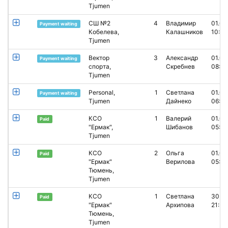
Tjumen
СШ №2
4
Владимир
01.05
Payment waiting
Кобелева,
Калашников
10:02
Tjumen
Вектор
3
Александр
01.05
Payment waiting
спорта,
Скребнев
08:51
Tjumen
Personal,
1
Светлана
01.05
Payment waiting
Tjumen
Дайнеко
06:50
КСО
1
Валерий
01.05
Paid
"Ермак",
Шибанов
05:22
Tjumen
КСО
2
Ольга
01.05
Paid
"Ермак"
Верилова
05:18
Тюмень,
Tjumen
КСО
1
Светлана
30.0
Paid
"Ермак"
Архипова
21:53
Тюмень,
Tjumen