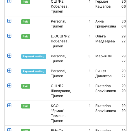
СШ №2
1
Герман
30.0
Paid
Кобелева,
Кашапов
06:02
Tjumen
Personal,
1
Анна
30.0
Paid
Tjumen
Гришечкина
04:4
ДЮСШ №2
1
Ольга
29.04
Paid
Кобелева,
Медведева
22:43
Tjumen
Personal,
3
Мария Ли
29.04
Payment waiting
Tjumen
22:40
Personal,
1
Ришат
29.04
Payment waiting
Tjumen
Давлитов
22:01
СШ №2
1
Ekaterina
29.04
Paid
Шавкунова,
Shavkunova
20:35
Tjumen
КСО
1
Ekaterina
29.04
Paid
"Ермак"
Shavkunova
20:28
Тюмень,
Tjumen
Ekb-O-
1
Ekaterina
29.04
Paid