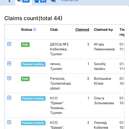
44
81
Claims count(
total 44
)
Status
Club
Claimed
Claimed by
Time 
reg.
ДЮСШ №2
2
Игорь
01.05
Paid
Кобелева,
Лимонников
11:23
Tjumen
лично,
1
Saveliy
01.05
Payment waiting
Tjumen
Vasilev
11:03
Personal,
3
Волошина
01.05
Paid
Tjumenskaja
Юлия
10:22
oblast
КСО
1
Ольга
01.05
Payment waiting
"Ермак"
Зольникова
10:10
Тюмень,
Tjumen
КСО
2
Леонид
01.05
Payment waiting
"Ермак",
Кобелев
10:08