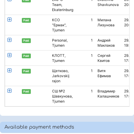
Team,
Shavkunova
20:25
Ekaterinburg
КСО
1
Милана
29.04
Paid
"Ермак",
Лизунова
20:02
Tjumen
Personal,
1
Андрей
29.04
Paid
Tjumen
Маклаков
19:28
КЛОТТ,
1
Сергей
29.04
Paid
Tjumen
Квитов
17:22
Щетково,
1
Витя
29.04
Paid
Jarkovskij
Ефимав
17:13
rajon
СШ №2
1
Владимир
29.04
Paid
Шавкунова,
Калашников
17:03
Tjumen
Available payment methods