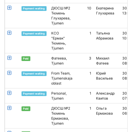
ДЮСШ №2
10
Екатерина
30.0
Payment waiting
Тюмень
Глухарева
13:03
Глухарева,
Tjumen
КСО
1
Татьяна
30.0
Payment waiting
"Ермак"
Абрамова
10:54
Тюмень,
Tjumen
Фатеева,
3
Михаил
30.0
Paid
Tjumen
Фатеев
08:3
From Team,
1
Юрий
30.0
Payment waiting
Tjumenskaja
Васильев
08:14
oblast
Personal,
1
Александр
30.0
Payment waiting
Tjumen
Квитов
07:29
ДЮСШ №2
1
Ольга
30.0
Paid
Тюмень
Ермакова
06:13
Ермакова,
Tjumen