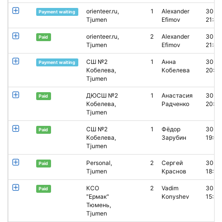
orienteer.ru,
1
Alexander
30.0
Payment waiting
Tjumen
Efimov
21:41
orienteer.ru,
2
Alexander
30.0
Paid
Tjumen
Efimov
21:40
СШ №2
1
Анна
30.0
Payment waiting
Кобелева,
Кобелева
20:45
Tjumen
ДЮСШ №2
1
Анастасия
30.0
Paid
Кобелева,
Радченко
20:25
Tjumen
СШ №2
1
Фёдор
30.0
Paid
Кобелева,
Зарубин
19:04
Tjumen
Personal,
2
Сергей
30.0
Paid
Tjumen
Краснов
18:16
КСО
2
Vadim
30.0
Paid
"Ермак"
Konyshev
15:26
Тюмень,
Tjumen