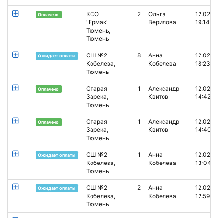
КСО
2
Ольга
12.02.2
Оплачено
"Ермак"
Верилова
19:14
Тюмень,
Тюмень
СШ №2
8
Анна
12.02.2
Ожидает оплаты
Кобелева,
Кобелева
18:23
Тюмень
Старая
1
Александр
12.02.2
Оплачено
Зарека,
Квитов
14:42
Тюмень
Старая
1
Александр
12.02.2
Оплачено
Зарека,
Квитов
14:40
Тюмень
СШ №2
1
Анна
12.02.2
Ожидает оплаты
Кобелева,
Кобелева
13:04
Тюмень
СШ №2
2
Анна
12.02.2
Ожидает оплаты
Кобелева,
Кобелева
12:59
Тюмень