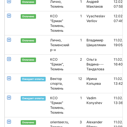
Лично,
1
Андрей
12.02.2
Оплачено
Тюмень
Маклаков
07:59
КСО
1
Vyacheslav
12.02.2
Оплачено
"Ермак"
Verilov
07:46
Тюмень,
Тюмень
Лично,
1
Владимир
11.02.2
Оплачено
Тюменский
Шишелякин
19:05
р-н
КСО
2
Ольга
11.02.2
Оплачено
"Ермак",
Ведина---
16:40
Тюмень
Тандалова
Вектор
12
Ирина
11.02.2
Ожидает оплаты
спорта,
Копцева
13:42
Тюмень
КСО
1
Vadim
11.02.2
Ожидает оплаты
"Ермак"
Konyshev
13:36
Тюмень,
Тюмень
orienteer.ru,
3
Alexander
11.02.2
Оплачено
Тюмень
Efimov
11:09