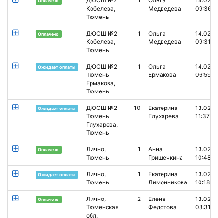
ДЮСШ №2
1
Ольга
14.02.2
Оплачено
Кобелева,
Медведева
09:36
Тюмень
ДЮСШ №2
1
Ольга
14.02.2
Оплачено
Кобелева,
Медведева
09:31
Тюмень
ДЮСШ №2
1
Ольга
14.02.2
Ожидает оплаты
Тюмень
Ермакова
06:59
Ермакова,
Тюмень
ДЮСШ №2
10
Екатерина
13.02.2
Ожидает оплаты
Тюмень
Глухарева
11:37
Глухарева,
Тюмень
Лично,
1
Анна
13.02.2
Оплачено
Тюмень
Гришечкина
10:48
Лично,
1
Екатерина
13.02.2
Ожидает оплаты
Тюмень
Лимонникова
10:18
Лично,
2
Елена
13.02.2
Оплачено
Тюменская
Федотова
08:31
обл.