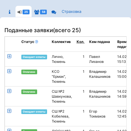
Страховка
25
58
Поданные заявки(
всего 25
)
Статус
Коллектив
Кол.
Кем подана
Время
подачи
Лично,
1
Павел
14.02.2
Ожидает оплаты
Тюмень
Лиханов
15:13
КСО
1
Владимир
14.02.2
Оплачено
"Ермак",
Калашников
15:00
Тюмень
СШ №2
1
Владимир
14.02.2
Оплачено
Шавкунова,
Калашников
14:59
Тюмень
СШ №2
1
Егор
14.02.2
Ожидает оплаты
Кобелева,
Токмаков
12:45
Тюмень