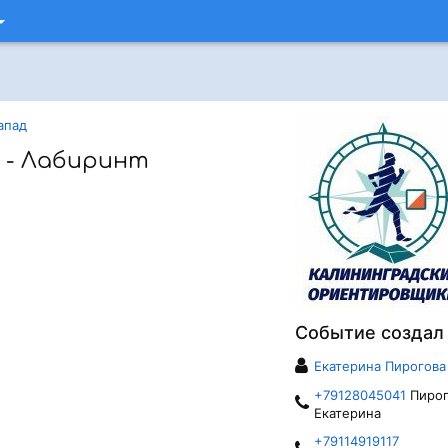
апад
 - Лабиринт
Событие создал
Екатерина Пирогова
+79128045041
Пирог
Екатерина
+79114919117