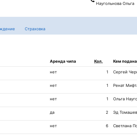
Наугольнова Ольга
ждение
Страховка
Аренда чипа
Кол.
Кем подана
нет
1
Сергей Чер
нет
1
Ренат Мифт
нет
1
Ольга Науг
да
2
Эд Томашев
нет
6
Светлана П