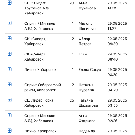
СШ " Лидер"
20
Анна
29.05.2025
Труфанов А.Ф,
Суханова
14:39
Хабаровск
Спринт ( Митяков
1
Милена
29.05.2025
А.Я.), Хабаровск
Шипицына
11:27
СК «Север»,
2
Фёдор
29.05.2025
Хабаровск
Петров
09:39
СК «Север»,
1
Iv Ko
29.05.2025
Хабаровск
08:40
Лично, Хабаровск
1
Елена Сокур
29.05.2025
08:20
Спринт,Хабаровский
2
Наталья
29.05.2025
район, Хабаровск
Нуреева
04:29
СШ Лидер Горка,
25
Татьяна
29.05.2025
Хабаровск
Шахватова
03:55
Спринт ( Митяков
1
Анна
29.05.2025
А.Я.), Хабаровск
Старкова
02:26
Лично, Хабаровск
1
Надежда
29.05.2025