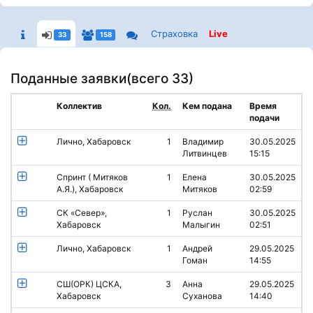
Страховка
Live
33
158
Поданные заявки(
всего 33
)
Коллектив
Кол.
Кем подана
Время
подачи
Лично, Хабаровск
1
Владимир
30.05.2025
Литвинцев
15:15
Спринт ( Митяков
1
Елена
30.05.2025
А.Я.), Хабаровск
Митяков
02:59
СК «Север»,
1
Руслан
30.05.2025
Хабаровск
Малыгин
02:51
Лично, Хабаровск
1
Андрей
29.05.2025
Гоман
14:55
СШ(ОРК) ЦСКА,
3
Анна
29.05.2025
Хабаровск
Суханова
14:40