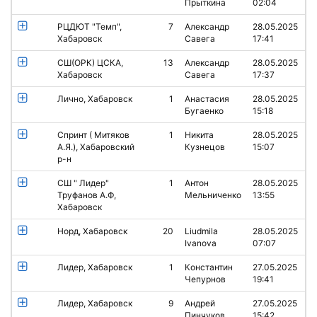
Прыткина
02:04
РЦДЮТ "Темп",
7
Александр
28.05.2025
Хабаровск
Савега
17:41
СШ(ОРК) ЦСКА,
13
Александр
28.05.2025
Хабаровск
Савега
17:37
Лично, Хабаровск
1
Анастасия
28.05.2025
Бугаенко
15:18
Спринт ( Митяков
1
Никита
28.05.2025
А.Я.), Хабаровский
Кузнецов
15:07
р-н
СШ " Лидер"
1
Антон
28.05.2025
Труфанов А.Ф,
Мельниченко
13:55
Хабаровск
Норд, Хабаровск
20
Liudmila
28.05.2025
Ivanova
07:07
Лидер, Хабаровск
1
Константин
27.05.2025
Чепурнов
19:41
Лидер, Хабаровск
9
Андрей
27.05.2025
Пинчуков
15:42