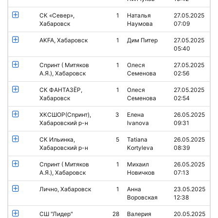
СК «Север»,
1
Наталья
27.05.2025
Хабаровск
Наумова
07:09
AKFA, Хабаровск
1
Дим Питер
27.05.2025
05:40
Спринт ( Митяков
1
Олеся
27.05.2025
А.Я.), Хабаровск
Семенова
02:56
СК ФАНТАЗЁР,
1
Олеся
27.05.2025
Хабаровск
Семенова
02:54
ХКСШОР(Спринт),
3
Елена
26.05.2025
Хабаровский р-н
Ivanova
09:31
СК Ильинка,
5
Tatiana
26.05.2025
Хабаровский р-н
Kortyleva
08:39
Спринт ( Митяков
1
Михаил
26.05.2025
А.Я.), Хабаровск
Новичков
07:13
Лично, Хабаровск
1
Анна
23.05.2025
Воровская
12:38
СШ "Лидер"
28
Валерия
20.05.2025