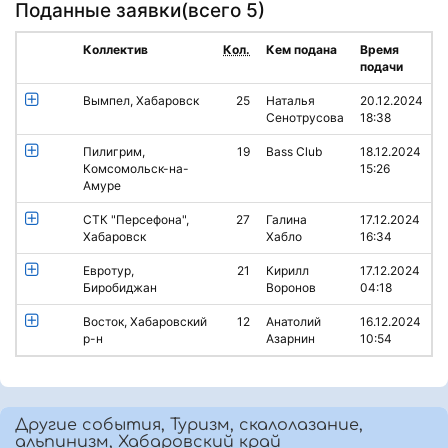
Поданные заявки(
всего 5
)
Коллектив
Кол.
Кем подана
Время
подачи
Вымпел, Хабаровск
25
Наталья
20.12.2024
Сенотрусова
18:38
Пилигрим,
19
Bass Club
18.12.2024
Комсомольск-на-
15:26
Амуре
СТК "Персефона",
27
Галина
17.12.2024
Хабаровск
Хабло
16:34
Евротур,
21
Кирилл
17.12.2024
Биробиджан
Воронов
04:18
Восток, Хабаровский
12
Анатолий
16.12.2024
р-н
Азарнин
10:54
Другие события, Туризм, скалолазание,
альпинизм, Хабаровский край