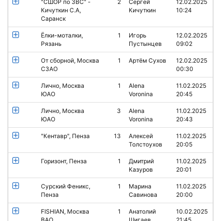
"СШОР по ЗВС" -
2
Сергей
12.02.2025
Кичуткин С.А,
Кичуткин
10:24
Саранск
Ёлки-моталки,
1
Игорь
12.02.2025
Рязань
Пустынцев
09:02
От сборной, Москва
1
Артём Сухов
12.02.2025
СЗАО
00:30
Лично, Москва
1
Alena
11.02.2025
ЮАО
Voronina
20:45
Лично, Москва
3
Alena
11.02.2025
ЮАО
Voronina
20:43
"Кентавр", Пенза
13
Алексей
11.02.2025
Толстоухов
20:05
Горизонт, Пенза
1
Дмитрий
11.02.2025
Казуров
20:01
Сурский Феникс,
1
Марина
11.02.2025
Пенза
Савинова
20:00
FISHIAN, Москва
1
Анатолий
10.02.2025
ВАО
Шигаев
21:45