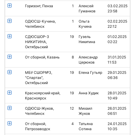
Горизонт, Пенза
1
Алексей
03.02.2025
Гуманков
23:58
ОДЮСШ-Кучина,
1
Ольга
02.02.2025
Челябинск
Кучина
22:12
СДЮСШОР-3
19
Гузель
01.02.2025
НИКИТИНА,
Никитина
02:22
Октябрьский
От сборной, Казань
8
Александр
31.01.2025
Церюков
11:53
МБУ СШОР№3,
19
Елена Гутьяр
29.01.2025
"Спартак",
06:36
Октябрьский
Красноярский край,
19
Анна Худик
28.01.2025
Красноярск
10:49
ОДЮСШ-Жуков,
12
Михаил
26.01.2025
Челябинск
Жуков
06:51
От сборной,
4
Татьяна
24.01.2025
Петрозаводск
Сотина
10:35