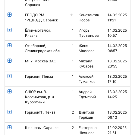
Саранск
ГБОДО РМ
11
Константин
14.02.2025
"РЦДОД", Саранск
Носов
11:21
Ёлки-моталки,
1
Игорь
14.02.2025
Рязань
Пустынцев
10:57
От сборной,
1
Женя
14.02.2025
Ленинградская обл.
Маслова
08:57
МГУ, Москва ЗАО
1
Михаил
13.02.2025
Кубарев
23:55
Горизонт, Пенза
1
Алексей
13.02.2025
Гуманков
17:10
СШОР им. В.
1
Андрей
13.02.2025
Коренькова, р-н
Едемский
14:25
Курортный
ГоризонтТ, Пенза
2
Дмитрий
13.02.2025
Терёхин
09:13
Шеяновы, Саранск
2
Екатерина
12.02.2025
Шеянова
21:51