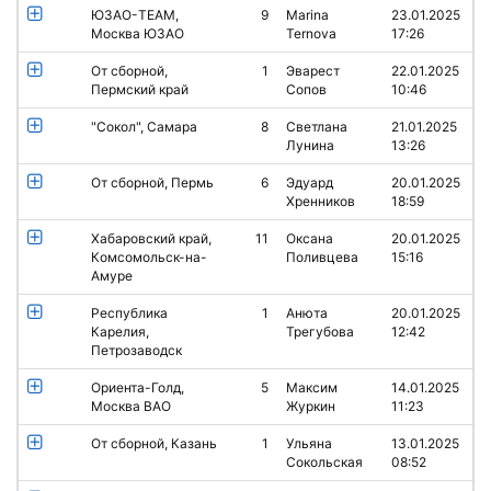
ЮЗАО-TEAM,
9
Marina
23.01.2025
Москва ЮЗАО
Ternova
17:26
От сборной,
1
Эварест
22.01.2025
Пермский край
Сопов
10:46
"Сокол", Самара
8
Светлана
21.01.2025
Лунина
13:26
От сборной, Пермь
6
Эдуард
20.01.2025
Хренников
18:59
Хабаровский край,
11
Оксана
20.01.2025
Комсомольск-на-
Поливцева
15:16
Амуре
Республика
1
Анюта
20.01.2025
Карелия,
Трегубова
12:42
Петрозаводск
Ориента-Голд,
5
Максим
14.01.2025
Москва ВАО
Журкин
11:23
От сборной, Казань
1
Ульяна
13.01.2025
Сокольская
08:52