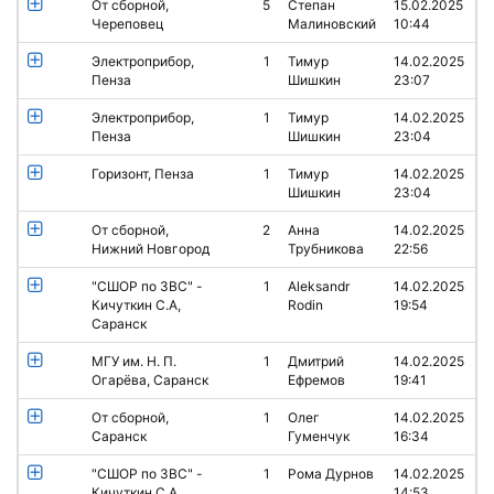
От сборной,
5
Степан
15.02.2025
Череповец
Малиновский
10:44
Электроприбор,
1
Тимур
14.02.2025
Пенза
Шишкин
23:07
Электроприбор,
1
Тимур
14.02.2025
Пенза
Шишкин
23:04
Горизонт, Пенза
1
Тимур
14.02.2025
Шишкин
23:04
От сборной,
2
Анна
14.02.2025
Нижний Новгород
Трубникова
22:56
"СШОР по ЗВС" -
1
Aleksandr
14.02.2025
Кичуткин С.А,
Rodin
19:54
Саранск
МГУ им. Н. П.
1
Дмитрий
14.02.2025
Огарёва, Саранск
Ефремов
19:41
От сборной,
1
Олег
14.02.2025
Саранск
Гуменчук
16:34
"СШОР по ЗВС" -
1
Рома Дурнов
14.02.2025
Кичуткин С.А,
14:53