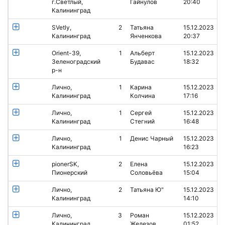
г.Светлый,
Гайнулов
20:40
Калининград
SVetly,
2
Татьяна
15.12.2023
Калининград
Янченкова
20:37
Orient-39,
1
Альберт
15.12.2023
Зеленоградский
Будавас
18:32
р-н
Лично,
1
Карина
15.12.2023
Калининград
Колчина
17:16
Лично,
1
Сергей
15.12.2023
Калининград
Стегний
16:48
Лично,
1
Денис Чарный
15.12.2023
Калининград
16:23
pionerSK,
2
Елена
15.12.2023
Пионерский
Соловьёва
15:04
Лично,
2
Татьяна Ю"
15.12.2023
Калининград
14:10
Лично,
3
Роман
15.12.2023
Калининград
Железов
01:52