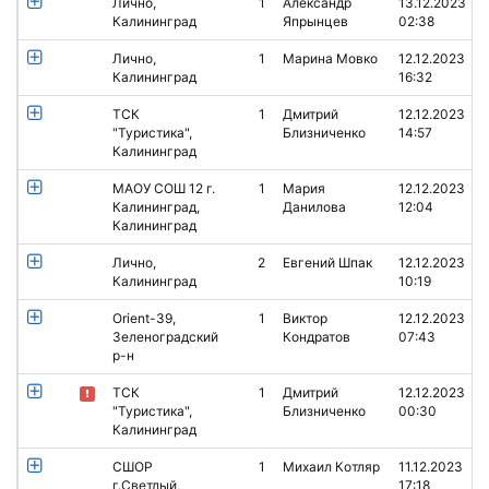
Лично,
1
Александр
13.12.2023
Калининград
Япрынцев
02:38
Лично,
1
Марина Мовко
12.12.2023
Калининград
16:32
ТСК
1
Дмитрий
12.12.2023
"Туристика",
Близниченко
14:57
Калининград
МАОУ СОШ 12 г.
1
Мария
12.12.2023
Калининград,
Данилова
12:04
Калининград
Лично,
2
Евгений Шпак
12.12.2023
Калининград
10:19
Orient-39,
1
Виктор
12.12.2023
Зеленоградский
Кондратов
07:43
р-н
ТСК
1
Дмитрий
12.12.2023
"Туристика",
Близниченко
00:30
Калининград
СШОР
1
Михаил Котляр
11.12.2023
г.Светлый,
17:18