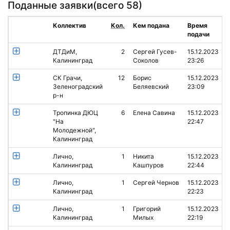
Поданные заявки(
всего 58
)
Коллектив
Кол.
Кем подана
Время
подачи
ДТДиМ,
2
Сергей Гусев-
15.12.2023
Калининград
Соколов
23:26
СК Грачи,
12
Борис
15.12.2023
Зеленоградский
Беляевский
23:09
р-н
Тропинка ДЮЦ
6
Елена Савина
15.12.2023
"На
22:47
Молодежной",
Калининград
Лично,
1
Никита
15.12.2023
Калининград
Кашпуров
22:44
Лично,
1
Сергей Чернов
15.12.2023
Калининград
22:23
Лично,
1
Григорий
15.12.2023
Калининград
Милых
22:19