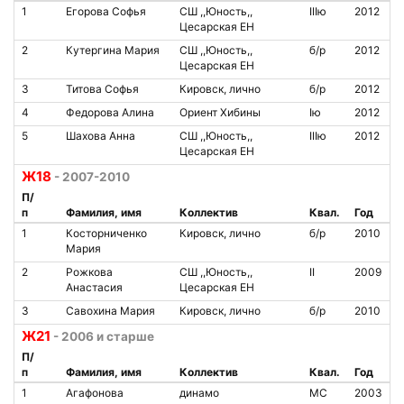
1
Егорова Софья
СШ ,,Юность,,
IIIю
2012
Цесарская ЕН
2
Кутергина Мария
СШ ,,Юность,,
б/р
2012
Цесарская ЕН
3
Титова Софья
Кировск, лично
б/р
2012
4
Федорова Алина
Ориент Хибины
Iю
2012
5
Шахова Анна
СШ ,,Юность,,
IIIю
2012
Цесарская ЕН
Ж18
- 2007-2010
П/
п
Фамилия, имя
Коллектив
Квал.
Год
1
Косторниченко
Кировск, лично
б/р
2010
Мария
2
Рожкова
СШ ,,Юность,,
II
2009
Анастасия
Цесарская ЕН
3
Савохина Мария
Кировск, лично
б/р
2010
Ж21
- 2006 и старше
П/
п
Фамилия, имя
Коллектив
Квал.
Год
1
Агафонова
динамо
МС
2003