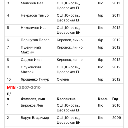
3
Моисеев Лев
СШ ,,Юность,,
IIIю
2011
Цесарская ЕН
4
Некрасов Тимур
СШ ,,Юность,,
б/р
2011
Цесарская ЕН
5
Николичев Иван
СШ ,,Юность,,
IIIю
2012
Цесарская ЕН
6
Першутов Павел
Кировск, лично
б/р
2012
7
Пшеничный
Кировск, лично
б/р
2012
Максим
8
Садков Илья
Кировск, лично
б/р
2012
9
Слуковский
СШ ,,Юность,,
IIIю
2012
Матвей
Цесарская ЕН
10
Ярощенко Тимур
О-лень
б/р
2012
М18
- 2007-2010
П/
п
Фамилия, имя
Коллектив
Квал.
Год
1
Бирюков Лев
СШ ,,Юность,,
IIIю
2010
Цесарская ЕН
2
Варун Владимир
СШ ,,Юность,,
IIIю
2009
Цесарская ЕН