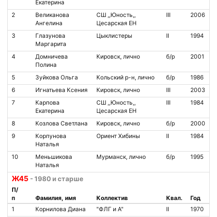
Екатерина
2
Великанова
СШ ,,Юность,,
III
2006
Ангелина
Цесарская ЕН
3
Глазунова
Цыклистеры
II
1994
Маргарита
4
Домничева
Кировск, лично
б/р
2001
Полина
5
Зуйкова Ольга
Кольский р-н, лично
б/р
1986
6
Игнатьева Ксения
Кировск, лично
III
2003
7
Карпова
СШ ,,Юность,,
III
1984
Екатерина
Цесарская ЕН
8
Козлова Светлана
Кировск, лично
б/р
2000
9
Корпунова
Ориент Хибины
II
1984
Наталья
10
Меньшикова
Мурманск, лично
б/р
1995
Наталья
Ж45
- 1980 и старше
П/
п
Фамилия, имя
Коллектив
Квал.
Год
1
Корнилова Диана
"ФЛГ и А"
II
1970