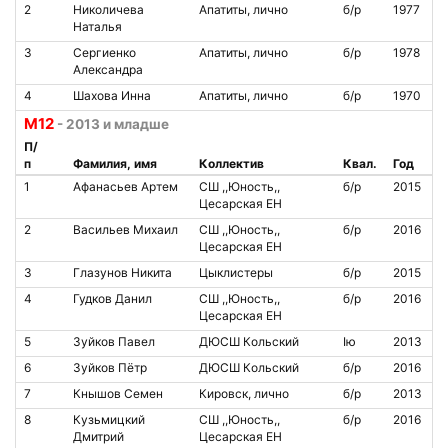
2
Николичева
Апатиты, лично
б/р
1977
Наталья
3
Сергиенко
Апатиты, лично
б/р
1978
Александра
4
Шахова Инна
Апатиты, лично
б/р
1970
М12
- 2013 и младше
П/
п
Фамилия, имя
Коллектив
Квал.
Год
1
Афанасьев Артем
СШ ,,Юность,,
б/р
2015
Цесарская ЕН
2
Васильев Михаил
СШ ,,Юность,,
б/р
2016
Цесарская ЕН
3
Глазунов Никита
Цыклистеры
б/р
2015
4
Гудков Данил
СШ ,,Юность,,
б/р
2016
Цесарская ЕН
5
Зуйков Павел
ДЮСШ Кольский
Iю
2013
6
Зуйков Пётр
ДЮСШ Кольский
б/р
2016
7
Кнышов Семен
Кировск, лично
б/р
2013
8
Кузьмицкий
СШ ,,Юность,,
б/р
2016
Дмитрий
Цесарская ЕН