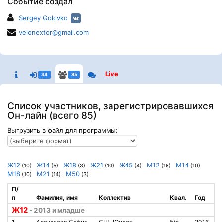
Событие создал
Sergey Golovko
velonextor@gmail.com
Live
34
85
Список участников, зарегистрировавшихся
Он-лайн (всего 85)
Выгрузить в файл для программы:
Ж12
Ж14
Ж18
Ж21
Ж45
М12
М14
(10)
(5)
(3)
(10)
(4)
(16)
(10)
М18
М21
М50
(10)
(14)
(3)
П/
п
Фамилия, имя
Коллектив
Квал.
Год
Ж12
- 2013 и младше
1
Алексеева София
СШ ,,Юность,,
б/р
2016