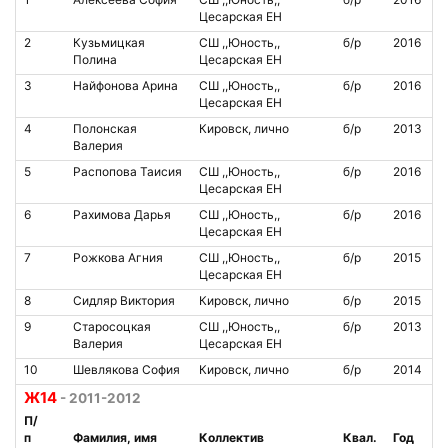
Цесарская ЕН
2
Кузьмицкая
СШ ,,Юность,,
б/р
2016
Полина
Цесарская ЕН
3
Найфонова Арина
СШ ,,Юность,,
б/р
2016
Цесарская ЕН
4
Полонская
Кировск, лично
б/р
2013
Валерия
5
Распопова Таисия
СШ ,,Юность,,
б/р
2016
Цесарская ЕН
6
Рахимова Дарья
СШ ,,Юность,,
б/р
2016
Цесарская ЕН
7
Рожкова Агния
СШ ,,Юность,,
б/р
2015
Цесарская ЕН
8
Сидляр Виктория
Кировск, лично
б/р
2015
9
Старосоцкая
СШ ,,Юность,,
б/р
2013
Валерия
Цесарская ЕН
10
Шевлякова София
Кировск, лично
б/р
2014
Ж14
- 2011-2012
П/
п
Фамилия, имя
Коллектив
Квал.
Год