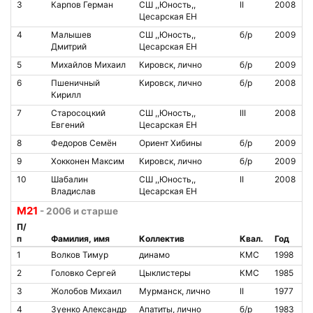
3
Карпов Герман
СШ ,,Юность,,
II
2008
Цесарская ЕН
4
Малышев
СШ ,,Юность,,
б/р
2009
Дмитрий
Цесарская ЕН
5
Михайлов Михаил
Кировск, лично
б/р
2009
6
Пшеничный
Кировск, лично
б/р
2008
Кирилл
7
Старосоцкий
СШ ,,Юность,,
III
2008
Евгений
Цесарская ЕН
8
Федоров Семён
Ориент Хибины
б/р
2009
9
Хокконен Максим
Кировск, лично
б/р
2009
10
Шабалин
СШ ,,Юность,,
II
2008
Владислав
Цесарская ЕН
М21
- 2006 и старше
П/
п
Фамилия, имя
Коллектив
Квал.
Год
1
Волков Тимур
динамо
КМС
1998
2
Головко Сергей
Цыклистеры
КМС
1985
3
Жолобов Михаил
Мурманск, лично
II
1977
4
Зуенко Александр
Апатиты, лично
б/р
1983