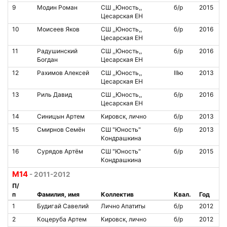
9
Модин Роман
СШ ,,Юность,,
б/р
2015
Цесарская ЕН
10
Моисеев Яков
СШ ,,Юность,,
б/р
2016
Цесарская ЕН
11
Радушинский
СШ ,,Юность,,
б/р
2016
Богдан
Цесарская ЕН
12
Рахимов Алексей
СШ ,,Юность,,
IIIю
2013
Цесарская ЕН
13
Риль Давид
СШ ,,Юность,,
б/р
2016
Цесарская ЕН
14
Синицын Артем
Кировск, лично
б/р
2013
15
Смирнов Семён
СШ "Юность"
б/р
2013
Кондрашкина
16
Сурядов Артём
СШ "Юность"
б/р
2015
Кондрашкина
М14
- 2011-2012
П/
п
Фамилия, имя
Коллектив
Квал.
Год
1
Будигай Савелий
Лично Апатиты
б/р
2012
2
Коцеруба Артем
Кировск, лично
б/р
2012