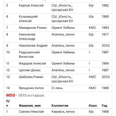
5
Карпов Алексей
СШ ,,Юность,,
б/р
1982
Цесарская ЕН
6
Кузьмицкий
СШ ,,Юность,,
б/р
1989
Алексей
Цесарская ЕН
7
Македонов Роман
Ориент Хибины
КМС
1983
8
Николичев
Апатиты, лично
б/р
1977
Александр
9
Николичев Андрей
Апатиты, лично
б/р
2000
10
Радушинский
Ориент Хибины
I
1987
Вячеслав
11
Федоров Алексей
Ориент Хибины
I
1984
12
Цаплин Денис
Апатиты, лично
I
1987
13
Шабалин Роман
СШ ,,Юность,,
КМС
2003
Цесарская ЕН
14
Ярощенко Антон
О-лень
КМС
1989
М50
- 1975 и старше
П/
п
Фамилия, имя
Коллектив
Квал.
Год
1
Саенко Николай
Кировск, лично
б/р
1968