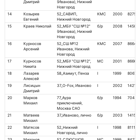
Дмитрий
(Иванова), Нижний
Новгород
14
Козырев
52_САВИП,
КМС
2000
82750
Евгений
Нижний Новгород
15
Краев Николай
52_МБУ "СШ №12"
б/р
2008
14500
(Иванова), Нижний
Новгород
16
Курносов
52_СШ №12
КМС
2007
86643
Арсений
Иванова, Нижний
Новгород
17
Курносов
52_МБУ "СШ №12",
МС
2001
86664
Никита
Нижний Новгород
18
Лазарев
58_Азимут, Пенза
I
1999
80678
Алексей
19
Лисицын
37_O-Fox, Иваново
I
2002
14216
Дмитрий
20
Марков
77_Аура
б/р
1994
70423
Михаил
приключений,
Москва САО
21
Матвеев
37_Иваново, лично
б/р
2003
14155
Михаил
22
Матясов
52_Нижний
I
1998
811151
Михаил
Новгород, лично
23
Мизонов
52_СДЮСШОР
МС
1999
84272