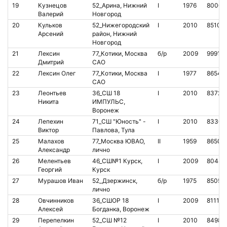
19
Кузнецов
52_Арина, Нижний
I
1976
80003
Валерий
Новгород
20
Кульков
52_Нижегородский
I
2010
85107
Арсений
район, Нижний
Новгород
21
Лексин
77_Котики, Москва
б/р
2009
99919
Дмитрий
САО
22
Лексин Олег
77_Котики, Москва
I
1977
86549
САО
23
Леонтьев
36_СШ 18
I
2010
83720
Никита
ИМПУЛЬС,
Воронеж
24
Лепехин
71_СШ "Юность" -
I
2010
83306
Виктор
Павлова, Тула
25
Малахов
77_Москва ЮВАО,
II
1959
86506
Александр
лично
26
Мелентьев
46_СШ№1 Курск,
I
2009
80447
Георгий
Курск
27
Мурашов Иван
52_Дзержинск,
б/р
1975
85052
лично
28
Овчинников
36_СШОР 18
I
2009
811197
Алексей
Богданка, Воронеж
29
Перепелкин
52_СШ №12
I
2010
84984