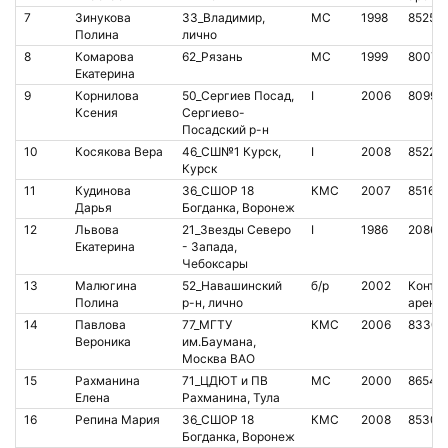
7
Зинукова
33_Владимир,
МС
1998
85257
Полина
лично
8
Комарова
62_Рязань
МС
1999
80075
Екатерина
9
Корнилова
50_Сергиев Посад,
I
2006
80991
Ксения
Сергиево-
Посадский р-н
10
Косякова Вера
46_СШ№1 Курск,
I
2008
85222
Курск
11
Кудинова
36_СШОР 18
КМС
2007
85162
Дарья
Богданка, Воронеж
12
Львова
21_Звезды Северо
I
1986
20867
Екатерина
- Запада,
Чебоксары
13
Малюгина
52_Навашинский
б/р
2002
Контак
Полина
р-н, лично
аренд
14
Павлова
77_МГТУ
КМС
2006
83306
Вероника
им.Баумана,
Москва ВАО
15
Рахманина
71_ЦДЮТ и ПВ
МС
2000
86548
Елена
Рахманина, Тула
16
Репина Мария
36_СШОР 18
КМС
2008
85305
Богданка, Воронеж