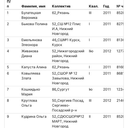
П/
п
Фамилия, имя
Коллектив
Квал.
Год
№ чип
1
Булатецкая
62_Рязань
III
2011
85280
Вероника
2
Быкова Полина
52_СШ №12 Плис
I
2011
82752
И.А, Нижний
Новгород
3
Емельянова
46_СШ№1 Курск,
I
2011
81369
Элеонора
Курск
4
Живакова
52_Нижегородский
IIю
2012
12775
Диана
район, Нижний
Новгород
5
Капуста Алина
62_Рязань
I
2011
81681
6
Ковыляева
52_СШОР № 12
I
2011
86814
Злата
Завылова, Нижний
Новгород
7
Кошкидько
86_Сургут
Iю
2011
12345
Мария
8
Круглова
50_Сергиев Посад,
III
2012
21467
Ольга
Сергиево-
Посадский р-н
9
Кудрина Ольга
52_СДЮСШОР№12
II
2011
85203
МАРТ, Нижний
Новгород