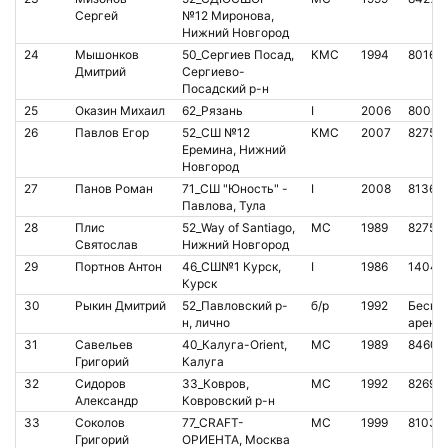
Сергей
№12 Миронова,
Нижний Новгород
24
Мышонков
50_Сергиев Посад,
КМС
1994
80161
Дмитрий
Сергиево-
Посадский р-н
25
Оказин Михаил
62_Рязань
I
2006
80026
26
Павлов Егор
52_СШ №12
КМС
2007
82752
Еремина, Нижний
Новгород
27
Панов Роман
71_СШ "Юность" -
I
2008
81364
Павлова, Тула
28
Плис
52_Way of Santiago,
МС
1989
82752
Святослав
Нижний Новгород
29
Портнов Антон
46_СШ№1 Курск,
I
1986
14049
Курск
30
Рыкин Дмитрий
52_Павловский р-
б/р
1992
Бескон
н, лично
аренд
31
Савельев
40_Калуга-Orient,
МС
1989
84602
Григорий
Калуга
32
Сидоров
33_Ковров,
МС
1992
82692
Александр
Ковровский р-н
33
Соколов
77_CRAFT-
МС
1999
81030
Григорий
ОРИЕНТА, Москва