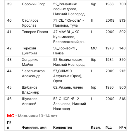
39
Сорокин Егор
52_Романтики
б/р
1988
70004
лесных дорог,
Нижний Новгород
40
Столяров
71_СШ "Юность" -
II
2008
81364
Ярослав
Павлова, Тула
41
Теперев Павел
47_МАУ ВЦФКС
I
2009
80214
Кузьмолово,
Всеволожский р-н
42
Терёхин
58_ГоризонтТ,
МС
1973
14049
Дмитрий
Пенза
43
Хендрикс
52_Бежим лесом,
б/р
1984
85091
Майкл
Нижний Новгород
44
Черепненков
57_СШ№10
I
2009
21317
Александр
Алтунина (Орел),
Орел
45
Шибанов
62_Рязань, лично
б/р
1980
80032
Владимир
46
Шувалов
52_СШОР № 12
I
2009
81820
Алексей
Завылова, Нижний
Новгород
МС
- Мальчики 13-14 лет
П/
п
Фамилия, имя
Коллектив
Квал.
Год
№ чип