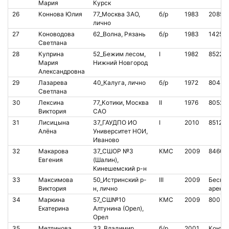
Мария
Курск
26
Коннова Юлия
77_Москва ЗАО,
б/р
1983
20850
лично
27
Коноводова
62_Волна, Рязань
б/р
1983
14251
Светлана
28
Куприна
52_Бежим лесом,
I
1982
85222
Мария
Нижний Новгород
Александровна
29
Лазарева
40_Калуга, лично
б/р
1972
80447
Светлана
30
Лексина
77_Котики, Москва
II
1976
80522
Виктория
САО
31
Лисицына
37_ГАУДПО ИО
I
2010
85129
Алёна
Университет НОИ,
Иваново
32
Макарова
37_СШОР №3
КМС
2009
84602
Евгения
(Шалин),
Кинешемский р-н
33
Максимова
50_Истринский р-
III
2009
Бескон
Виктория
н, лично
аренд
34
Маркина
57_СШ№10
КМС
2009
80053
Екатерина
Алтунина (Орел),
Орел
35
Метлинова
33_Владимир,
б/р
2001
Контак