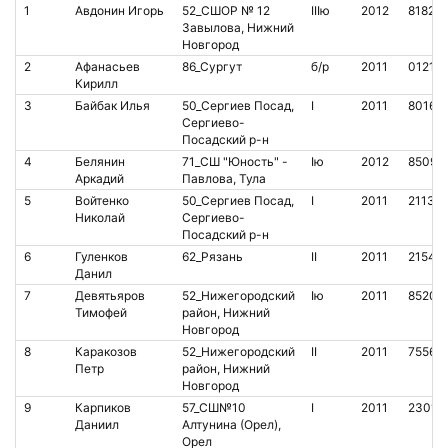
1
Авдонин Игорь
52_СШОР № 12
IIIю
2012
81820
Завылова, Нижний
Новгород
2
Афанасьев
86_Сургут
б/р
2011
01213
Кирилл
3
Байбак Илья
50_Сергиев Посад,
I
2011
80161
Сергиево-
Посадский р-н
4
Белянин
71_СШ "Юность" -
Iю
2012
85092
Аркадий
Павлова, Тула
5
Войтенко
50_Сергиев Посад,
I
2011
21139
Николай
Сергиево-
Посадский р-н
6
Гуленков
62_Рязань
II
2011
21541
Данил
7
Девятьяров
52_Нижегородский
Iю
2011
85203
Тимофей
район, Нижний
Новгород
8
Каракозов
52_Нижегородский
II
2011
75567
Петр
район, Нижний
Новгород
9
Карпиков
57_СШ№10
I
2011
23015
Даниил
Алтунина (Орел),
Орел