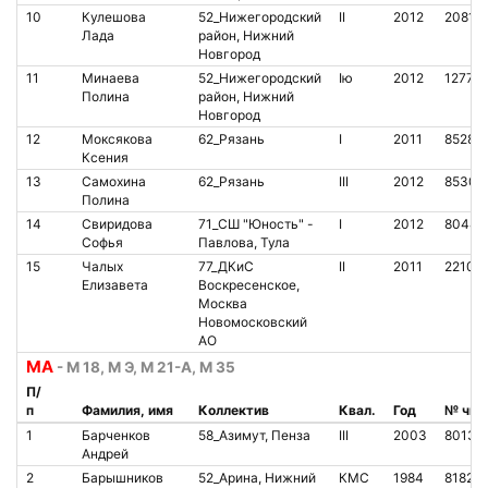
10
Кулешова
52_Нижегородский
II
2012
20815
Лада
район, Нижний
Новгород
11
Минаева
52_Нижегородский
Iю
2012
12775
Полина
район, Нижний
Новгород
12
Моксякова
62_Рязань
I
2011
85280
Ксения
13
Самохина
62_Рязань
III
2012
85300
Полина
14
Свиридова
71_СШ "Юность" -
I
2012
80448
Софья
Павлова, Тула
15
Чалых
77_ДКиС
II
2011
22107
Елизавета
Воскресенское,
Москва
Новомосковский
АО
МА
- М 18, М Э, М 21-А, М 35
П/
п
Фамилия, имя
Коллектив
Квал.
Год
№ чип
1
Барченков
58_Азимут, Пенза
III
2003
80138
Андрей
2
Барышников
52_Арина, Нижний
КМС
1984
81820