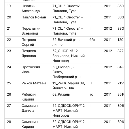
19
Никитин
71_СШ "Юность" -
I
2011
85018
Александр
Павлова, Тула
20
Павлов Роман
71_СШ "Юность" -
I
2011
83307
Павлова, Тула
21
Перелыгин
71_СШ "Юность" -
I
2012
83306
Всеволод
Павлова, Тула
22
Петряев
52_Вачский р-н,
б/р
2011
12018
Сергей
лично
23
Поздеев
52_СШОР № 12
I
2012
82750
Ярослав
Завылова, Нижний
Новгород
24
Протосеня
50_Люберцы
I
2012
84180
Иван
Вятич,
Люберецкий р-н
25
Рыков Матвей
12_Респ. Марий Эл,
III
2011
21293
Йошкар-Ола
26
Рябикин
62_Рязань
Iю
2011
85104
Кирилл
27
Самошин
52_СДЮСШОР№12
I
2011
80678
Данила
МАРТ, Нижний
Новгород
28
Самошин
52_СДЮСШОР№12
I
2011
80679
Кирилл
МАРТ, Нижний