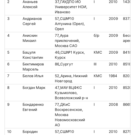
2
Ананьев
37_ГАУДПО ИО
I
2010
14208
Алексей
Университет НОИ,
Иваново
3
Андрианов
57_СШ№10
I
2009
83722
Сергей
Алтунина (Орел),
Орел
4
Анискин
77_Аура
б/р
2009
Бескон
Михаил
приключений,
аренд
Москва САО
5
Бацуля
46_СШ№1 Курск,
КМС
2009
84181
Константин
Курск
6
Бектимиров
86_Сургут
III
2010
85187
Марсель
7
Белов Илья
52_Арина, Нижний
КМС
1984
82020
Новгород
8
Богдан Марк
47_МАУ ВЦФКС
I
2010
85207
Кузьмолово,
Всеволожский р-н
9
Бондаренко
77_ДКиС
I
2008
86651
Евгений
Воскресенское,
Москва
Новомосковский
АО
10
Бородин
57_СШ№10
I
2010
82751