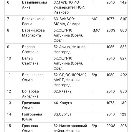
6
Базыльникова
37_ГАУДПО ИО
II
2010
14208
Анна
Университет НОИ,
Иваново
7
Балахонкина
63_SAKSOR-
МС
1977
81977
Елена
SIGMA, Самара
8
Баранчикова
57_СШ№10
КМС
2009
80363
Маргарита
Алтунина (Орел),
Орел
9
Белова
52_Арина, Нижний
II
1986
88337
Светлана
Новгород
10
Белых
57_СШ№10
I
2010
82752
Светлана
Алтунина (Орел),
Орел
11
Большакова
52_СДЮСШОР№12
б/р
1989
40229
Ольга
МАРТ, Нижний
Новгород
12
Бочарова
62_Рязань
I
2010
83051
Ангелина
13
Гречихина
40_Калуга
II
1973
13938
Ольга
14
Григорьева
86_Сургут
I
2010
12345
Юлия
15
Грязнова
52_Нижегородский
б/р
2008
20821
Ольга
район, Нижний