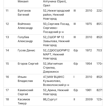
Михаил
Алтунина (Орел),
Орел
11
Булганов
52_Нижегородский
III
2010
22246
Евгений
район, Нижний
Новгород
12
Войтенко
50_Сергиев Посад,
III
1975
85172
Александр
Сергиево-
Посадский р-н
13
Голубев
52_СШОР № 12
III
2010
85203
Александр
Завылова, Нижний
Новгород
14
Гусев Денис
52_СДЮСШОР№12
б/р
1972
70378
МАРТ, Нижний
Новгород
15
Егоров Сергей
52_Maгнитная
б/р
1954
17040
Cтрелка,
Дзержинск
16
Ильин
47_МАУ ВЦФКС
I
2010
85207
Владислав
Кузьмолово,
Всеволожский р-н
17
Каменский
52_Арина, Нижний
б/р
1961
82750
Сергей
Новгород
18
Касимов
86_Сургут
II
2009
12345
Тимур