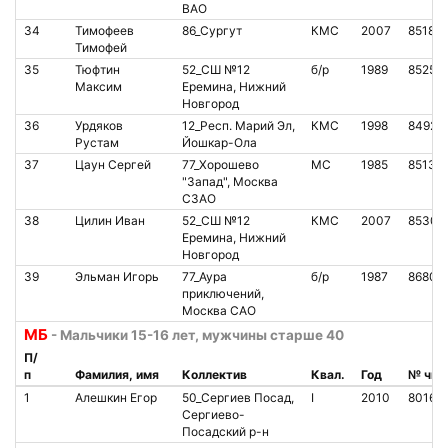
ВАО
34
Тимофеев
86_Сургут
КМС
2007
85187
Тимофей
35
Тюфтин
52_СШ №12
б/р
1989
85257
Максим
Еремина, Нижний
Новгород
36
Урдяков
12_Респ. Марий Эл,
КМС
1998
84920
Рустам
Йошкар-Ола
37
Цаун Сергей
77_Хорошево
МС
1985
85135
"Запад", Москва
СЗАО
38
Цилин Иван
52_СШ №12
КМС
2007
85305
Еремина, Нижний
Новгород
39
Эльман Игорь
77_Аура
б/р
1987
86802
приключений,
Москва САО
МБ
- Мальчики 15-16 лет, мужчины старше 40
П/
п
Фамилия, имя
Коллектив
Квал.
Год
№ чип
1
Алешкин Егор
50_Сергиев Посад,
I
2010
80161
Сергиево-
Посадский р-н