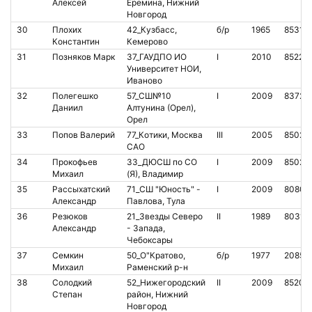
Алексей
Еремина, Нижний
Новгород
30
Плохих
42_Кузбасс,
б/р
1965
85318
Константин
Кемерово
31
Позняков Марк
37_ГАУДПО ИО
I
2010
85227
Университет НОИ,
Иваново
32
Полегешко
57_СШ№10
I
2009
83722
Даниил
Алтунина (Орел),
Орел
33
Попов Валерий
77_Котики, Москва
III
2005
85026
САО
34
Прокофьев
33_ДЮСШ по СО
I
2009
85023
Михаил
(Я), Владимир
35
Рассыхатский
71_СШ "Юность" -
I
2009
80807
Александр
Павлова, Тула
36
Резюков
21_Звезды Северо
II
1989
80319
Александр
- Запада,
Чебоксары
37
Семкин
50_О"Кратово,
б/р
1977
20850
Михаил
Раменский р-н
38
Солодкий
52_Нижегородский
II
2009
85203
Степан
район, Нижний
Новгород