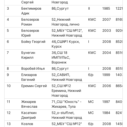
Сергей
Новгород
3
Бектимиров
86_Сургут
II
1985
12213
Адик
4
Белозеров
52_Нижний
КМС
2007
81695
Роман
Новгород, лично
5
Белозеров
52_МБУ "СШ №12",
КМС
2003
92004
Юрий
Нижний Новгород
6
Бойку Георгий
46_СШ№1 Курск,
I
2008
85207
Курск
7
Бунегин
36_СШ 18
КМС
2004
85161
Кирилл
ИМПУЛЬС,
Воронеж
8
Воробей Илья
86_Сургут
I
2008
85187
9
Елизаров
52_САВИП,
б/р
1999
14039
Евгений
Нижний Новгород
10
Еремин Сергей
52_СШ №12
КМС
2006
86548
Еремина, Нижний
Новгород
11
Жихарев
71_СШ "Юность" -
МС
1997
84006
Вячеслав
Жихарев, Тула
12
Касаткин
52_o-stuff.net,
МС
1984
82416
Дмитрий
Нижний Новгород
13
Козлов
52_МБУ "СШ №12"
б/р
2008
14500