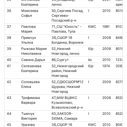
Екатерина
лично
аренд
36
Моисеева
50_Сергиев Посад,
I
2010
80161
Софья
Сергиево-
Посадский р-н
37
Павлова
71_СШ "Юность" -
КМС
1981
81030
Мария
Павлова, Тула
38
Примчук
36_СШОР 18
I
2008
84885
Ульяна
Богданка, Воронеж
39
Рыжова Мария
52_Нижний
б/р
2008
80102
Николаевна
Новгород, лично
40
Савина Дарья
86_Сургут
Iю
2010
12345
41
Селезенева
52_Нижегородский
б/р
1974
20821
Екатерина
район, Нижний
Новгород
42
Соловьева
52_СДЮСШОР№12
I
2009
82750
Елена
Щурова, Нижний
Новгород
43
Трофимова
47_МАУ ВЦФКС
I
2008
85207
Варвара
Кузьмолово,
Всеволожский р-н
44
Тымчук
63_SAKSOR-
I
2010
85205
Виктория
SIGMA, Самара
45
Уразова
36_СШОР 18
КМС
2010
80679