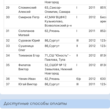
Новгород
29
Сломинский
63_Саксор-
I
2011
85107
Алексей
Олимпик, Самара
30
Смирнов Петр
47_МАУ ВЦФКС
I
2012
Бескон
Кузьмолово,
аренд
Всеволожский р-н
31
Солопанов
62_Рязань
I
2011
85244
Матвей
32
Суровов Юрий
86_Сургут
III
2012
12345
33
Сушеница
86_Сургут
II
2012
12345
Олег
34
Токмаков Егор
71_СШ "Юность" -
II
2012
81364
Павлова, Тула
35
Филатов
52_СШОР № 12
I
2012
81369
Виктор
Завылова, Нижний
Новгород
36
Ченин Иван
62_Рязань
б/р
2012
63034
37
Югай Виктор
86_Сургут
III
2011
12345
Доступные способы оплаты