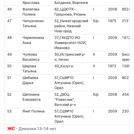
Ярослава
Богданка, Воронеж
46
Филатова
62_ЦДЮТК-
I
2008
85241
Полина
Гришнова, Рязань
47
Чепурченко
52_Нижегородский
б/р
1975
21318
Татьяна
район, Нижний
Новгород
48
Черепенина
37_ГАУДПО ИО
I
2009
14124
Анна
Университет НОИ,
Иваново
49
Чулкова
50_Истринский р-
II
2009
Бескон
Василиса
н, лично
аренд
50
Шарова
40_Калуга
II
1973
13950
Татьяна
51
Шибаева
57_СШ№10
I
2009
80278
Дарья
Алтунина (Орел),
Орел
52
Шитихина
52_ДЮЦ
б/р
2008
45441
Елизавета
"Ровесник",
Вачский р-н
53
Янит Полина
57_СШ№10
I
2009
23015
Алтунина (Орел),
Орел
ЖС
- Девочки 13-14 лет