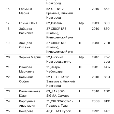
Новгород
16
Еремина
52_СШ №12
I
2010
86814
Мария
Еремина, Нижний
Новгород
17
Есина Юлия
62_Рязань
б/р
1983
63035
18
Зайцева
37_СШОР №3
I
2010
85009
Василиса
(Шалин),
Кинешемский р-н
19
Зайцева
37_СШОР №3
II
1980
70100
Оксана
(Шалин),
Кинешемский р-н
20
Зорина Мария
52_Нижний
б/р
1987
Контак
Новгород, лично
аренд
21
Иванова
21_Четра,
III
1981
14249
Марианна
Чебоксары
22
Калинина
52_СШОР № 12
I
2010
85203
Софья
Завылова, Нижний
Новгород
23
Камышникова
63_SAKSOR-
I
2010
15019
Юлия
SIGMA, Самара
24
Карпунина
71_СШ "Юность" -
I
2008
81331
Анастасия
Павлова, Тула
25
Конарева
46_СШ№1 Курск,
II
1992
14098