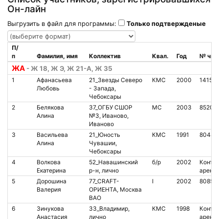
Он-лайн
Выгрузить в файл для программы:
Только подтвержденые
П/
п
Фамилия, имя
Коллектив
Квал.
Год
№ чип
ЖА
- Ж 18, Ж Э, Ж 21-А, Ж 35
1
Афанасьева
21_Звезды Северо
КМС
2000
14155
Любовь
- Запада,
Чебоксары
2
Белякова
37_ОГБУ СШОР
МС
2003
85206
Алина
№3, Иваново,
Иваново
3
Васильева
21_Юность
КМС
1991
80444
Алина
Чувашии,
Чебоксары
4
Волкова
52_Навашинский
б/р
2002
Контак
Екатерина
р-н, лично
аренд
5
Дорошина
77_CRAFT-
I
2002
80851
Валерия
ОРИЕНТА, Москва
ВАО
6
Зинукова
33_Владимир,
КМС
1998
Контак
Анастасия
лично
аренд