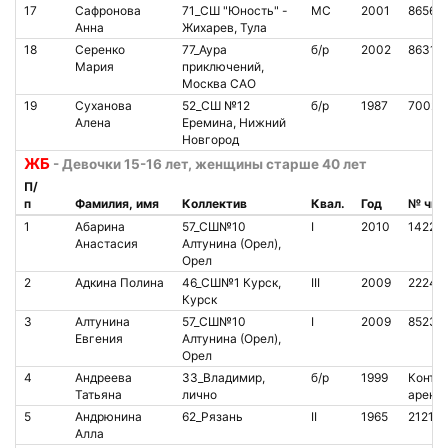
17
Сафронова
71_СШ "Юность" -
МС
2001
86560
Анна
Жихарев, Тула
18
Серенко
77_Аура
б/р
2002
86314
Мария
приключений,
Москва САО
19
Суханова
52_СШ №12
б/р
1987
70021
Алена
Еремина, Нижний
Новгород
ЖБ
- Девочки 15-16 лет, женщины старше 40 лет
П/
п
Фамилия, имя
Коллектив
Квал.
Год
№ чип
1
Абарина
57_СШ№10
I
2010
14229
Анастасия
Алтунина (Орел),
Орел
2
Адкина Полина
46_СШ№1 Курск,
III
2009
22246
Курск
3
Алтунина
57_СШ№10
I
2009
85233
Евгения
Алтунина (Орел),
Орел
4
Андреева
33_Владимир,
б/р
1999
Контак
Татьяна
лично
аренд
5
Андрюнина
62_Рязань
II
1965
21217
Алла