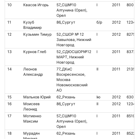
10
Квасов Игорь
57_СШ№10
I
2011
80053
Алтунина (Орел),
Орел
11
Кузуб
86_Сургут
б/р
2012
12345
Владимир
12
Кузьмин Тимур
52_СШОР № 12
I
2012
82750
Завылова, Нижний
Новгород
13
Курнов Глеб
52_СДЮСШОР№12
I
2011
83721
МАРТ, Нижний
Новгород
14
Леонов
77_ДКиС
II
2011
21350
Александр
Воскресенское,
Москва
Новомосковский
АО
15
Мальков Юрий
62_Рязань
Iю
2012
63035
16
Моисеев
86_Сургут
II
2012
12345
Леонид
17
Мотиенко
57_СШ№10
I
2011
85198
Максим
Алтунина (Орел),
Орел
18
Мурадян
62_Рязань
I
2011
85222
Михаил