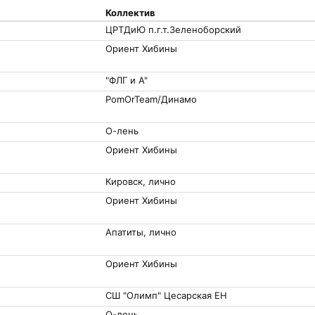
Коллектив
ЦРТДиЮ п.г.т.Зеленоборский
Ориент Хибины
"ФЛГ и А"
PomOrTeam/Динамо
О-лень
Ориент Хибины
Кировск, лично
Ориент Хибины
Апатиты, лично
Ориент Хибины
СШ "Олимп" Цесарская ЕН
О-лень