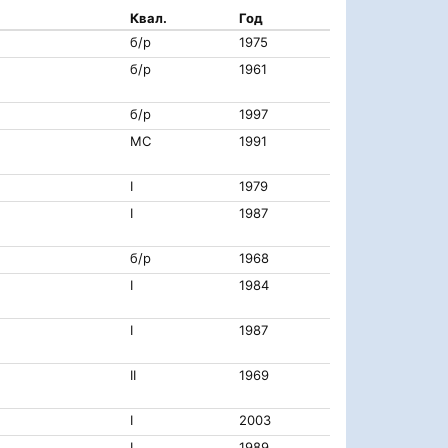
Квал.
Год
б/р
1975
б/р
1961
б/р
1997
МС
1991
I
1979
I
1987
б/р
1968
I
1984
I
1987
II
1969
I
2003
I
1989