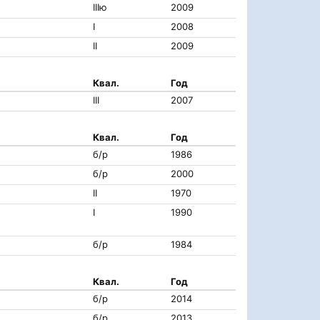
IIIю
2009
I
2008
II
2009
Квал.
Год
III
2007
Квал.
Год
б/р
1986
б/р
2000
II
1970
I
1990
б/р
1984
Квал.
Год
б/р
2014
б/р
2013