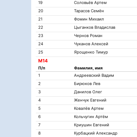
19
Соловьёв Артем
20
Тарасов Семён
21
Фомин Михаил
22
Цыганков Владислав
23
Чернов Роман
24
Чуканов Алексей
25
Ярощенко Тимур
М14
П/п
Фамилия, имя
1
Андреевский Вадим
2
Бирюков Лев
3
Данилов Олег
4
Женчук Евгений
5
Ковалёв Артем
6
Кольчугин Артём
7
Криушин Евгений
8
Курбацкий Александр