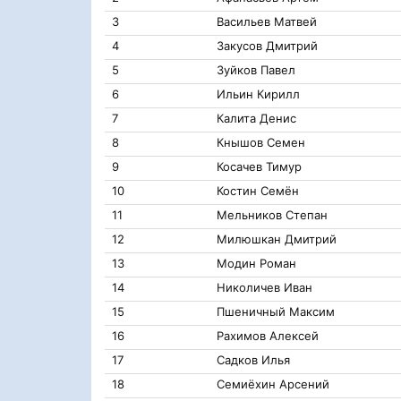
3
Васильев Матвей
4
Закусов Дмитрий
5
Зуйков Павел
6
Ильин Кирилл
7
Калита Денис
8
Кнышов Семен
9
Косачев Тимур
10
Костин Семëн
11
Мельников Степан
12
Милюшкан Дмитрий
13
Модин Роман
14
Николичев Иван
15
Пшеничный Максим
16
Рахимов Алексей
17
Садков Илья
18
Семиëхин Арсений