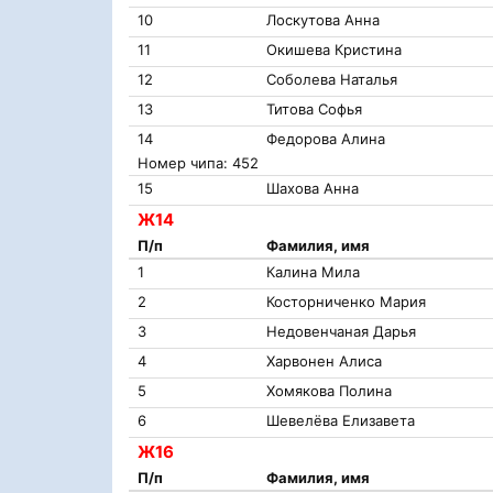
10
Лоскутова Анна
11
Окишева Кристина
12
Соболева Наталья
13
Титова Софья
14
Федорова Алина
Номер чипа: 452
15
Шахова Анна
Ж14
П/п
Фамилия, имя
1
Калина Мила
2
Косторниченко Мария
3
Недовенчаная Дарья
4
Харвонен Алиса
5
Хомякова Полина
6
Шевелёва Елизавета
Ж16
П/п
Фамилия, имя