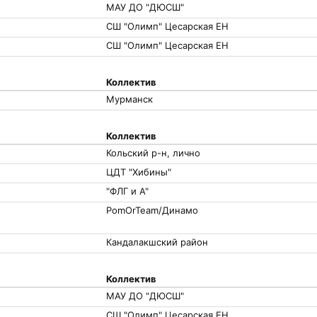
МАУ ДО "ДЮСШ"
СШ "Олимп" Цесарская ЕН
СШ "Олимп" Цесарская ЕН
Коллектив
Мурманск
Коллектив
Кольский р-н, лично
ЦДТ "Хибины"
"ФЛГ и А"
PomOrTeam/Динамо
Кандалакшский район
Коллектив
МАУ ДО "ДЮСШ"
СШ "Олимп" Цесарская ЕН