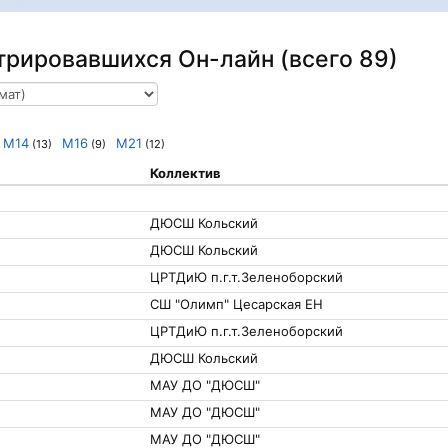
трировавшихся Он-лайн (всего 89)
М14
М16
М21
(13)
(9)
(12)
Коллектив
ДЮСШ Кольский
ДЮСШ Кольский
ЦРТДиЮ п.г.т.Зеленоборский
СШ "Олимп" Цесарская ЕН
ЦРТДиЮ п.г.т.Зеленоборский
ДЮСШ Кольский
МАУ ДО "ДЮСШ"
МАУ ДО "ДЮСШ"
МАУ ДО "ДЮСШ"