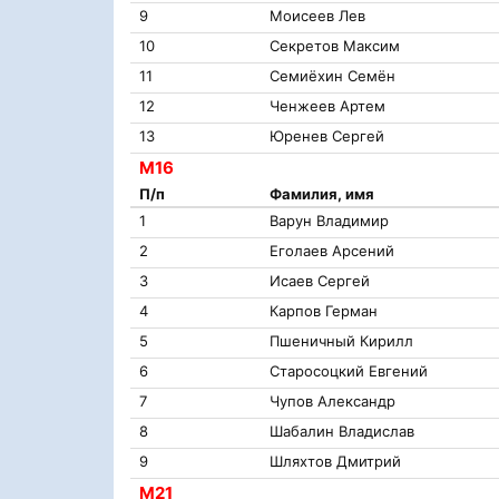
9
Моисеев Лев
10
Секретов Максим
11
Семиëхин Семëн
12
Ченжеев Артем
13
Юренев Сергей
М16
П/п
Фамилия, имя
1
Варун Владимир
2
Еголаев Арсений
3
Исаев Сергей
4
Карпов Герман
5
Пшеничный Кирилл
6
Старосоцкий Евгений
7
Чупов Александр
8
Шабалин Владислав
9
Шляхтов Дмитрий
М21