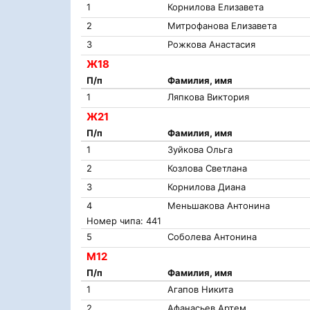
1
Корнилова Елизавета
2
Митрофанова Елизавета
3
Рожкова Анастасия
Ж18
П/п
Фамилия, имя
1
Ляпкова Виктория
Ж21
П/п
Фамилия, имя
1
Зуйкова Ольга
2
Козлова Светлана
3
Корнилова Диана
4
Меньшакова Антонина
Номер чипа: 441
5
Соболева Антонина
М12
П/п
Фамилия, имя
1
Агапов Никита
2
Афанасьев Артем