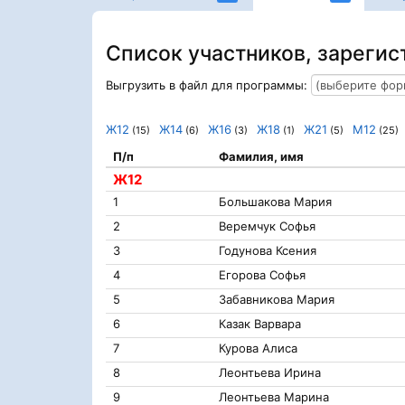
Список участников, зарегис
Выгрузить в файл для программы:
Ж12
Ж14
Ж16
Ж18
Ж21
М12
(15)
(6)
(3)
(1)
(5)
(25)
П/п
Фамилия, имя
Ж12
1
Большакова Мария
2
Веремчук Софья
3
Годунова Ксения
4
Егорова Софья
5
Забавникова Мария
6
Казак Варвара
7
Курова Алиса
8
Леонтьева Ирина
9
Леонтьева Марина