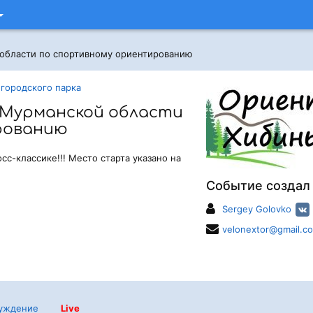
области по спортивному ориентированию
городского парка
 Мурманской области
рованию
сс-классике!!! Место старта указано на
Событие создал
Sergey Golovko
velonextor@gmail.c
уждение
Live