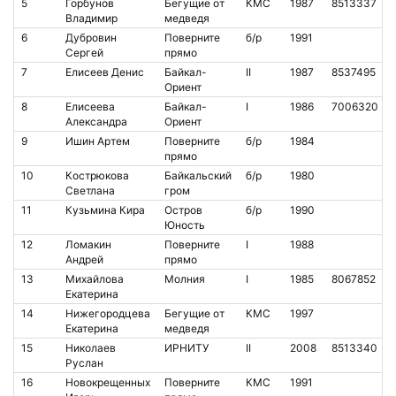
5
Горбунов
Бегущие от
КМС
1987
8513337
Владимир
медведя
6
Дубровин
Поверните
б/р
1991
Сергей
прямо
7
Елисеев Денис
Байкал-
II
1987
8537495
Ориент
8
Елисеева
Байкал-
I
1986
7006320
Александра
Ориент
9
Ишин Артем
Поверните
б/р
1984
прямо
10
Кострюкова
Байкальский
б/р
1980
Светлана
гром
11
Кузьмина Кира
Остров
б/р
1990
Юность
12
Ломакин
Поверните
I
1988
Андрей
прямо
13
Михайлова
Молния
I
1985
8067852
Екатерина
14
Нижегородцева
Бегущие от
КМС
1997
Екатерина
медведя
15
Николаев
ИРНИТУ
II
2008
8513340
Руслан
16
Новокрещенных
Поверните
КМС
1991