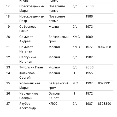
Игорь
прямо
17
Новокрещенных
Поверните
б/р
2008
Мария
прямо
18
Новокрещенных
Поверните
I
1986
Петр
прямо
19
Сафронова
Молния
б/р
1973
Елена
20
Семилет
Байкальский
КМС
1999
Андрей
гром
21
Семилет
Молния
КМС
1977
8067798
Наталья
22
Сергунина
Молния
б/р
1982
Наталья
23
Тутолмин Иван
Молния
б/р
2003
24
Филиппов
Молния
III
1955
Сергей
25
Холомянская
Байкальский
МС
1997
8627931
Мария
гром
26
Чарушников
Остров
III
1972
Валерий
Юность
27
Якубов
КЛОС
б/р
1987
8528390
Александр