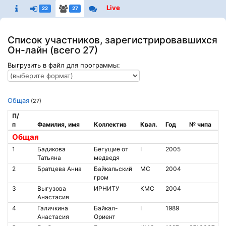
Live
22
27
Список участников, зарегистрировавшихся
Он-лайн (всего 27)
Выгрузить в файл для программы:
Общая
(27)
П/
п
Фамилия, имя
Коллектив
Квал.
Год
№ чипа
Общая
1
Бадикова
Бегущие от
I
2005
Татьяна
медведя
2
Братцева Анна
Байкальский
МС
2004
гром
3
Выгузова
ИРНИТУ
КМС
2004
Анастасия
4
Галичкина
Байкал-
I
1989
Анастасия
Ориент