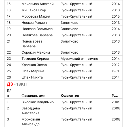
15
Максимов Алексей
Гусь-Хрустальный
2014
16
Мишанов Егор
Гусь-Хрустальный
2013
17
Морозова Мария
Гусь-Хрустальный
2015
18
Носков Радион
Золотково
2013
19
Носкова Василиса
Золотково
2014
20
Полякова Варвара
Гусь-Хрустальный
2013
21
Пономарева
Золотково
2013
Варвара
22
Сорокин Максим
Золотково
2013
23
Томилин Кирилл
Муромский р-н, лично
2014
24
Храмков Захар
Гусь-Хрустальный
2012
25
Шпак Марина
Гусь-Хрустальный
1981
26
Шпак Никита
Гусь-Хрустальный
2014
Д3
- 18КП
П/
п
Фамилия, имя
Коллектив
Год
1
Высокос Владимир
Гусь-Хрустальный
2009
2
Заводцева
Гусь-Хрустальный
2008
Анастасия
3
Морковкин
Гусь-Хрустальный
2008
Александр