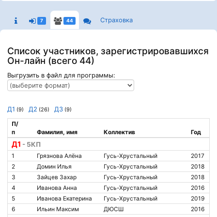
Страховка
7
44
Список участников, зарегистрировавшихся
Он-лайн (всего 44)
Выгрузить в файл для программы:
Д1
Д2
Д3
(9)
(26)
(9)
П/
п
Фамилия, имя
Коллектив
Год
Д1
- 5КП
1
Грязнова Алёна
Гусь-Хрустальный
2017
2
Домин Илья
Гусь-Хрустальный
2018
3
Зайцев Захар
Гусь-Хрустальный
2018
4
Иванова Анна
Гусь-Хрустальный
2016
5
Иванова Екатерина
Гусь-Хрустальный
2019
6
Ильин Максим
ДЮСШ
2016