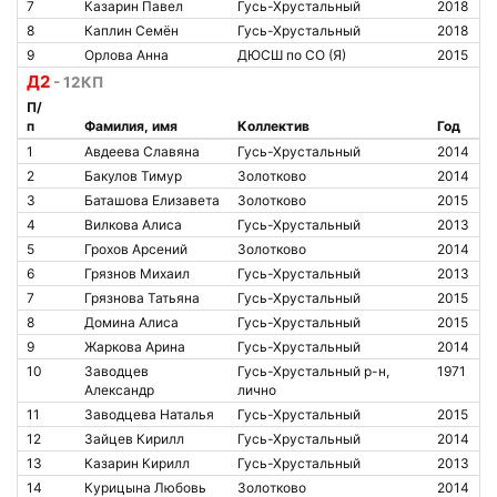
7
Казарин Павел
Гусь-Хрустальный
2018
8
Каплин Семён
Гусь-Хрустальный
2018
9
Орлова Анна
ДЮСШ по СО (Я)
2015
Д2
- 12КП
П/
п
Фамилия, имя
Коллектив
Год
1
Авдеева Славяна
Гусь-Хрустальный
2014
2
Бакулов Тимур
Золотково
2014
3
Баташова Елизавета
Золотково
2015
4
Вилкова Алиса
Гусь-Хрустальный
2013
5
Грохов Арсений
Золотково
2014
6
Грязнов Михаил
Гусь-Хрустальный
2013
7
Грязнова Татьяна
Гусь-Хрустальный
2015
8
Домина Алиса
Гусь-Хрустальный
2015
9
Жаркова Арина
Гусь-Хрустальный
2014
10
Заводцев
Гусь-Хрустальный р-н,
1971
Александр
лично
11
Заводцева Наталья
Гусь-Хрустальный
2015
12
Зайцев Кирилл
Гусь-Хрустальный
2014
13
Казарин Кирилл
Гусь-Хрустальный
2013
14
Курицына Любовь
Золотково
2014