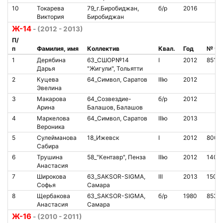
10
Токарева
79_г.Биробиджан,
б/р
2016
Виктория
Биробиджан
Ж-14
- (2012 - 2013)
П/
п
Фамилия, имя
Коллектив
Квал.
Год
№ чи
1
Дерябина
63_СШОР№14
I
2012
8513
Дарья
"Жигули", Тольятти
2
Куцева
64_Символ, Саратов
IIIю
2012
Эвелина
3
Макарова
64_Созвездие-
б/р
2012
Арина
Балашов, Балашов
4
Маркелова
64_Символ, Саратов
IIIю
2013
Вероника
5
Сулейманова
18_Ижевск
I
2012
8005
Сабира
6
Трушина
58_"Кентавр", Пенза
IIIю
2012
1405
Анастасия
7
Широкова
63_SAKSOR-SIGMA,
III
2013
1501
Софья
Самара
8
Щербакова
63_SAKSOR-SIGMA,
б/р
1980
8531
Анастасия
Самара
Ж-16
- (2010 - 2011)