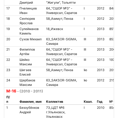
Дмитрий
"Жигули", Тольятти
17
Пчелинцев
64_"СШОР №3" -
I
2012
8488
Иван
Универсал, Саратов
18
Сентюрев
58_Азимут, Пенза
I
2012
2055
Ярослав
19
Сулейманов
18_Ижевск
I
2013
8517
Камиль
20
Сухов Михаил
63_SAKSOR-SIGMA,
III
2013
8539
Самара
21
Филиппов
64_"СШОР №3" -
III
2013
2004
Артём
Универсал, Саратов
22
Шейко
64_"СШОР №3" -
III
2013
19716
Максим
Универсал, Саратов
23
Шигаев
58_Азимут, Пенза
Iю
2013
2055
Елисей
24
Щербаков
63_SAKSOR-SIGMA,
Iю
2012
2157
Максим
Самара
М-16
- (2010 - 2011)
П/
п
Фамилия, имя
Коллектив
Квал.
Год
№ чи
1
Беззубёнков
73_ЦДТ №6
I
2010
8541
Андрей
г.Ульяновск,
Ульяновск