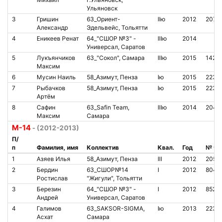
Ульяновск
3
Гришин
63_Ориент-
IIю
2012
2070
Александр
Эдельвейс, Тольятти
4
Еникеев Ренат
64_"СШОР №3" -
IIIю
2014
Универсал, Саратов
5
Лукъянчиков
63_"Сокол", Самара
IIIю
2015
1425
Максим
6
Мусин Наиль
58_Азимут, Пенза
Iю
2015
2233
7
Рыбачков
58_Азимут, Пенза
Iю
2015
2233
Артём
8
Сафин
63_Safin Team,
IIIю
2014
2040
Максим
Самара
М-14
- (2012-2013)
П/
п
Фамилия, имя
Коллектив
Квал.
Год
№ чи
1
Азяев Илья
58_Азимут, Пенза
III
2012
2055
2
Бердин
63_СШОР№14
I
2012
8044
Ростислав
"Жигули", Тольятти
3
Березин
64_"СШОР №3" -
I
2012
8524
Андрей
Универсал, Саратов
4
Галимов
63_SAKSOR-SIGMA,
Iю
2013
2232
Асхат
Самара