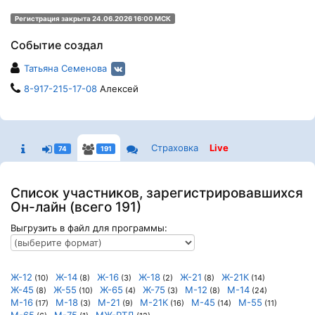
Регистрация закрыта 24.06.2026 16:00 МСК
Событие создал
Татьяна Семенова
8-917-215-17-08
Алексей
Страховка
Live
74
191
Список участников, зарегистрировавшихся
Он-лайн (всего 191)
Выгрузить в файл для программы:
Ж-12
Ж-14
Ж-16
Ж-18
Ж-21
Ж-21К
(10)
(8)
(3)
(2)
(8)
(14)
Ж-45
Ж-55
Ж-65
Ж-75
М-12
М-14
(8)
(10)
(4)
(3)
(8)
(24)
М-16
М-18
М-21
М-21К
М-45
М-55
(17)
(3)
(9)
(16)
(14)
(11)
М-65
М-75
МЖ-РТД