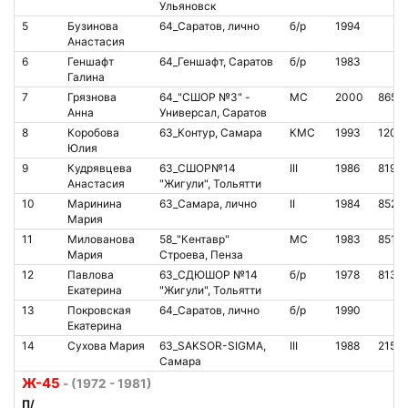
Ульяновск
5
Бузинова
64_Саратов, лично
б/р
1994
Анастасия
6
Геншафт
64_Геншафт, Саратов
б/р
1983
Галина
7
Грязнова
64_"СШОР №3" -
МС
2000
8659
Анна
Универсал, Саратов
8
Коробова
63_Контур, Самара
КМС
1993
1207
Юлия
9
Кудрявцева
63_СШОР№14
III
1986
8193
Анастасия
"Жигули", Тольятти
10
Маринина
63_Самара, лично
II
1984
8526
Мария
11
Милованова
58_"Кентавр"
МС
1983
8512
Мария
Строева, Пенза
12
Павлова
63_СДЮШОР №14
б/р
1978
8136
Екатерина
"Жигули", Тольятти
13
Покровская
64_Саратов, лично
б/р
1990
Екатерина
14
Сухова Мария
63_SAKSOR-SIGMA,
III
1988
2154
Самара
Ж-45
- (1972 - 1981)
П/