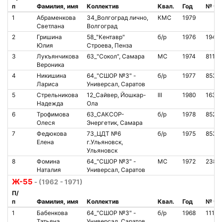
п
Фамилия, имя
Коллектив
Квал.
Год
№ чи
1
Абраменкова
34_Волгоград лично,
КМС
1979
Светлана
Волгоград
2
Гришина
58_"Кентавр"
б/р
1976
1941
Юлия
Строева, Пенза
3
Лукъянчикова
63_"Сокол", Самара
МС
1974
8117
Вероника
4
Никишина
64_"СШОР №3" -
б/р
1977
8534
Лариса
Универсал, Саратов
5
Стрельникова
12_Сайвер, Йошкар-
III
1980
1633
Надежда
Ола
6
Трофимова
63_САКСОР-
б/р
1978
8520
Олеся
Энергетик, Самара
7
Федюкова
73_ЦДТ №6
б/р
1975
8537
Елена
г.Ульяновск,
Ульяновск
8
Фомина
64_"СШОР №3" -
МС
1972
2382
Наталия
Универсал, Саратов
Ж-55
- (1962 - 1971)
П/
п
Фамилия, имя
Коллектив
Квал.
Год
№ чи
1
Бабенкова
64_"СШОР №3" -
б/р
1968
11111
Татьяна
Универсал, Саратов