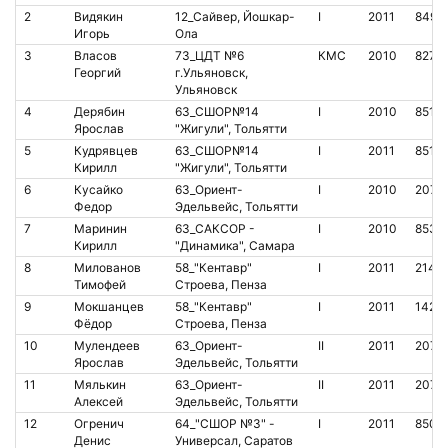
2
Видякин
12_Сайвер, Йошкар-
I
2011
8498
Игорь
Ола
3
Власов
73_ЦДТ №6
КМС
2010
8275
Георгий
г.Ульяновск,
Ульяновск
4
Дерябин
63_СШОР№14
I
2010
8510
Ярослав
"Жигули", Тольятти
5
Кудрявцев
63_СШОР№14
I
2011
8510
Кирилл
"Жигули", Тольятти
6
Кусайко
63_Ориент-
I
2010
2070
Федор
Эдельвейс, Тольятти
7
Маринин
63_САКСОР -
I
2010
8534
Кирилл
"Динамика", Самара
8
Милованов
58_"Кентавр"
I
2011
2146
Тимофей
Строева, Пенза
9
Мокшанцев
58_"Кентавр"
I
2011
1423
Фёдор
Строева, Пенза
10
Мулендеев
63_Ориент-
II
2011
2070
Ярослав
Эдельвейс, Тольятти
11
Мялькин
63_Ориент-
II
2011
2070
Алексей
Эдельвейс, Тольятти
12
Огренич
64_"СШОР №3" -
I
2011
8500
Денис
Универсал, Саратов