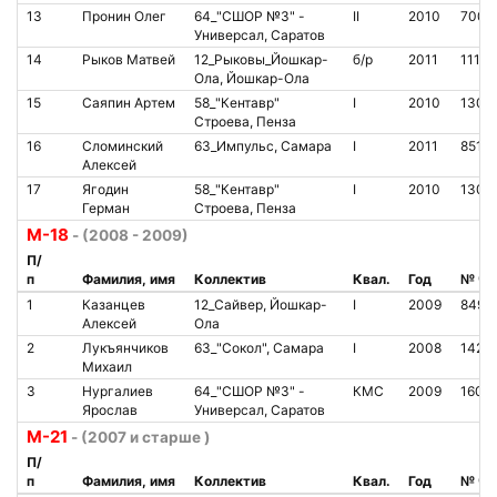
13
Пронин Олег
64_"СШОР №3" -
II
2010
7006
Универсал, Саратов
14
Рыков Матвей
12_Рыковы_Йошкар-
б/р
2011
11111
Ола, Йошкар-Ола
15
Саяпин Артем
58_"Кентавр"
I
2010
1301
Строева, Пенза
16
Сломинский
63_Импульс, Самара
I
2011
8510
Алексей
17
Ягодин
58_"Кентавр"
I
2010
1301
Герман
Строева, Пенза
М-18
- (2008 - 2009)
П/
п
Фамилия, имя
Коллектив
Квал.
Год
№ чи
1
Казанцев
12_Сайвер, Йошкар-
I
2009
8491
Алексей
Ола
2
Лукъянчиков
63_"Сокол", Самара
I
2008
1425
Михаил
3
Нургалиев
64_"СШОР №3" -
КМС
2009
1602
Ярослав
Универсал, Саратов
М-21
- (2007 и старше )
П/
п
Фамилия, имя
Коллектив
Квал.
Год
№ чи