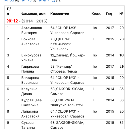
(6)
(1)
(12)
П/
п
Фамилия, имя
Коллектив
Квал.
Год
№ чи
Ж-12
- (2014 - 2015)
1
Артамонова
64_"СШОР №3" -
IIIю
2017
2024
Виктория
Универсал, Саратов
2
Бочкова
73_ЦДТ №6
III
2015
2301
Анастасия
г.Ульяновск,
Ульяновск
3
Винокурова
12_Сайвер, Йошкар-
IIIю
2014
1602
Ульяна
Ола
4
Гаврикова
58_"Кентавр"
IIIю
2017
2169
Полина
Строева, Пенза
5
Елизарова
64_"СШОР №3" -
IIIю
2015
2004
Василиса
Универсал, Саратов
6
Калугина
63_SAKSOR-SIGMA,
III
2014
8539
Диана
Самара
7
Кудрявцева
63_СШОР№14
III
2014
8513
Екатерина
"Жигули", Тольятти
8
Лапасова
64_"СШОР №3" -
IIIю
2015
2024
Анастасия
Универсал, Саратов
9
Сухова
63_SAKSOR-SIGMA,
II
2015
8512
Татьяна
Самара