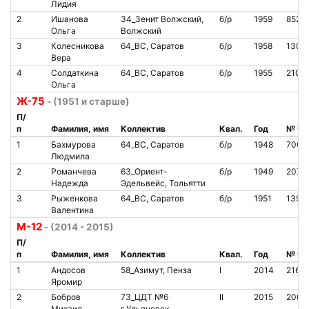
Лидия
2
Ишанова
34_Зенит Волжский,
б/р
1959
8527
Ольга
Волжский
3
Колесникова
64_ВС, Саратов
б/р
1958
1302
Вера
4
Солдаткина
64_ВС, Саратов
б/р
1955
2102
Ольга
Ж-75
- (1951 и старше)
П/
п
Фамилия, имя
Коллектив
Квал.
Год
№ чи
1
Бахмурова
64_ВС, Саратов
б/р
1948
7005
Людмила
2
Романчева
63_Ориент-
б/р
1949
2070
Надежда
Эдельвейс, Тольятти
3
Рыженкова
64_ВС, Саратов
б/р
1951
1396
Валентина
М-12
- (2014 - 2015)
П/
п
Фамилия, имя
Коллектив
Квал.
Год
№ чи
1
Андосов
58_Азимут, Пенза
I
2014
2161
Яромир
2
Бобров
73_ЦДТ №6
II
2015
2069
Михаил
г.Ульяновск,