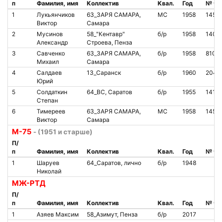
п
Фамилия, имя
Коллектив
Квал.
Год
№ чи
1
Лукьянчиков
63_ЗАРЯ САМАРА,
МС
1958
1451
Виктор
Самара
2
Мусинов
58_"Кентавр"
б/р
1958
1404
Александр
Строева, Пенза
3
Савченко
63_ЗАРЯ САМАРА,
б/р
1958
8102
Михаил
Самара
4
Салдаев
13_Саранск
б/р
1960
2040
Юрий
5
Солдаткин
64_ВС, Саратов
б/р
1955
1412
Степан
6
Тимереев
63_ЗАРЯ САМАРА,
МС
1958
1451
Виктор
Самара
М-75
- (1951 и старше)
П/
п
Фамилия, имя
Коллектив
Квал.
Год
№ чи
1
Шаруев
64_Саратов, лично
б/р
1948
Николай
МЖ-РТД
П/
п
Фамилия, имя
Коллектив
Квал.
Год
№ чи
1
Азяев Максим
58_Азимут, Пенза
б/р
2017