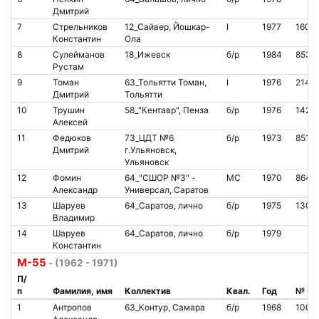
Дмитрий
7
Стрельников
12_Сайвер, Йошкар-
I
1977
1602
Константин
Ола
8
Сулейманов
18_Ижевск
б/р
1984
8538
Рустам
9
Томан
63_Тольятти Томан,
I
1976
2147
Дмитрий
Тольятти
10
Трушин
58_"Кентавр", Пенза
б/р
1976
1421
Алексей
11
Федюков
73_ЦДТ №6
б/р
1973
8519
Дмитрий
г.Ульяновск,
Ульяновск
12
Фомин
64_"СШОР №3" -
МС
1970
8646
Александр
Универсал, Саратов
13
Шаруев
64_Саратов, лично
б/р
1975
1301
Владимир
14
Шаруев
64_Саратов, лично
б/р
1979
Константин
М-55
- (1962 - 1971)
П/
п
Фамилия, имя
Коллектив
Квал.
Год
№ чи
1
Антропов
63_Контур, Самара
б/р
1968
1009