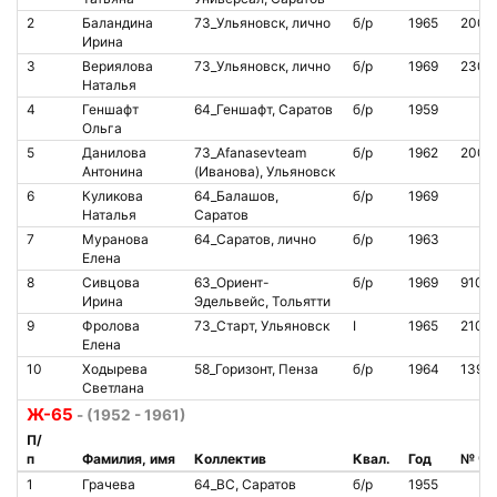
2
Баландина
73_Ульяновск, лично
б/р
1965
2005
Ирина
3
Вериялова
73_Ульяновск, лично
б/р
1969
2301
Наталья
4
Геншафт
64_Геншафт, Саратов
б/р
1959
Ольга
5
Данилова
73_Afanasevteam
б/р
1962
2005
Антонина
(Иванова), Ульяновск
6
Куликова
64_Балашов,
б/р
1969
Наталья
Саратов
7
Муранова
64_Саратов, лично
б/р
1963
Елена
8
Сивцова
63_Ориент-
б/р
1969
9102
Ирина
Эдельвейс, Тольятти
9
Фролова
73_Старт, Ульяновск
I
1965
2103
Елена
10
Ходырева
58_Горизонт, Пенза
б/р
1964
1391
Светлана
Ж-65
- (1952 - 1961)
П/
п
Фамилия, имя
Коллектив
Квал.
Год
№ чи
1
Грачева
64_ВС, Саратов
б/р
1955