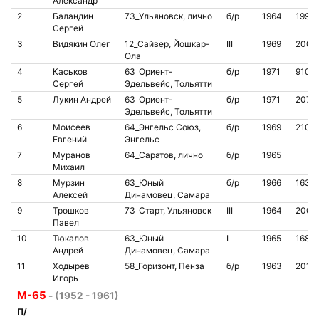
Александр
2
Баландин
73_Ульяновск, лично
б/р
1964
1994
Сергей
3
Видякин Олег
12_Сайвер, Йошкар-
III
1969
2005
Ола
4
Каськов
63_Ориент-
б/р
1971
9102
Сергей
Эдельвейс, Тольятти
5
Лукин Андрей
63_Ориент-
б/р
1971
2070
Эдельвейс, Тольятти
6
Моисеев
64_Энгельс Союз,
б/р
1969
2101
Евгений
Энгельс
7
Муранов
64_Саратов, лично
б/р
1965
Михаил
8
Мурзин
63_Юный
б/р
1966
1633
Алексей
Динамовец, Самара
9
Трошков
73_Старт, Ульяновск
III
1964
2005
Павел
10
Тюкалов
63_Юный
I
1965
1686
Андрей
Динамовец, Самара
11
Ходырев
58_Горизонт, Пенза
б/р
1963
2018
Игорь
М-65
- (1952 - 1961)
П/