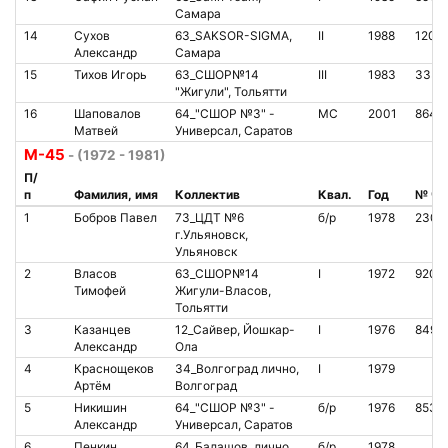
Самара
14
Сухов
63_SAKSOR-SIGMA,
II
1988
1201
Александр
Самара
15
Тихов Игорь
63_СШОР№14
III
1983
3331
"Жигули", Тольятти
16
Шаповалов
64_"СШОР №3" -
МС
2001
8646
Матвей
Универсал, Саратов
М-45
- (1972 - 1981)
П/
п
Фамилия, имя
Коллектив
Квал.
Год
№ чи
1
Бобров Павел
73_ЦДТ №6
б/р
1978
2301
г.Ульяновск,
Ульяновск
2
Власов
63_СШОР№14
I
1972
9200
Тимофей
Жигули-Власов,
Тольятти
3
Казанцев
12_Сайвер, Йошкар-
I
1976
8497
Александр
Ола
4
Краснощеков
34_Волгоград лично,
I
1979
Артём
Волгоград
5
Никишин
64_"СШОР №3" -
б/р
1976
8534
Александр
Универсал, Саратов
6
Пенкин
64_Балашов, лично
б/р
1978