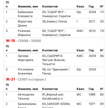
П/
п
Фамилия, имя
Коллектив
Квал.
Год
№ чи
1
Бабенкова
64_"СШОР №3" -
б/р
2008
11111
Елизавета
Универсал, Саратов
2
Муругова
58_Азимут, Пенза
I
2011
2055
Диана
3
Рожкова
64_"СШОР №3" -
КМС
2010
1393
Марьяна
Универсал, Саратов
Ж-18
- (2008 - 2009)
П/
п
Фамилия, имя
Коллектив
Квал.
Год
№ чи
1
Орлова
63_СШОР№14
КМС
2009
8540
Маргарита
Жигули-Власов,
Тольятти
2
Рогожкина
58_т/к "Эдельвейс",
б/р
2009
Анжелика
Пенза
Ж-21
- (2007 и старше )
П/
п
Фамилия, имя
Коллектив
Квал.
Год
№ чи
1
Автющенко
61_Верный шаг,
МС
1986
8044
Татьяна
Аксайский р-н
2
Балахонкина
63_SAKSOR-SIGMA,
МС
1977
8197
Елена
Самара