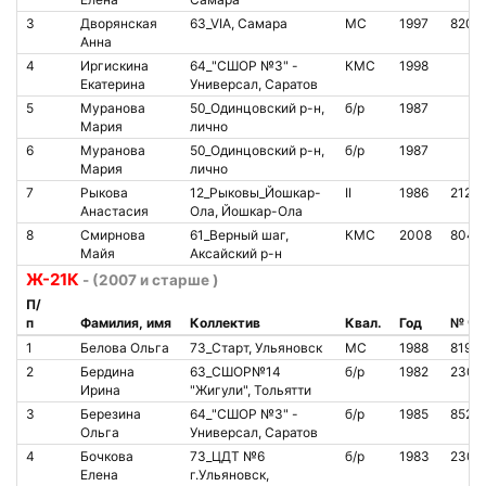
3
Дворянская
63_VIA, Самара
МС
1997
8201
Анна
4
Иргискина
64_"СШОР №3" -
КМС
1998
Екатерина
Универсал, Саратов
5
Муранова
50_Одинцовский р-н,
б/р
1987
Мария
лично
6
Муранова
50_Одинцовский р-н,
б/р
1987
Мария
лично
7
Рыкова
12_Рыковы_Йошкар-
II
1986
2129
Анастасия
Ола, Йошкар-Ола
8
Смирнова
61_Верный шаг,
КМС
2008
8044
Майя
Аксайский р-н
Ж-21К
- (2007 и старше )
П/
п
Фамилия, имя
Коллектив
Квал.
Год
№ чи
1
Белова Ольга
73_Старт, Ульяновск
МС
1988
8193
2
Бердина
63_СШОР№14
б/р
1982
2303
Ирина
"Жигули", Тольятти
3
Березина
64_"СШОР №3" -
б/р
1985
8527
Ольга
Универсал, Саратов
4
Бочкова
73_ЦДТ №6
б/р
1983
2301
Елена
г.Ульяновск,