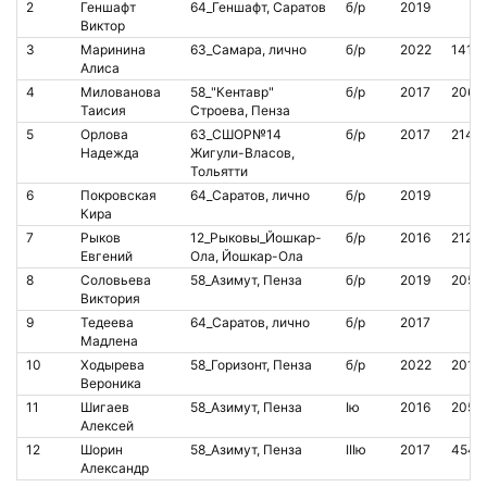
2
Геншафт
64_Геншафт, Саратов
б/р
2019
Виктор
3
Маринина
63_Самара, лично
б/р
2022
1413
Алиса
4
Милованова
58_"Кентавр"
б/р
2017
2069
Таисия
Строева, Пенза
5
Орлова
63_СШОР№14
б/р
2017
2147
Надежда
Жигули-Власов,
Тольятти
6
Покровская
64_Саратов, лично
б/р
2019
Кира
7
Рыков
12_Рыковы_Йошкар-
б/р
2016
2129
Евгений
Ола, Йошкар-Ола
8
Соловьева
58_Азимут, Пенза
б/р
2019
2055
Виктория
9
Тедеева
64_Саратов, лично
б/р
2017
Мадлена
10
Ходырева
58_Горизонт, Пенза
б/р
2022
2018
Вероника
11
Шигаев
58_Азимут, Пенза
Iю
2016
2055
Алексей
12
Шорин
58_Азимут, Пенза
IIIю
2017
4545
Александр