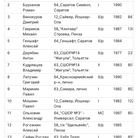
2
Бурханов
64_Саратов Символ,
I
1990
Роман
Саратов
3
Винокуров
12_Сайвер, Йошкар-
б/р
1982
8479
Дмитрий
Ола
4
Гавриков
58_"Кентавр"
б/р
1987
1301
Михаил
Строева, Пенза
5
Геншафт
64_Геншафт, Саратов
б/р
1984
Алексей
6
Дерябин
63_СШОР№14
б/р
1977
2371
Антон
"Жигули", Тольятти
7
Кудрявцев
63_СШОР№14
II
1983
8014
Владимир
"Жигули", Тольятти
8
Латухин
64_Красноармейский
б/р
1990
Григорий
р-н, лично
9
Маринин
63_Самара, лично
I
1982
8533
Павел
10
Мошкин
12_Сайвер, Йошкар-
I
1982
1223
Павел
Ола
11
Ольховик
64_"СШОР №3" -
МС
1997
8041
Александр
Универсал, Саратов
12
Рогожкин
58_т/к "Эдельвейс",
б/р
1985
Алексей
Пенза
13
Сафин Руслан
63_Safin Team,
I
1985
8518