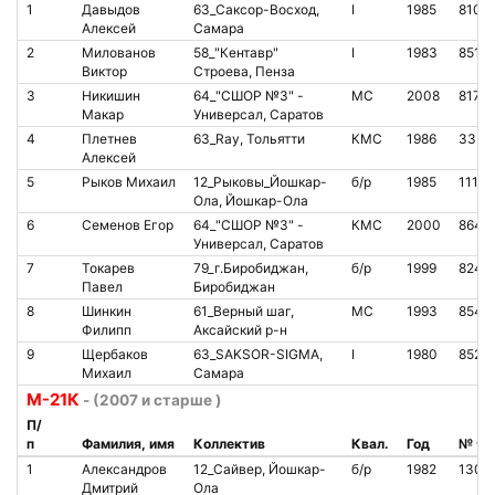
1
Давыдов
63_Саксор-Восход,
I
1985
8102
Алексей
Самара
2
Милованов
58_"Кентавр"
I
1983
8512
Виктор
Строева, Пенза
3
Никишин
64_"СШОР №3" -
МС
2008
8171
Макар
Универсал, Саратов
4
Плетнев
63_Ray, Тольятти
КМС
1986
3331
Алексей
5
Рыков Михаил
12_Рыковы_Йошкар-
б/р
1985
11111
Ола, Йошкар-Ола
6
Семенов Егор
64_"СШОР №3" -
КМС
2000
8647
Универсал, Саратов
7
Токарев
79_г.Биробиджан,
б/р
1999
8241
Павел
Биробиджан
8
Шинкин
61_Верный шаг,
МС
1993
8543
Филипп
Аксайский р-н
9
Щербаков
63_SAKSOR-SIGMA,
I
1980
8520
Михаил
Самара
М-21К
- (2007 и старше )
П/
п
Фамилия, имя
Коллектив
Квал.
Год
№ чи
1
Александров
12_Сайвер, Йошкар-
б/р
1982
1300
Дмитрий
Ола