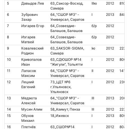
5
Давыдов Лев
63_Саксор-Восход,
IIIю
2012
8102
Самара
6
Зубрович
64_"СШОР №3" -
I
2013
8488
Захар
Универсал, Саратов
7
Изгарев Егор
64_Созвездие-
б/р
2012
Балашов, Балашов
8
Изгарев
64_Созвездие-
б/р
2012
Матвей
Балашов, Балашов
9
Ковалевский
63_SAKSOR-SIGMA,
Iю
2012
2230
Родион
Самара
10
Кривопалов
63_СДЮШОР №14
I
2012
8000
Иван
"Жигули", Тольятти
11
Лапасов
64_"СШОР №3" -
II
2012
1414
Максим
Универсал, Саратов
12
Лецкий
73_ЦДТ №6
I
2012
2301
Евгений
г.Ульяновск,
Ульяновск
13
Медзюта
64_"СШОР №3" -
III
2013
2004
Алексей
Универсал, Саратов
14
Мусин Алим
58_Азимут, Пенза
III
2012
2233
15
Обухов
18_Ижевск
I
2013
8009
Михаил
16
Плетнёв
63_СШОР№14
I
2012
8044