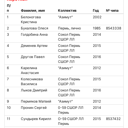
П/
п
Фамилия, имя
Коллектив
Год
№ чипа
1
Белоногова
"Азимут"
2002
Кристина
2
Букалова Олеся
Пермь, лично
1985
8543338
3
Голдобина Анна
Сокол Пермь
2014
СШОР ЛЛ
4
Деменев Артем
Сокол Пермь
2015
СШОР ЛЛ
5
Другов Павел
Сокол Пермь
2016
СШОР ЛЛ
6
Карелина
"Азимут"
2012
Анастасия
7
Колесникова
Сокол Пермь
2015
Василиса
СШОР ЛЛ
8
Лыков Дмитрий
Сокол Пермь
2016
СШОР ЛЛ
9
Пермяков Матвей
"Азимут"
2012
10
Пронин Сергей
0-59 СШОР ЛЛ
2014
Пермь
11
Сундырев Кирилл
O-59 СШОР ЛЛ
2015
8537432
Пермь