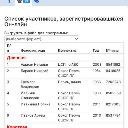
69
Список участников, зарегистрировавшихся
Он-лайн
Выгрузить в файл для программы:
П/
п
Фамилия, имя
Коллектив
Год
№ чипа
Длинная
1
Адриан Наталья
ЦСП по АВС
2008
8541892
2
Бараев Николай
Сокол Пермь
1964
8418086
СШОР ЛЛ
3
Еремеев
Пермь, лично
1983
7208243
Владислав
4
Иванкин
Сокол Пермь
1980
8502359
Станислав
СШОР ЛЛ
5
Иванкина Полина
Сокол Пермь
2011
8217005
СШОР ЛЛ
6
Иванов Артем
Сокол Пермь
2010
8537784
СШОР ЛЛ
Короткая