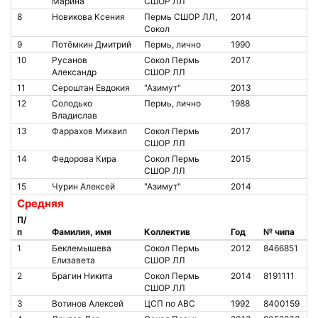
Марина
СШОР ЛЛ
8
Новикова Ксения
Пермь СШОР ЛЛ,
2014
Сокол
9
Потёмкин Дмитрий
Пермь, лично
1990
10
Русанов
Сокол Пермь
2017
Александр
СШОР ЛЛ
11
Сероштан Евдокия
"Азимут"
2013
12
Солодько
Пермь, лично
1988
Владислав
13
Фаррахов Михаил
Сокол Пермь
2017
СШОР ЛЛ
14
Федорова Кира
Сокол Пермь
2015
СШОР ЛЛ
15
Чурин Алексей
"Азимут"
2014
Средняя
П/
п
Фамилия, имя
Коллектив
Год
№ чипа
1
Беклемышева
Сокол Пермь
2012
8466851
Елизавета
СШОР ЛЛ
2
Брагин Никита
Сокол Пермь
2014
8191111
СШОР ЛЛ
3
Вотинов Алексей
ЦСП по АВС
1992
8400159