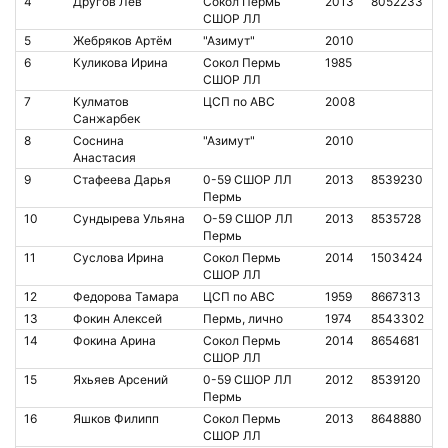
4
Другов Лев
Сокол Пермь
2013
8052233
СШОР ЛЛ
5
Жебряков Артём
"Азимут"
2010
6
Куликова Ирина
Сокол Пермь
1985
СШОР ЛЛ
7
Кулматов
ЦСП по АВС
2008
Санжарбек
8
Соснина
"Азимут"
2010
Анастасия
9
Стафеева Дарья
0-59 СШОР ЛЛ
2013
8539230
Пермь
10
Сундырева Ульяна
O-59 СШОР ЛЛ
2013
8535728
Пермь
11
Суслова Ирина
Сокол Пермь
2014
1503424
СШОР ЛЛ
12
Федорова Тамара
ЦСП по АВС
1959
8667313
13
Фокин Алексей
Пермь, лично
1974
8543302
14
Фокина Арина
Сокол Пермь
2014
8654681
СШОР ЛЛ
15
Яхьяев Арсений
0-59 СШОР ЛЛ
2012
8539120
Пермь
16
Яшков Филипп
Сокол Пермь
2013
8648880
СШОР ЛЛ