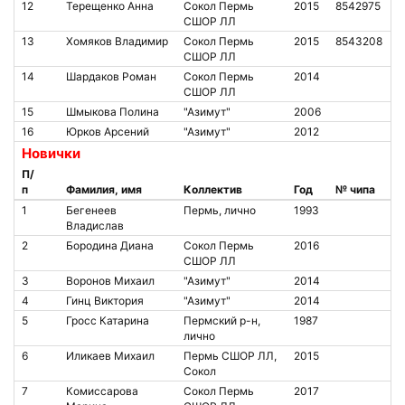
12
Терещенко Анна
Сокол Пермь
2015
8542975
СШОР ЛЛ
13
Хомяков Владимир
Сокол Пермь
2015
8543208
СШОР ЛЛ
14
Шардаков Роман
Сокол Пермь
2014
СШОР ЛЛ
15
Шмыкова Полина
"Азимут"
2006
16
Юрков Арсений
"Азимут"
2012
Новички
П/
п
Фамилия, имя
Коллектив
Год
№ чипа
1
Бегенеев
Пермь, лично
1993
Владислав
2
Бородина Диана
Сокол Пермь
2016
СШОР ЛЛ
3
Воронов Михаил
"Азимут"
2014
4
Гинц Виктория
"Азимут"
2014
5
Гросс Катарина
Пермский р-н,
1987
лично
6
Иликаев Михаил
Пермь СШОР ЛЛ,
2015
Сокол
7
Комиссарова
Сокол Пермь
2017