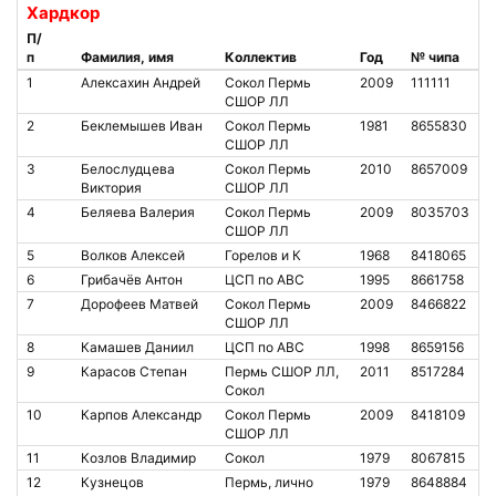
Хардкор
П/
п
Фамилия, имя
Коллектив
Год
№ чипа
1
Алексахин Андрей
Сокол Пермь
2009
111111
СШОР ЛЛ
2
Беклемышев Иван
Сокол Пермь
1981
8655830
СШОР ЛЛ
3
Белослудцева
Сокол Пермь
2010
8657009
Виктория
СШОР ЛЛ
4
Беляева Валерия
Сокол Пермь
2009
8035703
СШОР ЛЛ
5
Волков Алексей
Горелов и К
1968
8418065
6
Грибачёв Антон
ЦСП по АВС
1995
8661758
7
Дорофеев Матвей
Сокол Пермь
2009
8466822
СШОР ЛЛ
8
Камашев Даниил
ЦСП по АВС
1998
8659156
9
Карасов Степан
Пермь СШОР ЛЛ,
2011
8517284
Сокол
10
Карпов Александр
Сокол Пермь
2009
8418109
СШОР ЛЛ
11
Козлов Владимир
Сокол
1979
8067815
12
Кузнецов
Пермь, лично
1979
8648884