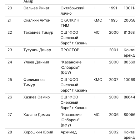
Амир
20
Салыев Ринат
Октябрьский,
I
1991
1301147
лично
21
Скалкин Антон
СКАЛКИН
КМС
1995
2005899
ТИМ
22
Тахавиев Тимур
СШ "ФСО
МС
2000
8136805
Снежный
барс" г.Казань
23
Тутунин Динар
ПРОСТОР
I
2001
Контакт.
аренда
24
Улеев Даниил
"Казанские
I
2000
8056007
Юлбарсы"
(КФУ)
25
Филимонов
СШ "ФСО
КМС
2007
1006887
Тимур
Снежный
барс" г.Казань
26
Хазиев Самир
СШ "ФСО
I
2008
866443
Снежный
барс" г.Казань
27
Халане Демис
"Казанские
МС
2006
8005669
Юлбарсы"
(КФУ)
28
Хорошкин Юрий
Архимед
I
2002
Контакт.
аренда