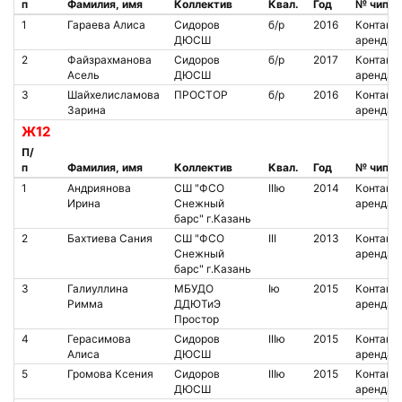
п
Фамилия, имя
Коллектив
Квал.
Год
№ чипа
1
Гараева Алиса
Сидоров
б/р
2016
Контакт.
ДЮСШ
аренда
2
Файзрахманова
Сидоров
б/р
2017
Контакт.
Асель
ДЮСШ
аренда
3
Шайхелисламова
ПРОСТОР
б/р
2016
Контакт.
Зарина
аренда
Ж12
П/
п
Фамилия, имя
Коллектив
Квал.
Год
№ чипа
1
Андриянова
СШ "ФСО
IIIю
2014
Контакт.
Ирина
Снежный
аренда
барс" г.Казань
2
Бахтиева Сания
СШ "ФСО
III
2013
Контакт.
Снежный
аренда
барс" г.Казань
3
Галиуллина
МБУДО
Iю
2015
Контакт.
Римма
ДДЮТиЭ
аренда
Простор
4
Герасимова
Сидоров
IIIю
2015
Контакт.
Алиса
ДЮСШ
аренда
5
Громова Ксения
Сидоров
IIIю
2015
Контакт.
ДЮСШ
аренда