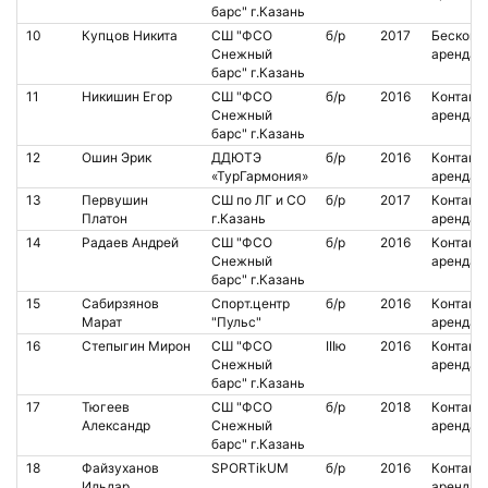
барс" г.Казань
10
Купцов Никита
СШ "ФСО
б/р
2017
Бесконт.
Снежный
аренда
барс" г.Казань
11
Никишин Егор
СШ "ФСО
б/р
2016
Контакт.
Снежный
аренда
барс" г.Казань
12
Ошин Эрик
ДДЮТЭ
б/р
2016
Контакт.
«ТурГармония»
аренда
13
Первушин
СШ по ЛГ и СО
б/р
2017
Контакт.
Платон
г.Казань
аренда
14
Радаев Андрей
СШ "ФСО
б/р
2016
Контакт.
Снежный
аренда
барс" г.Казань
15
Сабирзянов
Cпорт.центр
б/р
2016
Контакт.
Марат
"Пульс"
аренда
16
Степыгин Мирон
СШ "ФСО
IIIю
2016
Контакт.
Снежный
аренда
барс" г.Казань
17
Тюгеев
СШ "ФСО
б/р
2018
Контакт.
Александр
Снежный
аренда
барс" г.Казань
18
Файзуханов
SPORTikUM
б/р
2016
Контакт.
Ильдар
аренда