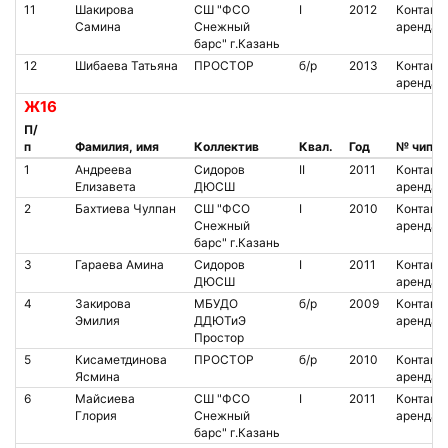
11
Шакирова
СШ "ФСО
I
2012
Контакт.
Самина
Снежный
аренда
барс" г.Казань
12
Шибаева Татьяна
ПРОСТОР
б/р
2013
Контакт.
аренда
Ж16
П/
п
Фамилия, имя
Коллектив
Квал.
Год
№ чипа
1
Андреева
Сидоров
II
2011
Контакт.
Елизавета
ДЮСШ
аренда
2
Бахтиева Чулпан
СШ "ФСО
I
2010
Контакт.
Снежный
аренда
барс" г.Казань
3
Гараева Амина
Сидоров
I
2011
Контакт.
ДЮСШ
аренда
4
Закирова
МБУДО
б/р
2009
Контакт.
Эмилия
ДДЮТиЭ
аренда
Простор
5
Кисаметдинова
ПРОСТОР
б/р
2010
Контакт.
Ясмина
аренда
6
Майсиева
СШ "ФСО
I
2011
Контакт.
Глория
Снежный
аренда
барс" г.Казань