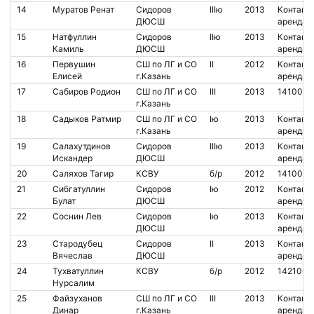
14
Муратов Ренат
Сидоров
IIIю
2013
Контакт.
ДЮСШ
аренда
15
Натфуллин
Сидоров
IIю
2013
Контакт.
Камиль
ДЮСШ
аренда
16
Первушин
СШ по ЛГ и СО
II
2012
Контакт.
Елисей
г.Казань
аренда
17
Сабиров Родион
СШ по ЛГ и СО
III
2013
1410085
г.Казань
18
Садыков Ратмир
СШ по ЛГ и СО
Iю
2013
Контакт.
г.Казань
аренда
19
Салахутдинов
Сидоров
IIIю
2013
Контакт.
Искандер
ДЮСШ
аренда
20
Саляхов Тагир
КСВУ
б/р
2012
1410083
21
Сибгатуллин
Сидоров
Iю
2012
Контакт.
Булат
ДЮСШ
аренда
22
Соснин Лев
Сидоров
Iю
2013
Контакт.
ДЮСШ
аренда
23
Стародубец
Сидоров
II
2013
Контакт.
Вячеслав
ДЮСШ
аренда
24
Тухватуллин
КСВУ
б/р
2012
1421063
Нурсалим
25
Файзуханов
СШ по ЛГ и СО
III
2013
Контакт.
Динар
г.Казань
аренда