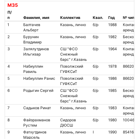
М35
П/
п
Фамилия, имя
Коллектив
Квал.
Год
№ чипа
1
Балтачев
Казань, лично
б/р
1988
Контакт.
Альберт
аренда
2
Бурунин
Казань, лично
б/р
1982
Бесконт.
Владимир
аренда
3
Залялутдинов
СШ "ФСО
б/р
1964
Контакт.
Ильгизар
Снежный
аренда
барс" г.Казань
4
Набиуллин
Поволжский
б/р
1978
8662044
Равиль
ГУФКСиТ
5
Набиуллин Ранис
Поволжский
б/р
1986
8662045
ГУФКСиТ
6
Родыгин Сергей
СШ "ФСО
б/р
1985
Бесконт.
Снежный
аренда
барс" г.Казань
7
Садыков Ринат
Казань, лично
б/р
1983
Контакт.
аренда
8
Файзрахманов
Сидоров
б/р
1980
100464
Рустем
ДЮСШ
9
Фатхутдинов
Казань, лично
I
1990
8541689
Марсель