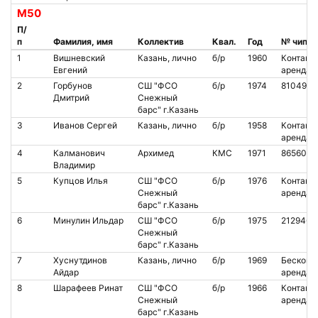
М50
П/
п
Фамилия, имя
Коллектив
Квал.
Год
№ чипа
1
Вишневский
Казань, лично
б/р
1960
Контакт.
Евгений
аренда
2
Горбунов
СШ "ФСО
б/р
1974
810490
Дмитрий
Снежный
барс" г.Казань
3
Иванов Сергей
Казань, лично
б/р
1958
Контакт.
аренда
4
Калманович
Архимед
КМС
1971
8656071
Владимир
5
Купцов Илья
СШ "ФСО
б/р
1976
Контакт.
Снежный
аренда
барс" г.Казань
6
Минулин Ильдар
СШ "ФСО
б/р
1975
2129460
Снежный
барс" г.Казань
7
Хуснутдинов
Казань, лично
б/р
1969
Бесконт.
Айдар
аренда
8
Шарафеев Ринат
СШ "ФСО
б/р
1966
Контакт.
Снежный
аренда
барс" г.Казань