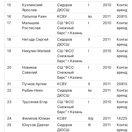
15
Кухлинский
Сидоров
I
2010
Контакт.
Ярослав
ДЮСШ
аренда
16
Латыпов Раян
КСВУ
Iю
2011
2081523
17
Малышев
СШ "ФСО
I
2010
Контакт.
Ростислав
Снежный
аренда
барс" г.Казань
18
Негода Сергей
Сидоров
II
2011
Контакт.
ДЮСШ
аренда
19
Никулин Матвей
СШ "ФСО
I
2010
Контакт.
Снежный
аренда
барс" г.Казань
20
Новиков
СШ "ФСО
I
2010
Контакт.
Савелий
Снежный
аренда
барс" г.Казань
21
Пучков Артем
КСВУ
II
2011
2081508
22
Рыбин Нияз
Сидоров
Iю
2011
Контакт.
ДЮСШ
аренда
23
Трусенев Егор
СШ "ФСО
I
2010
Контакт.
Снежный
аренда
барс" г.Казань
24
Филипов Юлиан
КСВУ
б/р
2011
1422524
25
Юнусов Давлат
Сидоров
III
2011
Контакт.
ДЮСШ
аренда