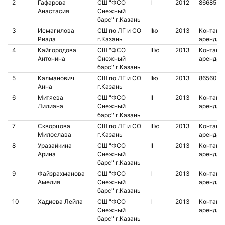
2
Гафарова
СШ "ФСО
I
2012
8668552
Анастасия
Снежный
барс" г.Казань
3
Исмагилова
СШ по ЛГ и СО
IIю
2013
Контакт.
Риада
г.Казань
аренда
4
Кайгородова
СШ "ФСО
IIIю
2013
Контакт.
Антонина
Снежный
аренда
барс" г.Казань
5
Калманович
СШ по ЛГ и СО
IIю
2013
8656072
Анна
г.Казань
6
Митяева
СШ "ФСО
II
2013
Контакт.
Лилиана
Снежный
аренда
барс" г.Казань
7
Скворцова
СШ по ЛГ и СО
IIIю
2013
Контакт.
Милослава
г.Казань
аренда
8
Уразайкина
СШ "ФСО
II
2013
Контакт.
Арина
Снежный
аренда
барс" г.Казань
9
Файзрахманова
СШ "ФСО
I
2013
Контакт.
Амелия
Снежный
аренда
барс" г.Казань
10
Хадиева Лейла
СШ "ФСО
I
2013
Контакт.
Снежный
аренда
барс" г.Казань