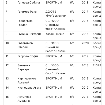
6
Галеева Сабина
SPORTikUM
б/р
2018
Контакт.
аренда
7
Галимов Раяз
ДДЮТЭ
б/р
2017
Контакт.
«ТурГармония»
аренда
8
Герасимов
СШ "ФСО
б/р
2016
Контакт.
Гордей
Снежный
аренда
барс" г.Казань
9
Гыбина Виктория
Казань лично
б/р
2016
Контакт.
аренда
10
Евлампиев
СШ "ФСО
б/р
2020
Бесконт.
Степан
Снежный
аренда
барс" г.Казань
11
Егорова София
SPORTikUM
б/р
2019
Контакт.
аренда
12
Земцова
СШ "ФСО
б/р
2018
2132865
Варвара
Снежный
барс" г.Казань
13
Карпушенков
SPORTikUM
б/р
2019
Контакт.
Арсений
аренда
14
Кузнецова Агата
SPORTikUM
б/р
2019
Контакт.
аренда
15
Латыпова
SPORTikUM
б/р
2018
Контакт.
Амелина
аренда