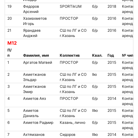
19
Федоров
SPORTikUM
б/р
2018
Контакт.
Арсений
аренда
20
Хазиахметов
ПРОСТОР
б/р
2016
Контакт.
Игорь
аренда
21
Ярандаев
СШ по ЛГ и СО
б/р
2016
Контакт.
Анджей
г.Казань
аренда
М12
П/
п
Фамилия, имя
Коллектив
Квал.
Год
№ чипа
1
Аргатов Матвей
ПРОСТОР
б/р
2015
Контакт.
аренда
2
Ахметжанов
СШ по ЛГ и СО
IIю
2015
Контакт.
Эльдар
г.Казань
аренда
3
Ахметжанов
СШ по ЛГ и СО
б/р
2015
Контакт.
Эмир
г.Казань
аренда
4
Ахметов Аяз
ПРОСТОР
б/р
2014
Контакт.
аренда
5
Ахметов
СШ по ЛГ и СО
IIIю
2015
Контакт.
Даниэль
г.Казань
аренда
6
Ахметов Радмир
Казань, лично
б/р
2015
Контакт.
аренда
7
Ахтямзанов
Сидоров
IIIю
2014
Контакт.