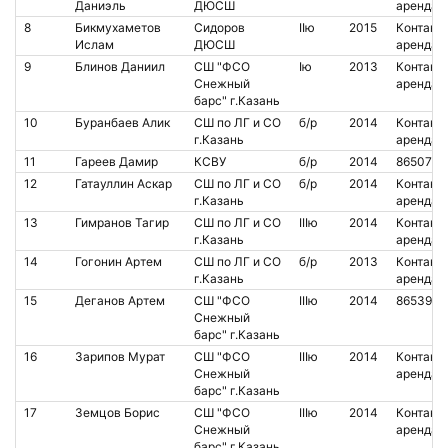
Даниэль
ДЮСШ
аренда
8
Бикмухаметов
Сидоров
IIю
2015
Контакт.
Ислам
ДЮСШ
аренда
9
Блинов Даниил
СШ "ФСО
Iю
2013
Контакт.
Снежный
аренда
барс" г.Казань
10
Буранбаев Алик
СШ по ЛГ и СО
б/р
2014
Контакт.
г.Казань
аренда
11
Гареев Дамир
КСВУ
б/р
2014
8650765
12
Гатауллин Аскар
СШ по ЛГ и СО
б/р
2014
Контакт.
г.Казань
аренда
13
Гимранов Тагир
СШ по ЛГ и СО
IIIю
2014
Контакт.
г.Казань
аренда
14
Гогонин Артем
СШ по ЛГ и СО
б/р
2013
Контакт.
г.Казань
аренда
15
Деганов Артем
СШ "ФСО
IIIю
2014
8653930
Снежный
барс" г.Казань
16
Зарипов Мурат
СШ "ФСО
IIIю
2014
Контакт.
Снежный
аренда
барс" г.Казань
17
Земцов Борис
СШ "ФСО
IIIю
2014
Контакт.
Снежный
аренда
барс" г.Казань