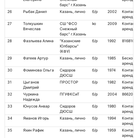
барс" г.Казань
26
Рыбак Данил
Казань, лично
б/р
2002
Контакт.
аренда
27
Толкушкин
СШ "ФСО
Iю
2009
Контакт.
Вячеслав
Снежный
аренда
барс" г.Казань
28
Фазлыева Алина
"Казанские
б/р
1992
8168106
Юлбарсы"
(КФУ)
29
Фатеев Артур
Казань, лично
б/р
1985
Бесконт.
аренда
30
Фоминова Ольга
Сидоров
б/р
1974
Контакт.
ДЮСШ
аренда
31
Цыганов
ПРОСТОР
б/р
1982
Контакт.
Дмитрий
аренда
32
Чуркина
ПГУФКСиТ
б/р
2004
8662048
Надежда
33
Юнусов Анвар
Сидоров
б/р
1980
Контакт.
ДЮСШ
аренда
34
Яманов Игорь
Казань, лично
б/р
1994
Контакт.
аренда
35
Яхин Рафик
Казань, лично
б/р
1959
Контакт.
аренда