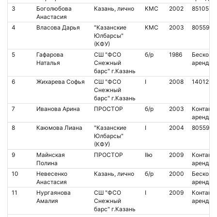
3
Боголюбова
Казань, лично
КМС
2002
8510572
Анастасия
4
Власова Дарья
"Казанские
КМС
2003
8055998
Юлбарсы"
(КФУ)
5
Гафарова
СШ "ФСО
б/р
1986
Бесконт.
Наталья
Снежный
аренда
барс" г.Казань
6
Жихарева Софья
СШ "ФСО
I
2008
1401298
Снежный
барс" г.Казань
7
Иванова Арина
ПРОСТОР
б/р
2003
Контакт.
аренда
8
Каюмова Лиана
"Казанские
I
2004
8055982
Юлбарсы"
(КФУ)
9
Майнская
ПРОСТОР
IIю
2009
Контакт.
Полина
аренда
10
Невесенко
Казань, лично
б/р
2000
Бесконт.
Анастасия
аренда
11
Нургаянова
СШ "ФСО
I
2009
Контакт.
Амалия
Снежный
аренда
барс" г.Казань