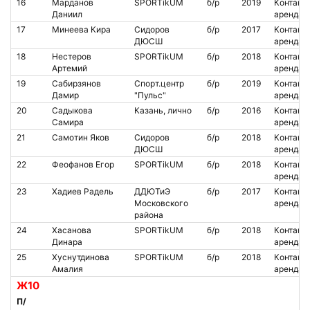
16
Марданов
SPORTikUM
б/р
2019
Контакт.
Даниил
аренда
17
Минеева Кира
Сидоров
б/р
2017
Контакт.
ДЮСШ
аренда
18
Нестеров
SPORTikUM
б/р
2018
Контакт.
Артемий
аренда
19
Сабирзянов
Cпорт.центр
б/р
2019
Контакт.
Дамир
"Пульс"
аренда
20
Садыкова
Казань, лично
б/р
2016
Контакт.
Самира
аренда
21
Самотин Яков
Сидоров
б/р
2018
Контакт.
ДЮСШ
аренда
22
Феофанов Егор
SPORTikUM
б/р
2018
Контакт.
аренда
23
Хадиев Радель
ДДЮТиЭ
б/р
2017
Контакт.
Московского
аренда
района
24
Хасанова
SPORTikUM
б/р
2018
Контакт.
Динара
аренда
25
Хуснутдинова
SPORTikUM
б/р
2018
Контакт.
Амалия
аренда
Ж10
П/