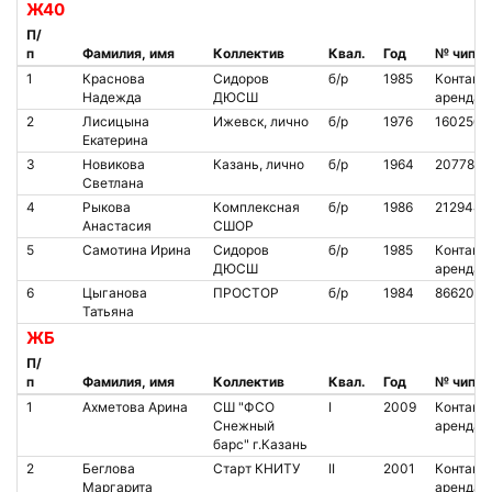
Ж40
П/
п
Фамилия, имя
Коллектив
Квал.
Год
№ чипа
1
Краснова
Сидоров
б/р
1985
Контакт.
Надежда
ДЮСШ
аренда
2
Лисицына
Ижевск, лично
б/р
1976
1602502
Екатерина
3
Новикова
Казань, лично
б/р
1964
2077846
Светлана
4
Рыкова
Комплексная
б/р
1986
2129447
Анастасия
СШОР
5
Самотина Ирина
Сидоров
б/р
1985
Контакт.
ДЮСШ
аренда
6
Цыганова
ПРОСТОР
б/р
1984
8662046
Татьяна
ЖБ
П/
п
Фамилия, имя
Коллектив
Квал.
Год
№ чипа
1
Ахметова Арина
СШ "ФСО
I
2009
Контакт.
Снежный
аренда
барс" г.Казань
2
Беглова
Старт КНИТУ
II
2001
Контакт.
Маргарита
аренда