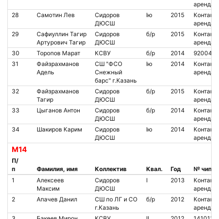
аренда
28
Самотин Лев
Сидоров
Iю
2015
Контакт.
ДЮСШ
аренда
29
Сафиуллин Тагир
Сидоров
б/р
2015
Контакт.
Артурович Тагир
ДЮСШ
аренда
30
Торопов Марат
КСВУ
б/р
2014
920042
31
Файзрахманов
СШ "ФСО
Iю
2014
Контакт.
Адель
Снежный
аренда
барс" г.Казань
32
Файзрахманов
Сидоров
б/р
2015
Контакт.
Тагир
ДЮСШ
аренда
33
Цыганов Антон
Сидоров
б/р
2014
Контакт.
ДЮСШ
аренда
34
Шакиров Карим
Сидоров
Iю
2014
Контакт.
ДЮСШ
аренда
М14
П/
п
Фамилия, имя
Коллектив
Квал.
Год
№ чипа
1
Алексеев
Сидоров
I
2013
Контакт.
Максим
ДЮСШ
аренда
2
Апачев Данил
СШ по ЛГ и СО
б/р
2012
Контакт.
г.Казань
аренда
3
Бакеев Мирон
КСВУ
II
2012
1410119