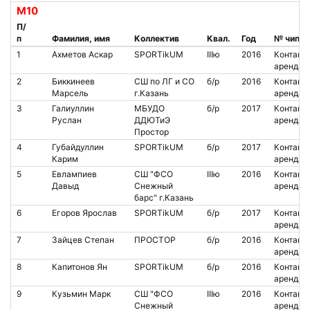
М10
П/
п
Фамилия, имя
Коллектив
Квал.
Год
№ чипа
1
Ахметов Аскар
SPORTikUM
IIIю
2016
Контакт.
аренда
2
Биккинеев
СШ по ЛГ и СО
б/р
2016
Контакт.
Марсель
г.Казань
аренда
3
Галиуллин
МБУДО
б/р
2017
Контакт.
Руслан
ДДЮТиЭ
аренда
Простор
4
Губайдуллин
SPORTikUM
б/р
2017
Контакт.
Карим
аренда
5
Евлампиев
СШ "ФСО
IIIю
2016
Контакт.
Давыд
Снежный
аренда
барс" г.Казань
6
Егоров Ярослав
SPORTikUM
б/р
2017
Контакт.
аренда
7
Зайцев Степан
ПРОСТОР
б/р
2016
Контакт.
аренда
8
Капитонов Ян
SPORTikUM
б/р
2016
Контакт.
аренда
9
Кузьмин Марк
СШ "ФСО
IIIю
2016
Контакт.
Снежный
аренда