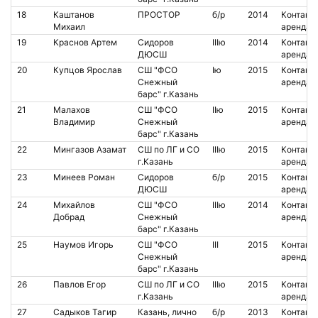
18
Каштанов
ПРОСТОР
б/р
2014
Контакт.
Михаил
аренда
19
Краснов Артем
Сидоров
IIIю
2014
Контакт.
ДЮСШ
аренда
20
Купцов Ярослав
СШ "ФСО
Iю
2015
Контакт.
Снежный
аренда
барс" г.Казань
21
Малахов
СШ "ФСО
IIю
2015
Контакт.
Владимир
Снежный
аренда
барс" г.Казань
22
Мингазов Азамат
СШ по ЛГ и СО
IIIю
2015
Контакт.
г.Казань
аренда
23
Минеев Роман
Сидоров
б/р
2015
Контакт.
ДЮСШ
аренда
24
Михайлов
СШ "ФСО
IIIю
2014
Контакт.
Добрад
Снежный
аренда
барс" г.Казань
25
Наумов Игорь
СШ "ФСО
III
2015
Контакт.
Снежный
аренда
барс" г.Казань
26
Павлов Егор
СШ по ЛГ и СО
IIIю
2015
Контакт.
г.Казань
аренда
27
Садыков Тагир
Казань, лично
б/р
2013
Контакт.