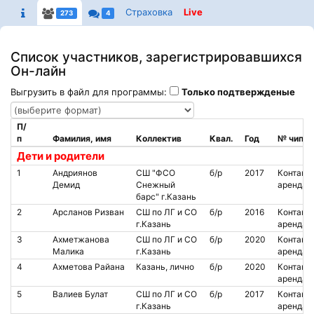
Страховка
Live
273
4
Список участников, зарегистрировавшихся
Он-лайн
Выгрузить в файл для программы:
Только подтвержденые
П/
п
Фамилия, имя
Коллектив
Квал.
Год
№ чипа
Дети и родители
1
Андриянов
СШ "ФСО
б/р
2017
Контакт.
Демид
Снежный
аренда
барс" г.Казань
2
Арсланов Ризван
СШ по ЛГ и СО
б/р
2016
Контакт.
г.Казань
аренда
3
Ахметжанова
СШ по ЛГ и СО
б/р
2020
Контакт.
Малика
г.Казань
аренда
4
Ахметова Райана
Казань, лично
б/р
2020
Контакт.
аренда
5
Валиев Булат
СШ по ЛГ и СО
б/р
2017
Контакт.
г.Казань
аренда