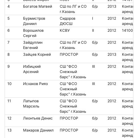
4
Богатов Матвей
СШ по ЛГ и СО
б/р
2013
Контакт.
г.Казань
аренда
5
Бурмистров
Сидоров
I
2012
Контакт.
Даниил
ДЮСШ
аренда
6
Ворошилов
КСВУ
II
2012
1410052
Сергей
7
Зайдуллин
СШ по ЛГ и СО
б/р
2012
Контакт.
Евгений
г.Казань
аренда
8
Зайцев Корней
ПРОСТОР
б/р
2013
Контакт.
аренда
9
Избицкий
СШ "ФСО
III
2012
Контакт.
Арсений
Снежный
аренда
барс" г.Казань
10
Исхаков Рияз
СШ "ФСО
III
2012
Контакт.
Снежный
аренда
барс" г.Казань
11
Латыпов
СШ "ФСО
б/р
2012
Контакт.
Марсель
Снежный
аренда
барс" г.Казань
12
Леонтьев Денис
ПРОСТОР
б/р
2012
Контакт.
аренда
13
Макаров Даниил
ПРОСТОР
б/р
2012
Контакт.
аренда