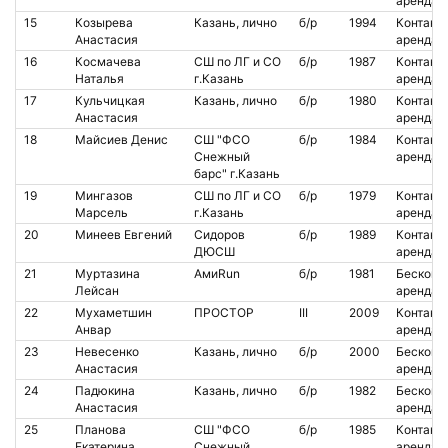
аренда
15
Козырева
Казань, лично
б/р
1994
Контакт.
Анастасия
аренда
16
Космачева
СШ по ЛГ и СО
б/р
1987
Контакт.
Наталья
г.Казань
аренда
17
Кульчицкая
Казань, лично
б/р
1980
Контакт.
Анастасия
аренда
18
Майсиев Денис
СШ "ФСО
б/р
1984
Контакт.
Снежный
аренда
барс" г.Казань
19
Мингазов
СШ по ЛГ и СО
б/р
1979
Контакт.
Марсель
г.Казань
аренда
20
Минеев Евгений
Сидоров
б/р
1989
Контакт.
ДЮСШ
аренда
21
Муртазина
АмиRun
б/р
1981
Бесконт.
Лейсан
аренда
22
Мухаметшин
ПРОСТОР
III
2009
Контакт.
Анвар
аренда
23
Невесенко
Казань, лично
б/р
2000
Бесконт.
Анастасия
аренда
24
Падюкина
Казань, лично
б/р
1982
Бесконт.
Анастасия
аренда
25
Планова
СШ "ФСО
б/р
1985
Контакт.
Екатерина
Снежный
аренда