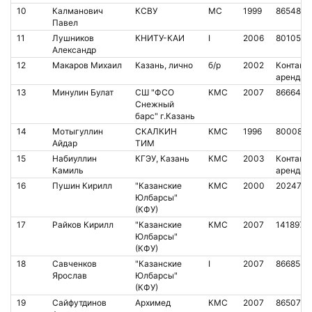
10
Калманович
КСВУ
МС
1999
8654864
Павел
11
Лушников
КНИТУ-КАИ
I
2006
8010504
Александр
12
Макаров Михаил
Казань, лично
б/р
2002
Контакт.
аренда
13
Минулин Булат
СШ "ФСО
КМС
2007
8666481
Снежный
барс" г.Казань
14
Мотыгуллин
СКАЛКИН
КМС
1996
800080
Айдар
ТИМ
15
Набиуллин
КГЭУ, Казань
КМС
2003
Контакт.
Камиль
аренда
16
Пушин Кирилл
"Казанские
КМС
2000
2024742
Юлбарсы"
(КФУ)
17
Райков Кирилл
"Казанские
КМС
2007
1418978
Юлбарсы"
(КФУ)
18
Савченков
"Казанские
I
2007
8668551
Ярослав
Юлбарсы"
(КФУ)
19
Сайфутдинов
Архимед
КМС
2007
8650765