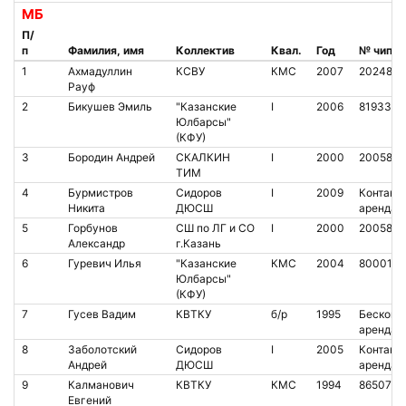
МБ
П/
п
Фамилия, имя
Коллектив
Квал.
Год
№ чипа
1
Ахмадуллин
КСВУ
КМС
2007
2024851
Рауф
2
Бикушев Эмиль
"Казанские
I
2006
8193337
Юлбарсы"
(КФУ)
3
Бородин Андрей
СКАЛКИН
I
2000
2005889
ТИМ
4
Бурмистров
Сидоров
I
2009
Контакт.
Никита
ДЮСШ
аренда
5
Горбунов
СШ по ЛГ и СО
I
2000
2005886
Александр
г.Казань
6
Гуревич Илья
"Казанские
КМС
2004
8000174
Юлбарсы"
(КФУ)
7
Гусев Вадим
КВТКУ
б/р
1995
Бесконт.
аренда
8
Заболотский
Сидоров
I
2005
Контакт.
Андрей
ДЮСШ
аренда
9
Калманович
КВТКУ
КМС
1994
8650767
Евгений