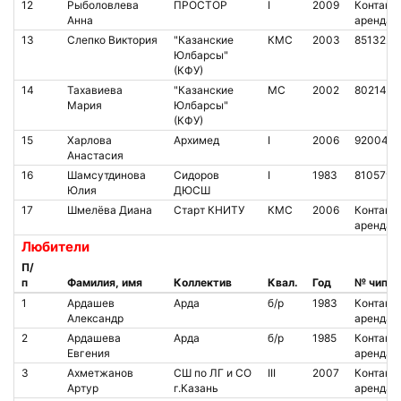
12
Рыболовлева
ПРОСТОР
I
2009
Контакт.
Анна
аренда
13
Слепко Виктория
"Казанские
КМС
2003
8513223
Юлбарсы"
(КФУ)
14
Тахавиева
"Казанские
МС
2002
8021438
Мария
Юлбарсы"
(КФУ)
15
Харлова
Архимед
I
2006
920042
Анастасия
16
Шамсутдинова
Сидоров
I
1983
810579
Юлия
ДЮСШ
17
Шмелёва Диана
Старт КНИТУ
КМС
2006
Контакт.
аренда
Любители
П/
п
Фамилия, имя
Коллектив
Квал.
Год
№ чипа
1
Ардашев
Арда
б/р
1983
Контакт.
Александр
аренда
2
Ардашева
Арда
б/р
1985
Контакт.
Евгения
аренда
3
Ахметжанов
СШ по ЛГ и СО
III
2007
Контакт.
Артур
г.Казань
аренда