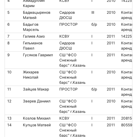
4
Ахмадуллин
КСВУ
I
2010
1422526
Карим
5
Бадмацыренов
Сидоров
III
2010
Контакт.
Матвей
ДЮСШ
аренда
6
Бадыгов
ПРОСТОР
б/р
2010
Контакт.
Марсель
аренда
7
Галиев Азиз
КСВУ
I
2011
1422518
8
Гильманов
Сидоров
I
2011
Контакт.
Павел
ДЮСШ
аренда
9
Гусяков Гавриил
СШ "ФСО
I
2011
Контакт.
Снежный
аренда
барс" г.Казань
10
Жихарев
СШ "ФСО
I
2010
Контакт.
Николай
Снежный
аренда
барс" г.Казань
11
Зайцев Макар
ПРОСТОР
б/р
2011
Контакт.
аренда
12
Зверев Даниил
СШ "ФСО
I
2010
Контакт.
Снежный
аренда
барс" г.Казань
13
Козлов Михаил
КСВУ
I
2011
2081503
14
Купцов Матвей
СШ "ФСО
I
2011
8055956
Снежный
барс" г.Казань