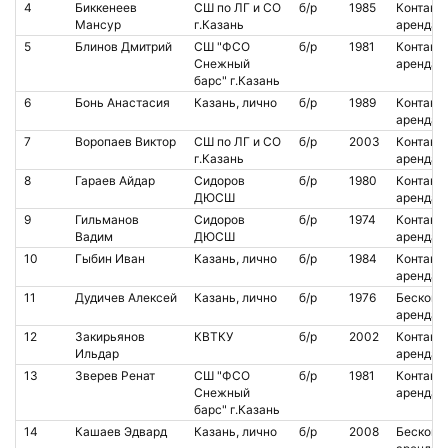
4
Биккенеев
СШ по ЛГ и СО
б/р
1985
Контакт.
Мансур
г.Казань
аренда
5
Блинов Дмитрий
СШ "ФСО
б/р
1981
Контакт.
Снежный
аренда
барс" г.Казань
6
Бонь Анастасия
Казань, лично
б/р
1989
Контакт.
аренда
7
Воропаев Виктор
СШ по ЛГ и СО
б/р
2003
Контакт.
г.Казань
аренда
8
Гараев Айдар
Сидоров
б/р
1980
Контакт.
ДЮСШ
аренда
9
Гильманов
Сидоров
б/р
1974
Контакт.
Вадим
ДЮСШ
аренда
10
Гыбин Иван
Казань, лично
б/р
1984
Контакт.
аренда
11
Дудичев Алексей
Казань, лично
б/р
1976
Бесконт.
аренда
12
Закирьянов
КВТКУ
б/р
2002
Контакт.
Ильдар
аренда
13
Зверев Ренат
СШ "ФСО
б/р
1981
Контакт.
Снежный
аренда
барс" г.Казань
14
Кашаев Эдвард
Казань, лично
б/р
2008
Бесконт.