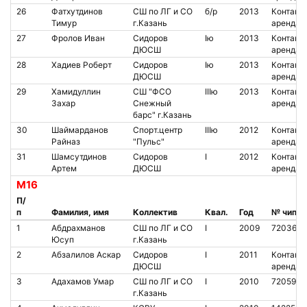
26
Фатхутдинов
СШ по ЛГ и СО
б/р
2013
Контакт.
Тимур
г.Казань
аренда
27
Фролов Иван
Сидоров
Iю
2013
Контакт.
ДЮСШ
аренда
28
Хадиев Роберт
Сидоров
Iю
2013
Контакт.
ДЮСШ
аренда
29
Хамидуллин
СШ "ФСО
IIIю
2013
Контакт.
Захар
Снежный
аренда
барс" г.Казань
30
Шаймарданов
Cпорт.центр
IIIю
2012
Контакт.
Райназ
"Пульс"
аренда
31
Шамсутдинов
Сидоров
I
2012
Контакт.
Артем
ДЮСШ
аренда
М16
П/
п
Фамилия, имя
Коллектив
Квал.
Год
№ чипа
1
Абдрахманов
СШ по ЛГ и СО
I
2009
7203670
Юсуп
г.Казань
2
Абзалилов Аскар
Сидоров
I
2011
Контакт.
ДЮСШ
аренда
3
Адахамов Умар
СШ по ЛГ и СО
I
2010
7205904
г.Казань