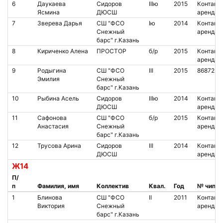
6
Даукаева
Сидоров
IIIю
2015
Контакт.
Ясмина
ДЮСШ
аренда
7
Зверева Дарья
СШ "ФСО
Iю
2014
Контакт.
Снежный
аренда
барс" г.Казань
8
Кириченко Алена
ПРОСТОР
б/р
2015
Контакт.
аренда
9
Родыгина
СШ "ФСО
III
2015
8687222
Эмилия
Снежный
барс" г.Казань
10
Рыбина Асель
Сидоров
IIIю
2014
Контакт.
ДЮСШ
аренда
11
Сафонова
СШ "ФСО
б/р
2015
Контакт.
Анастасия
Снежный
аренда
барс" г.Казань
12
Трусова Арина
Сидоров
III
2014
Контакт.
ДЮСШ
аренда
Ж14
П/
п
Фамилия, имя
Коллектив
Квал.
Год
№ чипа
1
Блинова
СШ "ФСО
II
2011
Контакт.
Виктория
Снежный
аренда
барс" г.Казань