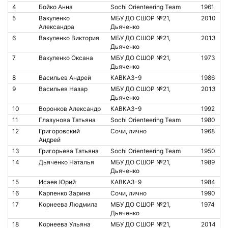
4
Бойко Анна
Sochi Orienteering Team
1961
5
Вакуленко
МБУ ДО СШОР №21,
2010
Александра
Дьяченко
6
Вакуленко Виктория
МБУ ДО СШОР №21,
2013
Дьяченко
7
Вакуленко Оксана
МБУ ДО СШОР №21,
1973
Дьяченко
8
Васильев Андрей
КАВКАЗ-9
1986
9
Васильев Назар
МБУ ДО СШОР №21,
2013
Дьяченко
10
Воронков Александр
КАВКАЗ-9
1992
11
Глазунова Татьяна
Sochi Orienteering Team
1980
12
Григоровский
Сочи, лично
1968
Андрей
13
Григорьева Татьяна
Sochi Orienteering Team
1950
14
Дьяченко Наталья
МБУ ДО СШОР №21,
1989
Дьяченко
15
Исаев Юрий
КАВКАЗ-9
1984
16
Карпенко Зарина
Сочи, лично
1990
17
Корнеева Людмила
МБУ ДО СШОР №21,
1974
Дьяченко
18
Корнеева Ульяна
МБУ ДО СШОР №21,
2014