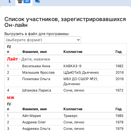
32
Список участников, зарегистрировавшихся
Он-лайн
Выгрузить в файл для программы:
П/
п
Фамилия, имя
Коллектив
Год
Лайт
- Дети, новички
1
Васильева Анна
КАВКАЗ-9
1982
2
Малышев Ярослав
ЦДиЮТиЭ, Дьяченко
2016
3
Похилова Ольга
МБУ ДО СШОР №21,
2016
Дьяченко
4
Шпакова Лариса
Сочи, лично
1972
мж
П/
п
Фамилия, имя
Коллектив
Год
1
Айп Мария
Траверс
1985
2
Андреев Олег
Сочи, лично
1978
3
Андреева Ольга
Сочи, лично
1979