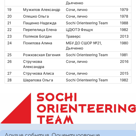
Дьяченко
19
Мужилов Александр
Сочи, лично
1979
20
Олешко Ольга
Сочи, лично
1978
21
Пащенко Надежда
Sochi Orienteering Team
1988
22
Перепелица Елена
ЦДЮТЭ Фещук
1982
23
Поляков Богдан
Траверс
2013
24
Похилова Алина
МБУ ДО СШОР №21,
1980
Дьяченко
25
Рожковская Евгения
Sochi Orienteering Team
1981
26
Стручкова
Сочи, лично
2016
Александра
27
Стручкова Алиса
Сочи, лично
2015
28
Шарапова Ольга
Sochi Orienteering Team
1982
Другие события, Ориентирование,