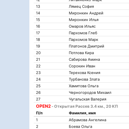
13
Лямец София
14
Миронкин Андрей
15
Миронкин Илья
16
Омаров Ильяс
17
Пархомов Глеб
18
Пархомов Марк
19
Платонов Дмитрий
20
Потлова Кира
21
Сабирова Амина
22
Сорокин Иван
23
Терехова Ксения
24
Турбанова Злата
25
Хамитова Ольга
26
Черногородов Михаил
27
Чугальская Валерия
OPEN2
- Открытая Рассев 3.4 км., 20 КП
П/п
Фамилия, имя
1
Абрамова Ангелина
2
Боева Ольга