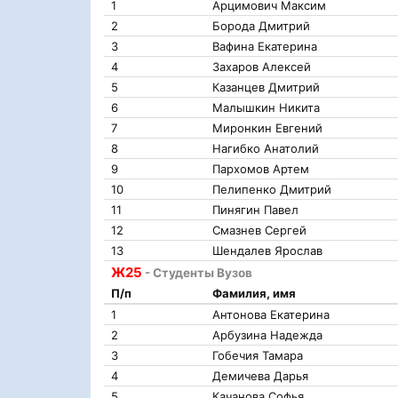
1
Арцимович Максим
2
Борода Дмитрий
3
Вафина Екатерина
4
Захаров Алексей
5
Казанцев Дмитрий
6
Малышкин Никита
7
Миронкин Евгений
8
Нагибко Анатолий
9
Пархомов Артем
10
Пелипенко Дмитрий
11
Пинягин Павел
12
Смазнев Сергей
13
Шендалев Ярослав
Ж25
- Студенты Вузов
П/п
Фамилия, имя
1
Антонова Екатерина
2
Арбузина Надежда
3
Гобечия Тамара
4
Демичева Дарья
5
Качанова Софья