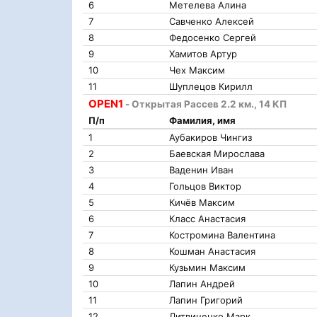
6
Метелева Алина
7
Савченко Алексей
8
Федосенко Сергей
9
Хамитов Артур
10
Чех Максим
11
Шуплецов Кирилл
OPEN1
- Открытая Рассев 2.2 км., 14 КП
П/п
Фамилия, имя
1
Аубакиров Чингиз
2
Баевская Мирослава
3
Ваденин Иван
4
Гольцов Виктор
5
Кичёв Максим
6
Класс Анастасия
7
Костромина Валентина
8
Кошман Анастасия
9
Кузьмин Максим
10
Лапин Андрей
11
Лапин Григорий
12
Литвиненко Марк