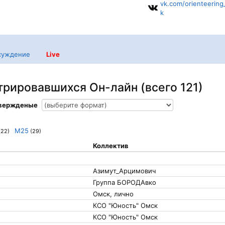
vk.com/orienteerin
k
суждение
Live
трировавшихся Он-лайн (всего 121)
твержденые
М25
(22)
(29)
Коллектив
Азимут_Арцимович
Группа БОРОДАвко
Омск, лично
КСО "Юность" Омск
КСО "Юность" Омск