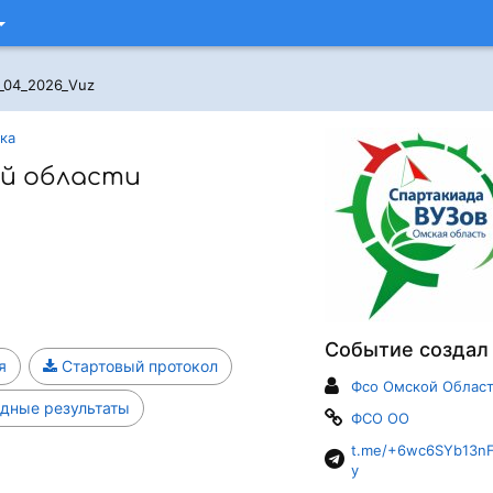
_04_2026_Vuz
ка
й области
Событие создал
я
Стартовый протокол
Фсо Омской Облас
дные результаты
ФСО ОО
t.me/+6wc6SYb13n
y