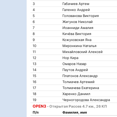
3
Габачиев Артем
4
Галенко Андрей
5
Голованова Виктория
6
Жигунов Николай
7
Иоанниди Амалия
8
Кичёва Виктория
9
Кожуховская Яна
10
Миронкина Наталья
11
Михайловский Алексей
12
Нор Кира
13
Омаров Назар
14
Паутов Андрей
15
Платонов Александр
16
Толмачев Артемий
17
Толмачева Екатерина
18
Харенко Даниил
19
Черногородова Александра
OPEN3
- Открытая Рассев 4.7 км., 26 КП
П/п
Фамилия, имя