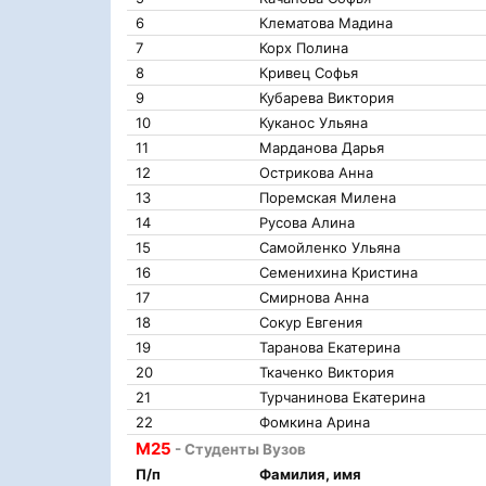
6
Клематова Мадина
7
Корх Полина
8
Кривец Софья
9
Кубарева Виктория
10
Куканос Ульяна
11
Марданова Дарья
12
Острикова Анна
13
Поремская Милена
14
Русова Алина
15
Самойленко Ульяна
16
Семенихина Кристина
17
Смирнова Анна
18
Сокур Евгения
19
Таранова Екатерина
20
Ткаченко Виктория
21
Турчанинова Екатерина
22
Фомкина Арина
М25
- Студенты Вузов
П/п
Фамилия, имя