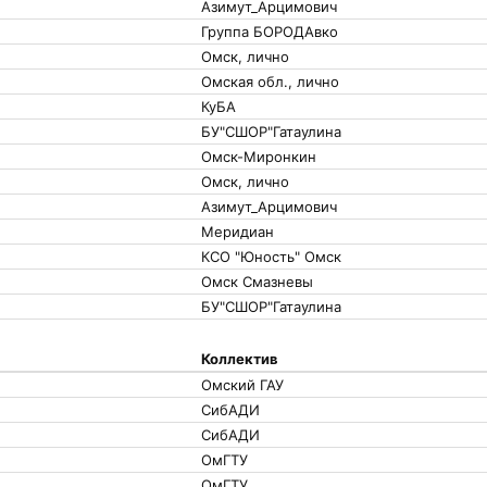
Азимут_Арцимович
Группа БОРОДАвко
Омск, лично
Омская обл., лично
КуБА
БУ"СШОР"Гатаулина
Омск-Миронкин
Омск, лично
Азимут_Арцимович
Меридиан
КСО "Юность" Омск
Омск Смазневы
БУ"СШОР"Гатаулина
Коллектив
Омский ГАУ
СибАДИ
СибАДИ
ОмГТУ
ОмГТУ