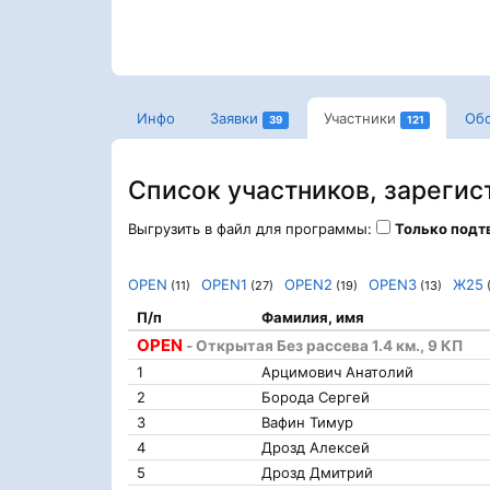
Инфо
Заявки
Участники
Об
39
121
Список участников, зарегис
Выгрузить в файл для программы:
Только под
OPEN
OPEN1
OPEN2
OPEN3
Ж25
(11)
(27)
(19)
(13)
П/п
Фамилия, имя
OPEN
- Открытая Без рассева 1.4 км., 9 КП
1
Арцимович Анатолий
2
Борода Сергей
3
Вафин Тимур
4
Дрозд Алексей
5
Дрозд Дмитрий