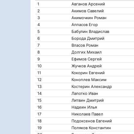
1
Авганов Арсений
2
Акимов Савелий
3
Акимочкин Роман
4
Аппасов Егор
5
Бабулин Владислав
6
Борода Дмитрий
7
Власов Роман
8
Долгих Михаил
9
Ефимов Сергей
10
Жучков Андрей
11
Кокорин Евгений
12
Коноплев Максим
13
Костерин Александр
14
Лапотко Иван
15
Литвин Дмитрий
16
Надеин Илья
17
Николаев Павел
18
Подоксенов Евгений
19
Поляков Константин