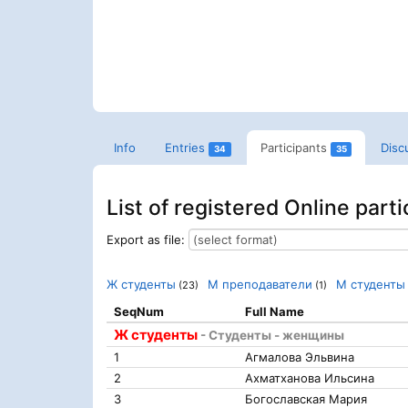
Info
Entries
Participants
Disc
34
35
List of registered Online parti
Export as file:
Ж студенты
М преподаватели
М студенты
(23)
(1)
SeqNum
Full Name
Ж студенты
- Студенты - женщины
1
Агмалова Эльвина
2
Ахматханова Ильсина
3
Богославская Мария