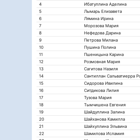
4
Ибатуллина Аделина
5
Лымарь Елизавета
6
Лямина Ирина
7
Морозова Мария
8
Нефедова Дарина
9
Петрова Милана
10
Пушина Полина
11
Пшеницына Карина
12
Розмовная Мария
13
Сагитова Назиля
14
Сантиллан Сальватиерра 
15
Сидорова Ивилина
16
Ситдикова Лилия
17
Тузова Мария
18
Тымчишена Евгения
19
Шайдуллина Залина
20
Шайханова Камилла
21
Шайхуллина Эльвина
22
Шамилова Исламия