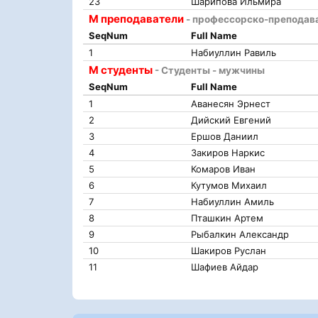
23
Шарипова Ильмира
М преподаватели
- профессорско-преподава
SeqNum
Full Name
1
Набиуллин Равиль
М студенты
- Студенты - мужчины
SeqNum
Full Name
1
Аванесян Эрнест
2
Дийский Евгений
3
Ершов Даниил
4
Закиров Наркис
5
Комаров Иван
6
Кутумов Михаил
7
Набиуллин Амиль
8
Пташкин Артем
9
Рыбалкин Александр
10
Шакиров Руслан
11
Шафиев Айдар