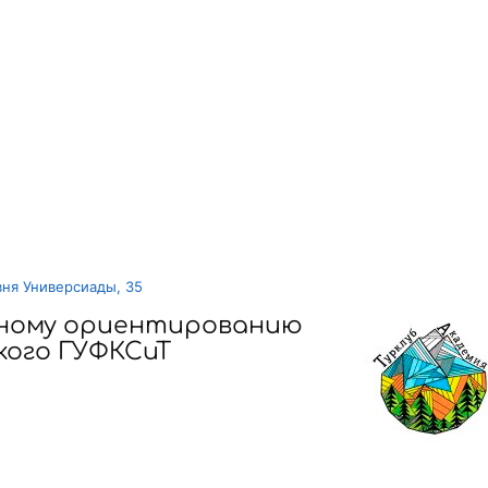
вня Универсиады, 35
вному ориентированию
кого ГУФКСиТ