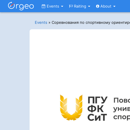
Events
Raiting
About
Events
»
Соревнования по спортивному ориентир