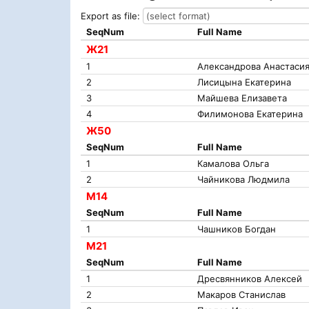
Export as file:
SeqNum
Full Name
Ж21
1
Александрова Анастаси
2
Лисицына Екатерина
3
Майшева Елизавета
4
Филимонова Екатерина
Ж50
SeqNum
Full Name
1
Камалова Ольга
2
Чайникова Людмила
М14
SeqNum
Full Name
1
Чашников Богдан
М21
SeqNum
Full Name
1
Дресвянников Алексей
2
Макаров Станислав