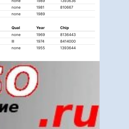
none
1989
1393636
none
1981
810667
none
1989
Qual
Year
Chip
none
1969
8136443
III
1974
8414000
none
1955
1393644