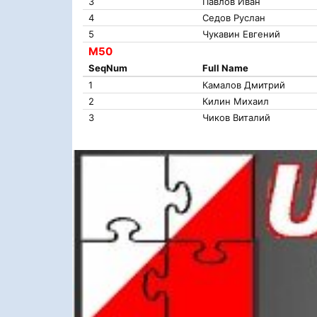
3
Павлов Иван
4
Седов Руслан
5
Чукавин Евгений
М50
SeqNum
Full Name
1
Камалов Дмитрий
2
Килин Михаил
3
Чиков Виталий