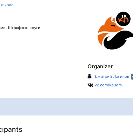
я школа
ами. Штрафные круги
Organizer
Дмитрий Логинов
vk.com/kpudm
icipants