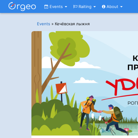
Events
Raiting
About
Events
»
Кечёвская лыжня