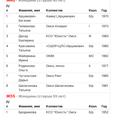
Ж40
- Женщины (старше 40 лет)
П/
п
Фамилия, имя
Коллектив
Квал.
Год
1
Арцимович
Азимут_Арцимович
б/р
1970
Евгения
2
Гилманова
Омск-Козерог
I
1970
Татьяна
3
Дрозд
КСО "Юность" Омск
III
1983
Екатерина
4
Красавина
«СШОР«ЦЛС»Арцимович
б/р
1980
Татьяна
5
Майоркина
ОКВК
МС
1962
Ирина
6
Родионова
Омск, лично
II
1977
Ольга
7
Чугальская
Омск Ринг
б/р
1985
Дарья
8
Шалагинова
Омск Шалагиновы
б/р
1961
Татьяна
Ж55
- Женщины (старше 55 лет)
П/
п
Фамилия, имя
Коллектив
Квал.
Год
1
Бродникова
КСО "Юность" Омск
б/р
1952