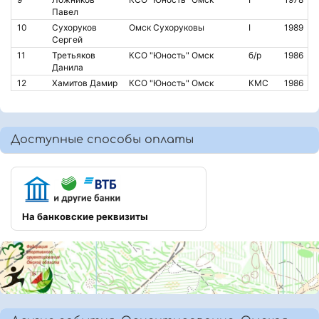
Павел
10
Сухоруков
Омск Сухоруковы
I
1989
Сергей
11
Третьяков
КСО "Юность" Омск
б/р
1986
Данила
12
Хамитов Дамир
КСО "Юность" Омск
КМС
1986
Доступные способы оплаты
На банковские реквизиты