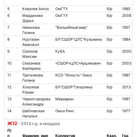
5
Ковалев Антон
ОмГТУ
б/р
1985
6
Марданова
ОмГТУ
б/р
2008
Дарья
7
Никонова
"Волшебный мир"
б/р
1957
Галина
8
Нуртазин
БУ"СШОР"ЦЛС"Кузьмина
б/р
1984
Аманжол
9
Сазонов
КуБА
б/р
2000
Максим
10
Смазнева
«СШОР«ЦЛС»Арцимович
б/р
2003
Екатерина
11
Третьякова
КСО "Юность" Омск
б/р
1987
Галина
12
Хохолков
БУ"СШОР"Гатаулина
б/р
2013
Роман
13
Черногородова
Меридиан
б/р
1987
Александра
14
Шабловская
Омск Ринг
б/р
1977
Наталья
Ж12
- 2014 г.р. и младше
П/
п
Фамилия, имя
Коллектив
Квал.
Год