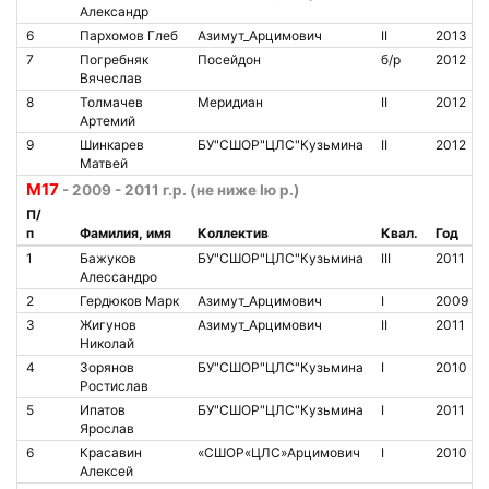
Александр
6
Пархомов Глеб
Азимут_Арцимович
II
2013
7
Погребняк
Посейдон
б/р
2012
Вячеслав
8
Толмачев
Меридиан
II
2012
Артемий
9
Шинкарев
БУ"СШОР"ЦЛС"Кузьмина
II
2012
Матвей
М17
- 2009 - 2011 г.р. (не ниже Iю р.)
П/
п
Фамилия, имя
Коллектив
Квал.
Год
1
Бажуков
БУ"СШОР"ЦЛС"Кузьмина
III
2011
Алессандро
2
Гердюков Марк
Азимут_Арцимович
I
2009
3
Жигунов
Азимут_Арцимович
II
2011
Николай
4
Зорянов
БУ"СШОР"ЦЛС"Кузьмина
I
2010
Ростислав
5
Ипатов
БУ"СШОР"ЦЛС"Кузьмина
I
2011
Ярослав
6
Красавин
«СШОР«ЦЛС»Арцимович
I
2010
Алексей