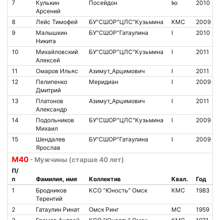
7
Кулькин
Посейдон
Iю
2010
Арсений
8
Лейс Тимофей
БУ"СШОР"ЦЛС"Кузьмина
КМС
2009
9
Малышкин
БУ"СШОР"Гатаулина
I
2010
Никита
10
Михайловский
БУ"СШОР"ЦЛС"Кузьмина
I
2011
Алексей
11
Омаров Ильяс
Азимут_Арцимович
I
2011
12
Пелипенко
Меридиан
I
2009
Дмитрий
13
Платонов
Азимут_Арцимович
I
2011
Александр
14
Подольников
БУ"СШОР"ЦЛС"Кузьмина
I
2009
Михаил
15
Шендалев
БУ"СШОР"Гатаулина
I
2009
Ярослав
М40
- Мужчины (старше 40 лет)
П/
п
Фамилия, имя
Коллектив
Квал.
Год
1
Бродников
КСО "Юность" Омск
КМС
1983
Терентий
2
Гатаулин Ринат
Омск Ринг
МС
1959