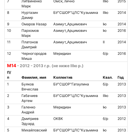
7
Литвиненко
Омск, лично
IIIю
2015
Марк
8
Нуртазин
БУ"СШОР"ЦЛС"Кузьмина
IIIю
2014
Дамир
9
Омаров Назар
Азимут_Арцимович
Iю
2014
10
Пархомов
Азимут_Арцимович
Iю
2016
Марк
11
Платонов
Азимут_Арцимович
II
2014
Дмитрий
12
Черногородов
Меридиан
б/р
2016
Миша
М14
- 2012 - 2013 г.р. (не ниже IIIю р.)
П/
п
Фамилия, имя
Коллектив
Квал.
Год
1
Буяков
БУ"СШОР"Гатаулина
б/р
2013
Вячеслав
2
Габачиев
БУ"СШОР"ЦЛС"Кузьмина
IIIю
2013
Артем
3
Галенко
Меридиан
Iю
2013
Андрей
4
Дмитриев
ОКВК
б/р
2012
Эдуард
5
Михайловский
БУ"СШОР"ЦЛС"Кузьмина
Iю
2013