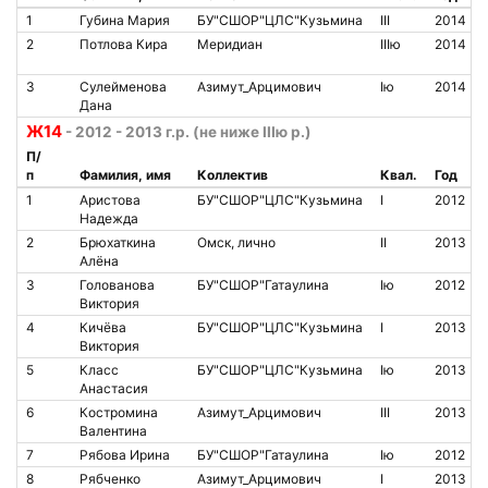
1
Губина Мария
БУ"СШОР"ЦЛС"Кузьмина
III
2014
2
Потлова Кира
Меридиан
IIIю
2014
3
Сулейменова
Азимут_Арцимович
Iю
2014
Дана
Ж14
- 2012 - 2013 г.р. (не ниже IIIю р.)
П/
п
Фамилия, имя
Коллектив
Квал.
Год
1
Аристова
БУ"СШОР"ЦЛС"Кузьмина
I
2012
Надежда
2
Брюхаткина
Омск, лично
II
2013
Алёна
3
Голованова
БУ"СШОР"Гатаулина
Iю
2012
Виктория
4
Кичёва
БУ"СШОР"ЦЛС"Кузьмина
I
2013
Виктория
5
Класс
БУ"СШОР"ЦЛС"Кузьмина
Iю
2013
Анастасия
6
Костромина
Азимут_Арцимович
III
2013
Валентина
7
Рябова Ирина
БУ"СШОР"Гатаулина
Iю
2012
8
Рябченко
Азимут_Арцимович
I
2013