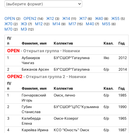
OPEN
OPEN2
Ж12
Ж14
Ж17
Ж40
Ж55
(2)
(14)
(3)
(11)
(6)
(8)
(5)
Ж70
ЖЭ
М12
М14
М17
М40
М55
(2)
(7)
(12)
(9)
(15)
(7)
(6)
М70
МЭ
(2)
(12)
П/
п
Фамилия, имя
Коллектив
Квал.
Год
OPEN
- Открытая группа - Новички
1
Аубакиров
БУ"СШОР"Гатаулина
IIIю
2012
Чингиз
2
Бижанов Арсен
БУ"СШОР"Гатаулина
б/р
2014
OPEN2
- Открытая группа 2 - Новички
П/
п
Фамилия, имя
Коллектив
Квал.
Год
1
Гончаровский
Омск, лично
б/р
1985
Игорь
2
Губин
БУ"СШОР"ЦЛС"Кузьмина
б/р
1990
Станислав
3
Калиберда
Омск-Козерог
б/р
1965
Елена
4
Карейва Ирина
КСО "Юность" Омск
б/р
1987