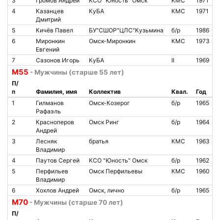
3
Громов Андрей
КСО "Юность" Омск
КМС
1971
4
Казанцев
КуБА
КМС
1971
Дмитрий
5
Кичёв Павел
БУ"СШОР"ЦЛС"Кузьмина
б/р
1986
6
Миронкин
Омск-Миронкин
КМС
1973
Евгений
7
Сазонов Игорь
КуБА
II
1969
М55
- Мужчины (старше 55 лет)
П/
п
Фамилия, имя
Коллектив
Квал.
Год
1
Гилманов
Омск-Козерог
б/р
1965
Рафаэль
2
Красноперов
Омск Ринг
б/р
1964
Андрей
3
Лесняк
братья
КМС
1963
Владимир
4
Паутов Сергей
КСО "Юность" Омск
б/р
1962
5
Перфильев
Омск Перфильевы
КМС
1960
Владимир
6
Хохлов Андрей
Омск, лично
б/р
1965
М70
- Мужчины (старше 70 лет)
П/