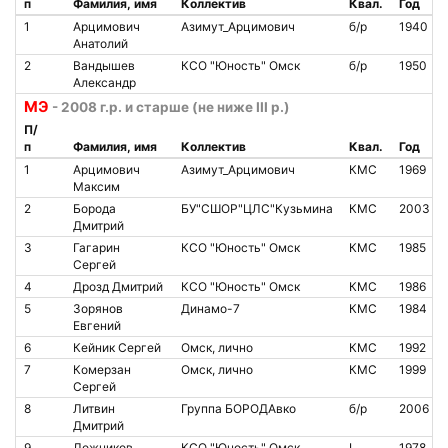
п
Фамилия, имя
Коллектив
Квал.
Год
1
Арцимович
Азимут_Арцимович
б/р
1940
Анатолий
2
Вандышев
КСО "Юность" Омск
б/р
1950
Александр
МЭ
- 2008 г.р. и старше (не ниже III р.)
П/
п
Фамилия, имя
Коллектив
Квал.
Год
1
Арцимович
Азимут_Арцимович
КМС
1969
Максим
2
Борода
БУ"СШОР"ЦЛС"Кузьмина
КМС
2003
Дмитрий
3
Гагарин
КСО "Юность" Омск
КМС
1985
Сергей
4
Дрозд Дмитрий
КСО "Юность" Омск
КМС
1986
5
Зорянов
Динамо-7
КМС
1984
Евгений
6
Кейник Сергей
Омск, лично
КМС
1992
7
Комерзан
Омск, лично
КМС
1999
Сергей
8
Литвин
Группа БОРОДАвко
б/р
2006
Дмитрий
9
Ложников
КСО "Юность" Омск
I
1978