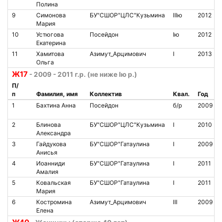
Полина
9
Симонова
БУ"СШОР"ЦЛС"Кузьмина
IIIю
2012
Мария
10
Устюгова
Посейдон
Iю
2012
Екатерина
11
Хамитова
Азимут_Арцимович
I
2013
Ольга
Ж17
- 2009 - 2011 г.р. (не ниже Iю р.)
П/
п
Фамилия, имя
Коллектив
Квал.
Год
1
Бахтина Анна
Посейдон
б/р
2009
2
Блинова
БУ"СШОР"ЦЛС"Кузьмина
I
2010
Александра
3
Гайдукова
БУ"СШОР"Гатаулина
I
2009
Анисья
4
Иоанниди
БУ"СШОР"Гатаулина
I
2011
Амалия
5
Ковальская
БУ"СШОР"Гатаулина
I
2011
Мария
6
Костромина
Азимут_Арцимович
III
2009
Елена