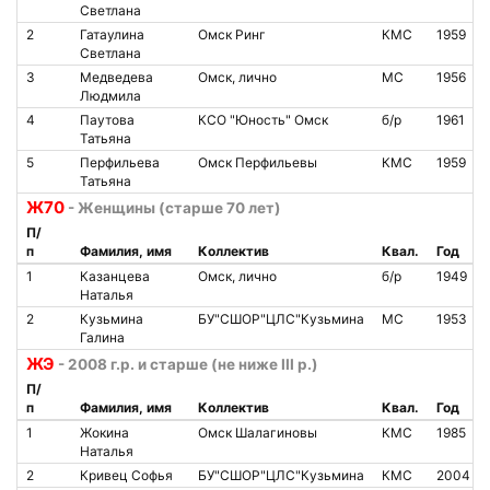
Светлана
2
Гатаулина
Омск Ринг
КМС
1959
Светлана
3
Медведева
Омск, лично
МС
1956
Людмила
4
Паутова
КСО "Юность" Омск
б/р
1961
Татьяна
5
Перфильева
Омск Перфильевы
КМС
1959
Татьяна
Ж70
- Женщины (старше 70 лет)
П/
п
Фамилия, имя
Коллектив
Квал.
Год
1
Казанцева
Омск, лично
б/р
1949
Наталья
2
Кузьмина
БУ"СШОР"ЦЛС"Кузьмина
МС
1953
Галина
ЖЭ
- 2008 г.р. и старше (не ниже III р.)
П/
п
Фамилия, имя
Коллектив
Квал.
Год
1
Жокина
Омск Шалагиновы
КМС
1985
Наталья
2
Кривец Софья
БУ"СШОР"ЦЛС"Кузьмина
КМС
2004