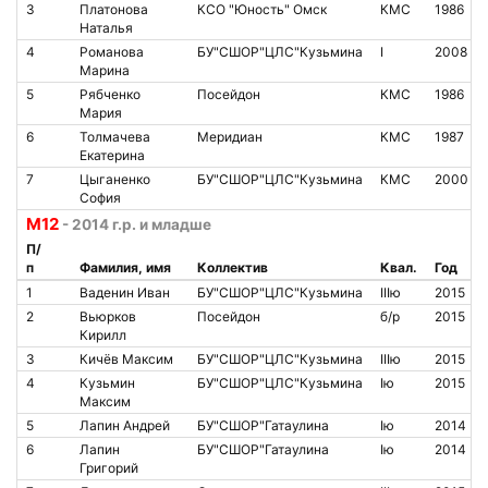
3
Платонова
КСО "Юность" Омск
КМС
1986
Наталья
4
Романова
БУ"СШОР"ЦЛС"Кузьмина
I
2008
Марина
5
Рябченко
Посейдон
КМС
1986
Мария
6
Толмачева
Меридиан
КМС
1987
Екатерина
7
Цыганенко
БУ"СШОР"ЦЛС"Кузьмина
КМС
2000
София
М12
- 2014 г.р. и младше
П/
п
Фамилия, имя
Коллектив
Квал.
Год
1
Ваденин Иван
БУ"СШОР"ЦЛС"Кузьмина
IIIю
2015
2
Вьюрков
Посейдон
б/р
2015
Кирилл
3
Кичёв Максим
БУ"СШОР"ЦЛС"Кузьмина
IIIю
2015
4
Кузьмин
БУ"СШОР"ЦЛС"Кузьмина
Iю
2015
Максим
5
Лапин Андрей
БУ"СШОР"Гатаулина
Iю
2014
6
Лапин
БУ"СШОР"Гатаулина
Iю
2014
Григорий