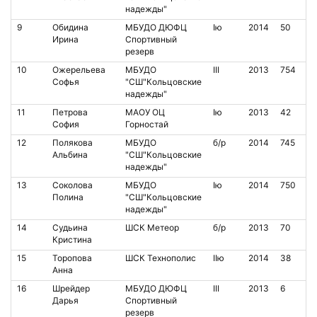
надежды"
9
Обидина
МБУДО ДЮФЦ
Iю
2014
50
Ирина
Спортивный
резерв
10
Ожерельева
МБУДО
III
2013
754
Софья
"СШ"Кольцовские
надежды"
11
Петрова
МАОУ ОЦ
Iю
2013
42
София
Горностай
12
Полякова
МБУДО
б/р
2014
745
Альбина
"СШ"Кольцовские
надежды"
13
Соколова
МБУДО
Iю
2014
750
Полина
"СШ"Кольцовские
надежды"
14
Судьина
ШСК Метеор
б/р
2013
70
Кристина
15
Торопова
ШСК Технополис
IIю
2014
38
Анна
16
Шрейдер
МБУДО ДЮФЦ
III
2013
6
Дарья
Спортивный
резерв