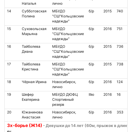
Наталья
лично
14
Субботовская
МБУДО
б/р
2015
740
Полина
"СШ"Кольцовские
надежды"
15
Суховольская
МБУДО
б/р
2016
751
Марьяна
"СШ"Кольцовские
надежды"
16
Тайболева
МБУДО
б/р
2015
736
Диана
"СШ"Кольцовские
надежды"
17
Тайболева
МБУДО
б/р
2015
738
Кристина
"СШ"Кольцовские
надежды"
18
Чёрная Ирина
Новосибирск,
б/р
2016
124
лично
19
Шефер
МБУДО ДЮФЦ
IIIю
2016
16
Екатерина
Спортивный
резерв
20
Южанинова
Новосибирск,
б/р
2016
353
Анастасия
лично
3х-борье (Ж14)
- Девушки до 14 лет (60м, прыжок в длину 