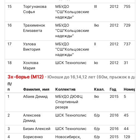
15
Торгунакова
МБУДО
III
2012
755
Софья
"СШ"Кольцовские
надежды"
16
Трахименок
МБУДО
IIю
2012
729
Елизавета
"СШ"Кольцовские
надежды"
17
Узлова
МБУДО
II
2012
737
Виктория
"СШ"Кольцовские
надежды"
18
Хохлова
ШСК Технополис
Iю
2012
31
Мария
3х-борье (М12)
- Юноши до 16,14,12 лет (60м, прыжок в дли
П/
п
Фамилия, имя
Коллектив
Квал.
Год
Номер
1
Абаев Демид
МБУДО ДЮФЦ
IIю
2015
5
Спортивный
резерв
2
Алексеев
ШСК Технополис
б/р
2016
45
Демид
3
Бизин Алексей
ШСК Технополис
б/р
2016
44
4
Борисенко
Новосибирск,
б/р
2015
129