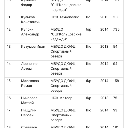
Федор
"СШ"Кольцовские
надежды"
11
Кульков
ШСК Технополис
IIю
2013
33
Константин
12
Куприн
МБУДО
б/р
2014
735
Александр
"СШ"Кольцовские
надежды"
13
Кутумов Иван
МБУДО ДЮФЦ
IIIю
2013
54
Спортивный
резерв
14
Леоненко
МБУДО ДЮФЦ
IIIю
2014
94
Артем
Спортивный
резерв
15
Маслюков
МБУДО ДЮФЦ
б/р
2014
158
Роман
Спортивный
резерв
16
Николаев
ШСК Метеор
б/р
2013
75
Матвей
17
Пищулин
МБУДО ДЮФЦ
IIIю
2014
93
Сергей
Спортивный
резерв
18
Солдатов
МБУДО ДЮФЦ
IIю
2014
191