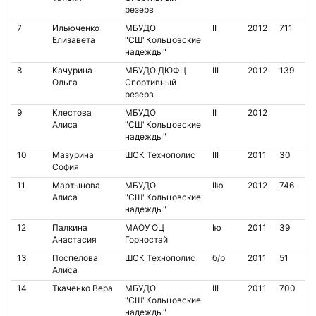
резерв
7
Ильюченко
МБУДО
II
2012
711
Елизавета
"СШ"Кольцовские
надежды"
8
Качурина
МБУДО ДЮФЦ
III
2012
139
Ольга
Спортивный
резерв
9
Клестова
МБУДО
II
2012
Алиса
"СШ"Кольцовские
надежды"
10
Мазурина
ШСК Технополис
III
2011
30
София
11
Мартынова
МБУДО
IIю
2012
746
Алиса
"СШ"Кольцовские
надежды"
12
Палкина
МАОУ ОЦ
Iю
2011
39
Анастасия
Горностай
13
Поспелова
ШСК Технополис
б/р
2011
51
Алиса
14
Ткаченко Вера
МБУДО
III
2011
700
"СШ"Кольцовские
надежды"