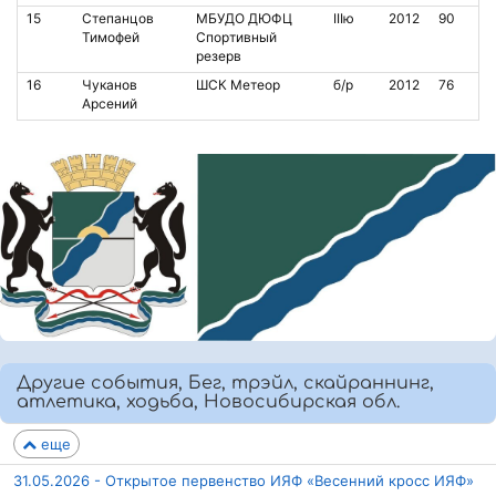
15
Степанцов
МБУДО ДЮФЦ
IIIю
2012
90
Тимофей
Спортивный
резерв
16
Чуканов
ШСК Метеор
б/р
2012
76
Арсений
Другие события, Бег, трэйл, скайраннинг,
атлетика, ходьба, Новосибирская обл.
еще
31.05.2026 - Открытое первенство ИЯФ «Весенний кросс ИЯФ»