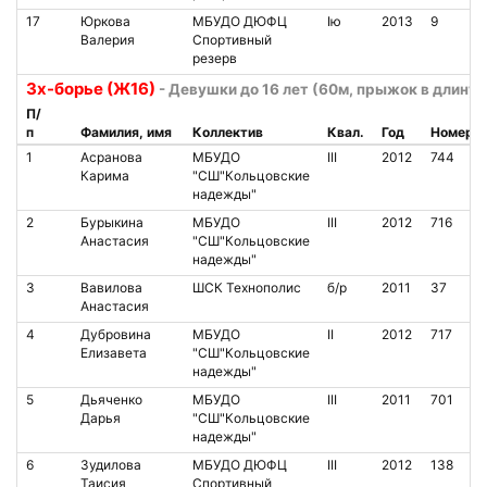
17
Юркова
МБУДО ДЮФЦ
Iю
2013
9
Валерия
Спортивный
резерв
3х-борье (Ж16)
- Девушки до 16 лет (60м, прыжок в длину 
П/
п
Фамилия, имя
Коллектив
Квал.
Год
Номер
1
Асранова
МБУДО
III
2012
744
Карима
"СШ"Кольцовские
надежды"
2
Бурыкина
МБУДО
III
2012
716
Анастасия
"СШ"Кольцовские
надежды"
3
Вавилова
ШСК Технополис
б/р
2011
37
Анастасия
4
Дубровина
МБУДО
II
2012
717
Елизавета
"СШ"Кольцовские
надежды"
5
Дьяченко
МБУДО
III
2011
701
Дарья
"СШ"Кольцовские
надежды"
6
Зудилова
МБУДО ДЮФЦ
III
2012
138
Таисия
Спортивный