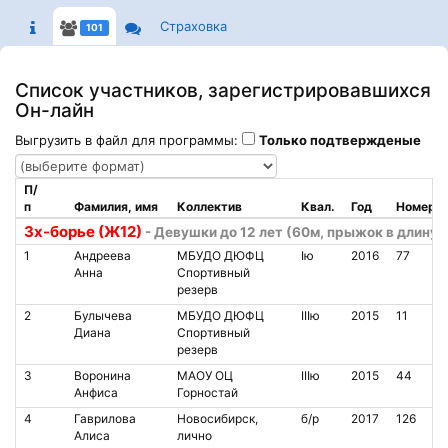
Страховка
101
Список участников, зарегистрировавшихся
Он-лайн
Выгрузить в файл для программы:
Только подтвержденые
П/
п
Фамилия, имя
Коллектив
Квал.
Год
Номер
3х-борье (Ж12)
- Девушки до 12 лет (60м, прыжок в длину ,
1
Андреева
МБУДО ДЮФЦ
Iю
2016
77
Анна
Спортивный
резерв
2
Булычева
МБУДО ДЮФЦ
IIIю
2015
11
Диана
Спортивный
резерв
3
Воронина
МАОУ ОЦ
IIIю
2015
44
Анфиса
Горностай
4
Гаврилова
Новосибирск,
б/р
2017
126
Алиса
лично