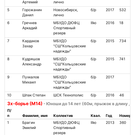
Артемий
лично
5
Горожанин
Новосибирск,
б/р
2017
532
Данил
лично
6
Гречнев
МБУДО ДЮФЦ
IIIю
2016
18
Аркадий
Спортивный
резерв
7
Кардаков
МБУДО
б/р
2015
734
Захар
"СШ"Кольцовские
надежды"
8
Кудряшов
МБУДО
б/р
2015
741
Александр
"СШ"Кольцовские
надежды"
9
Пухкалов
МБУДО
б/р
2017
Михаил
"СШ"Кольцовские
надежды"
10
Шпак Степан
ШСК Технополис
б/р
2016
46
3х-борье (М14)
- Юноши до 14 лет (60м, прыжок в длину , 
П/
п
Фамилия, имя
Коллектив
Квал.
Год
Номер
1
Брагин
МБУДО ДЮФЦ
IIIю
2013
360
Эмилий
Спортивный
резерв