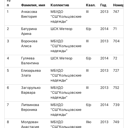
П/
п
Фамилия, имя
Коллектив
Квал.
Год
Номер
1
Ачкасова
МБУДО
III
2013
747
Виктория
"СШ"Кольцовские
надежды"
2
Батурина
ШСК Метеор
б/р
2014
71
Арина
3
Воронова
МБУДО
III
2013
704
Алиса
"СШ"Кольцовские
надежды"
4
Гуляева
ШСК Метеор
б/р
2014
72
Валентина
5
Елизарьева
МБУДО
III
2013
727
Злата
"СШ"Кольцовские
надежды"
6
Загорулько
МБУДО
III
2013
752
Варвара
"СШ"Кольцовские
надежды"
7
Литвинова
МБУДО
б/р
2014
739
Вероника
"СШ"Кольцовские
надежды"
8
Молдован
МБУДО
IIIю
2013
749
Анастасия
"СШ"Кольцовские