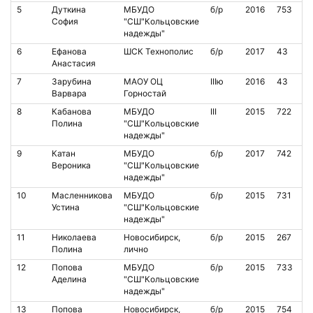
5
Дуткина
МБУДО
б/р
2016
753
София
"СШ"Кольцовские
надежды"
6
Ефанова
ШСК Технополис
б/р
2017
43
Анастасия
7
Зарубина
МАОУ ОЦ
IIIю
2016
43
Варвара
Горностай
8
Кабанова
МБУДО
III
2015
722
Полина
"СШ"Кольцовские
надежды"
9
Катан
МБУДО
б/р
2017
742
Вероника
"СШ"Кольцовские
надежды"
10
Масленникова
МБУДО
б/р
2015
731
Устина
"СШ"Кольцовские
надежды"
11
Николаева
Новосибирск,
б/р
2015
267
Полина
лично
12
Попова
МБУДО
б/р
2015
733
Аделина
"СШ"Кольцовские
надежды"
13
Попова
Новосибирск,
б/р
2015
754