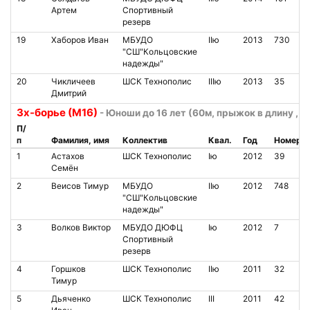
Артем
Спортивный
резерв
19
Хаборов Иван
МБУДО
IIю
2013
730
"СШ"Кольцовские
надежды"
20
Чикличеев
ШСК Технополис
IIIю
2013
35
Дмитрий
3х-борье (М16)
- Юноши до 16 лет (60м, прыжок в длину , 
П/
п
Фамилия, имя
Коллектив
Квал.
Год
Номер
1
Астахов
ШСК Технополис
Iю
2012
39
Семён
2
Веисов Тимур
МБУДО
IIю
2012
748
"СШ"Кольцовские
надежды"
3
Волков Виктор
МБУДО ДЮФЦ
Iю
2012
7
Спортивный
резерв
4
Горшков
ШСК Технополис
IIю
2011
32
Тимур
5
Дьяченко
ШСК Технополис
III
2011
42