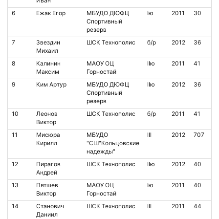
Иван
6
Ежак Егор
МБУДО ДЮФЦ
Iю
2011
30
Спортивный
резерв
7
Звездин
ШСК Технополис
б/р
2012
36
Михаил
8
Калинин
МАОУ ОЦ
IIю
2011
41
Максим
Горностай
9
Ким Артур
МБУДО ДЮФЦ
IIю
2012
36
Спортивный
резерв
10
Леонов
ШСК Технополис
б/р
2011
41
Виктор
11
Мисюра
МБУДО
III
2012
707
Кирилл
"СШ"Кольцовские
надежды"
12
Пирагов
ШСК Технополис
IIю
2012
40
Андрей
13
Пятшев
МАОУ ОЦ
Iю
2011
40
Виктор
Горностай
14
Станович
ШСК Технополис
III
2011
44
Даниил