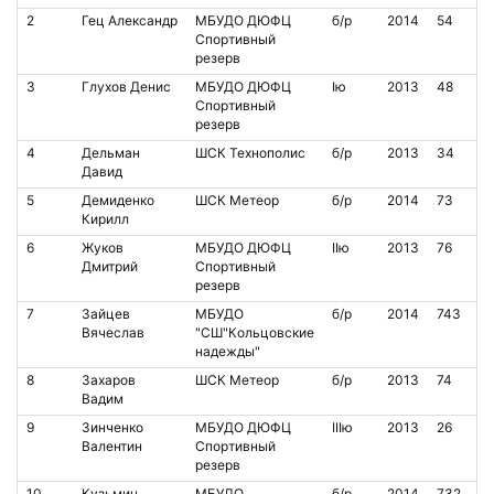
2
Гец Александр
МБУДО ДЮФЦ
б/р
2014
54
Спортивный
резерв
3
Глухов Денис
МБУДО ДЮФЦ
Iю
2013
48
Спортивный
резерв
4
Дельман
ШСК Технополис
б/р
2013
34
Давид
5
Демиденко
ШСК Метеор
б/р
2014
73
Кирилл
6
Жуков
МБУДО ДЮФЦ
IIю
2013
76
Дмитрий
Спортивный
резерв
7
Зайцев
МБУДО
б/р
2014
743
Вячеслав
"СШ"Кольцовские
надежды"
8
Захаров
ШСК Метеор
б/р
2013
74
Вадим
9
Зинченко
МБУДО ДЮФЦ
IIIю
2013
26
Валентин
Спортивный
резерв
10
Кузьмин
МБУДО
б/р
2014
732