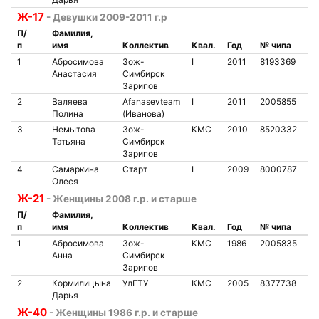
Ж-17
- Девушки 2009-2011 г.р
П/
Фамилия,
п
имя
Коллектив
Квал.
Год
№ чипа
Н
1
Абросимова
Зож-
I
2011
8193369
1
Анастасия
Симбирск
Зарипов
2
Валяева
Afanasevteam
I
2011
2005855
9
Полина
(Иванова)
3
Немытова
Зож-
КМС
2010
8520332
6
Татьяна
Симбирск
Зарипов
4
Самаркина
Старт
I
2009
8000787
3
Олеся
Ж-21
- Женщины 2008 г.р. и старше
П/
Фамилия,
п
имя
Коллектив
Квал.
Год
№ чипа
Н
1
Абросимова
Зож-
КМС
1986
2005835
8
Анна
Симбирск
Зарипов
2
Кормилицына
УлГТУ
КМС
2005
8377738
5
Дарья
Ж-40
- Женщины 1986 г.р. и старше