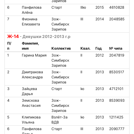
Зарипов
6
Панфилова
Старт
IIIю
2015
4610828
3
Алёна
7
Фионина
Зож-
III
2014
2048585
2
Елизавета
Симбирск
Зарипов
Ж-14
- Девушки 2012-2013 г.р
П/
Фамилия,
п
имя
Коллектив
Квал.
Год
№ чипа
Н
1
Гарина Мария
Зож-
II
2012
2047819
1
Симбирск
Зарипов
2
Дмитракова
Зож-
II
2013
8530517
1
Александра
Симбирск
Зарипов
3
Зайцева
Старт
Iю
2013
4712101
3
Дарья
4
Земскова
Зож-
II
2013
8539093
1
Анастасия
Симбирск
Зарипов
5
Клипикова
Взлёт-За
Iю
2013
1211425
1
Ульяна
ВДВ
6
Панфилова
Старт
III
2013
2090777
1
Дарья