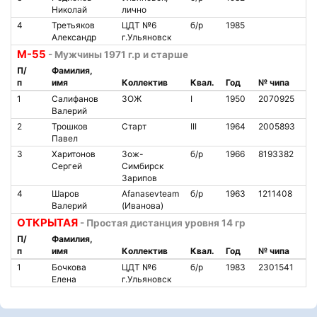
Николай
лично
4
Третьяков
ЦДТ №6
б/р
1985
1
Александр
г.Ульяновск
М-55
- Мужчины 1971 г.р и старше
П/
Фамилия,
п
имя
Коллектив
Квал.
Год
№ чипа
Н
1
Салифанов
ЗОЖ
I
1950
2070925
6
Валерий
2
Трошков
Старт
III
1964
2005893
1
Павел
3
Харитонов
Зож-
б/р
1966
8193382
1
Сергей
Симбирск
Зарипов
4
Шаров
Afanasevteam
б/р
1963
1211408
2
Валерий
(Иванова)
ОТКРЫТАЯ
- Простая дистанция уровня 14 гр
П/
Фамилия,
п
имя
Коллектив
Квал.
Год
№ чипа
Н
1
Бочкова
ЦДТ №6
б/р
1983
2301541
1
Елена
г.Ульяновск