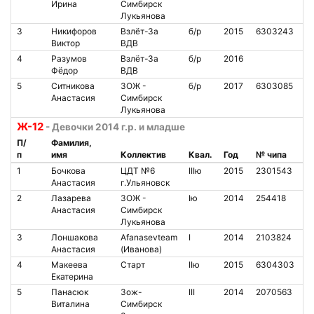
Ирина
Симбирск
Лукьянова
3
Никифоров
Взлёт-За
б/р
2015
6303243
7
Виктор
ВДВ
4
Разумов
Взлёт-За
б/р
2016
4
Фёдор
ВДВ
5
Ситникова
ЗОЖ -
б/р
2017
6303085
1
Анастасия
Симбирск
Лукьянова
Ж-12
- Девочки 2014 г.р. и младше
П/
Фамилия,
п
имя
Коллектив
Квал.
Год
№ чипа
Н
1
Бочкова
ЦДТ №6
IIIю
2015
2301543
1
Анастасия
г.Ульяновск
2
Лазарева
ЗОЖ -
Iю
2014
254418
1
Анастасия
Симбирск
Лукьянова
3
Лоншакова
Afanasevteam
I
2014
2103824
9
Анастасия
(Иванова)
4
Макеева
Старт
IIю
2015
6304303
3
Екатерина
5
Панасюк
Зож-
III
2014
2070563
3
Виталина
Симбирск