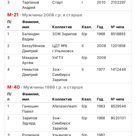
3
Тарпанов
Старт
I
2010
2102297
8
Андрей
М-21
- Мужчины 2008 г.р. и старше
П/
Фамилия,
п
имя
Коллектив
Квал.
Год
№ чипа
Н
1
Баландин
ЗОЖ Зарипов
б/р
1968
8518893
2
Вадим
2
Беззубёнков
ЦДТ №6
II
2008
1201858
1
Дмитрий
г.Ульяновск
3
Макаров
УлГТУ
б/р
2006
1
Артём
4
Немытов
Зож-
II
1977
1412446
9
Дмитрий
Симбирск
Зарипов
М-40
- Мужчины 1986 г.р. и старше
П/
Фамилия,
п
имя
Коллектив
Квал.
Год
№ чипа
Н
1
Ганюшин
Afanasevteam
б/р
1963
8529546
7
Павел
2
Зарипов
Зож-
б/р
1966
8020101
5
Эдуард
Симбирск
Зарипов
3
Родионов
Ульяновск,
б/р
1982
5