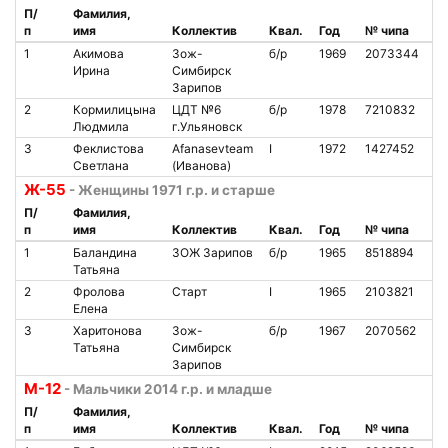
П/
Фамилия,
п
имя
Коллектив
Квал.
Год
№ чипа
Н
1
Акимова
Зож-
б/р
1969
2073344
2
Ирина
Симбирск
Зарипов
2
Кормилицына
ЦДТ №6
б/р
1978
7210832
7
Людмила
г.Ульяновск
3
Феклистова
Afanasevteam
I
1972
1427452
6
Светлана
(Иванова)
Ж-55
- Женщины 1971 г.р. и старше
П/
Фамилия,
п
имя
Коллектив
Квал.
Год
№ чипа
Н
1
Баландина
ЗОЖ Зарипов
б/р
1965
8518894
2
Татьяна
2
Фролова
Старт
I
1965
2103821
2
Елена
3
Харитонова
Зож-
б/р
1967
2070562
1
Татьяна
Симбирск
Зарипов
М-12
- Мальчики 2014 г.р. и младше
П/
Фамилия,
п
имя
Коллектив
Квал.
Год
№ чипа
Н