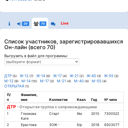
Live
20
70
Список участников, зарегистрировавшихся
Он-лайн (всего 70)
Выгрузить в файл для программы:
ДТР
Ж-12
Ж-14
Ж-17
Ж-21
Ж-40
Ж-55
(5)
(7)
(6)
(4)
(2)
(3)
(3)
М-12
М-14
М-17
М-21
М-40
М-55
(9)
(15)
(3)
(4)
(4)
(4)
ОТКРЫТАЯ
(1)
П/
Фамилия,
п
имя
Коллектив
Квал.
Год
№ чипа
Н
ДТР
- Открытая группа с сопровождающими
1
Глазкова
Старт
IIIю
2015
7300522
1
Катя
2
Ерастова
ЗОЖ -
б/р
2018
6303077
1