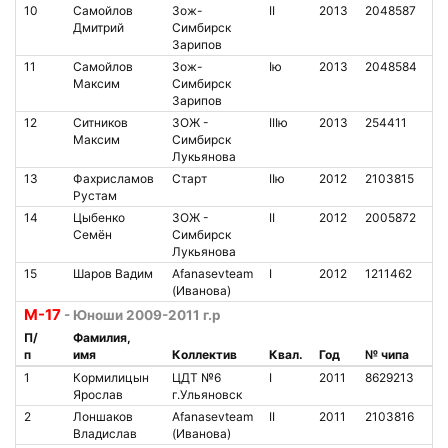
10
Самойлов
Зож-
II
2013
2048587
1
Дмитрий
Симбирск
Зарипов
11
Самойлов
Зож-
Iю
2013
2048584
1
Максим
Симбирск
Зарипов
12
Ситников
ЗОЖ -
IIIю
2013
254411
1
Максим
Симбирск
Лукьянова
13
Фахрисламов
Старт
IIю
2012
2103815
6
Рустам
14
Цыбенко
ЗОЖ -
II
2012
2005872
1
Семён
Симбирск
Лукьянова
15
Шаров Вадим
Afanasevteam
I
2012
1211462
1
(Иванова)
М-17
- Юноши 2009-2011 г.р
П/
Фамилия,
п
имя
Коллектив
Квал.
Год
№ чипа
Н
1
Кормилицын
ЦДТ №6
I
2011
8629213
9
Ярослав
г.Ульяновск
2
Лоншаков
Afanasevteam
II
2011
2103816
9
Владислав
(Иванова)