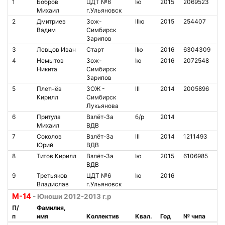
1
Бобров
ЦДТ №6
Iю
2015
2069523
7
Михаил
г.Ульяновск
2
Дмитриев
Зож-
IIIю
2015
254407
1
Вадим
Симбирск
Зарипов
3
Левцов Иван
Старт
IIю
2016
6304309
1
4
Немытов
Зож-
Iю
2016
2072548
9
Никита
Симбирск
Зарипов
5
Плетнёв
ЗОЖ -
III
2014
2005896
1
Кирилл
Симбирск
Лукьянова
6
Притула
Взлёт-За
б/р
2014
4
Михаил
ВДВ
7
Соколов
Взлёт-За
III
2014
1211493
7
Юрий
ВДВ
8
Титов Кирилл
Взлёт-За
Iю
2015
6106985
1
ВДВ
9
Третьяков
ЦДТ №6
Iю
2016
1
Владислав
г.Ульяновск
М-14
- Юноши 2012-2013 г.р
П/
Фамилия,
п
имя
Коллектив
Квал.
Год
№ чипа
Н