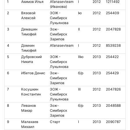
1
Акимов Илья
Afanasevteam
I
2012
1211492
6
(Иванова)
2
Вязовой
ЗОЖ -
Iю
2012
254409
1
Алексей
Симбирск
Лукьянова
3
Демашин
Зож-
II
2012
2047828
1
Тимофей
Симбирск
Зарипов
4
Домнин
Afanasevteam
I
2012
8539238
3
Тимофей
5
Дубровский
ЗОЖ -
IIIю
2013
254422
1
Никита
Симбирск
Лукьянова
6
Ибетов Денис
Зож-
б/р
2013
254429
1
Симбирск
Зарипов
7
Косушкин
ЗОЖ -
III
2012
2047826
1
Константин
Симбирск
Лукьянова
8
Леванов
Зож-
б/р
2013
2048588
1
Макар
Симбирск
Зарипов
9
Малахаев
Старт
I
2013
2090787
1
Михаил