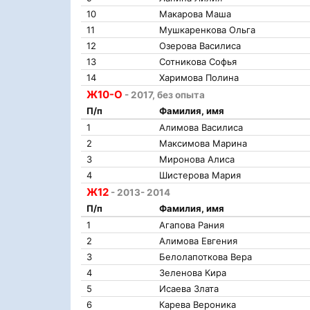
10
Макарова Маша
11
Мушкаренкова Ольга
12
Озерова Василиса
13
Сотникова Софья
14
Харимова Полина
Ж10-О
- 2017, без опыта
П/п
Фамилия, имя
1
Алимова Василиса
2
Максимова Марина
3
Миронова Алиса
4
Шистерова Мария
Ж12
- 2013- 2014
П/п
Фамилия, имя
1
Агапова Рания
2
Алимова Евгения
3
Белолапоткова Вера
4
Зеленова Кира
5
Исаева Злата
6
Карева Вероника