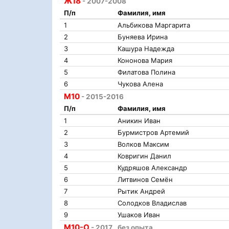
Ж18
- 2007-2008
П/п
Фамилия, имя
1
Альбикова Маргарита
2
Буняева Ирина
3
Кашура Надежда
4
Кононова Мария
5
Филатова Полина
6
Чукова Алена
М10
- 2015-2016
П/п
Фамилия, имя
1
Аникин Иван
2
Бурмистров Артемий
3
Волков Максим
4
Ковригин Данил
5
Кудряшов Александр
6
Литвинов Семён
7
Рытик Андрей
8
Солодков Владислав
9
Ушаков Иван
М10-О
- 2017 , без опыта