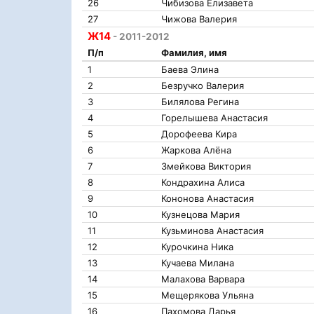
26
Чибизова Елизавета
27
Чижова Валерия
Ж14
- 2011-2012
П/п
Фамилия, имя
1
Баева Элина
2
Безручко Валерия
3
Билялова Регина
4
Горелышева Анастасия
5
Дорофеева Кира
6
Жаркова Алёна
7
Змейкова Виктория
8
Кондрахина Алиса
9
Кононова Анастасия
10
Кузнецова Мария
11
Кузьминова Анастасия
12
Курочкина Ника
13
Кучаева Милана
14
Малахова Варвара
15
Мещерякова Ульяна
16
Пахомова Дарья