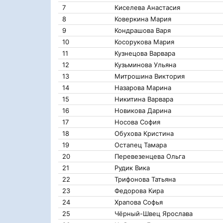
7
Киселева Анастасия
8
Коверкина Мария
9
Кондрашова Варя
10
Косорукова Мария
11
Кузнецова Варвара
12
Кузьминова Ульяна
13
Митрошина Виктория
14
Назарова Марина
15
Никитина Варвара
16
Новикова Дарина
17
Носова София
18
Обухова Кристина
19
Остапец Тамара
20
Перевезенцева Ольга
21
Рудик Вика
22
Трифонова Татьяна
23
Федорова Кира
24
Храпова Софья
25
Чëрный-Швец Ярослава