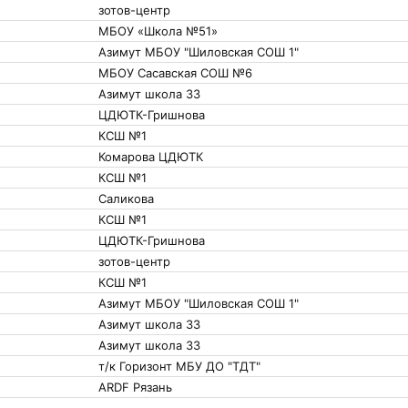
зотов-центр
МБОУ «Школа №51»
Азимут МБОУ "Шиловская СОШ 1"
МБОУ Сасавская СОШ №6
Азимут школа 33
ЦДЮТК-Гришнова
КСШ №1
Комарова ЦДЮТК
КСШ №1
Саликова
КСШ №1
ЦДЮТК-Гришнова
зотов-центр
КСШ №1
Азимут МБОУ "Шиловская СОШ 1"
Азимут школа 33
Азимут школа 33
т/к Горизонт МБУ ДО "ТДТ"
ARDF Рязань