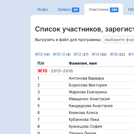
Инфо
Заявки
Участники
Об
49
296
Список участников, зарегис
Выгрузить в файл для программы:
Ж10
Ж10-О
Ж12
Ж14
Ж16
Ж1
(14)
(4)
(27)
(30)
(22)
П/п
Фамилия, имя
Ж10
- 2015-2016
1
Антонова Варвара
2
Борисова Виктория
3
Жаркова Екатерина
4
Иващенко Анастасия
5
Кандаурова Анастасия
6
Комкова Алиса
7
Кубанкова Лика
8
Кузнецова София
9
Лапина Лилия