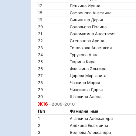
17
Пенкина Ирина
18
Сафронова Ангелина
19
Синицына Дарья
20
Соловьева Полина
21
Соломатина Анастасия
22
Степанова Арина
23
Теплякова Анастасия
24
Турукова Анна
25
Тюрина Кира
26
Фалькина Эльвира
27
Царёва Маргарита
28
Чавкина Мария
29
Чижикова Дарья
30
Шашкина Алёна
Ж16
- 2009-2010
П/п
Фамилия, имя
1
Агапкина Александра
2
Алёхина Екатерина
3
Беляева Александра