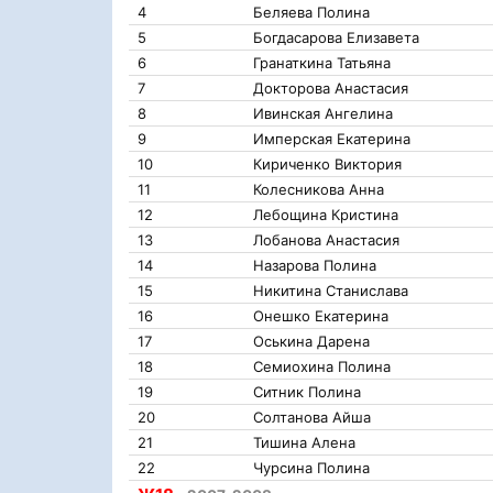
4
Беляева Полина
5
Богдасарова Елизавета
6
Гранаткина Татьяна
7
Докторова Анастасия
8
Ивинская Ангелина
9
Имперская Екатерина
10
Кириченко Виктория
11
Колесникова Анна
12
Лебощина Кристина
13
Лобанова Анастасия
14
Назарова Полина
15
Никитина Станислава
16
Онешко Екатерина
17
Оськина Дарена
18
Семиохина Полина
19
Ситник Полина
20
Солтанова Айша
21
Тишина Алена
22
Чурсина Полина