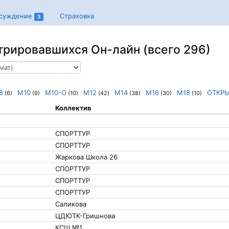
суждение
Страховка
3
трировавшихся Он-лайн (всего 296)
8
М10
М10-О
М12
М14
М16
М18
ОТКР
(6)
(9)
(10)
(42)
(38)
(30)
(10)
Коллектив
СПОРТТУР
СПОРТТУР
Жаркова Школа 26
СПОРТТУР
СПОРТТУР
СПОРТТУР
Саликова
ЦДЮТК-Гришнова
КСШ №1