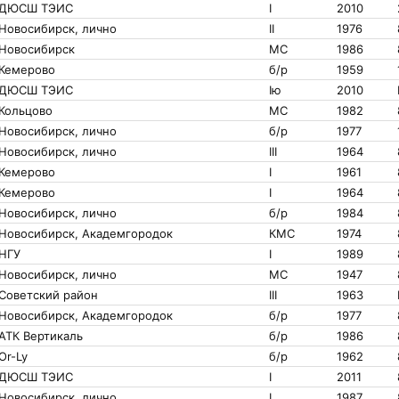
ДЮСШ ТЭИС
I
2010
Новосибирск, лично
II
1976
Новосибирск
МС
1986
Кемерово
б/р
1959
ДЮСШ ТЭИС
Iю
2010
Кольцово
МС
1982
Новосибирск, лично
б/р
1977
Новосибирск, лично
III
1964
Кемерово
I
1961
Кемерово
I
1964
Новосибирск, лично
б/р
1984
Новосибирск, Академгородок
КМС
1974
НГУ
I
1989
Новосибирск, лично
МС
1947
Советский район
III
1963
Новосибирск, Академгородок
б/р
1977
АТК Вертикаль
б/р
1986
Or-Ly
б/р
1962
ДЮСШ ТЭИС
I
2011
Новосибирск, лично
I
1987