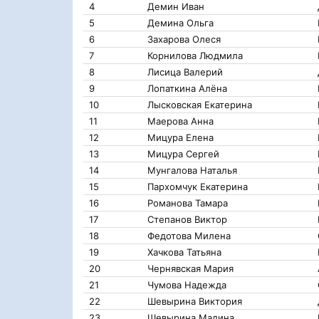
4
Демин Иван
5
Демина Ольга
6
Захарова Олеся
7
Корнилова Людмила
8
Лисица Валерий
9
Лопаткина Алёна
10
Лысковская Екатерина
11
Маерова Анна
12
Мицура Елена
13
Мицура Сергей
14
Мунгалова Наталья
15
Пархомчук Екатерина
16
Романова Тамара
17
Степанов Виктор
18
Федотова Милена
19
Хачкова Татьяна
20
Чернявская Мария
21
Чумова Надежда
22
Шевырина Виктория
23
Шевырина Мадина