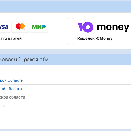
ата картой
Кошелек ЮMoney
овосибирская обл.
ской области
кой области
ской области
рска