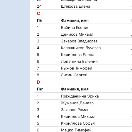
24
Шляхова Елена
C
П/п
Фамилия, имя
1
Бабина Ксения
2
Денисов Михаил
3
Захаров Владислав
4
Калашников Лучезар
5
Кириллова Елена
6
Лопаткина Евгения
7
Рыжов Тимофей
8
Энтин Сергей
D
П/п
Фамилия, имя
1
Гражданкина Эрика
2
Жуманов Данияр
3
Захаров Роман
4
Кириллов Михаил
5
Кириллова Софья
6
Мацко Тимофей