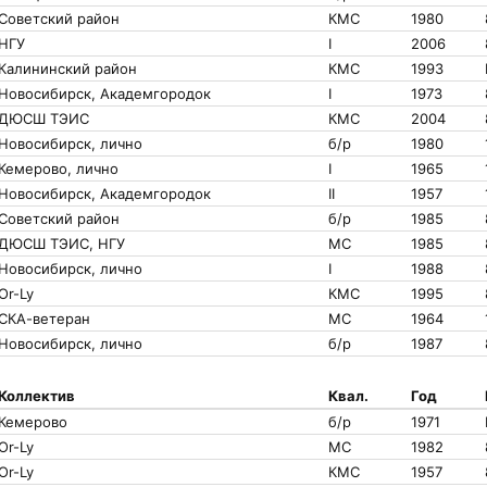
Советский район
КМС
1980
НГУ
I
2006
Калининский район
КМС
1993
Новосибирск, Академгородок
I
1973
ДЮСШ ТЭИС
КМС
2004
Новосибирск, лично
б/р
1980
Кемерово, лично
I
1965
Новосибирск, Академгородок
II
1957
Советский район
б/р
1985
ДЮСШ ТЭИС, НГУ
МС
1985
Новосибирск, лично
I
1988
Or-Ly
КМС
1995
СКА-ветеран
МС
1964
Новосибирск, лично
б/р
1987
Коллектив
Квал.
Год
Кемерово
б/р
1971
Or-Ly
МС
1982
Or-Ly
КМС
1957