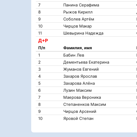
7
Панина Серафима
8
Рыжов Кирилл
9
Соболев Артëм
10
Чирцов Макар
11
Шевырина Надежда
Д+Р
П/п
Фамилия, имя
1
Бабин Лев
2
Дементьева Екатерина
3
Жуманов Евгений
4
Захаров Ярослав
5
Захарова Алёна
6
Лузин Максим
7
Маерова Вероника
8
Степаненков Максим
9
Чирцов Арсений
10
Яровой Степан