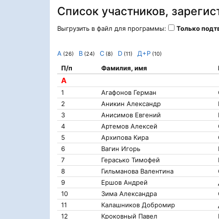
Список участников, зарегис
Выгрузить в файл для программы:
Только под
A
B
C
D
Д+Р
(26)
(24)
(8)
(11)
(10)
П/п
Фамилия, имя
A
1
Агафонов Герман
2
Аникин Александр
3
Анисимов Евгений
4
Артемов Алексей
5
Архипова Кира
6
Вагин Игорь
7
Герасько Тимофей
8
Гильманова Валентина
9
Ершов Андрей
10
Зима Александра
11
Калашников Добромир
12
Кроковный Павел