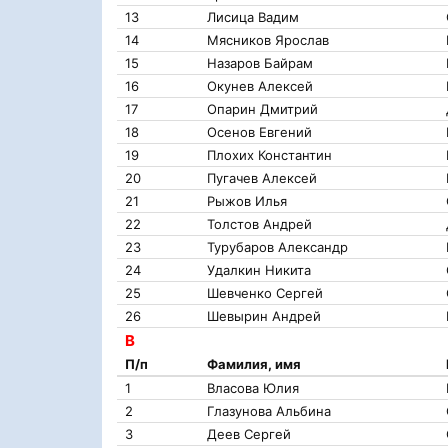
13
Лисица Вадим
14
Мясников Ярослав
15
Назаров Байрам
16
Окунев Алексей
17
Опарин Дмитрий
18
Осенов Евгений
19
Плохих Константин
20
Пугачев Алексей
21
Рыжов Илья
22
Толстов Андрей
23
Турубаров Александр
24
Удалкин Никита
25
Шевченко Сергей
26
Шевырин Андрей
B
П/п
Фамилия, имя
1
Власова Юлия
2
Глазунова Альбина
3
Деев Сергей