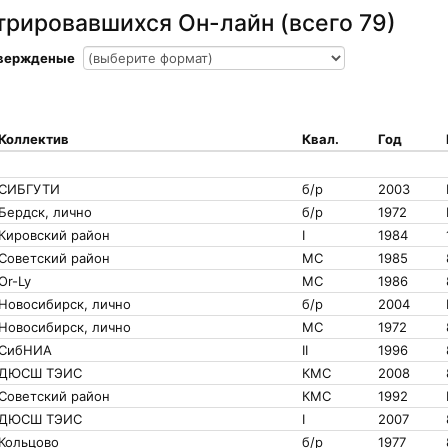
трировавшихся Он-лайн (всего 79)
твержденые
Коллектив
Квал.
Год
СИБГУТИ
б/р
2003
Бердск, лично
б/р
1972
Кировский район
I
1984
Советский район
МС
1985
Or-Ly
МС
1986
Новосибирск, лично
б/р
2004
Новосибирск, лично
МС
1972
СибНИА
II
1996
ДЮСШ ТЭИС
КМС
2008
Советский район
КМС
1992
ДЮСШ ТЭИС
I
2007
Кольцово
б/р
1977