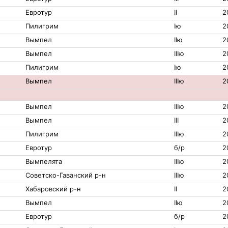
Евротур
II
2
Пилигрим
Iю
2
Вымпел
IIю
2
Вымпел
IIIю
2
Пилигрим
Iю
2
Вымпел
IIIю
2
Вымпел
IIIю
2
Вымпел
III
2
Пилигрим
IIIю
2
Евротур
б/р
2
Вымпелята
IIIю
2
Советско-Гаванский р-н
IIIю
2
Хабаровский р-н
II
2
Вымпел
IIю
2
Евротур
б/р
2