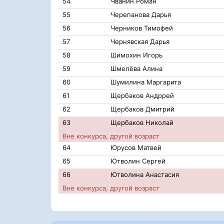
54
Чванин Роман
55
Черепанова Дарья
56
Черников Тимофей
57
Чернявская Дарья
58
Шимохин Игорь
59
Шмелёва Алина
60
Шумилина Маргарита
61
Щербаков Андррей
62
Щербаков Дмитрий
63
Щербаков Николай
Вне конкурса, другой возраст
64
Юрусов Матвей
65
Ютволин Сергей
66
Ютволина Анастасия
Вне конкурса, другой возраст