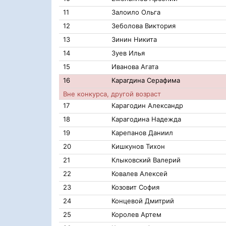
11
Залоило Ольга
12
Зеболова Виктория
13
Зинин Никита
14
Зуев Илья
15
Иванова Агата
16
Карагдина Серафима
Вне конкурса, другой возраст
17
Карагодин Александр
18
Карагодина Надежда
19
Карепанов Даниил
20
Кишкунов Тихон
21
Клыковский Валерий
22
Ковалев Алексей
23
Козовит София
24
Концевой Дмитрий
25
Королев Артем