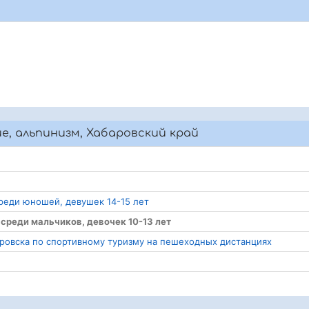
ие, альпинизм, Хабаровский край
среди юношей, девушек 14-15 лет
 среди мальчиков, девочек 10-13 лет
аровска по спортивному туризму на пешеходных дистанциях