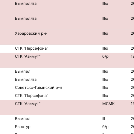
Вымпелята
IIIю
2
Вымпелята
IIIю
2
Хабаровский р-н
IIIю
2
СТК "Персефона"
IIIю
2
СТК "Азимут"
б/р
1
Вымпел
IIIю
2
Вымпелята
IIIю
2
Советско-Гаванский р-н
IIIю
2
СТК "Персефона"
IIIю
2
СТК "Азимут"
МСМК
1
Вымпел
III
2
Евротур
б/р
2