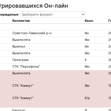
стрировавшихся Он-лайн
твержденые
Коллектив
Квал.
Г
Советско-Гаванский р-н
IIю
2
Вымпелята
IIIю
2
Вымпел
IIю
2
Вымпелята
IIIю
2
Пилигрим
II
2
СТК "Персефона"
IIIю
2
Вымпелята
IIIю
2
СТК "Азимут"
IIIю
1
СТК "Азимут"
б/р
1
Евротур
III
2