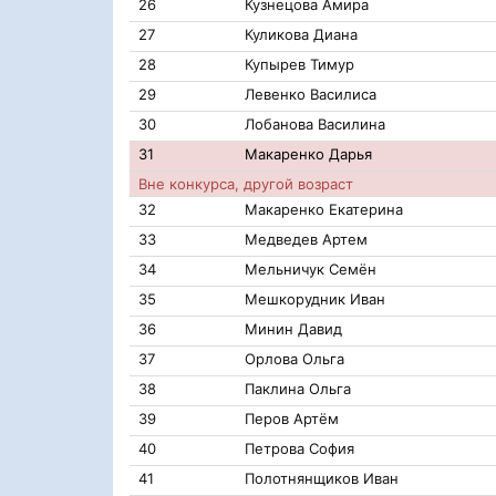
26
Кузнецова Амира
27
Куликова Диана
28
Купырев Тимур
29
Левенко Василиса
30
Лобанова Василина
31
Макаренко Дарья
Вне конкурса, другой возраст
32
Макаренко Екатерина
33
Медведев Артем
34
Мельничук Семён
35
Мешкорудник Иван
36
Минин Давид
37
Орлова Ольга
38
Паклина Ольга
39
Перов Артём
40
Петрова София
41
Полотнянщиков Иван