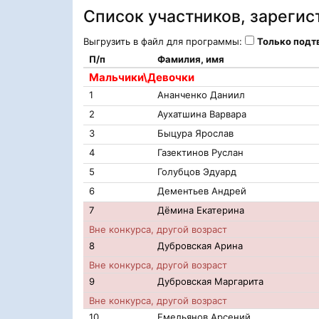
Список участников, зареги
Выгрузить в файл для программы:
Только под
П/п
Фамилия, имя
Мальчики\Девочки
1
Ананченко Даниил
2
Аухатшина Варвара
3
Быцура Ярослав
4
Газектинов Руслан
5
Голубцов Эдуард
6
Дементьев Андрей
7
Дёмина Екатерина
Вне конкурса, другой возраст
8
Дубровская Арина
Вне конкурса, другой возраст
9
Дубровская Маргарита
Вне конкурса, другой возраст
10
Емельянов Арсений