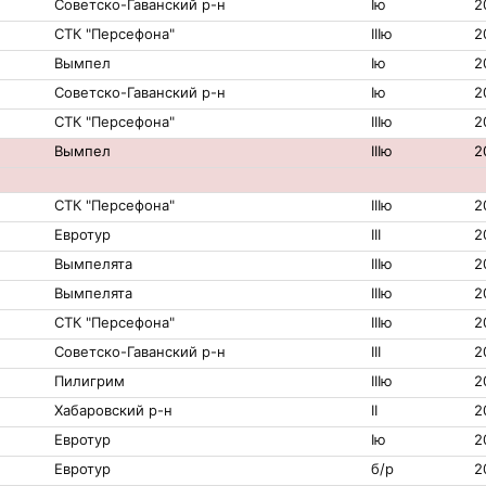
Советско-Гаванский р-н
Iю
2
СТК "Персефона"
IIIю
2
Вымпел
Iю
2
Советско-Гаванский р-н
Iю
2
СТК "Персефона"
IIIю
2
Вымпел
IIIю
2
СТК "Персефона"
IIIю
2
Евротур
III
2
Вымпелята
IIIю
2
Вымпелята
IIIю
2
СТК "Персефона"
IIIю
2
Советско-Гаванский р-н
III
2
Пилигрим
IIIю
2
Хабаровский р-н
II
2
Евротур
Iю
2
Евротур
б/р
2