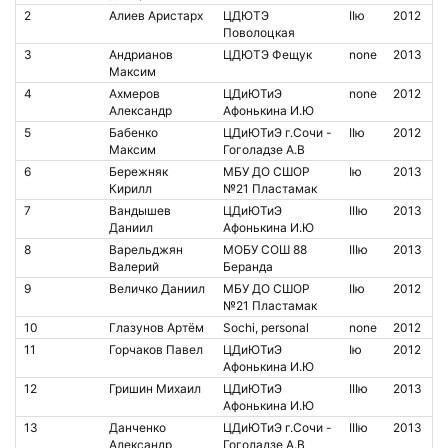
2
Алиев Аристарх
ЦДЮТЭ
IIю
2012
Поволоцкая
3
Андрианов
ЦДЮТЭ Фещук
none
2013
Максим
4
Ахмеров
ЦДиЮТиЭ
none
2012
Александр
Афонькина И.Ю
5
Бабенко
ЦДиЮТиЭ г.Сочи -
IIю
2012
Максим
Гоголадзе А.В
6
Бережняк
МБУ ДО СШОР
Iю
2013
Кирилл
№21 Пластамак
7
Вандышев
ЦДиЮТиЭ
IIIю
2013
Даниил
Афонькина И.Ю
8
Варельджян
МОБУ СОШ 88
IIIю
2013
Валерий
Беранда
9
Величко Даниил
МБУ ДО СШОР
IIю
2012
№21 Пластамак
10
Глазунов Артём
Sochi, personal
none
2012
11
Горчаков Павел
ЦДиЮТиЭ
Iю
2012
Афонькина И.Ю
12
Гришин Михаил
ЦДиЮТиЭ
IIIю
2013
Афонькина И.Ю
13
Данченко
ЦДиЮТиЭ г.Сочи -
IIIю
2013
Александр
Гоголадзе А.В