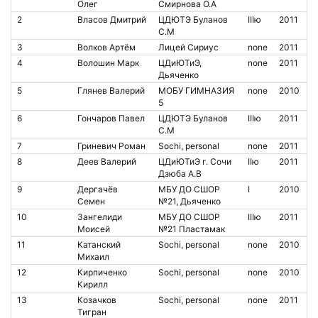
Олег
Смирнова О.А
2
Власов Дмитрий
ЦДЮТЭ Буланов
IIIю
2011
С.М
3
Волков Артём
Лицей Сириус
none
2011
4
Волошин Марк
ЦДиЮТиЭ,
none
2011
Дьяченко
5
Глянев Валерий
МОБУ ГИМНАЗИЯ
none
2010
5
6
Гончаров Павел
ЦДЮТЭ Буланов
IIIю
2011
С.М
7
Гриневич Роман
Sochi, personal
none
2011
8
Деев Валерий
ЦДиЮТиЭ г. Сочи
IIю
2011
Дзюба А.В
9
Дергачёв
МБУ ДО СШОР
I
2010
Семен
№21, Дьяченко
10
Зангелиди
МБУ ДО СШОР
IIIю
2011
Моисей
№21 Пластамак
11
Катанский
Sochi, personal
none
2010
Михаил
12
Кирпиченко
Sochi, personal
none
2010
Кирилл
13
Козачков
Sochi, personal
none
2011
Тигран