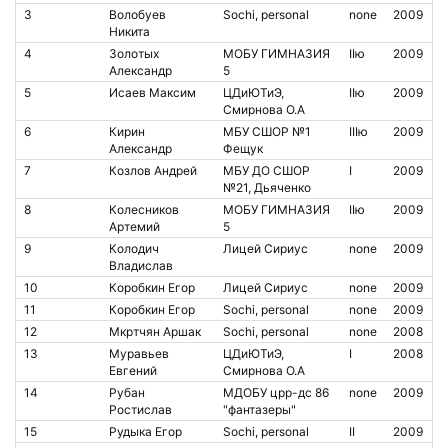
3
Волобуев
Sochi, personal
none
2009
Никита
4
Золотых
МОБУ ГИМНАЗИЯ
IIю
2009
Александр
5
5
Исаев Максим
ЦДиЮТиЭ,
IIю
2009
Смирнова О.А
6
Кирин
МБУ СШОР №1
IIIю
2009
Александр
Фещук
7
Козлов Андрей
МБУ ДО СШОР
I
2009
№21, Дьяченко
8
Колесников
МОБУ ГИМНАЗИЯ
IIю
2009
Артемий
5
9
Колодич
Лицей Сириус
none
2009
Владислав
10
Коробкин Егоp
Лицей Сириус
none
2009
11
Коробкин Егор
Sochi, personal
none
2009
12
Мкртчян Аршак
Sochi, personal
none
2008
13
Муравьев
ЦДиЮТиЭ,
I
2008
Евгений
Смирнова О.А
14
Рубан
МДОБУ црр-дс 86
none
2009
Ростислав
"фантазеры"
15
Рудыка Егор
Sochi, personal
II
2009