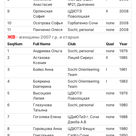
Анастасия
№21, Дьяченко
9
Орлянская
ЦДЮТЭ
II
2008
София
Поволоцкая
10
Осетрова Софья
Горбатенко Сочи
none
2008
11
Панченко Олеся
Sochi, personal
none
2008
ЖВ
- женщины 2007 г.р. и старше
SeqNum
Full Name
Club
Qual
Year
1
Андреева Ольга
Sochi, personal
none
1979
2
Астахова
Лицей Сириус
II
1985
Ксения
3
Бойко Анна
Sochi Orienteering
I
1961
Team
4
Бояркина
Sochi Orienteering
I
1983
Екатерина
Team
5
Высоцкая
ЦДЮТЭ
none
1979
Лилия
Поволоцкая
6
Глазунова
Sochi, personal
none
1980
Татьяна
7
Гоголева Елена
ЦДиЮТиЭ г. Сочи
none
1988
Дзюба А.В
8
Горовцова Анна
ЦДЮТЭ Фещук
none
1980
9
Григорьева
СатКо Сочи
none
1950