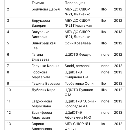
Таисия
Поволоцкая
2
Бодунова Дарья
МБУ ДО СШОР
IIIю
2012
№21, Дьяченко
3
Борукаева
МБУ ДО СШОР
IIю
2012
Валерия
№21 Пластамак
4
Вакуленко
МБУ ДО СШОР
IIю
2013
Виктория
№21, Дьяченко
5
Виноградская
Сочи Ковалева
IIIю
2012
Ева
6
Гатина
ЦДЮТЭ Фещук
none
2012
Елизавета
7
Голушко Ксения
Sochi, personal
none
2012
8
Горохова
ЦДиЮТиЭ,
none
2013
Маргарита
Смирнова О.А
9
Гущина Варвара
Горбатенко Сочи
IIю
2013
10
Дубовик Кира
ЦДЮТЭ Буланов
IIIю
2012
С.М
11
Евдокимова
ЦДиЮТиЭ г.Сочи -
none
2013
Мирослава
Гоголадзе А.В
12
Евстифеева
ЦДиЮТиЭ
none
2013
Анастасия
Афонькина И.Ю
13
Зорина
МБУ СШОР №1
Iю
2012
Александра
Фещук