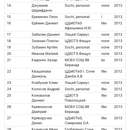
14
Джумаев
Sochi, personal
none
2013
Шарифджон
15
Еременко Леон
Sochi, personal
I
2013
16
Ерёмин Даниил
ЦДиЮТиЭ
IIIю
2012
Афонькина И.Ю
17
Забелин Даниил
Лицей Сириус
none
2013
18
Зазехин Платон
ЦДЮТЭ Фещук
none
2013
19
Зубакин Артём
Sochi, personal
none
2013
20
Иванов Матвей
ЦДЮТЭ Фещук
none
2013
21
Кадонян Захар
МОБУ СОШ 88
Iю
2013
Беранда
22
Квашилава
ЦДиЮТиЭ г. Сочи
IIIю
2012
Даниэль
Дзюба А.В
23
Клабуков Клим
Лицей Сириус
none
2013
24
Колосов Андрей
Sochi, personal
IIIю
2012
25
Коновалов
ЦДЮТЭ
IIIю
2013
Даниил
Поволоцкая
26
Кривоносов
МОБУ СОШ 88
IIIю
2013
Дмитрий
Беранда
27
Криворучко
ЦДиЮТиЭ,
IIIю
2013
Денис
Смирнова О.А
28
Кузнецов Иван
Горбатенко Сочи
IIIю
2012