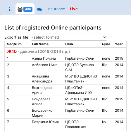
Insurance
Live
488
List of registered Online participants
Export as file:
SeqNum
Full Name
Club
Qual
Year
Ж10
- девочки (2015-2014 г.р.)
1
Азява Полина
Горбатенко Сочи
none
2015
2
Албегова Ника
ЦДЮТЭ Буланов
IIIю
2014
С.М
3
Анашкина
МБУ ДО ЦДиЮТиЭ
none
2014
Александра
Пластамак
4
Безглядова
ЦДиЮТиЭ
none
2014
Арина
Афонькина И.Ю
5
Бондарева
МБУ ДО ЦДиЮТиЭ
IIIю
2015
Алиса
Пластамак
6
Бондаренко
Горбатенко Сочи
IIIю
2014
Мария
7
Бояркина Юлия
ЦДЮТЭ
Iю
2014
Поволоцкая