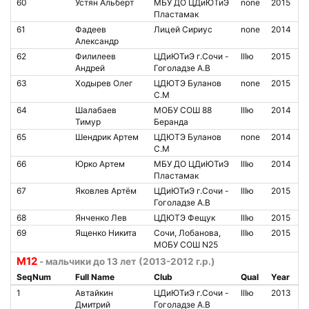
60
Устян Альберт
МБУ ДО ЦДиЮТиЭ
none
2015
Пластамак
61
Фадеев
Лицей Сириус
none
2014
Александр
62
Филилеев
ЦДиЮТиЭ г.Сочи -
IIIю
2015
Андрей
Гоголадзе А.В
63
Ходырев Олег
ЦДЮТЭ Буланов
none
2015
С.М
64
Шалабаев
МОБУ СОШ 88
IIIю
2014
Тимур
Беранда
65
Шендрик Артем
ЦДЮТЭ Буланов
none
2014
С.М
66
Юрко Артем
МБУ ДО ЦДиЮТиЭ
IIIю
2014
Пластамак
67
Яковлев Артём
ЦДиЮТиЭ г.Сочи -
IIIю
2015
Гоголадзе А.В
68
Янченко Лев
ЦДЮТЭ Фещук
IIIю
2015
69
Ященко Никита
Сочи, Лобанова,
IIIю
2015
МОБУ СОШ N25
М12
- мальчики до 13 лет (2013-2012 г.р.)
SeqNum
Full Name
Club
Qual
Year
1
Автайкин
ЦДиЮТиЭ г.Сочи -
IIIю
2013
Дмитрий
Гоголадзе А.В