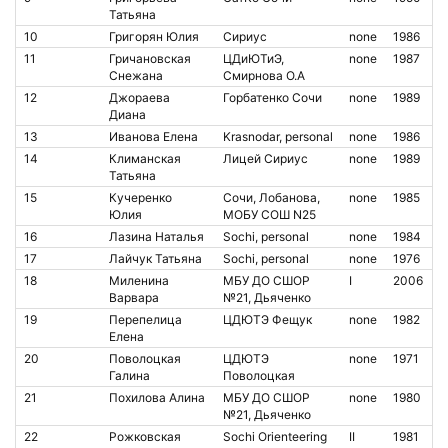
Татьяна
10
Григорян Юлия
Сириус
none
1986
11
Гричановская
ЦДиЮТиЭ,
none
1987
Снежана
Смирнова О.А
12
Джораева
Горбатенко Сочи
none
1989
Диана
13
Иванова Елена
Krasnodar, personal
none
1986
14
Климанская
Лицей Сириус
none
1989
Татьяна
15
Кучеренко
Сочи, Лобанова,
none
1985
Юлия
МОБУ СОШ N25
16
Лазина Наталья
Sochi, personal
none
1984
17
Лайчук Татьяна
Sochi, personal
none
1976
18
Миленина
МБУ ДО СШОР
I
2006
Варвара
№21, Дьяченко
19
Перепелица
ЦДЮТЭ Фещук
none
1982
Елена
20
Поволоцкая
ЦДЮТЭ
none
1971
Галина
Поволоцкая
21
Похилова Алина
МБУ ДО СШОР
none
1980
№21, Дьяченко
22
Рожковская
Sochi Orienteering
II
1981