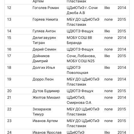
Артем
Пластамак
12
Гоголев Роман
ЦДиЮТиЭ г. Сочи
IIIю
2014
Дзюба А.В
13
Горяев Никита
МБУ ДО ЦДиЮТиЭ
none
2015
Пластамак
14
Гуляев Антон
ЦДЮТЭ Фещук
IIIю
2015
15
Делигавурян
МОБУ СОШ 88
none
2014
Тигран
Беранда
16
Дерий Семен
ЦДЮТЭ Фещук
none
2014
17
Дойников
Сочи, Лобанова,
IIIю
2015
Дмитрий
МОБУ СОШ N25
18
Долгих Илья
ЦДЮТЭ
IIIю
2014
Поволоцкая
19
Дорро Леон
МБУ ДО ЦДиЮТиЭ
none
2014
Пластамак
20
Дутов Будимир
ЦДЮТЭ Фещук
none
2015
21
Желтов Михаил
ЦДиЮТиЭ,
none
2014
Смирнова О.А
22
Зезарахов
МБУ ДО ЦДиЮТиЭ
none
2015
Тимур
Пластамак
23
Иванов Артем
МБУ ДО ЦДиЮТиЭ
none
2015
Пластамак
24
Иванов Ярослав
ЦДиЮТиЭ
IIIю
2014