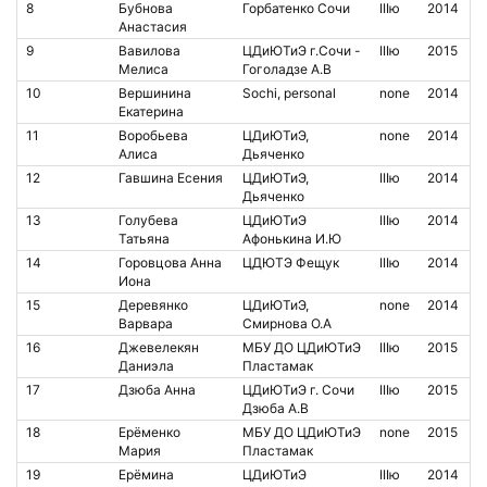
8
Бубнова
Горбатенко Сочи
IIIю
2014
Анастасия
9
Вавилова
ЦДиЮТиЭ г.Сочи -
IIIю
2015
Мелиса
Гоголадзе А.В
10
Вершинина
Sochi, personal
none
2014
Екатерина
11
Воробьева
ЦДиЮТиЭ,
none
2014
Алиса
Дьяченко
12
Гавшина Есения
ЦДиЮТиЭ,
IIIю
2014
Дьяченко
13
Голубева
ЦДиЮТиЭ
IIIю
2014
Татьяна
Афонькина И.Ю
14
Горовцова Анна
ЦДЮТЭ Фещук
IIIю
2014
Иона
15
Деревянко
ЦДиЮТиЭ,
none
2014
Варвара
Смирнова О.А
16
Джевелекян
МБУ ДО ЦДиЮТиЭ
IIIю
2015
Даниэла
Пластамак
17
Дзюба Анна
ЦДиЮТиЭ г. Сочи
IIIю
2015
Дзюба А.В
18
Ерёменко
МБУ ДО ЦДиЮТиЭ
none
2015
Мария
Пластамак
19
Ерёмина
ЦДиЮТиЭ
IIIю
2014