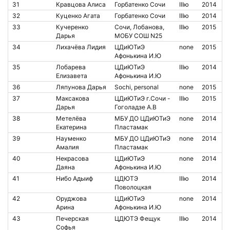
31
Кравцова Алиса
Горбатенко Сочи
IIIю
2014
32
Куценко Агата
Горбатенко Сочи
IIIю
2014
33
Кучеренко
Сочи, Лобанова,
IIIю
2015
Дарья
МОБУ СОШ N25
34
Лихачёва Лидия
ЦДиЮТиЭ
none
2015
Афонькина И.Ю
35
Лобарева
ЦДиЮТиЭ
IIIю
2014
Елизавета
Афонькина И.Ю
36
Ляпунова Дарья
Sochi, personal
none
2015
37
Максакова
ЦДиЮТиЭ г.Сочи -
IIIю
2015
Дарья
Гоголадзе А.В
38
Метелёва
МБУ ДО ЦДиЮТиЭ
none
2014
Екатерина
Пластамак
39
Науменко
МБУ ДО ЦДиЮТиЭ
none
2014
Амалия
Пластамак
40
Некрасова
ЦДиЮТиЭ
none
2014
Даяна
Афонькина И.Ю
41
Нибо Адыиф
ЦДЮТЭ
IIIю
2014
Поволоцкая
42
Оруджова
ЦДиЮТиЭ
none
2014
Арина
Афонькина И.Ю
43
Печерская
ЦДЮТЭ Фещук
IIIю
2014
Софья