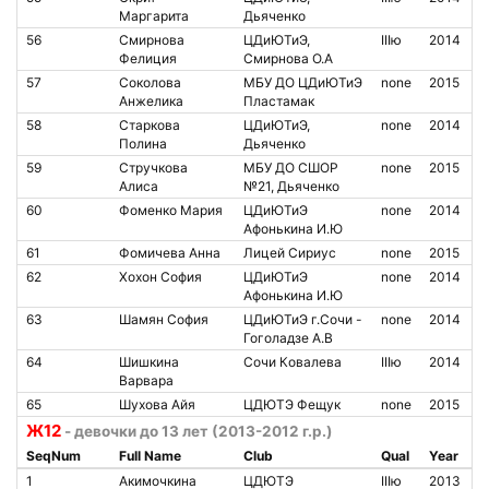
Маргарита
Дьяченко
56
Смирнова
ЦДиЮТиЭ,
IIIю
2014
Фелиция
Смирнова О.А
57
Соколова
МБУ ДО ЦДиЮТиЭ
none
2015
Анжелика
Пластамак
58
Старкова
ЦДиЮТиЭ,
none
2014
Полина
Дьяченко
59
Стручкова
МБУ ДО СШОР
none
2015
Алиса
№21, Дьяченко
60
Фоменко Мария
ЦДиЮТиЭ
none
2014
Афонькина И.Ю
61
Фомичева Анна
Лицей Сириус
none
2015
62
Хохон София
ЦДиЮТиЭ
none
2014
Афонькина И.Ю
63
Шамян София
ЦДиЮТиЭ г.Сочи -
none
2014
Гоголадзе А.В
64
Шишкина
Сочи Ковалева
IIIю
2014
Варвара
65
Шухова Айя
ЦДЮТЭ Фещук
none
2015
Ж12
- девочки до 13 лет (2013-2012 г.р.)
SeqNum
Full Name
Club
Qual
Year
1
Акимочкина
ЦДЮТЭ
IIIю
2013