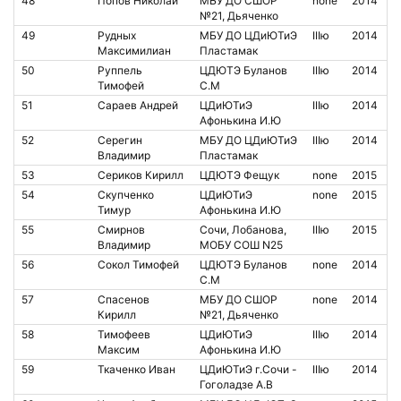
48
Попов Николай
МБУ ДО СШОР
none
2014
№21, Дьяченко
49
Рудных
МБУ ДО ЦДиЮТиЭ
IIIю
2014
Максимилиан
Пластамак
50
Руппель
ЦДЮТЭ Буланов
IIIю
2014
Тимофей
С.М
51
Сараев Андрей
ЦДиЮТиЭ
IIIю
2014
Афонькина И.Ю
52
Серегин
МБУ ДО ЦДиЮТиЭ
IIIю
2014
Владимир
Пластамак
53
Сериков Кирилл
ЦДЮТЭ Фещук
none
2015
54
Скупченко
ЦДиЮТиЭ
none
2015
Тимур
Афонькина И.Ю
55
Смирнов
Сочи, Лобанова,
IIIю
2015
Владимир
МОБУ СОШ N25
56
Сокол Тимофей
ЦДЮТЭ Буланов
none
2014
С.М
57
Спасенов
МБУ ДО СШОР
none
2014
Кирилл
№21, Дьяченко
58
Тимофеев
ЦДиЮТиЭ
IIIю
2014
Максим
Афонькина И.Ю
59
Ткаченко Иван
ЦДиЮТиЭ г.Сочи -
IIIю
2014
Гоголадзе А.В