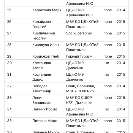
Афонькина И.Ю
25
Кабакович Марк
ЦДиЮТиЭ
none
2014
Афонькина И.Ю
26
Калайджян
МБУ ДО ЦДиЮТиЭ
none
2015
Георгий
Пластамак
27
Кирпичников
Sochi, personal
none
2015
Георгий
28
Кисопуло Иван
МБУ ДО ЦДиЮТиЭ
none
2015
Пластамак
29
Кордюков Глеб
Горный туризм
none
2015
30
Костандян
ЦДиЮТиЭ,
IIIю
2014
Артем
Дьяченко
31
Костандян
ЦДиЮТиЭ,
IIIю
2015
Давид
Дьяченко
32
Лебедев
Сочи, Лобанова,
none
2014
Александр
МОБУ СОШ N25
33
Левит
МБУ ДО СШОР
none
2015
Владислав
№21, Дьяченко
34
Лейних Иосиф
ЦДиЮТиЭ
IIIю
2014
Афонькина И.Ю
35
Литовко Марк
МБУ ДО ЦДиЮТиЭ
none
2015
Пластамак
36
Луданов Мирон
Сочи, Лобанова,
IIIю
2015