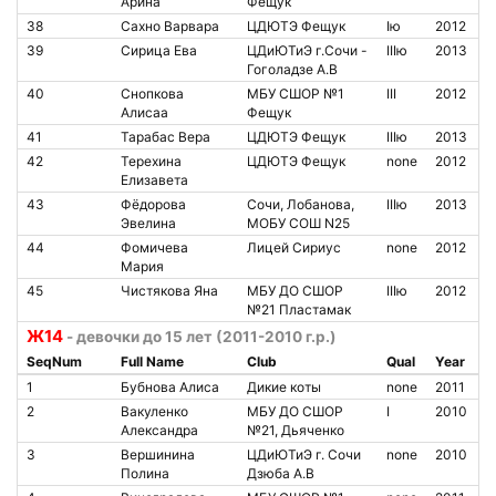
Арина
Фещук
38
Сахно Варвара
ЦДЮТЭ Фещук
Iю
2012
39
Сирица Ева
ЦДиЮТиЭ г.Сочи -
IIIю
2013
Гоголадзе А.В
40
Снопкова
МБУ СШОР №1
III
2012
Алисаа
Фещук
41
Тарабас Вера
ЦДЮТЭ Фещук
IIIю
2013
42
Терехина
ЦДЮТЭ Фещук
none
2012
Елизавета
43
Фёдорова
Сочи, Лобанова,
IIIю
2013
Эвелина
МОБУ СОШ N25
44
Фомичева
Лицей Сириус
none
2012
Мария
45
Чистякова Яна
МБУ ДО СШОР
IIIю
2012
№21 Пластамак
Ж14
- девочки до 15 лет (2011-2010 г.р.)
SeqNum
Full Name
Club
Qual
Year
1
Бубнова Алиса
Дикие коты
none
2011
2
Вакуленко
МБУ ДО СШОР
I
2010
Александра
№21, Дьяченко
3
Вершинина
ЦДиЮТиЭ г. Сочи
none
2010
Полина
Дзюба А.В