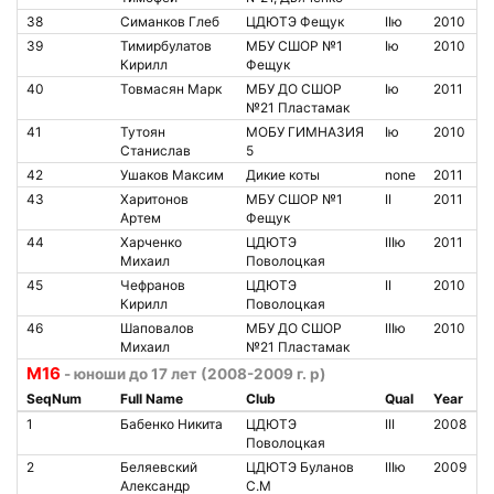
38
Симанков Глеб
ЦДЮТЭ Фещук
IIю
2010
39
Тимирбулатов
МБУ СШОР №1
Iю
2010
Кирилл
Фещук
40
Товмасян Марк
МБУ ДО СШОР
Iю
2011
№21 Пластамак
41
Тутоян
МОБУ ГИМНАЗИЯ
Iю
2010
Станислав
5
42
Ушаков Максим
Дикие коты
none
2011
43
Харитонов
МБУ СШОР №1
II
2011
Артем
Фещук
44
Харченко
ЦДЮТЭ
IIIю
2011
Михаил
Поволоцкая
45
Чефранов
ЦДЮТЭ
II
2010
Кирилл
Поволоцкая
46
Шаповалов
МБУ ДО СШОР
IIIю
2010
Михаил
№21 Пластамак
М16
- юноши до 17 лет (2008-2009 г. р)
SeqNum
Full Name
Club
Qual
Year
1
Бабенко Никита
ЦДЮТЭ
III
2008
Поволоцкая
2
Беляевский
ЦДЮТЭ Буланов
IIIю
2009
Александр
С.М