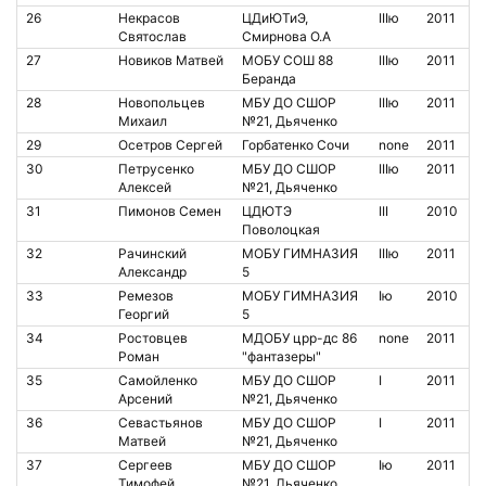
26
Некрасов
ЦДиЮТиЭ,
IIIю
2011
Святослав
Смирнова О.А
27
Новиков Матвей
МОБУ СОШ 88
IIIю
2011
Беранда
28
Новопольцев
МБУ ДО СШОР
IIIю
2011
Михаил
№21, Дьяченко
29
Осетров Сергей
Горбатенко Сочи
none
2011
30
Петрусенко
МБУ ДО СШОР
IIIю
2011
Алексей
№21, Дьяченко
31
Пимонов Семен
ЦДЮТЭ
III
2010
Поволоцкая
32
Рачинский
МОБУ ГИМНАЗИЯ
IIIю
2011
Александр
5
33
Ремезов
МОБУ ГИМНАЗИЯ
Iю
2010
Георгий
5
34
Ростовцев
МДОБУ црр-дс 86
none
2011
Роман
"фантазеры"
35
Самойленко
МБУ ДО СШОР
I
2011
Арсений
№21, Дьяченко
36
Севастьянов
МБУ ДО СШОР
I
2011
Матвей
№21, Дьяченко
37
Сергеев
МБУ ДО СШОР
Iю
2011
Тимофей
№21, Дьяченко