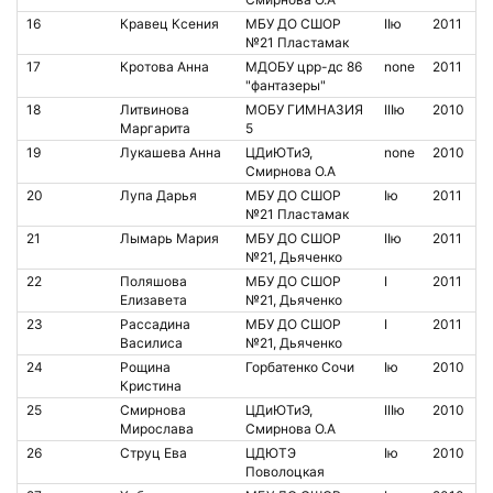
16
Кравец Ксения
МБУ ДО СШОР
IIю
2011
№21 Пластамак
17
Кротова Анна
МДОБУ црр-дс 86
none
2011
"фантазеры"
18
Литвинова
МОБУ ГИМНАЗИЯ
IIIю
2010
Маргарита
5
19
Лукашева Анна
ЦДиЮТиЭ,
none
2010
Смирнова О.А
20
Лупа Дарья
МБУ ДО СШОР
Iю
2011
№21 Пластамак
21
Лымарь Мария
МБУ ДО СШОР
IIю
2011
№21, Дьяченко
22
Поляшова
МБУ ДО СШОР
I
2011
Елизавета
№21, Дьяченко
23
Рассадина
МБУ ДО СШОР
I
2011
Василиса
№21, Дьяченко
24
Рощина
Горбатенко Сочи
Iю
2010
Кристина
25
Смирнова
ЦДиЮТиЭ,
IIIю
2010
Мирослава
Смирнова О.А
26
Струц Ева
ЦДЮТЭ
Iю
2010
Поволоцкая