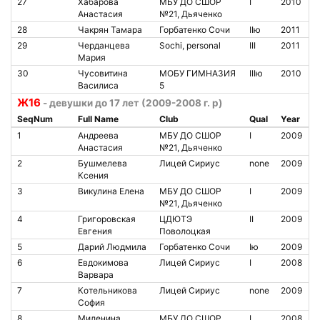
27
Хабарова
МБУ ДО СШОР
I
2010
Анастасия
№21, Дьяченко
28
Чакрян Тамара
Горбатенко Сочи
IIю
2011
29
Черданцева
Sochi, personal
III
2011
Мария
30
Чусовитина
МОБУ ГИМНАЗИЯ
IIIю
2010
Василиса
5
Ж16
- девушки до 17 лет (2009-2008 г. р)
SeqNum
Full Name
Club
Qual
Year
1
Андреева
МБУ ДО СШОР
I
2009
Анастасия
№21, Дьяченко
2
Бушмелева
Лицей Сириус
none
2009
Ксения
3
Викулина Елена
МБУ ДО СШОР
I
2009
№21, Дьяченко
4
Григоровская
ЦДЮТЭ
II
2009
Евгения
Поволоцкая
5
Дарий Людмила
Горбатенко Сочи
Iю
2009
6
Евдокимова
Лицей Сириус
I
2008
Варвара
7
Котельникова
Лицей Сириус
none
2009
София
8
Миленина
МБУ ДО СШОР
I
2008