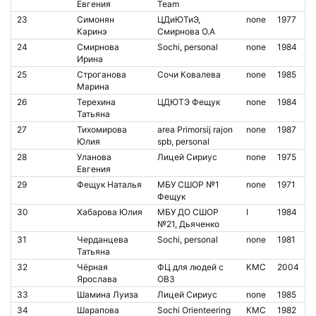
Евгения
Team
23
Симонян
ЦДиЮТиЭ,
none
1977
Каринэ
Смирнова О.А
24
Смирнова
Sochi, personal
none
1984
Ирина
25
Строганова
Сочи Ковалева
none
1985
Марина
26
Терехина
ЦДЮТЭ Фещук
none
1984
Татьяна
27
Тихомирова
area Primorsij rajon
none
1987
Юлия
spb, personal
28
Уланова
Лицей Сириус
none
1975
Евгения
29
Фещук Наталья
МБУ СШОР №1
none
1971
Фещук
30
Хабарова Юлия
МБУ ДО СШОР
I
1984
№21, Дьяченко
31
Черданцева
Sochi, personal
none
1981
Татьяна
32
Чёрная
ФЦ для людей с
КМС
2004
Ярослава
ОВЗ
33
Шамина Луиза
Лицей Сириус
none
1985
34
Шарапова
Sochi Orienteering
КМС
1982