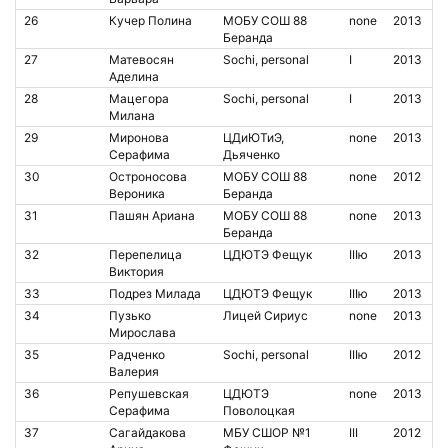
26
Кучер Полина
МОБУ СОШ 88
none
2013
Беранда
27
Матевосян
Sochi, personal
I
2013
Аделина
28
Мацегора
Sochi, personal
I
2013
Милана
29
Миронова
ЦДиЮТиЭ,
none
2013
Серафима
Дьяченко
30
Остроносова
МОБУ СОШ 88
none
2012
Вероника
Беранда
31
Пашян Ариана
МОБУ СОШ 88
none
2013
Беранда
32
Перепелица
ЦДЮТЭ Фещук
IIIю
2013
Виктория
33
Подрез Милада
ЦДЮТЭ Фещук
IIIю
2013
34
Пузько
Лицей Сириус
none
2013
Мирослава
35
Радченко
Sochi, personal
IIIю
2012
Валерия
36
Репушевская
ЦДЮТЭ
none
2013
Серафима
Поволоцкая
37
Сагайдакова
МБУ СШОР №1
III
2012