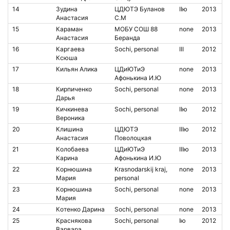
14
Зудина
ЦДЮТЭ Буланов
IIю
2013
Анастасия
С.М
15
Караман
МОБУ СОШ 88
none
2013
Анастасия
Беранда
16
Каргаева
Sochi, personal
III
2012
Ксюша
17
Кильян Алика
ЦДиЮТиЭ
none
2013
Афонькина И.Ю
18
Кирпиченко
Sochi, personal
none
2013
Дарья
19
Кичкинева
Sochi, personal
IIю
2012
Вероника
20
Клишина
ЦДЮТЭ
IIIю
2012
Анастасия
Поволоцкая
21
Колобаева
ЦДиЮТиЭ
IIIю
2013
Карина
Афонькина И.Ю
22
Корнюшина
Krasnodarskij kraj,
none
2013
Мария
personal
23
Корнюшина
Sochi, personal
none
2013
Мария
24
Котенко Дарина
Sochi, personal
none
2013
25
Краснякова
Sochi, personal
Iю
2012
Варвара