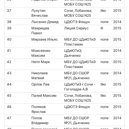
МОБУ СОШ N25
37
Лукутин
Сочи, Лобанова,
IIIю
2015
Вячеслав
МОБУ СОШ N25
38
Лысенко Демид
ЦДЮТЭ Фещук
none
2014
39
Макрищев
Лицей Сириус
III
2015
Павел
40
Мирзаев Ильяс
МБУ ДО ЦДиЮТиЭ
none
2015
Пластамак
41
Моисеенко
ЦДиЮТиЭ,
none
2014
Максим
Дьяченко
42
Непп Марк
МБУ ДО ЦДиЮТиЭ
none
2015
Пластамак
43
Николаев
МБУ ДО СШОР
none
2014
Матвей
№21, Дьяченко
44
Орлов Лев
ЦДиЮТиЭ г.Сочи -
IIIю
2015
Гоголадзе А.В
45
Палей Максим
Сочи, Лобанова,
IIIю
2015
МОБУ СОШ N25
46
Поляков
ЦДЮТЭ Фещук
none
2015
Ярослав
47
Попов
МБУ ДО СШОР
none
2014
Владимир
№21, Дьяченко