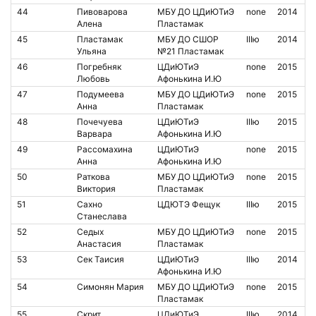
44
Пивоварова
МБУ ДО ЦДиЮТиЭ
none
2014
Алена
Пластамак
45
Пластамак
МБУ ДО СШОР
IIIю
2014
Ульяна
№21 Пластамак
46
Погребняк
ЦДиЮТиЭ
none
2015
Любовь
Афонькина И.Ю
47
Подумеева
МБУ ДО ЦДиЮТиЭ
none
2015
Анна
Пластамак
48
Почечуева
ЦДиЮТиЭ
IIIю
2015
Варвара
Афонькина И.Ю
49
Рассомахина
ЦДиЮТиЭ
none
2015
Анна
Афонькина И.Ю
50
Раткова
МБУ ДО ЦДиЮТиЭ
none
2015
Виктория
Пластамак
51
Сахно
ЦДЮТЭ Фещук
IIIю
2015
Станеслава
52
Седых
МБУ ДО ЦДиЮТиЭ
none
2015
Анастасия
Пластамак
53
Сек Таисия
ЦДиЮТиЭ
IIIю
2014
Афонькина И.Ю
54
Симонян Мария
МБУ ДО ЦДиЮТиЭ
none
2015
Пластамак
55
Скрит
ЦДиЮТиЭ,
IIIю
2014