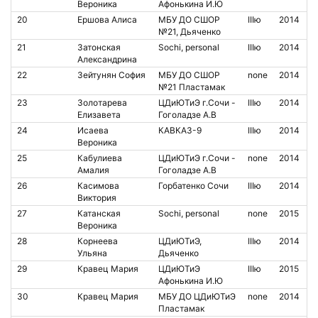
Вероника
Афонькина И.Ю
20
Ершова Алиса
МБУ ДО СШОР
IIIю
2014
№21, Дьяченко
21
Затонская
Sochi, personal
IIIю
2014
Александрина
22
Зейтунян София
МБУ ДО СШОР
none
2014
№21 Пластамак
23
Золотарева
ЦДиЮТиЭ г.Сочи -
IIIю
2014
Елизавета
Гоголадзе А.В
24
Исаева
КАВКАЗ-9
IIIю
2014
Вероника
25
Кабулиева
ЦДиЮТиЭ г.Сочи -
none
2014
Амалия
Гоголадзе А.В
26
Касимова
Горбатенко Сочи
IIIю
2014
Виктория
27
Катанская
Sochi, personal
none
2015
Вероника
28
Корнеева
ЦДиЮТиЭ,
IIIю
2014
Ульяна
Дьяченко
29
Кравец Мария
ЦДиЮТиЭ
IIIю
2015
Афонькина И.Ю
30
Кравец Мария
МБУ ДО ЦДиЮТиЭ
none
2014
Пластамак