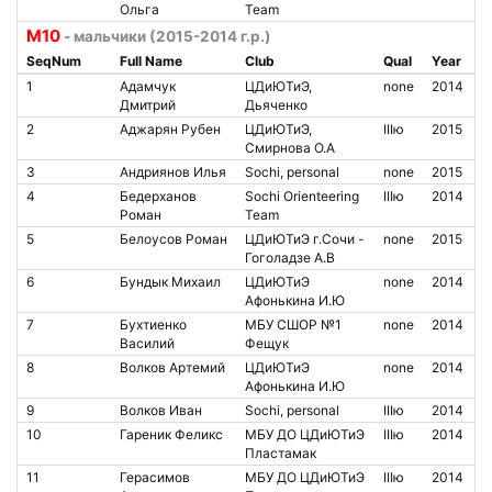
Ольга
Team
М10
- мальчики (2015-2014 г.р.)
SeqNum
Full Name
Club
Qual
Year
1
Адамчук
ЦДиЮТиЭ,
none
2014
Дмитрий
Дьяченко
2
Аджарян Рубен
ЦДиЮТиЭ,
IIIю
2015
Смирнова О.А
3
Андриянов Илья
Sochi, personal
none
2015
4
Бедерханов
Sochi Orienteering
IIIю
2014
Роман
Team
5
Белоусов Роман
ЦДиЮТиЭ г.Сочи -
none
2015
Гоголадзе А.В
6
Бундык Михаил
ЦДиЮТиЭ
none
2014
Афонькина И.Ю
7
Бухтиенко
МБУ СШОР №1
none
2014
Василий
Фещук
8
Волков Артемий
ЦДиЮТиЭ
none
2014
Афонькина И.Ю
9
Волков Иван
Sochi, personal
IIIю
2014
10
Гареник Феликс
МБУ ДО ЦДиЮТиЭ
IIIю
2014
Пластамак
11
Герасимов
МБУ ДО ЦДиЮТиЭ
IIIю
2014