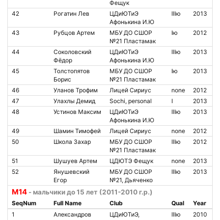
Фещук
42
Рогатин Лев
ЦДиЮТиЭ
IIIю
2013
Афонькина И.Ю
43
Рубцов Артем
МБУ ДО СШОР
Iю
2012
№21 Пластамак
44
Соколовский
ЦДиЮТиЭ
IIIю
2013
Фёдор
Афонькина И.Ю
45
Толстопятов
МБУ ДО СШОР
Iю
2013
Борис
№21 Пластамак
46
Уланов Трофим
Лицей Сириус
none
2012
47
Улахлы Демид
Sochi, personal
I
2013
48
Устинов Максим
ЦДиЮТиЭ
IIIю
2013
Афонькина И.Ю
49
Шамин Тимофей
Лицей Сириус
none
2012
50
Школа Захар
МБУ ДО СШОР
IIIю
2012
№21 Пластамак
51
Шушуев Артем
ЦДЮТЭ Фещук
none
2013
52
Янушевский
МБУ ДО СШОР
IIIю
2013
Егор
№21, Дьяченко
М14
- мальчики до 15 лет (2011-2010 г.р.)
SeqNum
Full Name
Club
Qual
Year
1
Александров
ЦДиЮТиЭ,
IIIю
2010