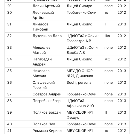
29
Левин Артемий
Лицей Сириус
none
2012
30
Лесневский
Горбатенко Сочи
Iю
2012
Артём
31
Лимасов
Лицей Сириус
II
2013
Тимофей
32
Лутовинов Лавр
ЦДиЮТиЭ г.Сочи -
IIIю
2012
Гоголадзе А.В
33
Менделев
ЦДиЮТиЭ г. Сочи
none
2012
Матвей
Дзюба А.В
34
Нагабедян
Лицей Сириус
МС
2012
Андрей
35
Николаев
МБУ ДО СШОР
none
2013
Михаил
№21, Дьяченко
36
Ольшевский
Sochi, personal
none
2013
Георгий
37
Осетров Андрей
Горбатенко Сочи
none
2013
38
Погребняк Егор
ЦДиЮТиЭ
none
2013
Афонькина И.Ю
39
Поляков Богдан
МБУ СШОР №1
III
2013
Фещук
40
Поляков Лев
Горбатенко Сочи
none
2013
41
Ремизов Кирилл
МБУ СШОР №1
Iю
2012