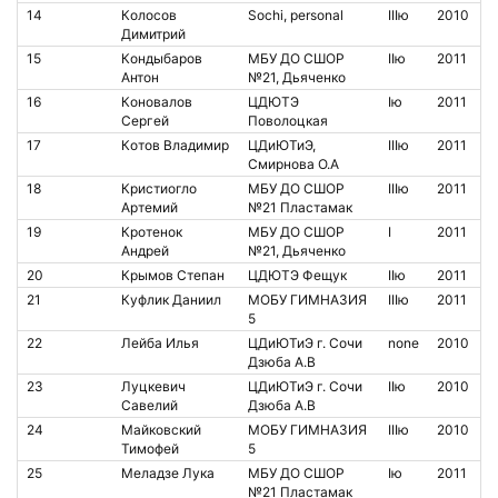
14
Колосов
Sochi, personal
IIIю
2010
Димитрий
15
Кондыбаров
МБУ ДО СШОР
IIю
2011
Антон
№21, Дьяченко
16
Коновалов
ЦДЮТЭ
Iю
2011
Сергей
Поволоцкая
17
Котов Владимир
ЦДиЮТиЭ,
IIIю
2011
Смирнова О.А
18
Кристиогло
МБУ ДО СШОР
IIIю
2011
Артемий
№21 Пластамак
19
Кротенок
МБУ ДО СШОР
I
2011
Андрей
№21, Дьяченко
20
Крымов Степан
ЦДЮТЭ Фещук
IIю
2011
21
Куфлик Даниил
МОБУ ГИМНАЗИЯ
IIIю
2011
5
22
Лейба Илья
ЦДиЮТиЭ г. Сочи
none
2010
Дзюба А.В
23
Луцкевич
ЦДиЮТиЭ г. Сочи
IIю
2010
Савелий
Дзюба А.В
24
Майковский
МОБУ ГИМНАЗИЯ
IIIю
2010
Тимофей
5
25
Меладзе Лука
МБУ ДО СШОР
Iю
2011
№21 Пластамак