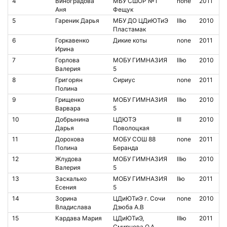
4
Виноградова
МБУ СШОР №1
none
2011
Аня
Фещук
5
Гареник Дарья
МБУ ДО ЦДиЮТиЭ
IIIю
2010
Пластамак
6
Горкавенко
Дикие коты
none
2011
Ирина
7
Горлова
МОБУ ГИМНАЗИЯ
IIIю
2010
Валерия
5
8
Григорян
Сириус
none
2011
Полина
9
Грищенко
МОБУ ГИМНАЗИЯ
IIIю
2010
Варвара
5
10
Добрынина
ЦДЮТЭ
III
2010
Дарья
Поволоцкая
11
Дорохова
МОБУ СОШ 88
none
2011
Полина
Беранда
12
Жлудова
МОБУ ГИМНАЗИЯ
IIIю
2010
Валерия
5
13
Заскалько
МОБУ ГИМНАЗИЯ
IIю
2011
Есения
5
14
Зорина
ЦДиЮТиЭ г. Сочи
none
2010
Владислава
Дзюба А.В
15
Кардава Мария
ЦДиЮТиЭ,
IIIю
2011
Смирнова О.А