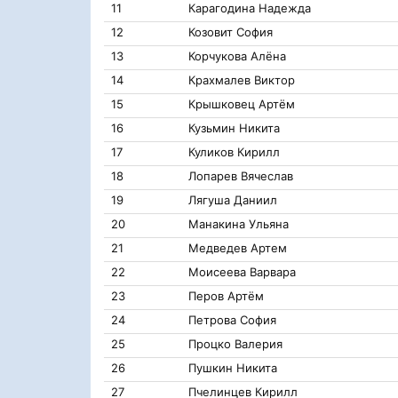
11
Карагодина Надежда
12
Козовит София
13
Корчукова Алëна
14
Крахмалев Виктор
15
Крышковец Артём
16
Кузьмин Никита
17
Куликов Кирилл
18
Лопарев Вячеслав
19
Лягуша Даниил
20
Манакина Ульяна
21
Медведев Артем
22
Моисеева Варвара
23
Перов Артём
24
Петрова София
25
Процко Валерия
26
Пушкин Никита
27
Пчелинцев Кирилл