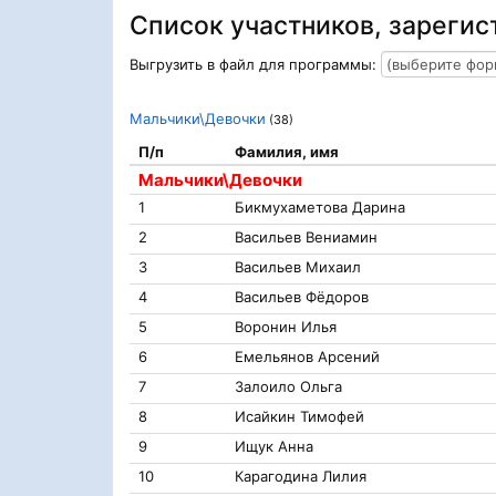
Список участников, зарегис
Выгрузить в файл для программы:
Мальчики\Девочки
(38)
П/п
Фамилия, имя
Мальчики\Девочки
1
Бикмухаметова Дарина
2
Васильев Вениамин
3
Васильев Михаил
4
Васильев Фёдоров
5
Воронин Илья
6
Емельянов Арсений
7
Залоило Ольга
8
Исайкин Тимофей
9
Ищук Анна
10
Карагодина Лилия