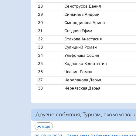
28
Сенотрусов Данил
29
Синкилёв Андрей
30
Смородинова Арина
31
Создаев Ефим
32
Стахова Анастасия
33
Сулицкий Роман
34
Ульфонава София
35
Ходченко Константин
36
Чванин Роман
37
Черепанова Дарья
38
Чернявская Дарья
Другие события, Туризм, скалолазан
еще