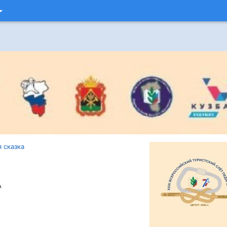
 сказка
А