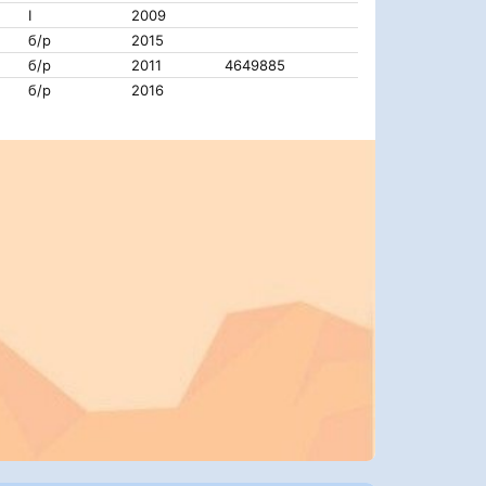
I
2009
б/р
2015
б/р
2011
4649885
б/р
2016