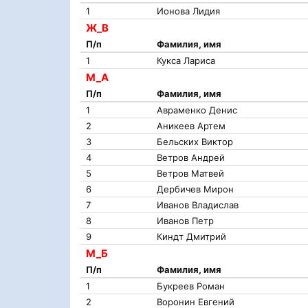
1
Ионова Лидия
Ж_В
П/п
Фамилия, имя
1
Кукса Лариса
М_А
П/п
Фамилия, имя
1
Авраменко Денис
2
Аникеев Артем
3
Бельских Виктор
4
Ветров Андрей
5
Ветров Матвей
6
Дербичев Мирон
7
Иванов Владислав
8
Иванов Петр
9
Киндт Дмитрий
М_Б
П/п
Фамилия, имя
1
Букреев Роман
2
Воронин Евгений