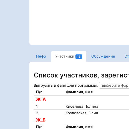
Инфо
Участники
Обсуждение
Ст
19
Список участников, зареги
Выгрузить в файл для программы:
П/п
Фамилия, имя
Ж_А
1
Киселева Полина
2
Козловская Юлия
Ж_Б
П/п
Фамилия, имя