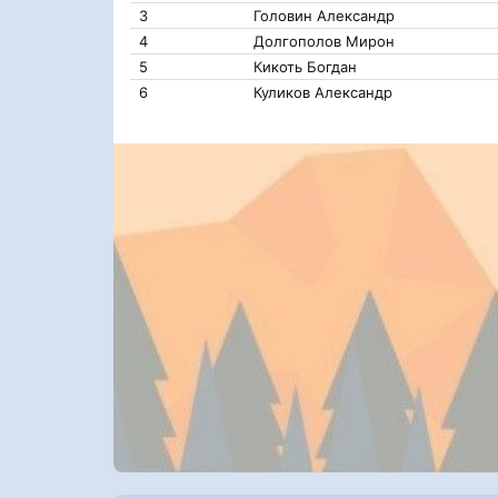
3
Головин Александр
4
Долгополов Мирон
5
Кикоть Богдан
6
Куликов Александр