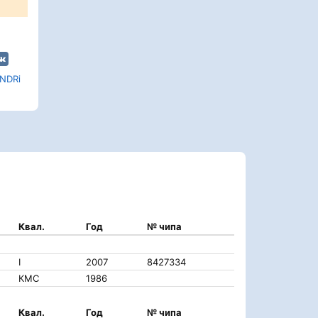
NDRi
Квал.
Год
№ чипа
I
2007
8427334
КМС
1986
Квал.
Год
№ чипа