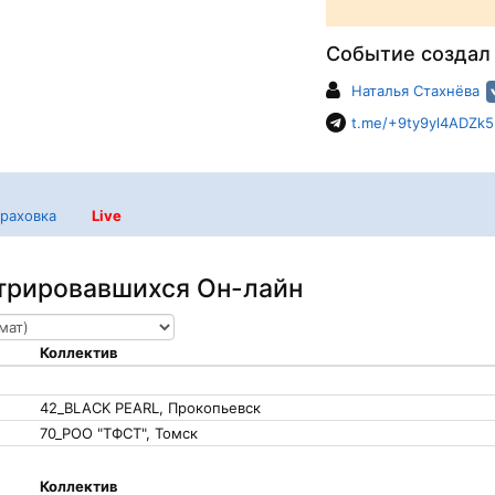
Событие создал
Наталья Стахнёва
t.me/+9ty9yl4ADZk5
раховка
Live
стрировавшихся Он-лайн
Коллектив
42_BLACK PEARL, Прокопьевск
70_РОО "ТФСТ", Томск
Коллектив