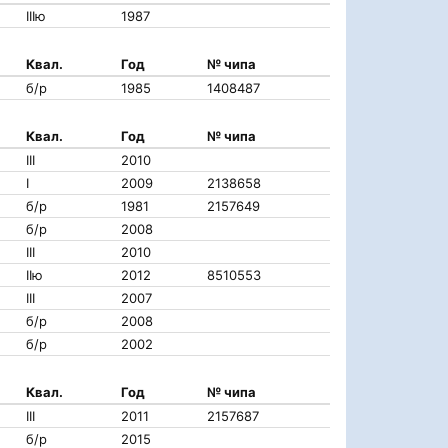
IIIю
1987
Квал.
Год
№ чипа
б/р
1985
1408487
Квал.
Год
№ чипа
III
2010
I
2009
2138658
б/р
1981
2157649
б/р
2008
III
2010
IIю
2012
8510553
III
2007
б/р
2008
б/р
2002
Квал.
Год
№ чипа
III
2011
2157687
б/р
2015