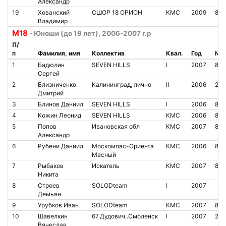
Александр
19
Хованский
СШОР 18 ОРИОН
КМС
2009
811
Владимир
М18
- Юноши (до 19 лет), 2006-2007 г.р
П/
п
Фамилия, имя
Коллектив
Квал.
Год
№ ч
1
Бадюлин
SEVEN HILLS
I
2007
80
Сергей
2
Близниченко
Калининград, лично
II
2006
23
Дмитрий
3
Блинов Даниил
SEVEN HILLS
I
2006
813
4
Кожин Леонид
SEVEN HILLS
КМС
2006
812
5
Попов
Ивановская обл
КМС
2007
86
Александр
6
Рубени Даниил
Москомпас-Ориента
КМС
2006
850
Масный
7
Рыбаков
Искатель
КМС
2007
826
Никита
8
Строев
SOLODteam
I
2007
Демьян
9
Урубков Иван
SOLODteam
КМС
2007
80
10
Шавелкин
67.Дудович..Смоленск
I
2007
210
Вячеслав