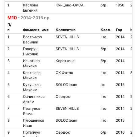
1
Каслова
Кунцево-ОРСА
б/р
1950
204
Евгения
М10
- 2014-2016 г.р
П/
п
Фамилия, имя
Коллектив
Квал.
Год
№ ч
1
Востриков
SEVEN HILLS
IIIю
2014
210
Василий
2
Говорун
SEVEN HILLS
б/р
2014
211
Николай
3
Игнатьев
Короткина
б/р
2014
Михаил
4
Костылев
СК Фотон
IIIю
2014
805
Михаил
5
Кукушкин
SOLODteam
IIю
2015
Максим
6
Овчинников
Сердюк
IIIю
2014
201
Артём
7
Пестунов
SEVEN HILLS
IIIю
2014
210
Роман
8
Плющенков
SOLODteam
IIIю
2015
Иван
9
Потапчук
Сердюк
б/р
2016
209