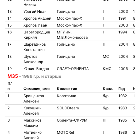
Никита
13
Убогий Иван
Голицыно
I
2003
110
14
Хропов Андрей
Москомпас-Х
I
1991
866
15
Хропов Иван
Москомпас-Х
I
2003
86
16
Царегородцев
МГУ им.
I
1994
865
Кирилл
М.В.Ломоносова
17
Шаретдинов
Голицыно
II
2004
865
Константин
18
Шустов
Голицыно
МС
2004
80
Александр
19
Юткин Богдан
CRAFT-ОРИЕНТА
КМС
2005
80
М35
- 1989 г.р. и старше
П/
п
Фамилия, имя
Коллектив
Квал.
Год
№ ч
1
Бращенков
Короткина
б/р
1982
142
Алексей
2
Кукушкин
SOLODteam
б/р
1983
209
Алексей
3
Максиков
Ориента-СКРУМ
III
1985
80
Максим
4
Мотиенко
MOTORel
I
1986
230
Алексей