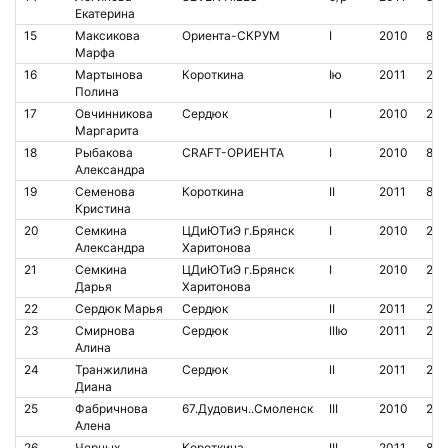
Екатерина
15
Максикова
Ориента-СКРУМ
I
2010
852
Марфа
16
Мартынова
Короткина
Iю
2011
20
Полина
17
Овчинникова
Сердюк
I
2010
209
Маргарита
18
Рыбакова
CRAFT-ОРИЕНТА
I
2010
802
Александра
19
Семенова
Короткина
II
2011
852
Кристина
20
Семкина
ЦДиЮТиЭ г.Брянск
I
2010
213
Александра
Харитонова
21
Семкина
ЦДиЮТиЭ г.Брянск
I
2010
213
Дарья
Харитонова
22
Сердюк Марья
Сердюк
II
2011
20
23
Смирнова
Сердюк
IIIю
2011
20
Алина
24
Транжилина
Сердюк
II
2011
204
Диана
25
Фабричнова
67.Дудович..Смоленск
III
2010
210
Алена
26
Черных
Короткина
III
2011
851