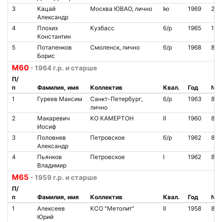
3
Кацай
Москва ЮВАО, лично
Iю
1969
207
Александр
4
Плохих
Кузбасс
б/р
1965
10
Константин
5
Потапенков
Смоленск, лично
б/р
1968
813
Борис
М60
- 1964 г.р. и старше
П/
п
Фамилия, имя
Коллектив
Квал.
Год
№ ч
1
Гуреев Максим
Санкт-Петербург,
б/р
1963
863
лично
2
Макаревич
КО КАМЕРТОН
II
1960
827
Иосиф
3
Половнев
Петровское
б/р
1962
803
Александр
4
Пьянков
Петровское
I
1962
801
Владимир
М65
- 1959 г.р. и старше
П/
п
Фамилия, имя
Коллектив
Квал.
Год
№ ч
1
Алексеев
КСО "Метолит"
II
1958
818
Юрий