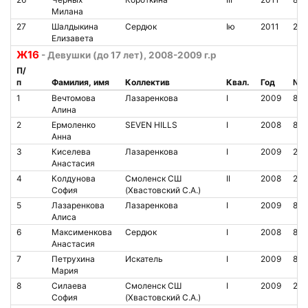
Милана
27
Шалдыкина
Сердюк
Iю
2011
20
Елизавета
Ж16
- Девушки (до 17 лет), 2008-2009 г.р
П/
п
Фамилия, имя
Коллектив
Квал.
Год
№ ч
1
Вечтомова
Лазаренкова
I
2009
842
Алина
2
Ермоленко
SEVEN HILLS
I
2008
80
Анна
3
Киселева
Лазаренкова
I
2009
205
Анастасия
4
Колдунова
Смоленск СШ
II
2008
210
София
(Хвастовский С.А.)
5
Лазаренкова
Лазаренкова
I
2009
800
Алиса
6
Максименкова
Сердюк
I
2008
850
Анастасия
7
Петрухина
Искатель
I
2009
851
Мария
8
Силаева
Смоленск СШ
I
2009
209
София
(Хвастовский С.А.)