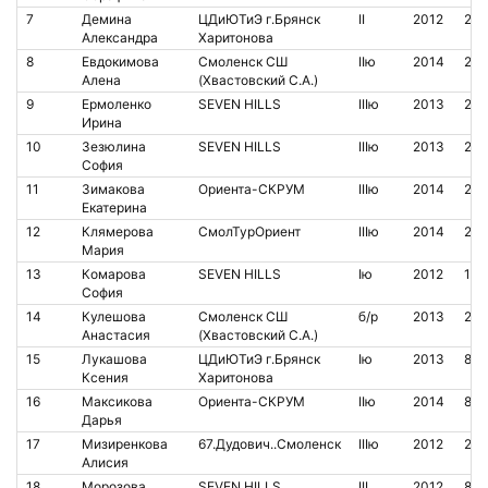
7
Демина
ЦДиЮТиЭ г.Брянск
II
2012
213
Александра
Харитонова
8
Евдокимова
Смоленск СШ
IIю
2014
211
Алена
(Хвастовский С.А.)
9
Ермоленко
SEVEN HILLS
IIIю
2013
209
Ирина
10
Зезюлина
SEVEN HILLS
IIIю
2013
211
София
11
Зимакова
Ориента-СКРУМ
IIIю
2014
213
Екатерина
12
Клямерова
СмолТурОриент
IIIю
2014
209
Мария
13
Комарова
SEVEN HILLS
Iю
2012
14
София
14
Кулешова
Смоленск СШ
б/р
2013
210
Анастасия
(Хвастовский С.А.)
15
Лукашова
ЦДиЮТиЭ г.Брянск
Iю
2013
827
Ксения
Харитонова
16
Максикова
Ориента-СКРУМ
IIю
2014
812
Дарья
17
Мизиренкова
67.Дудович..Смоленск
IIIю
2012
210
Алисия
18
Морозова
SEVEN HILLS
III
2012
851