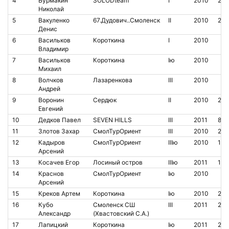
4
Бурмакин
SOLODteam
I
2010
209
Николай
5
Вакуленко
67.Дудович..Смоленск
II
2010
210
Денис
6
Васильков
Короткина
I
2010
Владимир
7
Васильков
Короткина
Iю
2010
Михаил
8
Волчков
Лазаренкова
III
2010
Андрей
9
Воронин
Сердюк
II
2010
209
Евгений
10
Дедков Павел
SEVEN HILLS
III
2011
812
11
Злотов Захар
СмолТурОриент
III
2010
205
12
Кадыров
СмолТурОриент
IIIю
2010
14
Арсений
13
Косачев Егор
Лосиный остров
IIIю
2011
190
14
Краснов
СмолТурОриент
Iю
2010
Арсений
15
Креков Артем
Короткина
Iю
2010
214
16
Кубо
Смоленск СШ
III
2011
207
Александр
(Хвастовский С.А.)
17
Лапицкий
Короткина
Iю
2011
20