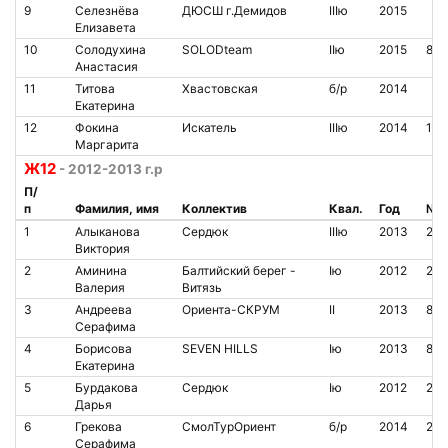
9
Селезнёва
ДЮСШ г.Демидов
IIIю
2015
Елизавета
10
Солодухина
SOLODteam
IIю
2015
810
Анастасия
11
Титова
Хвастовская
б/р
2014
Екатерина
12
Фокина
Искатель
IIIю
2014
111
Маргарита
Ж12
- 2012-2013 г.р
П/
п
Фамилия, имя
Коллектив
Квал.
Год
№ ч
1
Алыканова
Сердюк
IIIю
2013
20
Виктория
2
Аминина
Балтийский берег -
Iю
2012
206
Валерия
Витязь
3
Андреева
Ориента-СКРУМ
II
2013
850
Серафима
4
Борисова
SEVEN HILLS
Iю
2013
806
Екатерина
5
Бурдакова
Сердюк
Iю
2012
201
Дарья
6
Грекова
СмолТурОриент
б/р
2014
202
Серафима