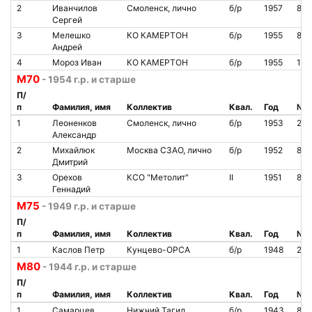
2
Иванчилов
Смоленск, лично
б/р
1957
80
Сергей
3
Мелешко
КО КАМЕРТОН
б/р
1955
82
Андрей
4
Мороз Иван
КО КАМЕРТОН
б/р
1955
10
М70
- 1954 г.р. и старше
П/
п
Фамилия, имя
Коллектив
Квал.
Год
№ ч
1
Леоненков
Смоленск, лично
б/р
1953
200
Александр
2
Михайлюк
Москва СЗАО, лично
б/р
1952
863
Дмитрий
3
Орехов
КСО "Метолит"
II
1951
818
Геннадий
М75
- 1949 г.р. и старше
П/
п
Фамилия, имя
Коллектив
Квал.
Год
№ ч
1
Каслов Петр
Кунцево-ОРСА
б/р
1948
20
М80
- 1944 г.р. и старше
П/
п
Фамилия, имя
Коллектив
Квал.
Год
№ ч
1
Самарцев
Нижний Тагил
б/р
1943
802