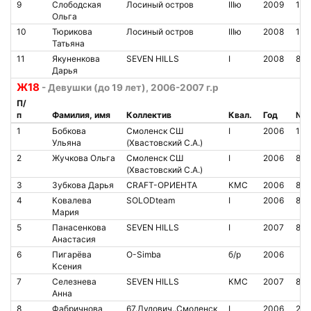
9
Слободская
Лосиный остров
IIIю
2009
112
Ольга
10
Тюрикова
Лосиный остров
IIIю
2008
190
Татьяна
11
Якуненкова
SEVEN HILLS
I
2008
851
Дарья
Ж18
- Девушки (до 19 лет), 2006-2007 г.р
П/
п
Фамилия, имя
Коллектив
Квал.
Год
№ ч
1
Бобкова
Смоленск СШ
I
2006
10
Ульяна
(Хвастовский С.А.)
2
Жучкова Ольга
Смоленск СШ
I
2006
827
(Хвастовский С.А.)
3
Зубкова Дарья
CRAFT-ОРИЕНТА
КМС
2006
80
4
Ковалева
SOLODteam
I
2006
871
Мария
5
Панасенкова
SEVEN HILLS
I
2007
841
Анастасия
6
Пигарёва
O-Simba
б/р
2006
Ксения
7
Селезнева
SEVEN HILLS
КМС
2007
84
Анна
8
Фабричнова
67.Дудович..Смоленск
I
2006
210