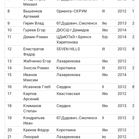
Михаил
8
Вышенков
Ориента-СКРУМ
III
2012
160
Артемий
9
Гирин Влад
67.Дудович..Смоленск
IIю
2013
204
10
Гуреев Егор
ДЮСШ г.Демидов
IIIю
2014
11
Демин Роман
ЦДиЮТиЭ г.Брянск
б/р
2014
213
Харитонова
12
Елистратов
SEVEN HILLS
III
2012
846
Федор
13
Жабченко Егор
Лазаренкова
IIIю
2012
14
Зносок Роман
Короткина
III
2012
205
15
Иванов
Лазаренкова
IIIю
2014
Максим
16
Исаенков Глеб
Сердюк
II
2012
841
17
Карпов
Хвастовская
IIIю
2012
Арсений
18
Климаков
Сердюк
IIIю
2013
209
Степан
19
Кондратьев
67.Дудович..Смоленск
II
2012
210
Иван
20
Креков Федор
Короткина
IIIю
2012
21
Лихорай
Лазаренкова
Iю
2012