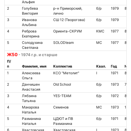
Альфия
2
Голубева
р-н Приморский,
б/р
1979
851
Виктория
лично
3
Иванова
СШ 12 (Творогова)
б/р
1979
Альбина
4
Реброва
Ориента-СКРУМ
КМС
1977
812
Екатерина
5
Солодухина
SOLODteam
МС
1977
871
Светлана
Ж50
- 1974 г.р. и старше
П/
п
Фамилия, имя
Коллектив
Квал.
Год
№ ч
1
Алексеева
КСО "Метолит"
I
1971
85
Ольга
2
Данчишен
Old School
б/р
1973
720
Анастасия
3
Лябзина
YES-TEAM
б/р
1972
866
Татьяна
4
Макарова
Семенов
МС
1973
160
Наталья
5
Рахманина
ЦДЮТ и ПВ
б/р
1971
865
Наталья
Рахманина
6
Хвастовская
Хвастовская
I
1973
841