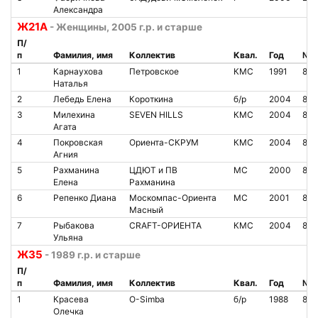
Александра
Ж21А
- Женщины, 2005 г.р. и старше
П/
п
Фамилия, имя
Коллектив
Квал.
Год
№ ч
1
Карнаухова
Петровское
КМС
1991
802
Наталья
2
Лебедь Елена
Короткина
б/р
2004
83
3
Милехина
SEVEN HILLS
КМС
2004
850
Агата
4
Покровская
Ориента-СКРУМ
КМС
2004
863
Агния
5
Рахманина
ЦДЮТ и ПВ
МС
2000
865
Елена
Рахманина
6
Репенко Диана
Москомпас-Ориента
МС
2001
806
Масный
7
Рыбакова
CRAFT-ОРИЕНТА
КМС
2004
865
Ульяна
Ж35
- 1989 г.р. и старше
П/
п
Фамилия, имя
Коллектив
Квал.
Год
№ ч
1
Красева
O-Simba
б/р
1988
837
Олечка