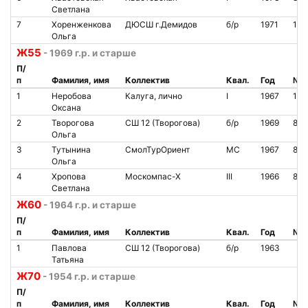
Светлана
7
Хоренженкова
ДЮСШ г.Демидов
б/р
1971
140
Ольга
Ж55
- 1969 г.р. и старше
П/
п
Фамилия, имя
Коллектив
Квал.
Год
№ ч
1
Heробова
Калуга, лично
I
1967
100
Оксана
2
Творогова
СШ 12 (Творогова)
б/р
1969
804
Ольга
3
Тутынина
СмолТурОриент
МС
1967
851
Ольга
4
Хропова
Москомпас-Х
III
1966
864
Светлана
Ж60
- 1964 г.р. и старше
П/
п
Фамилия, имя
Коллектив
Квал.
Год
№ ч
1
Павлова
СШ 12 (Творогова)
б/р
1963
Татьяна
Ж70
- 1954 г.р. и старше
П/
п
Фамилия, имя
Коллектив
Квал.
Год
№ ч