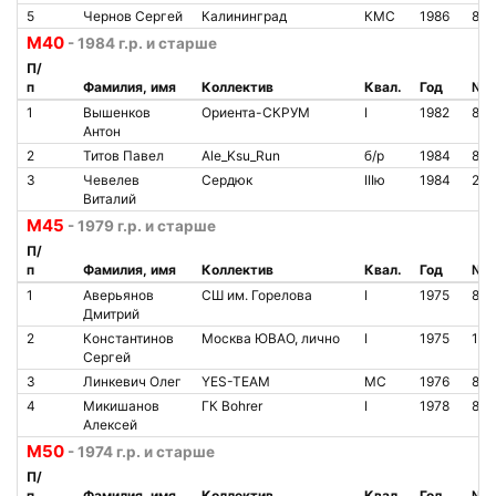
5
Чернов Сергей
Калининград
КМС
1986
80
М40
- 1984 г.р. и старше
П/
п
Фамилия, имя
Коллектив
Квал.
Год
№ ч
1
Вышенков
Ориента-СКРУМ
I
1982
80
Антон
2
Титов Павел
Ale_Ksu_Run
б/р
1984
841
3
Чевелев
Сердюк
IIIю
1984
205
Виталий
М45
- 1979 г.р. и старше
П/
п
Фамилия, имя
Коллектив
Квал.
Год
№ ч
1
Аверьянов
СШ им. Горелова
I
1975
80
Дмитрий
2
Константинов
Москва ЮВАО, лично
I
1975
100
Сергей
3
Линкевич Олег
YES-TEAM
МС
1976
887
4
Микишанов
ГК Bohrer
I
1978
86
Алексей
М50
- 1974 г.р. и старше
П/
п
Фамилия, имя
Коллектив
Квал.
Год
№ ч