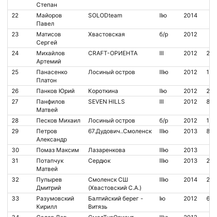
Степан
22
Майоров
SOLODteam
IIю
2014
Павел
23
Матисов
Хвастовская
б/р
2012
Сергей
24
Михайлов
CRAFT-ОРИЕНТА
III
2012
210
Артемий
25
Панасенко
Лосиный остров
IIIю
2012
190
Платон
26
Панков Юрий
Короткина
IIю
2012
20
27
Панфилов
SEVEN HILLS
III
2012
84
Матвей
28
Песков Михаил
Лосиный остров
б/р
2012
190
29
Петров
67.Дудович..Смоленск
IIIю
2013
848
Александр
30
Помаз Максим
Лазаренкова
IIIю
2013
31
Потапчук
Сердюк
IIIю
2013
209
Матвей
32
Пупырев
Смоленск СШ
IIIю
2014
209
Дмитрий
(Хвастовский С.А.)
33
Разумовский
Балтийский берег -
Iю
2012
681
Кирилл
Витязь