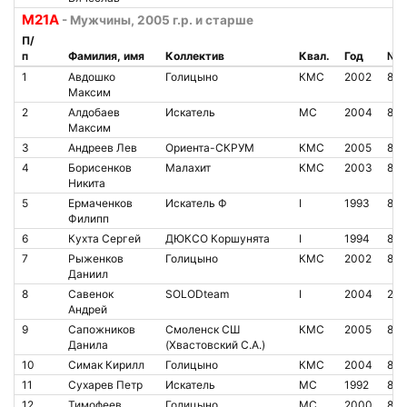
М21А
- Мужчины, 2005 г.р. и старше
П/
п
Фамилия, имя
Коллектив
Квал.
Год
№ ч
1
Авдошко
Голицыно
КМС
2002
85
Максим
2
Алдобаев
Искатель
МС
2004
83
Максим
3
Андреев Лев
Ориента-СКРУМ
КМС
2005
851
4
Борисенков
Малахит
КМС
2003
841
Никита
5
Ермаченков
Искатель Ф
I
1993
863
Филипп
6
Кухта Сергей
ДЮКСО Коршунята
I
1994
810
7
Рыженков
Голицыно
КМС
2002
807
Даниил
8
Савенок
SOLODteam
I
2004
205
Андрей
9
Сапожников
Смоленск СШ
КМС
2005
827
Данила
(Хвастовский С.А.)
10
Симак Кирилл
Голицыно
КМС
2004
851
11
Сухарев Петр
Искатель
МС
1992
864
12
Тимофеев
Голицыно
МС
2000
812