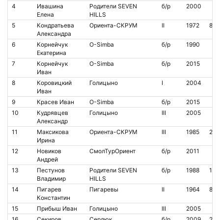
4
Ивашина
Родители SEVEN
б/р
2000
Елена
HILLS
5
Кондратьева
Ориента-СКРУМ
II
1972
848
Александра
6
Корнейчук
O-Simba
б/р
1990
Екатерина
7
Корнейчук
O-Simba
б/р
2015
Иван
8
Коровицкий
Голицыно
I
2004
Иван
9
Красев Иван
O-Simba
б/р
2015
10
Кудрявцев
Голицыно
III
2005
Александр
11
Максикова
Ориента-СКРУМ
III
1985
212
Ирина
12
Новиков
СмолТурОриент
б/р
2011
Андрей
13
Пестунов
Родители SEVEN
б/р
1988
14
Владимир
HILLS
14
Пигарев
Пигаревы
II
1964
871
Константин
15
Прибыш Иван
Голицыно
III
2005
16
Секиров
Сердюк
б/р
2009
204