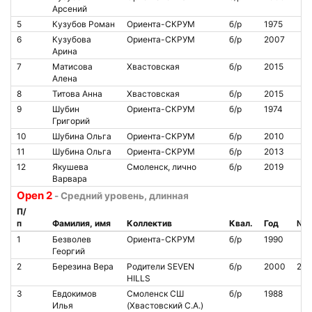
Арсений
5
Кузубов Роман
Ориента-СКРУМ
б/р
1975
6
Кузубова
Ориента-СКРУМ
б/р
2007
Арина
7
Матисова
Хвастовская
б/р
2015
Алена
8
Титова Анна
Хвастовская
б/р
2015
9
Шубин
Ориента-СКРУМ
б/р
1974
Григорий
10
Шубина Ольга
Ориента-СКРУМ
б/р
2010
11
Шубина Ольга
Ориента-СКРУМ
б/р
2013
12
Якушева
Смоленск, лично
б/р
2019
Варвара
Open 2
- Средний уровень, длинная
П/
п
Фамилия, имя
Коллектив
Квал.
Год
№ ч
1
Безволев
Ориента-СКРУМ
б/р
1990
Георгий
2
Березина Вера
Родители SEVEN
б/р
2000
201
HILLS
3
Евдокимов
Смоленск СШ
б/р
1988
Илья
(Хвастовский С.А.)