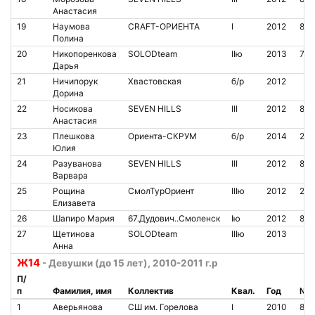
Анастасия
19
Наумова
CRAFT-ОРИЕНТА
I
2012
810
Полина
20
Никопоренкова
SOLODteam
IIю
2013
787
Дарья
21
Ничипорук
Хвастовская
б/р
2012
Дорина
22
Носикова
SEVEN HILLS
III
2012
851
Анастасия
23
Плешкова
Ориента-СКРУМ
б/р
2014
212
Юлия
24
Разуванова
SEVEN HILLS
III
2012
850
Варвара
25
Рощина
СмолТурОриент
IIIю
2012
213
Елизавета
26
Шапиро Мария
67.Дудович..Смоленск
Iю
2012
850
27
Щетинова
SOLODteam
IIIю
2013
Анна
Ж14
- Девушки (до 15 лет), 2010-2011 г.р
П/
п
Фамилия, имя
Коллектив
Квал.
Год
№ ч
1
Аверьянова
СШ им. Горелова
I
2010
866