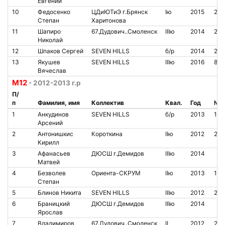
Евгений
10
Федосенко
ЦДиЮТиЭ г.Брянск
Iю
2015
210
Степан
Харитонова
11
Шапиро
67.Дудович..Смоленск
IIIю
2014
210
Николай
12
Шпаков Сергей
SEVEN HILLS
б/р
2014
211
13
Якушев
SEVEN HILLS
IIIю
2016
865
Вячеслав
М12
- 2012-2013 г.р
П/
п
Фамилия, имя
Коллектив
Квал.
Год
№ ч
1
Анкудинов
SEVEN HILLS
б/р
2013
184
Арсений
2
Антонишкис
Короткина
IIю
2012
205
Кирилл
3
Афанасьев
ДЮСШ г.Демидов
IIIю
2014
Матвей
4
Безволев
Ориента-СКРУМ
IIю
2013
163
Степан
5
Блинов Никита
SEVEN HILLS
IIIю
2012
209
6
Браницкий
ДЮСШ г.Демидов
IIIю
2014
Ярослав
7
Владимиров
67.Дудович..Смоленск
II
2012
210