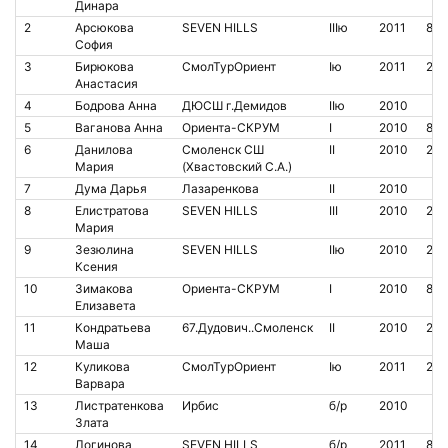
Динара
2
Арсюкова
SEVEN HILLS
IIIю
2011
846
София
3
Бирюкова
СмолТурОриент
Iю
2011
204
Анастасия
4
Бодрова Анна
ДЮСШ г.Демидов
IIю
2010
5
Ваганова Анна
Ориента-СКРУМ
I
2010
80
6
Данилова
Смоленск СШ
II
2010
210
Мария
(Хвастовский С.А.)
7
Дума Дарья
Лазаренкова
II
2010
8
Елистратова
SEVEN HILLS
III
2010
211
Мария
9
Зезюлина
SEVEN HILLS
IIю
2010
209
Ксения
10
Зимакова
Ориента-СКРУМ
I
2010
805
Елизавета
11
Кондратьева
67.Дудович..Смоленск
II
2010
210
Маша
12
Куликова
СмолТурОриент
Iю
2011
20
Варвара
13
Листратенкова
Ирбис
б/р
2010
Злата
14
Логинова
SEVEN HILLS
б/р
2011
850