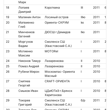
Марк
18
Лопаев
Короткина
III
2011
681
Дмитрий
19
Малинин Антон
Лосиный остров
IIIю
2011
190
20
Матвиенко
Ориента-СКРУМ
Iю
2011
850
Глеб
21
Минченков
ДЮСШ г.Демидов
IIю
2011
Евгений
22
Моргунов
Смоленск СШ
I
2011
211
Вадим
(Хвастовский С.А.)
23
Мотиенко
MOTORel
I
2011
851
Максим
24
Никонов Тимур
Лазаренкова
II
2010
25
Помаз Андрей
Лазаренкова
II
2010
26
Рубени Мирон
Москомпас-Ориента
I
2010
Масный
27
Скитяев
CRAFT-ОРИЕНТА
I
2010
816
Георгий
28
Смыков Иван
ЦДиЮТиЭ г.Брянск
I
2010
851
Харитонова
29
Токорев
Смоленск СШ
б/р
2011
211
Григорий
(Хвастовский С.А.)
30
Торохов Лев
Ориента-СКРУМ
I
2010
811