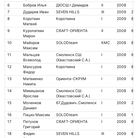
6
Бобров Илья
ДЮСШ г.Демидов
II
2008
7
Дударев Иван
SEVEN HILLS
III
2009
210
8
Короткин
Короткина
I
2009
80
Матвей
9
Куропаткин
CRAFT-ОРИЕНТА
II
2008
806
Мирон
10
Майоров
SOLODteam
КМС
2008
821
Максим
11
Мальцев
Смоленск СШ
I
2008
84
Всеволод
(Хвастовский С.А.)
12
Мансуров
Короткина
I
2009
813
Федор
13
Матвиенко
Ориента-СКРУМ
I
2009
801
Никита
14
Микишанов
Смоленск СШ
I
2008
86
Ярослав
(Хвастовский С.А.)
15
Моченков
67.Дудович..Смоленск
I
2009
210
Даниил
16
Пацко Максим
SOLODteam
I
2008
140
17
Петухов
CRAFT-ОРИЕНТА
I
2009
813
Григорий
18
Федин
SEVEN HILLS
III
2009
84