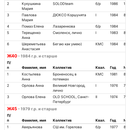
2
Кукушкина
SOLODteam
б/р
1986
140
Мария
3
Павлова
ДЮКСО Коршунята
I
1984
866
Мария
4
Помаз Елена
Лазаренкова
б/р
1984
5
Терещенко
Смоленск, лично
I
1983
85
Анна
6
Шереметьева
Бегаю как умею)
КМС
1984
83
Анастасия
Ж40
- 1984 г.р. и старше
П/
п
Фамилия, имя
Коллектив
Квал.
Год
№ ч
1
Костылева
Броненосец в
КМС
1981
866
Анна
потемках
2
Орлова Анна
Великий Новгород,
I
1976
787
лично
3
Орлова Елена
OLD SCHOOL, Санкт-
II
1974
70
Петербург
Ж45
- 1979 г.р. и старше
П/
п
Фамилия, имя
Коллектив
Квал.
Год
№ ч
1
Аверьянова
СШ им. Горелова
б/р
1977
819