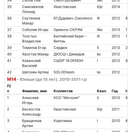
34
Салов Лев
СмолТурОриент
IIIю
2012
35
Самохвалов
Хвастовская
б/р
2014
Леонид
36
Скутенков
67.Дудович..Смоленск
III
2012
851
Макар
37
Соболев Игорь
Ориента-СКРУМ
IIIю
2013
142
38
Толстых
Балтийский берег -
III
2012
142
Владислав
Витязь
39
Томилов Егор
Сердюк
II
2013
211
40
Хвостов Макар
ДЮСШ г.Демидов
Iю
2012
41
Хованский
СШОР 18 ОРИОН
I
2012
802
Василий
42
Шатохин Артем
SOLODteam
Iю
2012
М14
- Юноши (до 15 лет), 2010-2011 г.р
П/
п
Фамилия, имя
Коллектив
Квал.
Год
№ ч
1
Алексеев
КСО "Метолит"
II
2010
850
Игорь
2
Бескостов
Хвастовская
б/р
2011
Александр
3
Бращенков
Короткина
I
2010
821
Артем