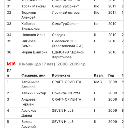
31
Троян Максим
СмолТурОриент
IIIю
2011
20
32
Тюриков
Лосиный остров
IIIю
2011
190
Алексей
33
Хоботов
СмолТурОриент
Iю
2010
Владислав
34
Чевелев Илья
Сердюк
II
2010
209
35
Чигирев
Смоленск СШ
I
2010
211
Семен
(Хвастовский С.А.)
36
Чурин Дмитрий
ЦДиЮТиЭ г.Брянск
I
2010
84
Харитонова
М16
- Юноши (до 17 лет), 2008-2009 г.р
П/
п
Фамилия, имя
Коллектив
Квал.
Год
№ ч
1
Алейников
CRAFT-ОРИЕНТА
КМС
2008
85
Алексей
2
Алехин Виктор
Ориента-СКРУМ
I
2008
84
3
Андреев
CRAFT-ОРИЕНТА
I
2009
851
Герман
4
Арсюков
SEVEN HILLS
I
2009
846
Давид
5
Белаш
SEVEN HILLS
II
2009
211
Арсений