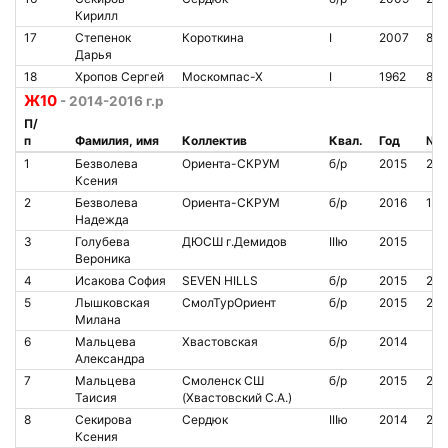
Кирилл
17
Степенок
Короткина
I
2007
864
Дарья
18
Хропов Сергей
Москомпас-Х
I
1962
866
Ж10
- 2014-2016 г.р
П/
п
Фамилия, имя
Коллектив
Квал.
Год
№ ч
1
Безволева
Ориента-СКРУМ
б/р
2015
211
Ксения
2
Безволева
Ориента-СКРУМ
б/р
2016
150
Надежда
3
Голубева
ДЮСШ г.Демидов
IIIю
2015
Вероника
4
Исакова София
SEVEN HILLS
б/р
2015
209
5
Лышковская
СмолТурОриент
б/р
2015
20
Милана
6
Мальцева
Хвастовская
б/р
2014
Александра
7
Мальцева
Смоленск СШ
б/р
2015
211
Таисия
(Хвастовский С.А.)
8
Секирова
Сердюк
IIIю
2014
209
Ксения