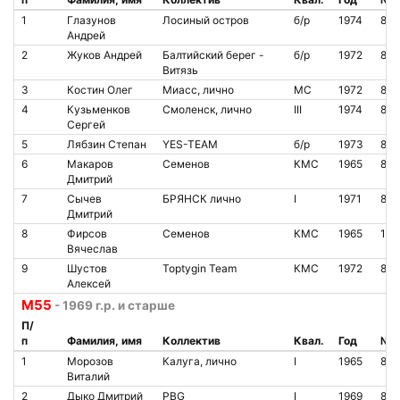
1
Глазунов
Лосиный остров
б/р
1974
850
Андрей
2
Жуков Андрей
Балтийский берег -
б/р
1972
850
Витязь
3
Костин Олег
Миасс, лично
МС
1972
822
4
Кузьменков
Смоленск, лично
III
1974
865
Сергей
5
Лябзин Степан
YES-TEAM
б/р
1973
866
6
Макаров
Семенов
КМС
1965
837
Дмитрий
7
Сычев
БРЯНСК лично
I
1971
863
Дмитрий
8
Фирсов
Семенов
КМС
1965
142
Вячеслав
9
Шустов
Toptygin Team
КМС
1972
838
Алексей
М55
- 1969 г.р. и старше
П/
п
Фамилия, имя
Коллектив
Квал.
Год
№ ч
1
Moрозов
Калуга, лично
I
1965
822
Виталий
2
Дыко Дмитрий
PBG
I
1969
865