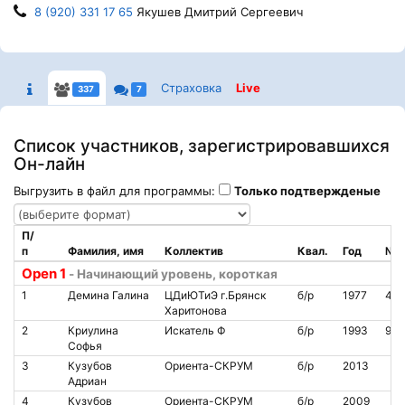
8 (920) 331 17 65
Якушев Дмитрий Сергеевич
Страховка
Live
337
7
Список участников, зарегистрировавшихся
Он-лайн
Выгрузить в файл для программы:
Только подтвержденые
П/
п
Фамилия, имя
Коллектив
Квал.
Год
№ ч
Open 1
- Начинающий уровень, короткая
1
Демина Галина
ЦДиЮТиЭ г.Брянск
б/р
1977
401
Харитонова
2
Криулина
Искатель Ф
б/р
1993
914
Софья
3
Кузубов
Ориента-СКРУМ
б/р
2013
Адриан
4
Кузубов
Ориента-СКРУМ
б/р
2009