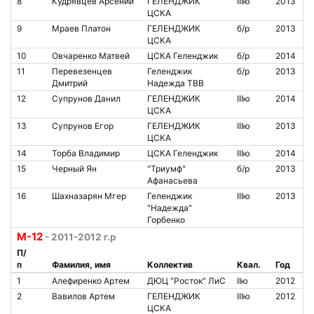
8
Кудрявцев Арсений
ГЕЛЕНДЖИК
IIIю
2013
ЦСКА
9
Мраев Платон
ГЕЛЕНДЖИК
б/р
2013
ЦСКА
10
Овчаренко Матвей
ЦСКА Геленджик
б/р
2014
11
Перевезенцев
Геленджик
б/р
2013
Дмитрий
Надежда ТВВ
12
Супрунов Данил
ГЕЛЕНДЖИК
IIIю
2014
ЦСКА
13
Супрунов Егор
ГЕЛЕНДЖИК
IIIю
2013
ЦСКА
14
Торба Владимир
ЦСКА Геленджик
IIIю
2014
15
Черный Ян
"Триумф"
б/р
2013
Афанасьева
16
Шахназарян Мгер
Геленджик
IIIю
2013
"Надежда"
Горбенко
М-12
- 2011-2012 г.р
П/
п
Фамилия, имя
Коллектив
Квал.
Год
1
Алефиренко Артем
ДЮЦ "Росток" ЛиС
IIю
2012
2
Вавилов Артем
ГЕЛЕНДЖИК
IIIю
2012
ЦСКА