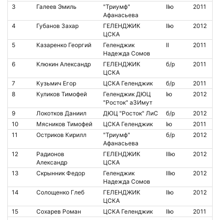
3
Галеев Эмиль
"Триумф"
IIю
2011
Афанасьева
4
Губанов Захар
ГЕЛЕНДЖИК
IIю
2012
ЦСКА
5
Казаренко Георгий
Геленджик
II
2011
Надежда Сомов
6
Клюкин Александр
ГЕЛЕНДЖИК
б/р
2011
ЦСКА
7
Кузьмич Егор
ЦСКА Геленджик
б/р
2011
8
Куликов Тимофей
Геленджик ДЮЦ
Iю
2012
"Росток" аЗИмут
9
Локотков Даниил
ДЮЦ "Росток" ЛиС
б/р
2012
10
Мясников Тимофей
ЦСКА Геленджик
Iю
2011
11
Остриков Кирилл
"Триумф"
б/р
2012
Афанасьева
12
Радионов
ГЕЛЕНДЖИК
IIIю
2012
Александр
ЦСКА
13
Скрынник Федор
Геленджик
IIIю
2012
Надежда Сомов
14
Солощенко Глеб
ГЕЛЕНДЖИК
IIю
2012
ЦСКА
15
Сохарев Роман
ЦСКА Геленджик
IIю
2011