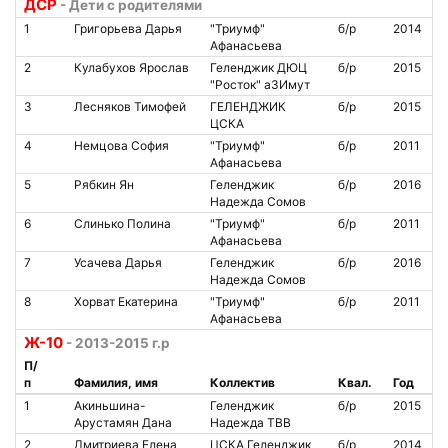
ДСР
- Дети с родителями
1
Григорьева Дарья
"Триумф"
б/р
2014
Афанасьева
2
Кулабухов Ярослав
Геленджик ДЮЦ
б/р
2015
"Росток" аЗИмут
3
Лесняков Тимофей
ГЕЛЕНДЖИК
б/р
2015
ЦСКА
4
Немцова София
"Триумф"
б/р
2011
Афанасьева
5
Рябкин Ян
Геленджик
б/р
2016
Надежда Сомов
6
Слинько Полина
"Триумф"
б/р
2011
Афанасьева
7
Усачева Дарья
Геленджик
б/р
2016
Надежда Сомов
8
Хорват Екатерина
"Триумф"
б/р
2011
Афанасьева
Ж-10
- 2013-2015 г.р
П/
п
Фамилия, имя
Коллектив
Квал.
Год
1
Акиньшина-
Геленджик
б/р
2015
Арустамян Дана
Надежда ТВВ
2
Дмитриева Елена
ЦСКА Геленджик
б/р
2014