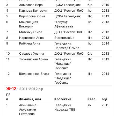
3
Замилова Вера
ЦСКА Геленджик
б/р
2015
4
Карпова Виктория
ДЮЦ "Росток" ЛиС
IIю
2013
5
Кириллова Юлия
ЦСКА Геленджик
IIIю
2013
6
Маковецкая
"Триумф"
IIю
2013
Виктория
Афанасьева
7
Матейчук Кира
ДЮЦ "Росток" ЛиС
IIIю
2013
8
Нарватова Анна
Starcrossclub
IIIю
2013
9
Рябкина Анна
Геленджик
IIю
2014
Надежда Сомов
10
Суслова Ульяна
ДЮЦ "Росток" ЛиС
б/р
2013
11
Торжинская Арина
Геленджик
IIIю
2013
"Надежда"
Горбенко
12
Шелиховская Злата
Геленджик
IIIю
2014
"Надежда"
Горбенко
Ж-12
- 2011-2012 г.р
П/
п
Фамилия, имя
Коллектив
Квал.
Год
1
Акиньшина-
Геленджик
Iю
2011
Арустамян
Надежда ТВВ
Екатерина