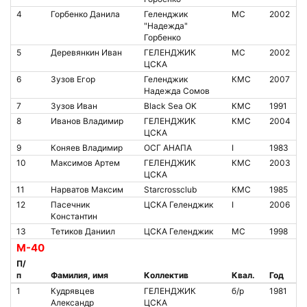
4
Горбенко Данила
Геленджик
МС
2002
"Надежда"
Горбенко
5
Деревянкин Иван
ГЕЛЕНДЖИК
МС
2002
ЦСКА
6
Зузов Егор
Геленджик
КМС
2007
Надежда Сомов
7
Зузов Иван
Black Sea OK
КМС
1991
8
Иванов Владимир
ГЕЛЕНДЖИК
КМС
2004
ЦСКА
9
Коняев Владимир
ОСГ АНАПА
I
1983
10
Максимов Артем
ГЕЛЕНДЖИК
КМС
2003
ЦСКА
11
Нарватов Максим
Starcrossclub
КМС
1985
12
Пасечник
ЦСКА Геленджик
I
2006
Константин
13
Тетиков Даниил
ЦСКА Геленджик
МС
1998
М-40
П/
п
Фамилия, имя
Коллектив
Квал.
Год
1
Кудрявцев
ГЕЛЕНДЖИК
б/р
1981
Александр
ЦСКА