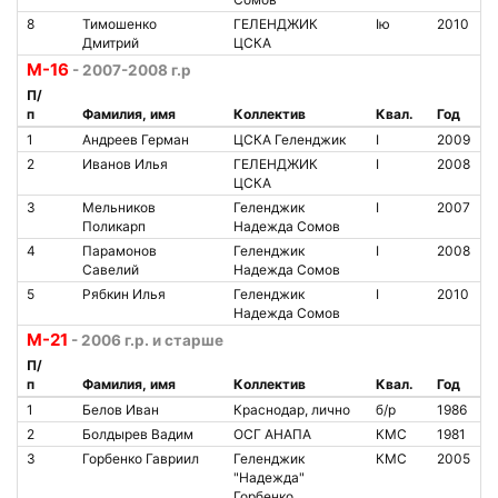
8
Тимошенко
ГЕЛЕНДЖИК
Iю
2010
Дмитрий
ЦСКА
М-16
- 2007-2008 г.р
П/
п
Фамилия, имя
Коллектив
Квал.
Год
1
Андреев Герман
ЦСКА Геленджик
I
2009
2
Иванов Илья
ГЕЛЕНДЖИК
I
2008
ЦСКА
3
Мельников
Геленджик
I
2007
Поликарп
Надежда Сомов
4
Парамонов
Геленджик
I
2008
Савелий
Надежда Сомов
5
Рябкин Илья
Геленджик
I
2010
Надежда Сомов
М-21
- 2006 г.р. и старше
П/
п
Фамилия, имя
Коллектив
Квал.
Год
1
Белов Иван
Краснодар, лично
б/р
1986
2
Болдырев Вадим
ОСГ АНАПА
КМС
1981
3
Горбенко Гавриил
Геленджик
КМС
2005
"Надежда"
Горбенко