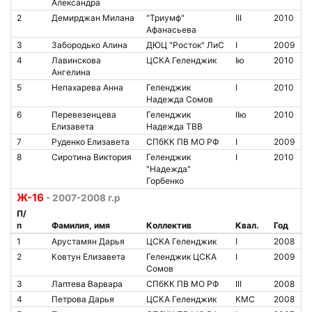
Александра
2
Демирджан Милана
"Триумф"
III
2010
Афанасьева
3
Забородько Алина
ДЮЦ "Росток" ЛиС
I
2009
4
Лавинскова
ЦСКА Геленджик
Iю
2010
Ангелина
5
Непахарева Анна
Геленджик
I
2010
Надежда Сомов
6
Перевезенцева
Геленджик
IIю
2010
Елизавета
Надежда ТВВ
7
Руденко Елизавета
СПбКК ПВ МО РФ
I
2009
8
Сиротина Виктория
Геленджик
I
2010
"Надежда"
Горбенко
Ж-16
- 2007-2008 г.р
П/
п
Фамилия, имя
Коллектив
Квал.
Год
1
Арустамян Дарья
ЦСКА Геленджик
I
2008
2
Ковтун Елизавета
Геленджик ЦСКА
I
2009
Сомов
3
Лаптева Варвара
СПбКК ПВ МО РФ
III
2008
4
Петрова Дарья
ЦСКА Геленджик
КМС
2008