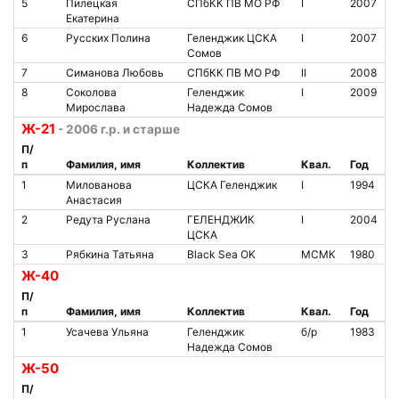
5
Пилецкая
СПбКК ПВ МО РФ
I
2007
Екатерина
6
Русских Полина
Геленджик ЦСКА
I
2007
Сомов
7
Симанова Любовь
СПбКК ПВ МО РФ
II
2008
8
Соколова
Геленджик
I
2009
Мирослава
Надежда Сомов
Ж-21
- 2006 г.р. и старше
П/
п
Фамилия, имя
Коллектив
Квал.
Год
1
Милованова
ЦСКА Геленджик
I
1994
Анастасия
2
Редута Руслана
ГЕЛЕНДЖИК
I
2004
ЦСКА
3
Рябкина Татьяна
Black Sea OK
МСМК
1980
Ж-40
П/
п
Фамилия, имя
Коллектив
Квал.
Год
1
Усачева Ульяна
Геленджик
б/р
1983
Надежда Сомов
Ж-50
П/