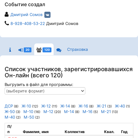
Событие создал
Дмитрий Сомов
8-928-408-53-22
Дмитрий Сомов
Страховка
20
120
Список участников, зарегистрировавшихся
Он-лайн (всего 120)
Выгрузить в файл для программы:
ДСР
Ж-10
Ж-12
Ж-14
Ж-16
Ж-21
Ж-40
(8)
(12)
(11)
(8)
(8)
(3)
(1)
Ж-50
М-10
М-12
М-14
М-16
М-21
(3)
(16)
(20)
(8)
(5)
(13)
М-40
М-50
(2)
(2)
П/
п
Фамилия, имя
Коллектив
Квал.
Год