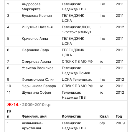
2
Андросова
Геленджик
IIIю
2011
Маргарита
Надежда ТВВ
3
Букалова Ксения
ГЕЛЕНДЖИК
IIIю
2011
ЦСКА
4
Ишутина Наталья
Геленджик ДЮЦ
II
2012
"Росток" аЗИмут
5
Кривонос Анна
ГЕЛЕНДЖИК
IIIю
2011
ЦСКА
6
Сафонова Лада
ГЕЛЕНДЖИК
I
2011
ЦСКА
7
Смирнова Арина
СПбКК ПВ МО РФ
Iю
2011
8
Усачева Василиса
Геленджик
III
2011
Надежда Сомов
9
Филимонова Юлия
ЦСКА Геленджик
IIIю
2012
10
Чернышева Варара
СПбКК ПВ МО РФ
Iю
2011
11
Шульгина София
Геленджик
Iю
2012
Надежда ТВВ
Ж-14
- 2009-2010 г.р
П/
п
Фамилия, имя
Коллектив
Квал.
Год
1
Акиньшина-
Геленджик
б/р
2009
Арустамян
Надежда ТВВ