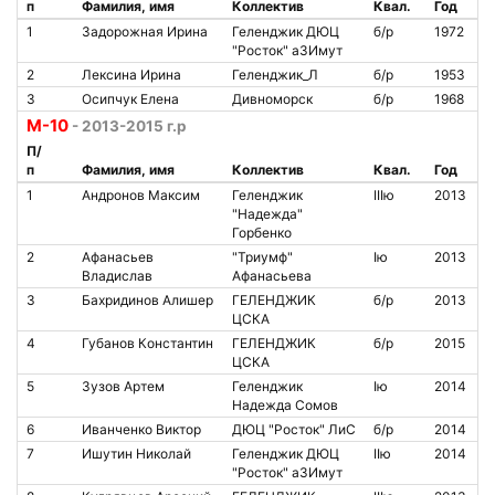
п
Фамилия, имя
Коллектив
Квал.
Год
1
Задорожная Ирина
Геленджик ДЮЦ
б/р
1972
"Росток" аЗИмут
2
Лексина Ирина
Геленджик_Л
б/р
1953
3
Осипчук Елена
Дивноморск
б/р
1968
М-10
- 2013-2015 г.р
П/
п
Фамилия, имя
Коллектив
Квал.
Год
1
Андронов Максим
Геленджик
IIIю
2013
"Надежда"
Горбенко
2
Афанасьев
"Триумф"
Iю
2013
Владислав
Афанасьева
3
Бахридинов Алишер
ГЕЛЕНДЖИК
б/р
2013
ЦСКА
4
Губанов Константин
ГЕЛЕНДЖИК
б/р
2015
ЦСКА
5
Зузов Артем
Геленджик
Iю
2014
Надежда Сомов
6
Иванченко Виктор
ДЮЦ "Росток" ЛиС
б/р
2014
7
Ишутин Николай
Геленджик ДЮЦ
IIю
2014
"Росток" аЗИмут