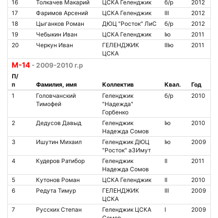
16
Толкачев Макарий
ЦСКА Геленджик
б/р
2012
17
Фаримов Арсений
ЦСКА Геленджик
III
2012
18
Цыганков Роман
ДЮЦ "Росток" ЛиС
б/р
2012
19
Чебыкин Иван
ЦСКА Геленджик
Iю
2011
20
Черкун Иван
ГЕЛЕНДЖИК
IIIю
2011
ЦСКА
М-14
- 2009-2010 г.р
П/
п
Фамилия, имя
Коллектив
Квал.
Год
1
Головчанский
Геленджик
б/р
2010
Тимофей
"Надежда"
Горбенко
2
Дедусов Давыд
Геленджик
Iю
2010
Надежда Сомов
3
Ишутин Михаил
Геленджик ДЮЦ
Iю
2009
"Росток" аЗИмут
4
Кудеров Ратибор
Геленджик
II
2011
Надежда Сомов
5
Кутонов Роман
ЦСКА Геленджик
II
2010
6
Редута Тимур
ГЕЛЕНДЖИК
III
2009
ЦСКА
7
Русских Степан
Геленджик ЦСКА
I
2009
Сомов