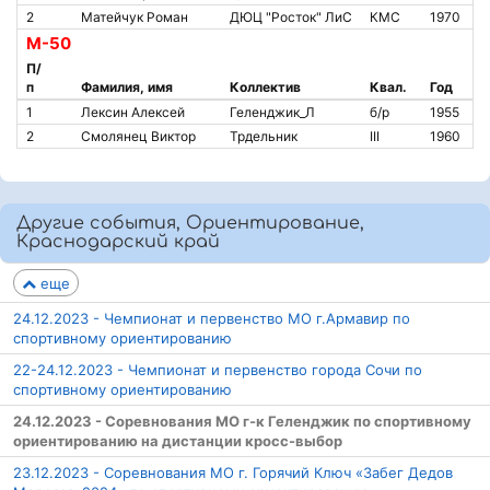
2
Матейчук Роман
ДЮЦ "Росток" ЛиС
КМС
1970
М-50
П/
п
Фамилия, имя
Коллектив
Квал.
Год
1
Лексин Алексей
Геленджик_Л
б/р
1955
2
Смолянец Виктор
Трдельник
III
1960
Другие события, Ориентирование,
Краснодарский край
еще
24.12.2023 - Чемпионат и первенство МО г.Армавир по
спортивному ориентированию
22-24.12.2023 - Чемпионат и первенство города Сочи по
спортивному ориентированию
24.12.2023 - Соревнования МО г-к Геленджик по спортивному
ориентированию на дистанции кросс-выбор
23.12.2023 - Соревнования МО г. Горячий Ключ «Забег Дедов