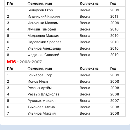
П/п
Фамилия, имя
Коллектив
Год
1
Белоусов Егор
Весна
2009
2
Ильницкий Кирилл
Весна
2011
3
Ильченко Максим
Весна
2009
4
Лучкин Тимофей
Весна
2010
5
Медведев Максим
Весна
2010
6
Садовский Ярослав
Весна
2010
7
Ульянов Александр
Весна
2010
8
Федюнин Савелий
Весна
2010
М16
- 2008-2007
П/п
Фамилия, имя
Коллектив
Год
1
Гончаров Егор
Весна
2009
2
Ионов Илья
Весна
2008
3
Резвых Артём
Весна
2008
4
Резвых Владислав
Весна
2008
5
Русских Михаил
Весна
2007
6
Тихонова Алена
Весна
2008
7
Ульянов Михаил
Весна
2008