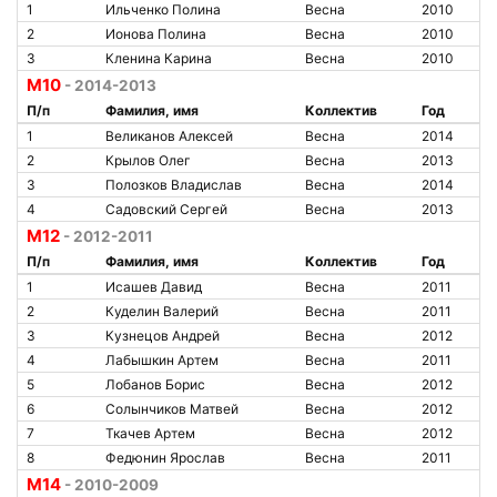
1
Ильченко Полина
Весна
2010
2
Ионова Полина
Весна
2010
3
Кленина Карина
Весна
2010
М10
- 2014-2013
П/п
Фамилия, имя
Коллектив
Год
1
Великанов Алексей
Весна
2014
2
Крылов Олег
Весна
2013
3
Полозков Владислав
Весна
2014
4
Садовский Сергей
Весна
2013
М12
- 2012-2011
П/п
Фамилия, имя
Коллектив
Год
1
Исашев Давид
Весна
2011
2
Куделин Валерий
Весна
2011
3
Кузнецов Андрей
Весна
2012
4
Лабышкин Артем
Весна
2011
5
Лобанов Борис
Весна
2012
6
Солынчиков Матвей
Весна
2012
7
Ткачев Артем
Весна
2012
8
Федюнин Ярослав
Весна
2011
М14
- 2010-2009