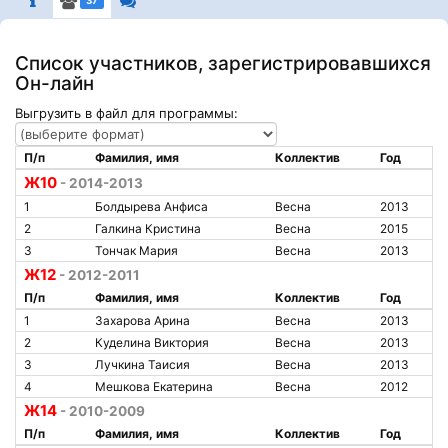
37
Список участников, зарегистрировавшихся
Он-лайн
Выгрузить в файл для программы:
П/п
Фамилия, имя
Коллектив
Год
Ж10
- 2014-2013
1
Болдырева Анфиса
Весна
2013
2
Галкина Кристина
Весна
2015
3
Тончак Мария
Весна
2013
Ж12
- 2012-2011
П/п
Фамилия, имя
Коллектив
Год
1
Захарова Арина
Весна
2013
2
Куделина Виктория
Весна
2013
3
Лучкина Таисия
Весна
2013
4
Мешкова Екатерина
Весна
2012
Ж14
- 2010-2009
П/п
Фамилия, имя
Коллектив
Год