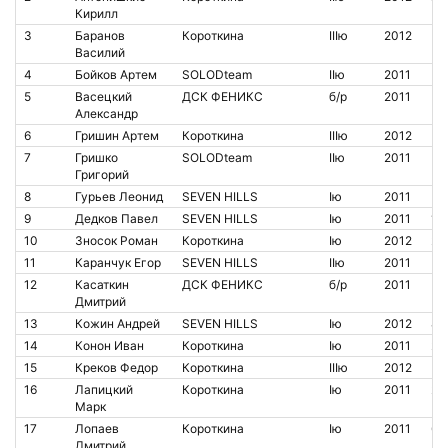
Кирилл
3
Баранов
Короткина
IIIю
2012
Василий
4
Бойков Артем
SOLODteam
IIю
2011
5
Васецкий
ДСК ФЕНИКС
б/р
2011
Александр
6
Гришин Артем
Короткина
IIIю
2012
7
Гришко
SOLODteam
IIю
2011
Григорий
8
Гурьев Леонид
SEVEN HILLS
Iю
2011
9
Дедков Павел
SEVEN HILLS
Iю
2011
14
10
Зносок Роман
Короткина
Iю
2012
20
11
Каранчук Егор
SEVEN HILLS
IIю
2011
12
Касаткин
ДСК ФЕНИКС
б/р
2011
Дмитрий
13
Кожин Андрей
SEVEN HILLS
Iю
2012
84
14
Конон Иван
Короткина
Iю
2011
20
15
Креков Федор
Короткина
IIIю
2012
16
Лапицкий
Короткина
Iю
2011
20
Марк
17
Лопаев
Короткина
Iю
2011
68
Дмитрий