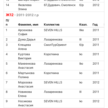
14
Яковлева
67.Дудович..Смоленск
б/р
2012
Элина
Ж12
- 2011-2012 г.р
П/
п
Фамилия, имя
Коллектив
Квал.
Год
№ 
1
Арсюкова
SEVEN HILLS
IIIю
2011
84
София
2
Дума Дарья
Лазаренкова
III
2011
80
3
Клещева
СмолТурОриент
б/р
2011
Алена
4
Куртова
Короткина
Iю
2011
Виктория
5
Макеенкова
Лазаренкова
IIю
2011
Анастасия
6
Мартынова
Короткина
Iю
2011
20
Полина
7
Морозова
SEVEN HILLS
Iю
2012
85
Анастасия
8
Новикова
Лазаренкова
III
2011
Елена
9
Носикова
SEVEN HILLS
Iю
2012
Анастасия