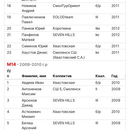
18
Новиков
СмолТурОриент
б/р
2011
20
Андрей
19
Павлюченков
SOLODteam
III
2011
Павел
20
Панков Юрий
Короткина
IIю
2012
20
21
Панфилов
SEVEN HILLS
Iю
2012
84
Матвей
22
Сименов Юрий
Хвастовская
б/р
2011
23
Хаустов Денис
Смоленск СШ
Iю
2011
(Хвастовский С.А.)
М14
- 2009-2010 г.р
П/
п
Фамилия, имя
Коллектив
Квал.
Год
№ 
1
Авдеев Иван
Хвастовская
б/р
2010
2
Антоненков
СШ 5, Смоленск
II
2009
Максим
3
Арсюков
SEVEN HILLS
III
2009
84
Давид
4
Астюкевич
Хвастовская
б/р
2010
Михаил
5
Белаш
SEVEN HILLS
III
2009
Арсений