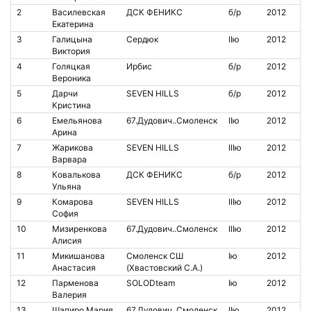
2
Василевская
ДСК ФЕНИКС
б/р
2012
Екатерина
3
Галицына
Сердюк
IIю
2012
Виктория
4
Голяцкая
Ирбис
б/р
2012
Вероника
5
Дарчи
SEVEN HILLS
б/р
2012
Кристина
6
Емельянова
67.Дудович..Смоленск
IIю
2012
Арина
7
Жарикова
SEVEN HILLS
IIIю
2012
Варвара
8
Ковалькова
ДСК ФЕНИКС
б/р
2012
Ульяна
9
Комарова
SEVEN HILLS
IIIю
2012
София
10
Мизиренкова
67.Дудович..Смоленск
IIIю
2012
Алисия
11
Микишанова
Смоленск СШ
Iю
2012
20
Анастасия
(Хвастовский С.А.)
12
Парменова
SOLODteam
Iю
2012
Валерия
13
Шапиро Мария
67.Дудович..Смоленск
IIю
2012