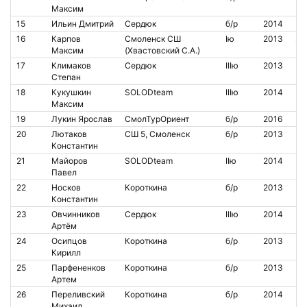
Максим
15
Ильин Дмитрий
Сердюк
б/р
2014
16
Карпов
Смоленск СШ
Iю
2013
21
Максим
(Хвастовский С.А.)
17
Климаков
Сердюк
IIIю
2013
Степан
18
Кукушкин
SOLODteam
IIIю
2014
Максим
19
Лукин Ярослав
СмолТурОриент
б/р
2016
20
Лютаков
СШ 5, Смоленск
б/р
2013
Константин
21
Майоров
SOLODteam
IIю
2014
Павел
22
Носков
Короткина
б/р
2013
Константин
23
Овчинников
Сердюк
IIIю
2014
Артём
24
Осипцов
Короткина
б/р
2013
Кирилл
25
Парфененков
Короткина
б/р
2013
Артем
26
Переливский
Короткина
б/р
2014
Михаил