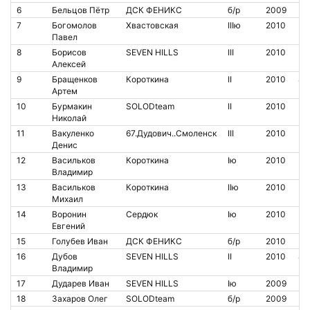
6
Бельцов Пётр
ДСК ФЕНИКС
б/р
2009
7
Богомолов
Хвастовская
IIIю
2010
Павел
8
Борисов
SEVEN HILLS
III
2010
Алексей
9
Бращенков
Короткина
II
2010
82
Артем
10
Бурмакин
SOLODteam
II
2010
Николай
11
Вакуленко
67.Дудович..Смоленск
III
2010
Денис
12
Васильков
Короткина
Iю
2010
Владимир
13
Васильков
Короткина
IIю
2010
Михаил
14
Воронин
Сердюк
Iю
2010
Евгений
15
Голубев Иван
ДСК ФЕНИКС
б/р
2010
16
Дубов
SEVEN HILLS
II
2010
80
Владимир
17
Дударев Иван
SEVEN HILLS
Iю
2009
18
Захаров Олег
SOLODteam
б/р
2009