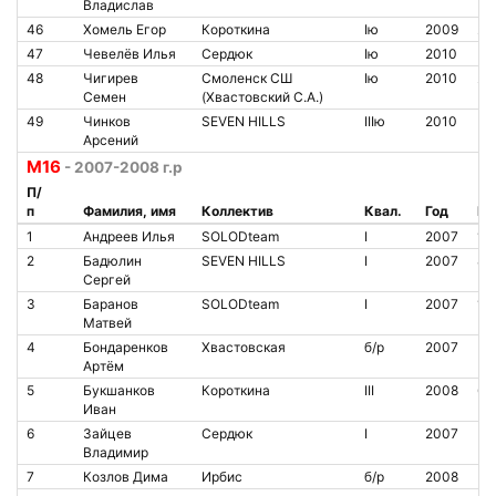
Владислав
46
Хомель Егор
Короткина
Iю
2009
20
47
Чевелëв Илья
Сердюк
Iю
2010
48
Чигирев
Смоленск СШ
Iю
2010
21
Семен
(Хвастовский С.А.)
49
Чинков
SEVEN HILLS
IIIю
2010
Арсений
М16
- 2007-2008 г.р
П/
п
Фамилия, имя
Коллектив
Квал.
Год
№ 
1
Андреев Илья
SOLODteam
I
2007
14
2
Бадюлин
SEVEN HILLS
I
2007
80
Сергей
3
Баранов
SOLODteam
I
2007
14
Матвей
4
Бондаренков
Хвастовская
б/р
2007
Артём
5
Букшанков
Короткина
III
2008
68
Иван
6
Зайцев
Сердюк
I
2007
Владимир
7
Козлов Дима
Ирбис
б/р
2008