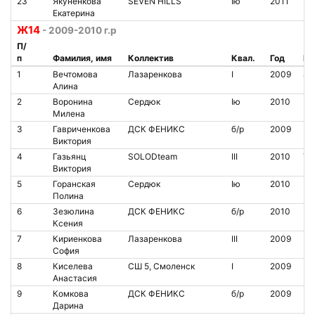
23
Якуненкова
SEVEN HILLS
Iю
2011
Екатерина
Ж14
- 2009-2010 г.р
П/
п
Фамилия, имя
Коллектив
Квал.
Год
№ 
1
Вечтомова
Лазаренкова
I
2009
84
Алина
2
Воронина
Сердюк
Iю
2010
Милена
3
Гавриченкова
ДСК ФЕНИКС
б/р
2009
Виктория
4
Газьянц
SOLODteam
III
2010
78
Виктория
5
Горанская
Сердюк
Iю
2010
Полина
6
Зезюлина
ДСК ФЕНИКС
б/р
2010
Ксения
7
Кириенкова
Лазаренкова
III
2009
София
8
Киселева
СШ 5, Смоленск
I
2009
Анастасия
9
Комкова
ДСК ФЕНИКС
б/р
2009
Дарина