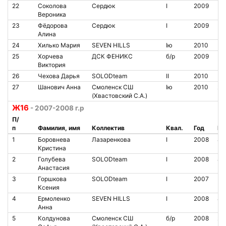
22
Соколова
Сердюк
I
2009
Вероника
23
Фёдорова
Сердюк
I
2009
Алина
24
Хилько Мария
SEVEN HILLS
Iю
2010
25
Хорчева
ДСК ФЕНИКС
б/р
2009
Виктория
26
Чехова Дарья
SOLODteam
II
2010
27
Шанович Анна
Смоленск СШ
Iю
2010
20
(Хвастовский С.А.)
Ж16
- 2007-2008 г.р
П/
п
Фамилия, имя
Коллектив
Квал.
Год
№ 
1
Боровнева
Лазаренкова
I
2008
84
Кристина
2
Голубева
SOLODteam
I
2008
80
Анастасия
3
Горшкова
SOLODteam
I
2007
Ксения
4
Ермоленко
SEVEN HILLS
I
2008
80
Анна
5
Колдунова
Смоленск СШ
б/р
2008
21