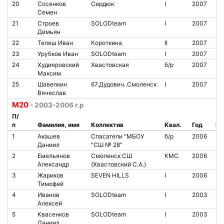
20
Сосенков
Сердюк
I
2007
Семен
21
Строев
SOLODteam
I
2007
Демьян
22
Телеш Иван
Короткина
II
2007
13
23
Урубков Иван
SOLODteam
I
2007
80
24
Худияровский
Хвастовская
б/р
2007
Максим
25
Шавелкин
67.Дудович..Смоленск
I
2007
Вячеслав
М20
- 2003-2006 г.р
П/
п
Фамилия, имя
Коллектив
Квал.
Год
№ 
1
Акашев
Спасатели "МБОУ
б/р
2006
Даниил
"СШ № 28"
2
Емельянов
Смоленск СШ
КМС
2006
80
Александр
(Хвастовский С.А.)
3
Жариков
SEVEN HILLS
I
2006
84
Тимофей
4
Иванов
SOLODteam
I
2003
80
Алексей
5
Квасенков
SOLODteam
I
2003
Даниил