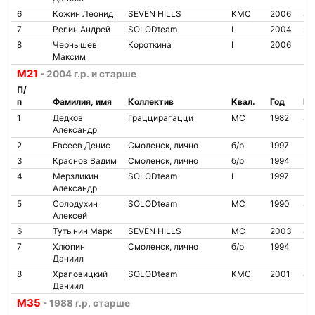
6
Кожин Леонид
SEVEN HILLS
КМС
2006
81
7
Репин Андрей
SOLODteam
I
2004
20
8
Чернышев
Короткина
I
2006
Максим
М21
- 2004 г.р. и старше
П/
п
Фамилия, имя
Коллектив
Квал.
Год
№ 
1
Дедков
Граццирагацци
МС
1982
81
Александр
2
Евсеев Денис
Смоленск, лично
б/р
1997
3
Краснов Вадим
Смоленск, лично
б/р
1994
4
Мерзликин
SOLODteam
I
1997
Александр
5
Солодухин
SOLODteam
МС
1990
81
Алексей
6
Тутынин Марк
SEVEN HILLS
МС
2003
80
7
Хлюпин
Смоленск, лично
б/р
1994
Даниил
8
Храповицкий
SOLODteam
КМС
2001
80
Даниил
М35
- 1988 г.р. старше