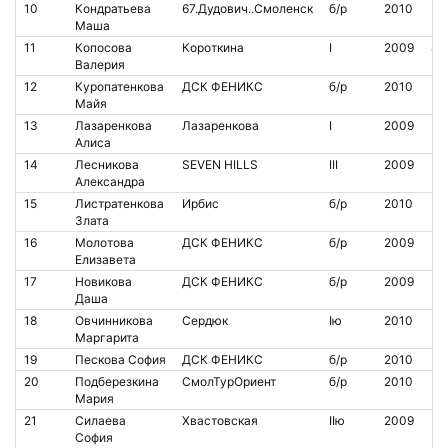
10
Кондратьева
67.Дудович..Смоленск
б/р
2010
Маша
11
Копосова
Короткина
I
2009
82
Валерия
12
Куропатенкова
ДСК ФЕНИКС
б/р
2010
Майя
13
Лазаренкова
Лазаренкова
I
2009
Алиса
14
Лесникова
SEVEN HILLS
III
2009
Александра
15
Листратенкова
Ирбис
б/р
2010
Злата
16
Молотова
ДСК ФЕНИКС
б/р
2009
Елизавета
17
Новикова
ДСК ФЕНИКС
б/р
2009
Даша
18
Овчинникова
Сердюк
Iю
2010
Маргарита
19
Пескова София
ДСК ФЕНИКС
б/р
2010
20
Подберезкина
СмолТурОриент
б/р
2010
Мария
21
Силаева
Хвастовская
IIю
2009
София