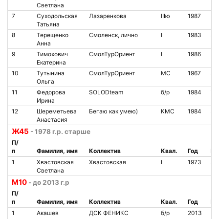
Светлана
7
Суходольская
Лазаренкова
IIIю
1987
Татьяна
8
Терещенко
Смоленск, лично
I
1983
85
Анна
9
Тимохович
СмолТурОриент
I
1986
23
Екатерина
10
Тутынина
СмолТурОриент
МС
1967
85
Ольга
11
Федорова
SOLODteam
б/р
1984
72
Ирина
12
Шереметьева
Бегаю как умею)
КМС
1984
83
Анастасия
Ж45
- 1978 г.р. старше
П/
п
Фамилия, имя
Коллектив
Квал.
Год
№ 
1
Хвастовская
Хвастовская
I
1973
84
Светлана
М10
- до 2013 г.р
П/
п
Фамилия, имя
Коллектив
Квал.
Год
№ 
1
Акашев
ДСК ФЕНИКС
б/р
2013