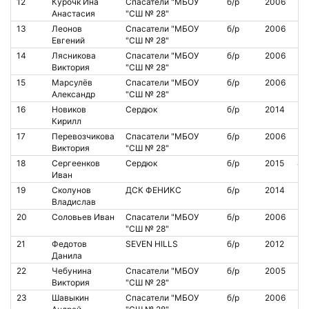
12
Курочк Ина
Спасатели "МБОУ
б/р
2006
Анастасия
"СШ № 28"
13
Леонов
Спасатели "МБОУ
б/р
2006
Евгений
"СШ № 28"
14
Лясникова
Спасатели "МБОУ
б/р
2006
Виктория
"СШ № 28"
15
Марсулёв
Спасатели "МБОУ
б/р
2006
Александр
"СШ № 28"
16
Новиков
Сердюк
б/р
2014
Кирилл
17
Перевозчикова
Спасатели "МБОУ
б/р
2006
Виктория
"СШ № 28"
18
Сергеенков
Сердюк
б/р
2015
46
Иван
19
Сколунов
ДСК ФЕНИКС
б/р
2014
Владислав
20
Соловьев Иван
Спасатели "МБОУ
б/р
2006
"СШ № 28"
21
Федотов
SEVEN HILLS
б/р
2012
Данила
22
Чебунина
Спасатели "МБОУ
б/р
2005
Виктория
"СШ № 28"
23
Шавыкин
Спасатели "МБОУ
б/р
2006