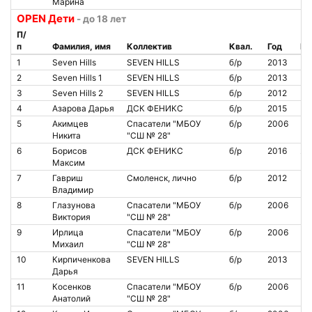
Марина
OPEN Дети
- до 18 лет
П/
п
Фамилия, имя
Коллектив
Квал.
Год
№ 
1
Seven Hills
SEVEN HILLS
б/р
2013
2
Seven Hills 1
SEVEN HILLS
б/р
2013
3
Seven Hills 2
SEVEN HILLS
б/р
2012
4
Азарова Дарья
ДСК ФЕНИКС
б/р
2015
5
Акимцев
Спасатели "МБОУ
б/р
2006
Никита
"СШ № 28"
6
Борисов
ДСК ФЕНИКС
б/р
2016
21
Максим
7
Гавриш
Смоленск, лично
б/р
2012
Владимир
8
Глазунова
Спасатели "МБОУ
б/р
2006
Виктория
"СШ № 28"
9
Ирлица
Спасатели "МБОУ
б/р
2006
Михаил
"СШ № 28"
10
Кирпиченкова
SEVEN HILLS
б/р
2013
Дарья
11
Косенков
Спасатели "МБОУ
б/р
2006
Анатолий
"СШ № 28"