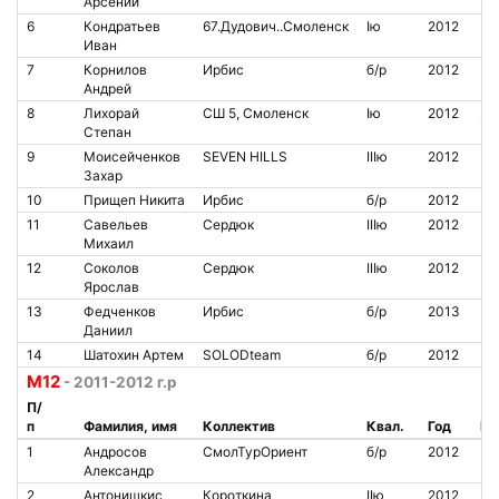
Арсений
6
Кондратьев
67.Дудович..Смоленск
Iю
2012
Иван
7
Корнилов
Ирбис
б/р
2012
Андрей
8
Лихорай
СШ 5, Смоленск
Iю
2012
20
Степан
9
Моисейченков
SEVEN HILLS
IIIю
2012
Захар
10
Прищеп Никита
Ирбис
б/р
2012
11
Савельев
Сердюк
IIIю
2012
Михаил
12
Соколов
Сердюк
IIIю
2012
Ярослав
13
Федченков
Ирбис
б/р
2013
Даниил
14
Шатохин Артем
SOLODteam
б/р
2012
М12
- 2011-2012 г.р
П/
п
Фамилия, имя
Коллектив
Квал.
Год
№ 
1
Андросов
СмолТурОриент
б/р
2012
Александр
2
Антонишкис
Короткина
IIю
2012
20