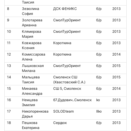
Таисия
8
Зезюлина
ДСК ФЕНИКС
б/р
2013
София
9
Золотарева
СмолТурОриент
б/р
2013
20
Арианна
10
Клямерова
СмолТурОриент
б/р
2013
20
Мария
11
Ковжарова
Короткина
б/р
2013
Ксения
12
Комиссарова
Короткина
б/р
2014
Алена
13
Лышковская
СмолТурОриент
б/р
2015
20
Милана
14
Мальцева
Смоленск СШ
б/р
2015
Таисия
(Хвастовский С.А.)
15
Минаева
СШ 5, Смоленск
б/р
2014
Александра
16
Немцева
67.Дудович..Смоленск
Iю
2013
Эмилия
17
Никопоренкова
SOLODteam
IIIю
2013
Дарья
18
Пешкова
Сердюк
б/р
2013
Екатерина