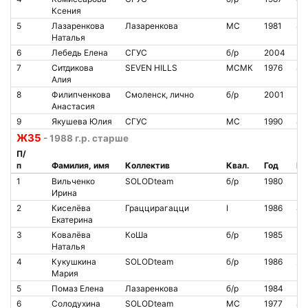
Ксения
5
Лазаренкова
Лазаренкова
МС
1981
80
Наталья
6
Лебедь Елена
СГУС
б/р
2004
7
Ситдикова
SEVEN HILLS
МСМК
1976
84
Алия
8
Филипченкова
Смоленск, лично
б/р
2001
Анастасия
9
Якушева Юлия
СГУС
МС
1990
86
Ж35
- 1988 г.р. старше
П/
п
Фамилия, имя
Коллектив
Квал.
Год
№ 
1
Вильченко
SOLODteam
б/р
1980
Ирина
2
Киселёва
Граццирагацци
I
1986
80
Екатерина
3
Ковалёва
КоШа
б/р
1985
Наталья
4
Кукушкина
SOLODteam
б/р
1986
20
Мария
5
Помаз Елена
Лазаренкова
б/р
1984
6
Солодухина
SOLODteam
МС
1977
87