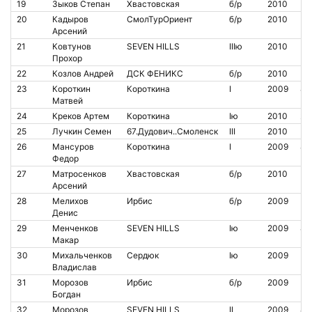
19
Зыков Степан
Хвастовская
б/р
2010
20
Кадыров
СмолТурОриент
б/р
2010
Арсений
21
Ковтунов
SEVEN HILLS
IIIю
2010
Прохор
22
Козлов Андрей
ДСК ФЕНИКС
б/р
2010
23
Короткин
Короткина
I
2009
80
Матвей
24
Креков Артем
Короткина
Iю
2010
21
25
Лучкин Семен
67.Дудович..Смоленск
III
2010
26
Мансуров
Короткина
I
2009
81
Федор
27
Матросенков
Хвастовская
б/р
2010
Арсений
28
Мелихов
Ирбис
б/р
2009
Денис
29
Менченков
SEVEN HILLS
Iю
2009
82
Макар
30
Михальченков
Сердюк
Iю
2009
Владислав
31
Морозов
Ирбис
б/р
2009
Богдан
32
Морозов
SEVEN HILLS
II
2009
82