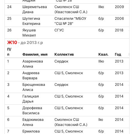
Андрей
"СШ № 28"
24
Шереметьева
Смоленск СШ
IIIю
2009
20
Диана
(Хвастовский С.А.)
25
Шупегина
Спасатели "МБОУ
б/р
2006
Екатерина
"СШ № 28"
26
Якушев
СГУС
б/р
2018
81
Михаил
Ж10
- до 2013 г.р
П/
п
Фамилия, имя
Коллектив
Квал.
Год
№ 
1
Азаренкова
Сердюк
IIIю
2013
Алина
2
Андреева
СШ 5, Смоленск
б/р
2013
Варвара
3
Брющенкова
Сердюк
б/р
2014
46
Алиса
4
Галицкая
СШ 5, Смоленск
б/р
2014
Дарья
5
Дорофеева
СШ 5, Смоленск
б/р
2014
Василиса
6
Евдокимова
Смоленск СШ
IIю
2014
20
Алена
(Хвастовский С.А.)
7
Ермилова
СШ 5, Смоленск
б/р
2014