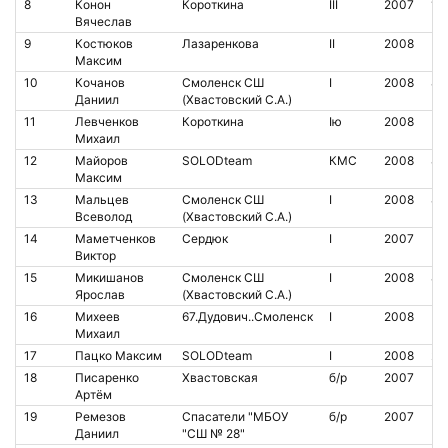
8
Конон
Короткина
III
2007
14
Вячеслав
9
Костюков
Лазаренкова
II
2008
Максим
10
Кочанов
Смоленск СШ
I
2008
80
Даниил
(Хвастовский С.А.)
11
Левченков
Короткина
Iю
2008
Михаил
12
Майоров
SOLODteam
КМС
2008
82
Максим
13
Мальцев
Смоленск СШ
I
2008
84
Всеволод
(Хвастовский С.А.)
14
Маметченков
Сердюк
I
2007
Виктор
15
Микишанов
Смоленск СШ
I
2008
86
Ярослав
(Хвастовский С.А.)
16
Михеев
67.Дудович..Смоленск
I
2008
Михаил
17
Пацко Максим
SOLODteam
I
2008
20
18
Писаренко
Хвастовская
б/р
2007
Артём
19
Ремезов
Спасатели "МБОУ
б/р
2007
Даниил
"СШ № 28"