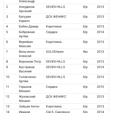
Александр
2
Анкудинов
SEVEN HILLS
б/р
2013
Арсений
3
Батурин
ДСК ФЕНИКС
б/р
2013
Кирилл
4
Бобко Дамир
Короткина
б/р
2013
5
Бобровник
Сердюк
б/р
2014
Артём
6
Верейкин
Короткина
б/р
2013
Максим
7
Вильченко
SOLODteam
IIIю
2013
Алексей
8
Воронков Петр
SEVEN HILLS
б/р
2013
9
Востриков
SEVEN HILLS
б/р
2014
Василий
10
Головченко
SEVEN HILLS
б/р
2013
Артём
11
Горшков
Сердюк
б/р
2015
Михаил
12
Жуковский
ДСК ФЕНИКС
б/р
2013
Михаил
13
Зайцев Антон
Короткина
б/р
2013
14
Иванов
СШ 5, Смоленск
б/р
2014