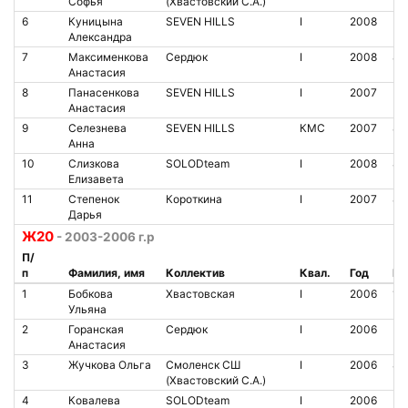
Софья
(Хвастовский С.А.)
6
Куницына
SEVEN HILLS
I
2008
Александра
7
Максименкова
Сердюк
I
2008
85
Анастасия
8
Панасенкова
SEVEN HILLS
I
2007
Анастасия
9
Селезнева
SEVEN HILLS
КМС
2007
84
Анна
10
Слизкова
SOLODteam
I
2008
84
Елизавета
11
Степенок
Короткина
I
2007
86
Дарья
Ж20
- 2003-2006 г.р
П/
п
Фамилия, имя
Коллектив
Квал.
Год
№ 
1
Бобкова
Хвастовская
I
2006
10
Ульяна
2
Горанская
Сердюк
I
2006
Анастасия
3
Жучкова Ольга
Смоленск СШ
I
2006
82
(Хвастовский С.А.)
4
Ковалева
SOLODteam
I
2006