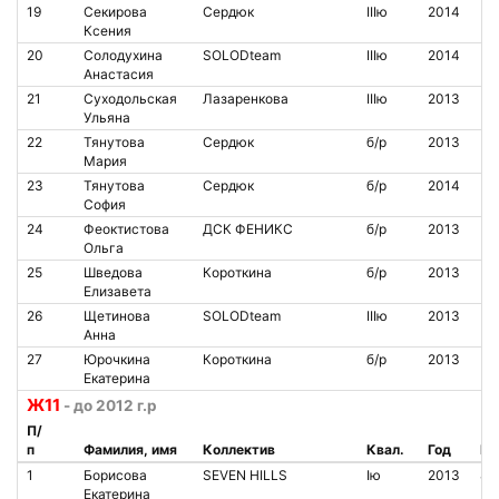
19
Секирова
Сердюк
IIIю
2014
Ксения
20
Солодухина
SOLODteam
IIIю
2014
Анастасия
21
Суходольская
Лазаренкова
IIIю
2013
Ульяна
22
Тянутова
Сердюк
б/р
2013
Мария
23
Тянутова
Сердюк
б/р
2014
София
24
Феоктистова
ДСК ФЕНИКС
б/р
2013
Ольга
25
Шведова
Короткина
б/р
2013
Елизавета
26
Щетинова
SOLODteam
IIIю
2013
Анна
27
Юрочкина
Короткина
б/р
2013
Екатерина
Ж11
- до 2012 г.р
П/
п
Фамилия, имя
Коллектив
Квал.
Год
№ 
1
Борисова
SEVEN HILLS
Iю
2013
80
Екатерина