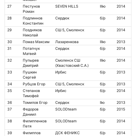
27
Пестунов
SEVEN HILLS
IIIю
2014
Роман
28
Подлиннов
Сердюк
б/р
2014
Константин
29
Поздняков
СШ 5, Смоленск
б/р
2014
Николай
30
Помаз Максим
Лазаренкова
IIIю
2013
31
Потапчук
Сердюк
б/р
2014
Матвей
32
Пупырев
Смоленск СШ
IIIю
2014
83
Дмитрий
(Хвастовский С.А.)
33
Пушкин
Ирбис
б/р
2013
Сергей
34
Рубцов Егор
СШ 5, Смоленск
б/р
2013
35
Степанов
Ирбис
б/р
2014
Тимофей
36
Томилов Егор
Сердюк
IIю
2013
21
37
Федоров
SOLODteam
б/р
2015
Даниил
38
Филиппенков
SOLODteam
б/р
2014
Петя
39
Филиппов
ДСК ФЕНИКС
б/р
2014