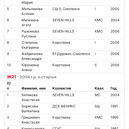
Мария
5
Мельникова
СШ 5, Смоленск
I
2005
Ксения
6
Милехина
SEVEN HILLS
КМС
2004
85
Агата
7
Рыжикова
SEVEN HILLS
КМС
2006
80
Руслана
8
Степенок
Короткина
I
2006
84
Екатерина
9
Фабричнова
67.Дудович..Смоленск
I
2006
Александра
10
Юрочкина
Короткина
II
2006
Алена
Ж21
- 2004 г.р. и старше
П/
п
Фамилия, имя
Коллектив
Квал.
Год
№ 
1
Белякова
SEVEN HILLS
МС
2004
86
Анастасия
2
Борисова
ДСК ФЕНИКС
б/р
1991
85
Валентина
3
Гришкевич
Короткина
КМС
1995
10
Анастасия
4
Комиссарова
СГУС
б/р
1987
81