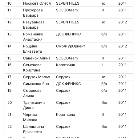
10
Носкова Олеся
SEVEN HILLS
Iю
2011
11
Прохорова
SOLODteam
III
2011
Варвара
12
Разуванова
SEVEN HILLS
Iю
2012
85
Варвара
13
Романенко
ДСК ФЕНИКС
б/р
2011
Анастасия
14
Рощина
СмолТурОриент
б/р
2012
21
Елизавета
15
Савенок Алина
SOLODteam
III
2011
16
Семенова
Короткина
II
2011
20
Кристина
17
Сердюк Марья
Сердюк
Iю
2011
20
18
Симахова Яна
ДСК ФЕНИКС
б/р
2011
19
Смирнова
Сердюк
б/р
2011
Алина
20
Транжилина
Сердюк
IIIю
2011
Диана
21
Черных
Короткина
III
2011
13
Милана
22
Шалдыкина
Сердюк
IIIю
2011
Елизавета