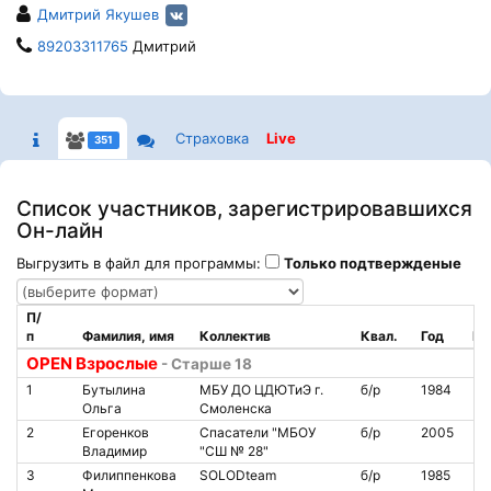
Дмитрий Якушев
89203311765
Дмитрий
Страховка
Live
351
Список участников, зарегистрировавшихся
Он-лайн
Выгрузить в файл для программы:
Только подтвержденые
П/
п
Фамилия, имя
Коллектив
Квал.
Год
№ 
OPEN Взрослые
- Старше 18
1
Бутылина
МБУ ДО ЦДЮТиЭ г.
б/р
1984
Ольга
Смоленска
2
Егоренков
Спасатели "МБОУ
б/р
2005
Владимир
"СШ № 28"
3
Филиппенкова
SOLODteam
б/р
1985