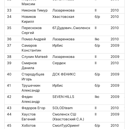
Максим
33
Никонов Тимур
Лазаренкова
II
2010
34
Новиков
Хвастовская
б/р
2010
Кирилл
35
Перескоков
67.Дудович..Смоленск
II
2010
Сергей
36
Помаз Андрей
Лазаренкова
IIю
2010
37
Самаров
Ирбис
б/р
2009
Константин
38
Слукин Матвей
Лазаренкова
II
2009
39
Смирнов
Сердюк
II
2010
Данила
40
Стародубцев
ДСК ФЕНИКС
б/р
2009
Игорь
41
Трушечкин
Ирбис
б/р
2009
Александр
42
Федин
SEVEN HILLS
IIю
2009
84
Александр
43
Федоров Егор
SOLODteam
II
2010
14
44
Хаустов
Смоленск СШ
II
2009
Евгений
(Хвастовский С.А.)
45
Хоботов
СмолТурОриент
б/р
2010