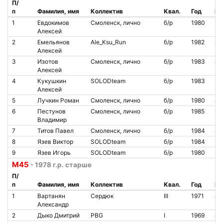
П/
п
Фамилия, имя
Коллектив
Квал.
Год
№ 
1
Евдокимов
Смоленск, лично
б/р
1980
Алексей
2
Емельянов
Ale_Ksu_Run
б/р
1982
82
Алексей
3
Изотов
Смоленск, лично
б/р
1983
82
Алексей
4
Кукушкин
SOLODteam
б/р
1983
Алексей
5
Лучкин Роман
Смоленск, лично
б/р
1980
85
6
Пестунов
Смоленск, лично
б/р
1985
Владимир
7
Титов Павел
Смоленск, лично
б/р
1984
84
8
Язев Виктор
SOLODteam
б/р
1984
9
Язев Игорь
SOLODteam
б/р
1980
М45
- 1978 г.р. старше
П/
п
Фамилия, имя
Коллектив
Квал.
Год
№ 
1
Вартанян
Сердюк
III
1971
81
Александр
2
Дыко Дмитрий
PBG
I
1969
86