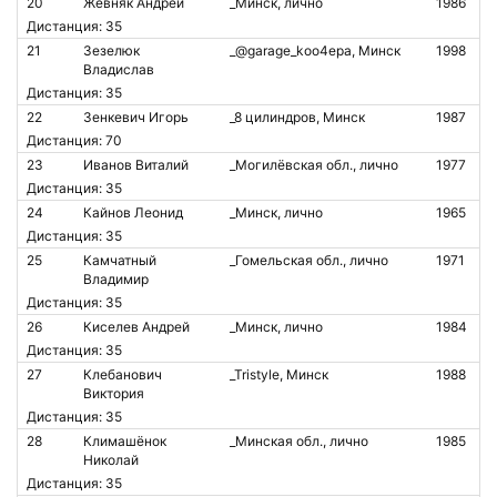
20
Жевняк Андрей
_Минск, лично
1986
Дистанция: 35
21
Зезелюк
_@garage_koo4epa, Минск
1998
Владислав
Дистанция: 35
22
Зенкевич Игорь
_8 цилиндров, Минск
1987
Дистанция: 70
23
Иванов Виталий
_Могилёвская обл., лично
1977
Дистанция: 35
24
Кайнов Леонид
_Минск, лично
1965
Дистанция: 35
25
Камчатный
_Гомельская обл., лично
1971
Владимир
Дистанция: 35
26
Киселев Андрей
_Минск, лично
1984
Дистанция: 35
27
Клебанович
_Tristyle, Минск
1988
Виктория
Дистанция: 35
28
Климашёнок
_Минская обл., лично
1985
Николай
Дистанция: 35