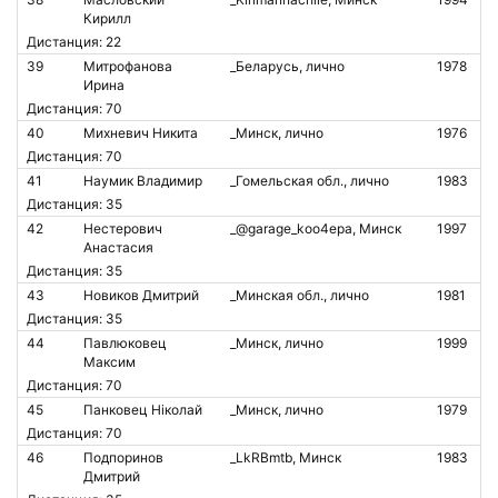
Кирилл
Дистанция: 22
39
Митрофанова
_Беларусь, лично
1978
Ирина
Дистанция: 70
40
Михневич Никита
_Минск, лично
1976
Дистанция: 70
41
Наумик Владимир
_Гомельская обл., лично
1983
Дистанция: 35
42
Нестерович
_@garage_koo4epa, Минск
1997
Анастасия
Дистанция: 35
43
Новиков Дмитрий
_Минская обл., лично
1981
Дистанция: 35
44
Павлюковец
_Минск, лично
1999
Максим
Дистанция: 70
45
Панковец Ніколай
_Минск, лично
1979
Дистанция: 70
46
Подпоринов
_LkRBmtb, Минск
1983
Дмитрий