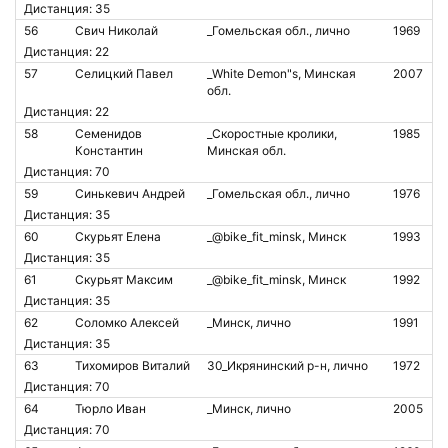
Дистанция: 35
56
Свич Николай
_Гомельская обл., лично
1969
Дистанция: 22
57
Селицкий Павел
_White Demon"s, Минская
2007
обл.
Дистанция: 22
58
Семенидов
_Скоростные кролики,
1985
Константин
Минская обл.
Дистанция: 70
59
Синькевич Андрей
_Гомельская обл., лично
1976
Дистанция: 35
60
Скурьят Елена
_@bike_fit_minsk, Минск
1993
Дистанция: 35
61
Скурьят Максим
_@bike_fit_minsk, Минск
1992
Дистанция: 35
62
Соломко Алексей
_Минск, лично
1991
Дистанция: 35
63
Тихомиров Виталий
30_Икрянинский р-н, лично
1972
Дистанция: 70
64
Тюрло Иван
_Минск, лично
2005
Дистанция: 70