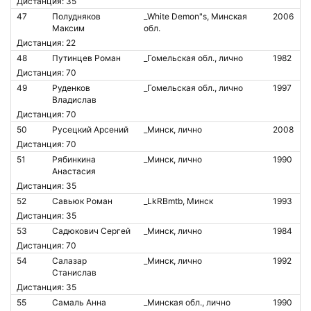
Дистанция: 35
47
Полудняков
_White Demon"s, Минская
2006
Максим
обл.
Дистанция: 22
48
Путинцев Роман
_Гомельская обл., лично
1982
Дистанция: 70
49
Руденков
_Гомельская обл., лично
1997
Владислав
Дистанция: 70
50
Русецкий Арсений
_Минск, лично
2008
Дистанция: 70
51
Рябинкина
_Минск, лично
1990
Анастасия
Дистанция: 35
52
Савьюк Роман
_LkRBmtb, Минск
1993
Дистанция: 35
53
Садюкович Сергей
_Минск, лично
1984
Дистанция: 70
54
Салазар
_Минск, лично
1992
Станислав
Дистанция: 35
55
Самаль Анна
_Минская обл., лично
1990