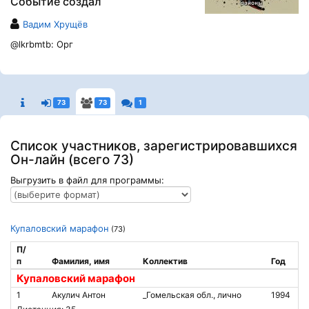
Событие создал
Вадим Хрущёв
@lkrbmtb: Орг
73
73
1
Список участников, зарегистрировавшихся
Он-лайн (всего 73)
Выгрузить в файл для программы:
Купаловский марафон
(73)
П/
п
Фамилия, имя
Коллектив
Год
Купаловский марафон
1
Акулич Антон
_Гомельская обл., лично
1994