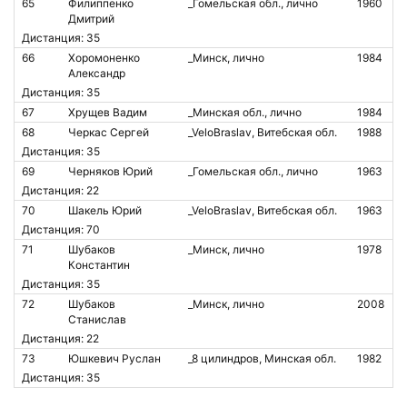
65
Филиппенко
_Гомельская обл., лично
1960
Дмитрий
Дистанция: 35
66
Хоромоненко
_Минск, лично
1984
Александр
Дистанция: 35
67
Хрущев Вадим
_Минская обл., лично
1984
68
Черкас Сергей
_VeloBraslav, Витебская обл.
1988
Дистанция: 35
69
Черняков Юрий
_Гомельская обл., лично
1963
Дистанция: 22
70
Шакель Юрий
_VeloBraslav, Витебская обл.
1963
Дистанция: 70
71
Шубаков
_Минск, лично
1978
Константин
Дистанция: 35
72
Шубаков
_Минск, лично
2008
Станислав
Дистанция: 22
73
Юшкевич Руслан
_8 цилиндров, Минская обл.
1982
Дистанция: 35