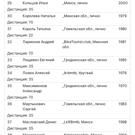
29
Кольцов Илья
_Минск, лично
2000
Дистанция: 35
30
Королева Наталья
_Минская обл., лично
1979
Дистанция: 70
31
Король Татьяна
_Гомельская обл., лично
1980
Дистанция: 22
32
Ларионов Андрей
_BikeTourist.club, Минская
1981
обл.
Дистанция: 70
33
Лещевич Евгений
_Гродненская обл., лично
1995
Дистанция: 35
34
Лозюк Аляксей
_lkrbmtb, Уругвай
1976
Дистанция: 35
35
Максименков
_Гродненская обл., лично
1970
Аляксандр
Дистанция: 70
36
Мартынович
_Гомельская обл., лично
1983
Сергей
Дистанция: 35
37
Масловский Денис
_LkRBmtb, Минск
1998
Дистанция: 35
38
Масловский
_Kirimannachile, Минск
1994