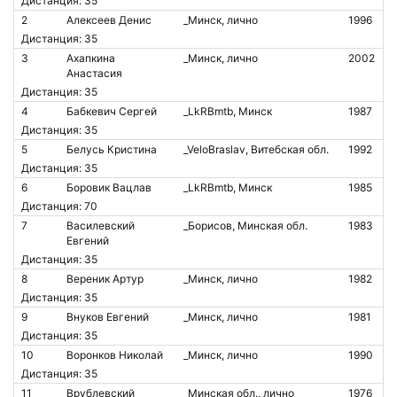
Дистанция: 35
2
Алексеев Денис
_Минск, лично
1996
Дистанция: 35
3
Ахапкина
_Минск, лично
2002
Анастасия
Дистанция: 35
4
Бабкевич Сергей
_LkRBmtb, Минск
1987
Дистанция: 35
5
Белусь Кристина
_VeloBraslav, Витебская обл.
1992
Дистанция: 35
6
Боровик Вацлав
_LkRBmtb, Минск
1985
Дистанция: 70
7
Василевский
_Борисов, Минская обл.
1983
Евгений
Дистанция: 35
8
Вереник Артур
_Минск, лично
1982
Дистанция: 35
9
Внуков Евгений
_Минск, лично
1981
Дистанция: 35
10
Воронков Николай
_Минск, лично
1990
Дистанция: 35
11
Врублевский
_Минская обл., лично
1976