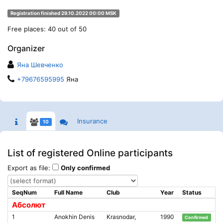
Registration finished 29.10.2022 00:00 MSK
Free places: 40 out of 50
Organizer
Яна Шевченко
+79676595995
Яна
Insurance
10
List of registered Online participants
Export as file:
Only confirmed
SeqNum
Full Name
Club
Year
Status
Абсолют
1
Anokhin Denis
Krasnodar,
1990
Confirmed