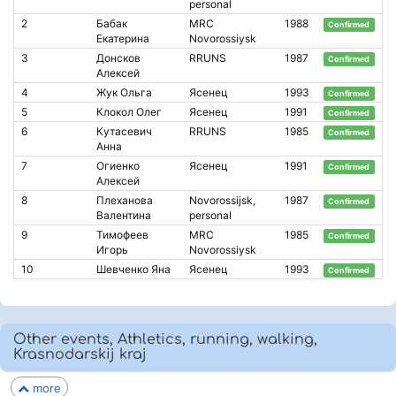
personal
2
Бабак
MRC
1988
Confirmed
Екатерина
Novorossiysk
3
Донсков
RRUNS
1987
Confirmed
Алексей
4
Жук Ольга
Ясенец
1993
Confirmed
5
Клокол Олег
Ясенец
1991
Confirmed
6
Кутасевич
RRUNS
1985
Confirmed
Анна
7
Огиенко
Ясенец
1991
Confirmed
Алексей
8
Плеханова
Novorossijsk,
1987
Confirmed
Валентина
personal
9
Тимофеев
MRC
1985
Confirmed
Игорь
Novorossiysk
10
Шевченко Яна
Ясенец
1993
Confirmed
Other events, Athletics, running, walking,
Krasnodarskij kraj
more