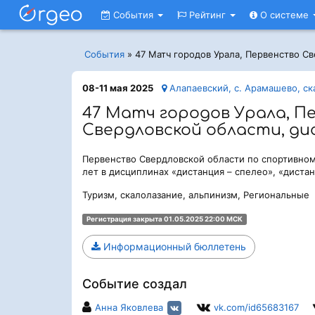
События
Рейтинг
О системе
События
»
47 Матч городов Урала, Первенство Св
08-11 мая 2025
Алапаевский, с. Арамашево, с
47 Матч городов Урала, П
Свердловской области, ди
Первенство Свердловской области по спортивно
лет в дисциплинах «дистанция – спелео», «дистан
Туризм, скалолазание, альпинизм, Региональные
Регистрация закрыта 01.05.2025 22:00 МСК
Информационный бюллетень
Событие создал
Анна Яковлева
vk.com/id65683167