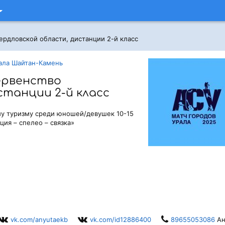
ердловской области, дистанции 2-й класс
кала Шайтан-Камень
ервенство
станции 2-й класс
му туризму среди юношей/девушек 10-15
ция – спелео – связка»
vk.com/anyutaekb
vk.com/id12886400
89655053086
Ан