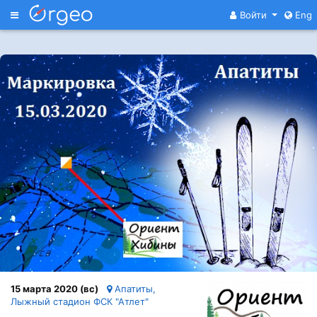
Меню
Войти
Eng
15 марта 2020 (вс)
Апатиты,
Лыжный стадион ФСК "Атлет"