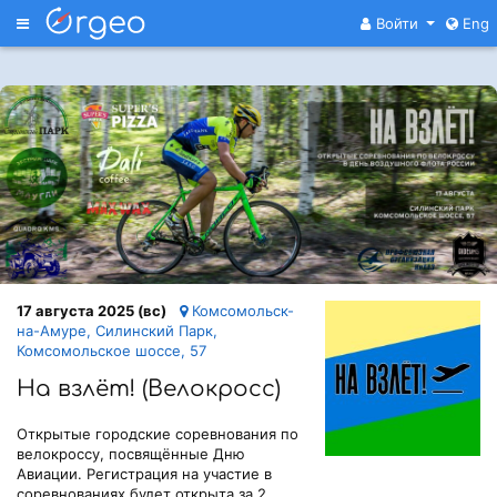
Меню
Войти
Eng
17 августа 2025 (вс)
Комсомольск-
на-Амуре, Силинский Парк,
Комсомольское шоссе, 57
На взлёт! (Велокросс)
Открытые городские соревнования по
велокроссу, посвящённые Дню
Авиации. Регистрация на участие в
соревнованиях будет открыта за 2