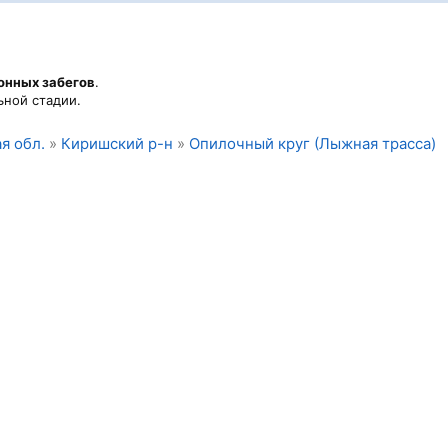
онных забегов
.
ьной стадии.
я обл.
»
Киришский р-н
»
Опилочный круг (Лыжная трасса)