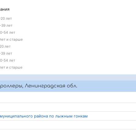
вания
-20 лет
1-39 лет
40-54 лет
 лет и старше
20 лет
-39 лет
40-54 лет
 лет и старше
роллеры, Ленинградская обл.
о муниципального района по лыжным гонкам