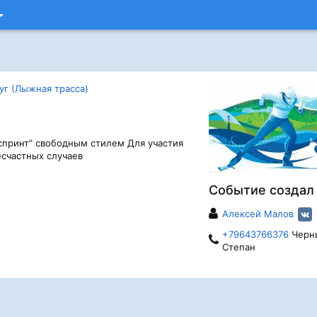
г (Лыжная трасса)
спринт" свободным стилем Для участия
есчастных случаев
Событие создал
Алексей Малов
+79643766376
Черн
Степан