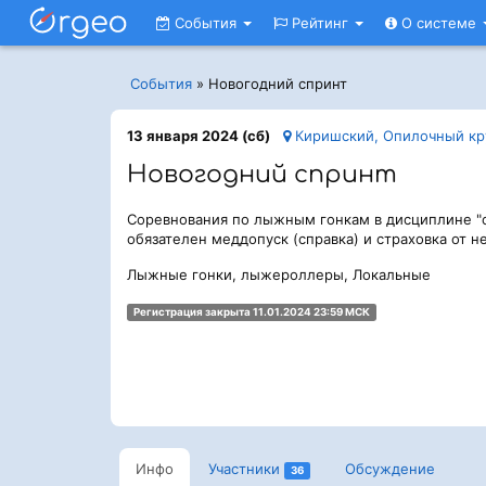
События
Рейтинг
О системе
События
»
Новогодний спринт
13 января 2024 (сб)
Киришский, Опилочный кру
Новогодний спринт
Соревнования по лыжным гонкам в дисциплине "
обязателен меддопуск (справка) и страховка от н
Лыжные гонки, лыжероллеры, Локальные
Регистрация закрыта 11.01.2024 23:59 МСК
Инфо
Участники
Обсуждение
36