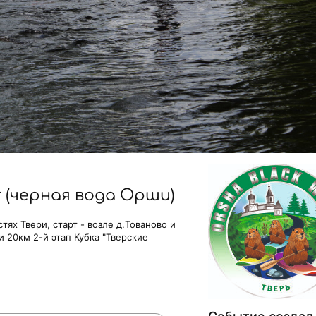
 (черная вода Орши)
ях Твери, старт - возле д.Тованово и
и 20км 2-й этап Кубка "Тверские