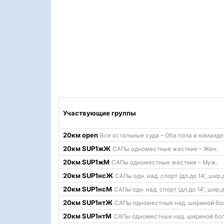
Участвующие группы
20км open
Все остальные суда – Оба пола в команде
20км SUP1жЖ
САПы одноместные жесткие – Жен.
20км SUP1жМ
САПы одноместные жесткие – Муж.
20км SUP1нcЖ
САПы одн. над. спорт (дл.до 14', шир.
20км SUP1нcМ
САПы одн. над. спорт (дл.до 14', шир.
20км SUP1нтЖ
САПы одноместные над. шириной бол
20км SUP1нтМ
САПы одноместные над. шириной бол