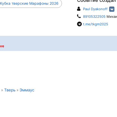
Событие создал
 Кубка тверские Марафоны 2026
Paul Dyakonoff
89105322505
Миха
t.me/tkgm2025
ive
»
Тверь
»
Эммаус