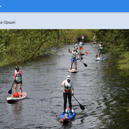
да Орши)