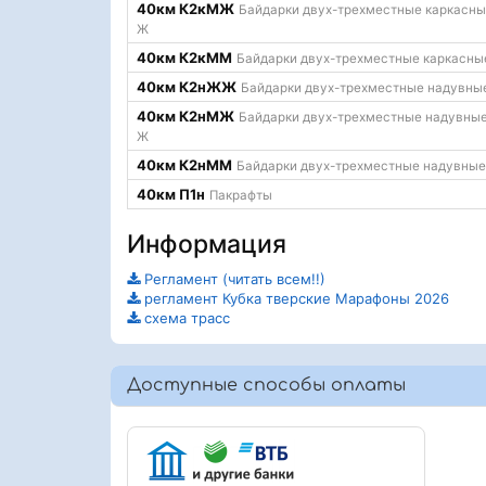
40км К2кМЖ
Байдарки двух-трехместные каркасные
Ж
40км К2кММ
Байдарки двух-трехместные каркасны
40км К2нЖЖ
Байдарки двух-трехместные надувные
40км К2нМЖ
Байдарки двух-трехместные надувные
Ж
40км К2нММ
Байдарки двух-трехместные надувные
40км П1н
Пакрафты
Информация
Регламент (читать всем!!)
регламент Кубка тверские Марафоны 2026
схема трасс
Доступные способы оплаты