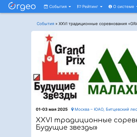
События
Рейтинг
О системе
События
»
ХХVI традиционные соревнования «GRA
01-03 мая 2025
Москва – ЮАО, Битцевский лес
ХХVI традиционные соревн
Будущие звезды»