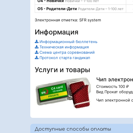
О4 - Новички
Новички – 1-100 лет
О5 - Родители-Дети
Родители-Дети – 1-100 лет
Электронная отметка: SFR system
Информация
Информационный бюллетень
Техническая информация
Схема центра соревнований
Протокол старта гандикап
Услуги и товары
Чип электрон
Стоимость 100 ₽
Вид Прокат обору
Чип электронной о
Доступные способы оплаты