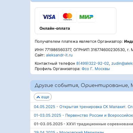
Онлайн-оплата
Получателем платежа является Организатор:
Инд
ИНН 771986560377, ОГРНИП 316774600230530, г. 
Сайт:
aleksandr-it.ru
Контактный телефон
8(499)322-92-02
,
zudin@aleks
Профиль Организатора:
Фсо Г. Москвы
Другие события, Ориентирование, 
еще
04.05.2025 - Открытая тренировка СК Малахит. С
01-03.05.2025 - Первенство России и Всероссийс
01-03.05.2025 - ХХVI традиционные соревнован
29.04.2025 - Московский Меридиан