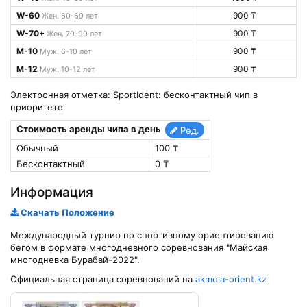
W-60
900 ₸
Жен. 60-69 лет
W-70+
900 ₸
Жен. 70-99 лет
М-10
900 ₸
Муж. 6-10 лет
М-12
900 ₸
Муж. 10-12 лет
Электронная отметка: SportIdent: бесконтактный чип в
приоритете
Стоимость аренды чипа в день
Ред.
Обычный
100 ₸
Бесконтактный
0 ₸
Информация
Скачать Положение
Международный турнир по спортивному ориентированию
бегом в формате многодневного соревнования "Майская
многодневка Бурабай-2022".
Официальная страница соревнований на
akmola-orient.kz