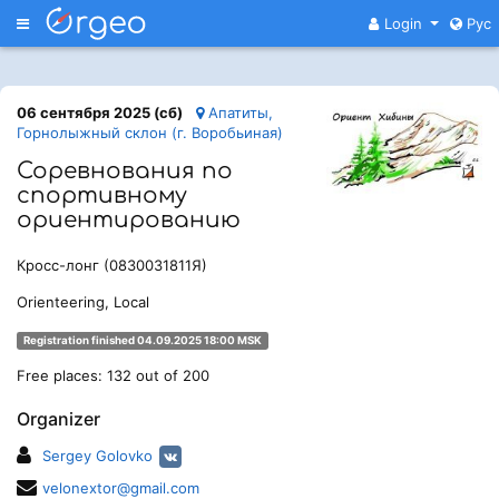
Меню
Login
Рус
06 сентября 2025 (сб)
Апатиты,
Горнолыжный склон (г. Воробьиная)
Соревнования по
спортивному
ориентированию
Кросс-лонг (0830031811Я)
Orienteering, Local
Registration finished 04.09.2025 18:00 MSK
Free places: 132 out of 200
Organizer
Sergey Golovko
velonextor@gmail.com