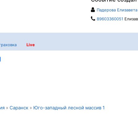
Падерова Елизавета
89603360051
Елизав
траховка
Live
ия
»
Саранск
»
Юго-западный лесной массив 1