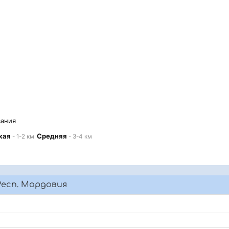
вания
кая
Средняя
- 1-2 км
- 3-4 км
Респ. Мордовия