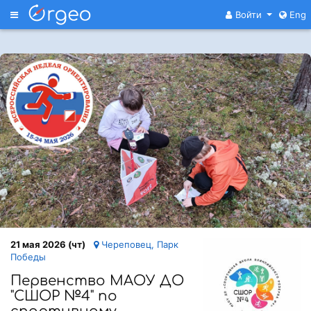
Меню
Войти
Eng
21 мая 2026 (чт)
Череповец, Парк
Победы
Первенство МАОУ ДО
"СШОР №4" по